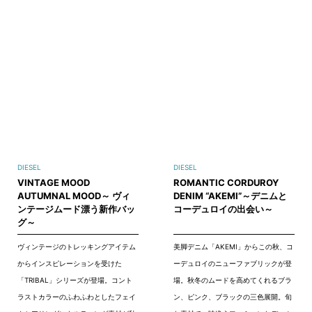
DIESEL
DIESEL
VINTAGE MOOD
ROMANTIC CORDUROY
AUTUMNAL MOOD～ ヴィ
DENIM “AKEMI”～デニムと
ンテージムード漂う新作バッ
コーデュロイの出会い～
グ～
ヴィンテージのトレッキングアイテム
美脚デニム「AKEMI」からこの秋、コ
からインスピレーションを受けた
ーデュロイのニューファブリックが登
「TRIBAL」シリーズが登場。コント
場。秋冬のムードを高めてくれるブラ
ラストカラーのふわふわとしたフェイ
ン、ピンク、ブラックの三色展開。旬