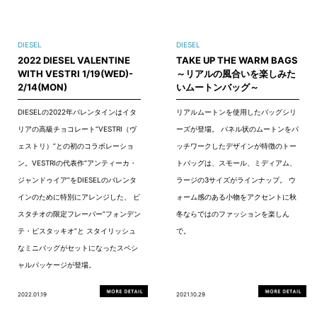
DIESEL
DIESEL
2022 DIESEL VALENTINE
TAKE UP THE WARM BAGS
WITH VESTRI 1/19(WED)-
～リアルの風合いを楽しみた
2/14(MON)
いムートンバッグ～
DIESELの2022年バレンタインはイタ
リアルムートンを使用したバッグシリ
リアの高級チョコレート“VESTRI（ヴ
ーズが登場。 パネル状のムートンをパ
ェストリ）”との初のコラボレーショ
ッチワークしたデザインが特徴のトー
ン。VESTRIの代表作“アンティーカ・
トバッグは、スモール、ミディアム、
ジャンドゥイア”をDIESELのバレンタ
ラージの3サイズがラインナップ。 ウ
インのために特別にアレンジした、 ピ
ォーム感のある小物をアクセントに秋
スタチオの限定フレーバー“フォンデン
冬ならではのファッションを楽しん
テ・ピスタッキオ”と スタイリッシュ
で。
なミニバッグがセットになったスペシ
ャルパッケージが登場。
2022.01.19
2021.10.29