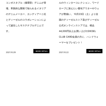
コンポスタブル（循環型）デニムが登
ルのウィンターコレクション。ワード
場。革新的な開発で知られるイタリア
ローブに加えたい最旬アウターやウェ
のデニムメーカー、カンディアーニ社
アが勢揃い。 10月23日（土）より全
とディーゼルのコラボレーションによ
国のディーゼルストア及びディーゼル
って誕生したサステナブルデニムで
公式オンラインストアでは、税込
す。
44,000円以上お買い上げのDIESEL
CLUB CARD会員の方に、ハンドウォ
ーマーをプレゼント！
2021.10.29
2021.10.22