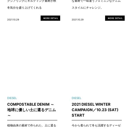
クシアリングにキルティング素材が秋
な素材で一味違うフェミニンなデニム
冬気分を盛り上げてくれる
スタイルにチャレンジ。
2021.10.29
2021.10.29
DIESEL
DIESEL
COMPOSTABLE DENIM ～
2021 DIESEL WINTER
地球に優しい土に還るデニム
CAMPAIGN／10.23 (SAT)
～
START
植物由来の素材で作られた、土に還る
今から着られて冬も活躍するディーゼ