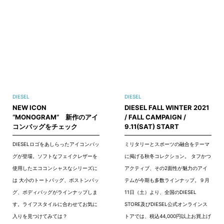
DIESEL
DIESEL
NEW ICON
DIESEL FALL WINTER 2021
“MONOGRAM” 新作のアイ
/ FALL CAMPAIGN /
コンバッグをチェック
9.11(SAT) START
DIESELロゴをあしらったアイコンバッ
ミリタリーとスポーツの融合をテーマ
グが登場。ソフトなフェイクレザーを
に掲げる秋冬コレクション。 タフかつ
使用したエココンシャスなシリーズに
アクティブ、その2面性が魅力のアイ
は 大小のトートバッグ、ボストンバッ
テムが今期も多数ラインナップ。９月
グ、ボディバッグがラインナップしま
11日（土）より、全国のDIESEL
す。ライフスタイルに合わせてお気に
STORE及びDIESEL公式オンラインス
入りを見つけてみては？
トアでは、税込44,000円以上お買上げ