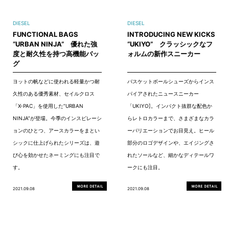
DIESEL
DIESEL
FUNCTIONAL BAGS
INTRODUCING NEW KICKS
“URBAN NINJA” 優れた強
“UKIYO” クラッシックなフ
度と耐久性を持つ高機能バッ
ォルムの新作スニーカー
グ
ヨットの帆などに使われる軽量かつ耐
バスケットボールシューズからインス
久性のある優秀素材、セイルクロス
パイアされたニュースニーカー
「X-PAC」を使用した”URBAN
「UKIYO]。インパクト抜群な配色か
NINJA”が登場。今季のインスピレーシ
らレトロカラーまで、さまざまなカラ
ョンのひとつ、アースカラーをまとい
ーバリエーションでお目見え。ヒール
シックに仕上げられたシリーズは、遊
部分のロゴデザインや、エイジングさ
び心を効かせたネーミングにも注目で
れたソールなど、細かなディテールワ
す。
ークにも注目。
2021.09.08
2021.09.08