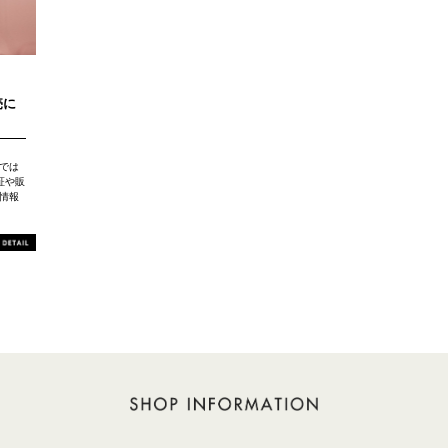
売に
Pでは
証や販
情報