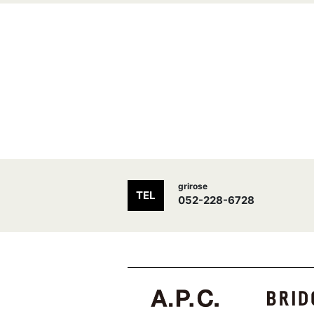
grirose
TEL
052-228-6728