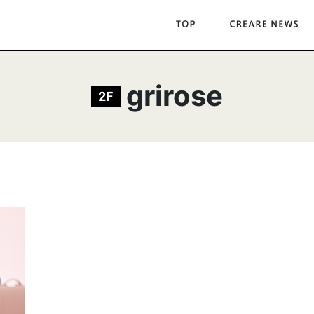
grirose
2F