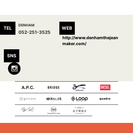
DENHAM
TEL
WEB
052-251-3525
http://www.denhamthejean
maker.com/
SNS