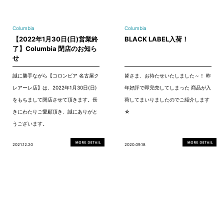
Columbia
Columbia
【2022年1月30日(日)営業終
BLACK LABEL入荷！
了】Columbia 閉店のお知ら
せ
誠に勝手ながら【コロンビア 名古屋ク
皆さま、お待たせいたしました～！ 昨
レアーレ店】は、2022年1月30日(日)
年好評で即完売してしまった 商品が入
をもちまして閉店させて頂きます。長
荷してまいりましたのでご紹介します
きにわたりご愛顧頂き、誠にありがと
☆
うございます。
2021.12.20
2020.09.18