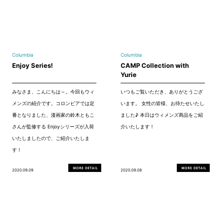
Columbia
Columbia
Enjoy Series!
CAMP Collection with
Yurie
みなさま、こんにちは～。今回もウィ
いつもご覧いただき、ありがとうござ
メンズの紹介です。コロンビアでは定
います。 女性の皆様、お待たせいたし
番となりました、漫画家の鈴木ともこ
ました♪ 本日はウィメンズ商品をご紹
さんが監修する Enjoyシリーズが入荷
介いたします！
いたしましたので、ご紹介いたしま
す！
2020.09.09
2020.09.08