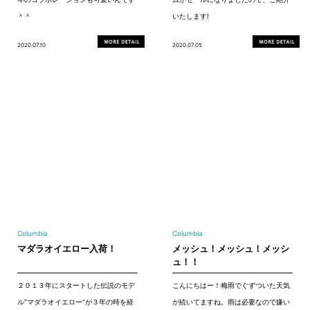
＾＾
いたします!
2020.07.10
2020.07.05
Columbia
Columbia
マダラオイエロー入荷！
メッシュ！メッシュ！メッシ
ュ！！
２０１３年にスタートした伝説のモデ
こんにちはー！梅雨でぐずついた天気
ル“マダラオイエロー”が３年の時を経
が続いてますね。雨は必要なので嫌い