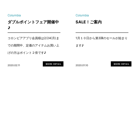
Columbia
Columbia
ダブルポイントフェア開催中
SALE！ご案内
♪
コロンビアアプリ会員様は2/24(月)ま
1月１０日から第3弾のセールが始まり
での期間中、定価のアイテムお買い上
ます♪
げの方はポイント２倍です♪
2020.02.11
2020.01.10