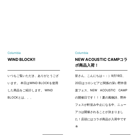
Columbia
Columbia
WIND BLOCK!!
NEW ACOUSTIC CAMPコラ
ボ商品入荷！
いつもご覧いただき、ありがとうござ
皆さん、こんにちは～：）9月19日、
います。 本日はWIND BLOCKを使用
20日はコロンビアと関係の深い野外音
した商品をご紹介します。 WIND
楽フェス、NEW ACOUSTIC CAMP
BLOCKとは、、、
の開催日です！！！夏の風物詩、野外
フェスが軒並み中止になる中、ニュー
アコは開催されることが決まりまし
た！店頭にはコラボ商品が入荷中です
☆