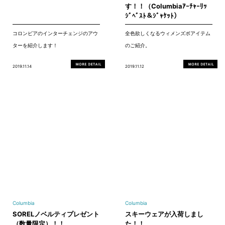
す！！（Columbiaｱｰﾁｬｰﾘｯ
ｼﾞﾍﾞｽﾄ＆ｼﾞｬｹｯﾄ）
コロンビアのインターチェンジのアウ
全色欲しくなるウィメンズボアイテム
ターを紹介します！
のご紹介。
2019.11.14
2019.11.12
Columbia
Columbia
SORELノベルティプレゼント
スキーウェアが入荷しまし
（数量限定）！！
た！！