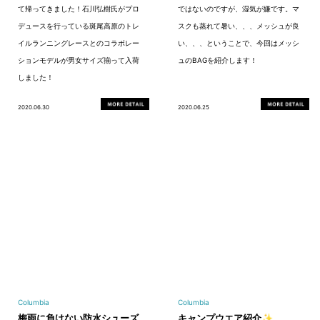
て帰ってきました！石川弘樹氏がプロ
ではないのですが、湿気が嫌です。マ
デュースを行っている斑尾高原のトレ
スクも蒸れて暑い、、、メッシュが良
イルランニングレースとのコラボレー
い、、、ということで、今回はメッシ
ションモデルが男女サイズ揃って入荷
ュのBAGを紹介します！
しました！
2020.06.30
2020.06.25
Columbia
Columbia
梅雨に負けない防水シューズ
キャンプウエア紹介✨