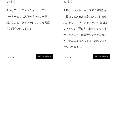
ン！！
ム！！
今回はアートディレクター、イラスト
近年はセレクトショップでの展開があ
レーターとして人気の「ジェリー鵜
り見たことある方は多いかもしれませ
飼」さんとコラボレーションした商品
ん。そう！バハマシャツです！ 当初は
をご紹介いたします！
フィッシング用に作られたシャツです
が、今となっては若者がファッション
アイテムの１つとして取り入れるよう
になってきました。
2020.05.31
2020.05.21