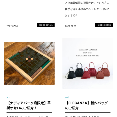
ときは最低限の荷物だけ」という方に
両手が開く小さめのショルダーは特に
おすすめ！
2022.07.30
2022.07.28
sot
sot
【ナディアパーク店限定】革
【ELEGANZA】新作バッグ
製オセロのご紹介！
のご紹介
あの有名なボードゲーム、『オセロ』
大人可愛いを追求した人気の