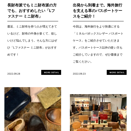
長財布派でもミニ財布派の方
出発から到着まで。海外旅行
でも、おすすめしたい「Lフ
を支える革のパスポートケー
ァスナー ミニ財布」
スをご紹介！
最近、ミニ財布を持つ人が増えてきて
今回は、海外旅行をより快適にする
いるけど、財布の中身が多くて、欲し
「ミネルバボックスレザー パスポート
いけど悩んでしまう。そんな方にはぜ
ケース」をご紹介させていただきま
ひ「Lファスナー ミニ財布」がおすす
す。パスポートケース以外の使い方も
めです！
ご紹介していますので、ぜひ最後まで
ご覧ください。
2022.09.28
2022.09.23