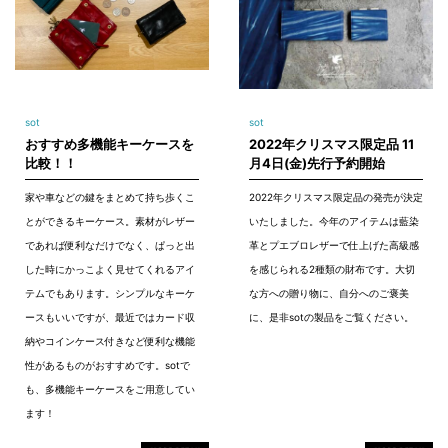
sot
sot
おすすめ多機能キーケースを
2022年クリスマス限定品 11
比較！！
月4日(金)先行予約開始
家や車などの鍵をまとめて持ち歩くこ
2022年クリスマス限定品の発売が決定
とができるキーケース。素材がレザー
いたしました。今年のアイテムは藍染
であれば便利なだけでなく、ぱっと出
革とプエブロレザーで仕上げた高級感
した時にかっこよく見せてくれるアイ
を感じられる2種類の財布です。大切
テムでもあります。シンプルなキーケ
な方への贈り物に、自分へのご褒美
ースもいいですが、最近ではカード収
に、是非sotの製品をご覧ください。
納やコインケース付きなど便利な機能
性があるものがおすすめです。sotで
も、多機能キーケースをご用意してい
ます！