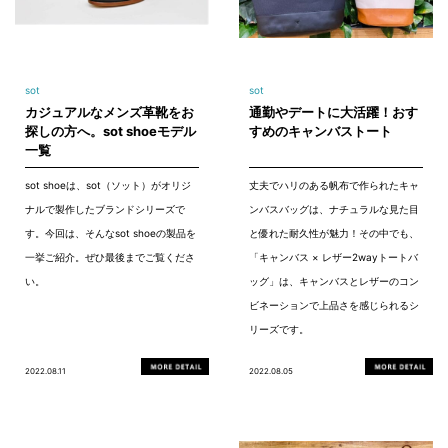
sot
sot
カジュアルなメンズ革靴をお
通勤やデートに大活躍！おす
探しの方へ。sot shoeモデル
すめのキャンバストート
一覧
sot shoeは、sot（ソット）がオリジ
丈夫でハリのある帆布で作られたキャ
ナルで製作したブランドシリーズで
ンバスバッグは、ナチュラルな見た目
す。今回は、そんなsot shoeの製品を
と優れた耐久性が魅力！その中でも、
一挙ご紹介。ぜひ最後までご覧くださ
「キャンバス × レザー2wayトートバ
い。
ッグ」は、キャンバスとレザーのコン
ビネーションで上品さを感じられるシ
リーズです。
2022.08.11
2022.08.05