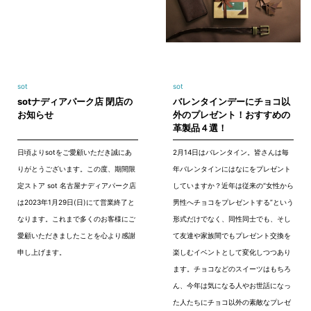
sot
sot
sotナディアパーク店 閉店の
バレンタインデーにチョコ以
お知らせ
外のプレゼント！おすすめの
革製品４選！
日頃よりsotをご愛顧いただき誠にあ
2月14日はバレンタイン。皆さんは毎
りがとうございます。この度、期間限
年バレンタインにはなにをプレゼント
定ストア sot 名古屋ナディアパーク店
していますか？近年は従来の“女性から
は2023年1月29日(日)にて営業終了と
男性へチョコをプレゼントする”という
なります。これまで多くのお客様にご
形式だけでなく、同性同士でも、そし
愛顧いただきましたことを心より感謝
て友達や家族間でもプレゼント交換を
申し上げます。
楽しむイベントとして変化しつつあり
ます。チョコなどのスイーツはもちろ
ん、今年は気になる人やお世話になっ
た人たちにチョコ以外の素敵なプレゼ