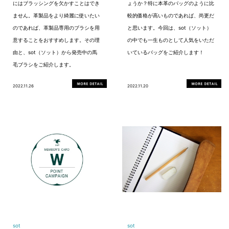
にはブラッシングを欠かすことはでき
ょうか？特に本革のバッグのように比
ません。革製品をより綺麗に使いたい
較的価格が高いものであれば、尚更だ
のであれば、革製品専用のブラシを用
と思います。今回は、sot（ソット）
意することをおすすめします。その理
の中でも一生ものとして人気をいただ
由と、sot（ソット）から発売中の馬
いているバッグをご紹介します！
毛ブラシをご紹介します。
2022.11.26
2022.11.20
sot
sot