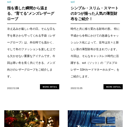
sot
sot
指を通した瞬間から温ま
シンプル・スリム・スマート
る、“育てる“メンズレザーグ
の3つが揃った人気の薄型財
ローブ
布をご紹介！
冷え込みが厳しい冬の日。そんな日も
時代と共に移り変わる財布の形。 特に
手を寒さから守ってくれる手袋（レザ
平成から令和にかけての急速なキャッ
ーグローブ）は、外出時でも温かく、
シュレス化によって、近年は次々と新
そして冬のファッションを楽しむ上で
しい形の薄型財布が生まれています。
も欠かせない重要なアイテムです。今
今回は、そんなキャッスレス時代に活
回は寒い冬を長く共にできる、メンズ
躍する、sot（ソット）の「プエブロ
向けのレザーグローブをご紹介しま
レザー S3Hカードマネーホルダー」を
す。
ご紹介します。
2022.12.08
2022.12.05