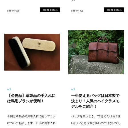
2022.12.02
2022.11.30
sot
sot
【必需品】革製品の手入れに
一生使えるバッグは日本製で
は馬毛ブラシが便利！
決まり！人気のハイクラスモ
デルをご紹介！
今回は革製品のお手入れに使うブラシ
バッグを買うとき、“できるだけ長く使
についてお話します。日々のお手入れ
いたい”と思う方が多いのではないでし