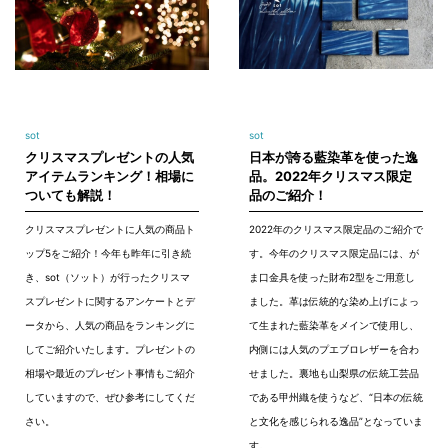
sot
sot
クリスマスプレゼントの人気
日本が誇る藍染革を使った逸
アイテムランキング！相場に
品。2022年クリスマス限定
ついても解説！
品のご紹介！
クリスマスプレゼントに人気の商品ト
2022年のクリスマス限定品のご紹介で
ップ5をご紹介！今年も昨年に引き続
す。今年のクリスマス限定品には、が
き、sot（ソット）が行ったクリスマ
ま口金具を使った財布2型をご用意し
スプレゼントに関するアンケートとデ
ました。革は伝統的な染め上げによっ
ータから、人気の商品をランキングに
て生まれた藍染革をメインで使用し、
してご紹介いたします。プレゼントの
内側には人気のプエブロレザーを合わ
相場や最近のプレゼント事情もご紹介
せました。裏地も山梨県の伝統工芸品
していますので、ぜひ参考にしてくだ
である甲州織を使うなど、“日本の伝統
さい。
と文化を感じられる逸品”となっていま
す。