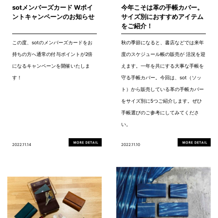
sotメンバーズカード Wポイ
今年こそは革の手帳カバー。
ントキャンペーンのお知らせ
サイズ別におすすめアイテム
をご紹介！
この度、sotのメンバーズカードをお
秋の季節になると、書店などでは来年
持ちの方へ通常の付与ポイントが2倍
度のスケジュール帳の販売が 活況を迎
になるキャンペーンを開催いたしま
えます。一年を共にする大事な手帳を
す！
守る手帳カバー。今回は、sot（ソッ
ト）から販売している革の手帳カバー
をサイズ別に5つご紹介します。ぜひ
手帳選びのご参考にしてみてくださ
い。
2022.11.14
2022.11.10