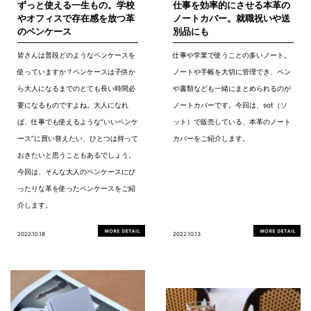
ずっと使える一生もの。学校
仕事を効率的にさせる本革の
やオフィスで存在感を放つ革
ノートカバー。就職祝いや送
のペンケース
別品にも
皆さんは普段どのようなペンケースを
仕事や学業で使うことの多いノート。
使っていますか？ペンケースは子供か
ノートや手帳を大切に管理でき、ペン
ら大人になるまでのとても長い時間必
や書類なども一緒にまとめられるのが
要になるものですよね。大人になれ
ノートカバーです。今回は、sot（ソ
ば、仕事でも使えるような“いいペンケ
ット）で販売している、本革のノート
ース”に買い替えたい、ひとつは持って
カバーをご紹介します。
おきたいと思うこともあるでしょう。
今回は、そんな大人のペンケースにぴ
ったりな革を使ったペンケースをご紹
介します。
2022.10.18
2022.10.13