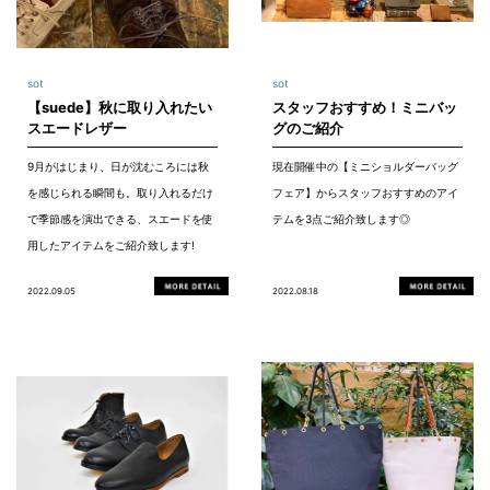
sot
sot
【suede】秋に取り入れたい
スタッフおすすめ！ミニバッ
スエードレザー
グのご紹介
9月がはじまり、日が沈むころには秋
現在開催中の【ミニショルダーバッグ
を感じられる瞬間も。取り入れるだけ
フェア】からスタッフおすすめのアイ
で季節感を演出できる、スエードを使
テムを3点ご紹介致します◎
用したアイテムをご紹介致します!
2022.09.05
2022.08.18