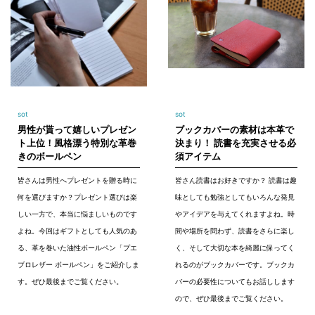
sot
sot
男性が貰って嬉しいプレゼン
ブックカバーの素材は本革で
ト上位！風格漂う特別な革巻
決まり！ 読書を充実させる必
きのボールペン
須アイテム
皆さんは男性へプレゼントを贈る時に
皆さん読書はお好きですか？ 読書は趣
何を選びますか？プレゼント選びは楽
味としても勉強としてもいろんな発見
しい一方で、本当に悩ましいものです
やアイデアを与えてくれますよね。時
よね。今回はギフトとしても人気のあ
間や場所を問わず、読書をさらに楽し
る、革を巻いた油性ボールペン「プエ
く、そして大切な本を綺麗に保ってく
ブロレザー ボールペン」をご紹介しま
れるのがブックカバーです。ブックカ
す。ぜひ最後までご覧ください。
バーの必要性についてもお話しします
ので、ぜひ最後までご覧ください。