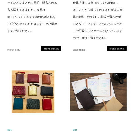
ードなどをまとめる目的で購入される
金具「押し口金（おしくちがね）」
方も増えてきました。今回は、
は、古くから親しまれてきたがま口金
sot（ソット）おすすめの名刺入れを
具の1種。その美しい曲線と薄さが魅
ご紹介させていただきます。ぜひ最後
力となっています。どちらもコンパク
までご覧ください。
トで可愛らしいケースとなっています
ので、ぜひご覧ください。
2022.10.08
2022.10.01
sot
sot