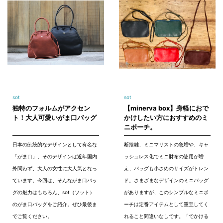
sot
sot
独特のフォルムがアクセン
【minerva box】身軽におで
ト！大人可愛いがま口バッグ
かけしたい方におすすめのミ
ニポーチ。
日本の伝統的なデザインとして有名な
断捨離、ミニマリストの急増や、キャ
「がま口」。そのデザインは近年国内
ッシュレス化でミニ財布の使用が増
外問わず、大人の女性に大人気となっ
え、バッグも小さめのサイズがトレン
ています。今回は、そんながま口バッ
ド。さまざまなデザインのミニバッグ
グの魅力はもちろん、sot（ソット）
がありますが、このシンプルなミニポ
のがま口バッグをご紹介。ぜひ最後ま
ーチは定番アイテムとして重宝してく
でご覧ください。
れること間違いなしです。「でかける