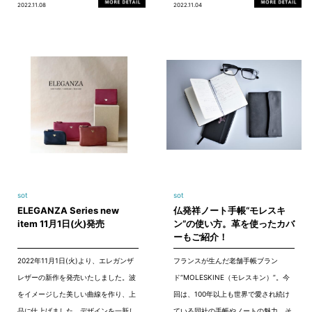
2022.11.08
2022.11.04
sot
sot
ELEGANZA Series new
仏発祥ノート手帳“モレスキ
item 11月1日(火)発売
ン”の使い方。革を使ったカバ
ーもご紹介！
2022年11月1日(火)より、エレガンザ
フランスが生んだ老舗手帳ブラン
レザーの新作を発売いたしました。波
ド“MOLESKINE（モレスキン）”。今
をイメージした美しい曲線を作り、上
回は、100年以上も世界で愛され続け
品に仕上げました。デザインを一新し
ている同社の手帳やノートの魅力、そ