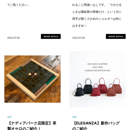
でご覧ください。
れること間違いなしです。「でかける
ときは最低限の荷物だけ」という方に
両手が開く小さめのショルダーは特に
おすすめ！
2022.07.30
2022.07.28
sot
sot
【ナディアパーク店限定】革
【ELEGANZA】新作バッグ
製オセロのご紹介！
のご紹介