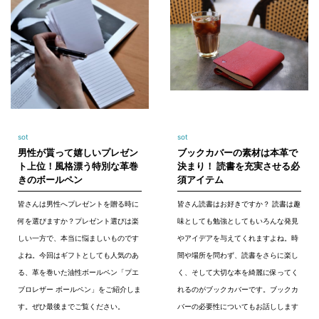
sot
sot
男性が貰って嬉しいプレゼン
ブックカバーの素材は本革で
ト上位！風格漂う特別な革巻
決まり！ 読書を充実させる必
きのボールペン
須アイテム
皆さんは男性へプレゼントを贈る時に
皆さん読書はお好きですか？ 読書は趣
何を選びますか？プレゼント選びは楽
味としても勉強としてもいろんな発見
しい一方で、本当に悩ましいものです
やアイデアを与えてくれますよね。時
よね。今回はギフトとしても人気のあ
間や場所を問わず、読書をさらに楽し
る、革を巻いた油性ボールペン「プエ
く、そして大切な本を綺麗に保ってく
ブロレザー ボールペン」をご紹介しま
れるのがブックカバーです。ブックカ
す。ぜひ最後までご覧ください。
バーの必要性についてもお話しします