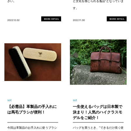
さい。
と文化を感じられる逸品”となっていま
す。
2022.12.02
2022.11.30
sot
sot
【必需品】革製品の手入れに
一生使えるバッグは日本製で
は馬毛ブラシが便利！
決まり！人気のハイクラスモ
デルをご紹介！
今回は革製品のお手入れに使うブラシ
バッグを買うとき、“できるだけ長く使