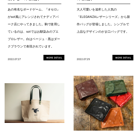
あの有名なボードゲーム、『オセロ』
大人可愛いを追求した人気の
がsot風にアレンジされてナディアパ
「ELEGANZAレザーシリーズ」から新
ーク店にやってきました。駒で使用し
作バッグが登場しました。シンプルで
ているのは、sotではお馴染みのプエ
上品なデザインのがま口バッグです。
ブロレザー。白はベージュ・黒はダー
クブラウンで表現されています。
2022.07.27
2022.07.25