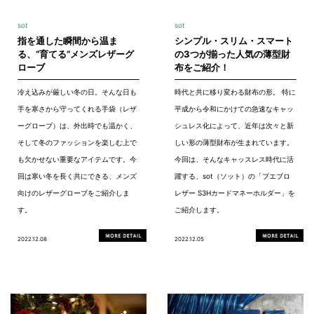
sot
sot
指を通した瞬間から温ま
シンプル・スリム・スマート
る、“育てる“メンズレザーグ
の3つが揃った人気の薄型財
ローブ
布をご紹介！
冷え込みが厳しい冬の日。そんな日も
時代と共に移り変わる財布の形。 特に
手を寒さから守ってくれる手袋（レザ
平成から令和にかけての急速なキャッ
ーグローブ）は、外出時でも温かく、
シュレス化によって、近年は次々と新
そして冬のファッションを楽しむ上で
しい形の薄型財布が生まれています。
も欠かせない重要なアイテムです。今
今回は、そんなキャッスレス時代に活
回は寒い冬を長く共にできる、メンズ
躍する、sot（ソット）の「プエブロ
向けのレザーグローブをご紹介しま
レザー S3Hカードマネーホルダー」を
す。
ご紹介します。
2022.12.08
2022.12.05