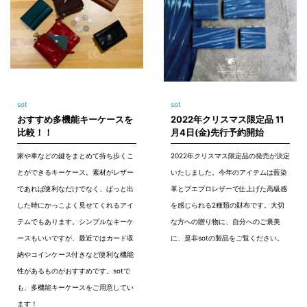
sot
sot
おすすめ多機能キーケースを
2022年クリスマス限定品 11
比較！！
月4日(金)先行予約開始
家や車などの鍵をまとめて持ち歩くこ
2022年クリスマス限定品の発売が決定
とができるキーケース。素材がレザー
いたしました。今年のアイテムは藍染
であれば便利なだけでなく、ぱっと出
革とプエブロレザーで仕上げた高級感
した時にかっこよく見せてくれるアイ
を感じられる2種類の財布です。大切
テムでもあります。シンプルなキーケ
な方への贈り物に、自分へのご褒美
ースもいいですが、最近ではカード収
に、是非sotの製品をご覧ください。
納やコインケース付きなど便利な機能
性があるものがおすすめです。sotで
も、多機能キーケースをご用意してい
ます！