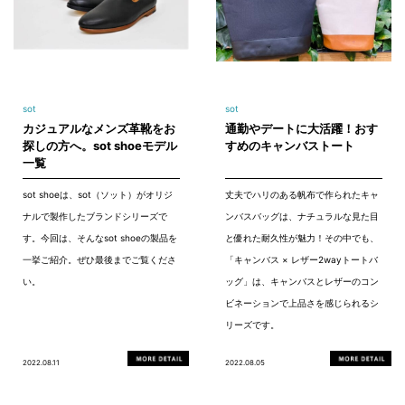
sot
sot
カジュアルなメンズ革靴をお
通勤やデートに大活躍！おす
探しの方へ。sot shoeモデル
すめのキャンバストート
一覧
sot shoeは、sot（ソット）がオリジ
丈夫でハリのある帆布で作られたキャ
ナルで製作したブランドシリーズで
ンバスバッグは、ナチュラルな見た目
す。今回は、そんなsot shoeの製品を
と優れた耐久性が魅力！その中でも、
一挙ご紹介。ぜひ最後までご覧くださ
「キャンバス × レザー2wayトートバ
い。
ッグ」は、キャンバスとレザーのコン
ビネーションで上品さを感じられるシ
リーズです。
2022.08.11
2022.08.05