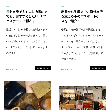
sot
sot
長財布派でもミニ財布派の方
出発から到着まで。海外旅行
でも、おすすめしたい「Lフ
を支える革のパスポートケー
ァスナー ミニ財布」
スをご紹介！
最近、ミニ財布を持つ人が増えてきて
今回は、海外旅行をより快適にする
いるけど、財布の中身が多くて、欲し
「ミネルバボックスレザー パスポート
いけど悩んでしまう。そんな方にはぜ
ケース」をご紹介させていただきま
ひ「Lファスナー ミニ財布」がおすす
す。パスポートケース以外の使い方も
めです！
ご紹介していますので、ぜひ最後まで
ご覧ください。
2022.09.28
2022.09.23