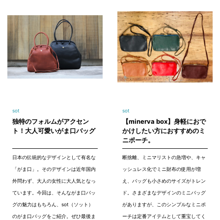
sot
sot
独特のフォルムがアクセン
【minerva box】身軽におで
ト！大人可愛いがま口バッグ
かけしたい方におすすめのミ
ニポーチ。
日本の伝統的なデザインとして有名な
断捨離、ミニマリストの急増や、キャ
「がま口」。そのデザインは近年国内
ッシュレス化でミニ財布の使用が増
外問わず、大人の女性に大人気となっ
え、バッグも小さめのサイズがトレン
ています。今回は、そんながま口バッ
ド。さまざまなデザインのミニバッグ
グの魅力はもちろん、sot（ソット）
がありますが、このシンプルなミニポ
のがま口バッグをご紹介。ぜひ最後ま
ーチは定番アイテムとして重宝してく