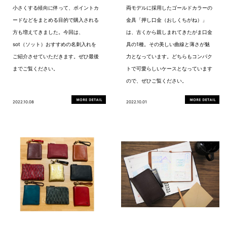
小さくする傾向に伴って、ポイントカ
両モデルに採用したゴールドカラーの
ードなどをまとめる目的で購入される
金具「押し口金（おしくちがね）」
方も増えてきました。今回は、
は、古くから親しまれてきたがま口金
sot（ソット）おすすめの名刺入れを
具の1種。その美しい曲線と薄さが魅
ご紹介させていただきます。ぜひ最後
力となっています。どちらもコンパク
までご覧ください。
トで可愛らしいケースとなっています
ので、ぜひご覧ください。
2022.10.08
2022.10.01