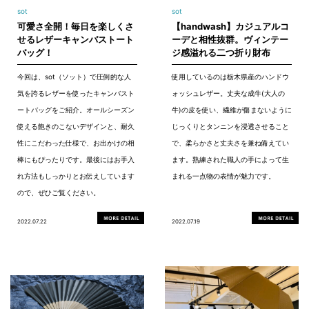
sot
sot
可愛さ全開！毎日を楽しくさ
【handwash】カジュアルコ
せるレザーキャンバストート
ーデと相性抜群。ヴィンテー
バッグ！
ジ感溢れる二つ折り財布
今回は、sot（ソット）で圧倒的な人
使用しているのは栃木県産のハンドウ
気を誇るレザーを使ったキャンバスト
ォッシュレザー。丈夫な成牛(大人の
ートバッグをご紹介。オールシーズン
牛)の皮を使い、繊維が傷まないように
使える飽きのこないデザインと、耐久
じっくりとタンニンを浸透させること
性にこだわった仕様で、お出かけの相
で、柔らかさと丈夫さを兼ね備えてい
棒にもぴったりです。最後にはお手入
ます。熟練された職人の手によって生
れ方法もしっかりとお伝えしています
まれる一点物の表情が魅力です。
ので、ぜひご覧ください。
2022.07.22
2022.07.19