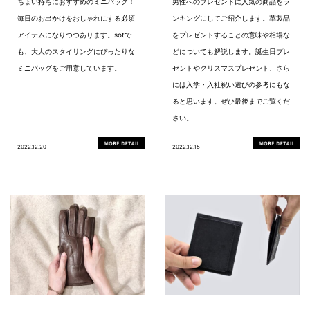
ちょい持ちにおすすめのミニバッグ！
男性へのプレゼントに人気の商品をラ
毎日のお出かけをおしゃれにする必須
ンキングにしてご紹介します。革製品
アイテムになりつつあります。sotで
をプレゼントすることの意味や相場な
も、大人のスタイリングにぴったりな
どについても解説します。誕生日プレ
ミニバッグをご用意しています。
ゼントやクリスマスプレゼント、さら
には入学・入社祝い選びの参考にもな
ると思います。ぜひ最後までご覧くだ
さい。
2022.12.20
2022.12.15