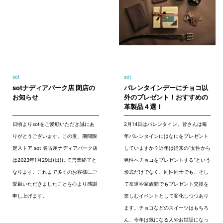
sot
sot
sotナディアパーク店 閉店の
バレンタインデーにチョコ以
お知らせ
外のプレゼント！おすすめの
革製品４選！
日頃よりsotをご愛顧いただき誠にあ
2月14日はバレンタイン。皆さんは毎
りがとうございます。この度、期間限
年バレンタインにはなにをプレゼント
定ストア sot 名古屋ナディアパーク店
していますか？近年は従来の“女性から
は2023年1月29日(日)にて営業終了と
男性へチョコをプレゼントする”という
なります。これまで多くのお客様にご
形式だけでなく、同性同士でも、そし
愛顧いただきましたことを心より感謝
て友達や家族間でもプレゼント交換を
申し上げます。
楽しむイベントとして変化しつつあり
ます。チョコなどのスイーツはもちろ
ん、今年は気になる人やお世話になっ