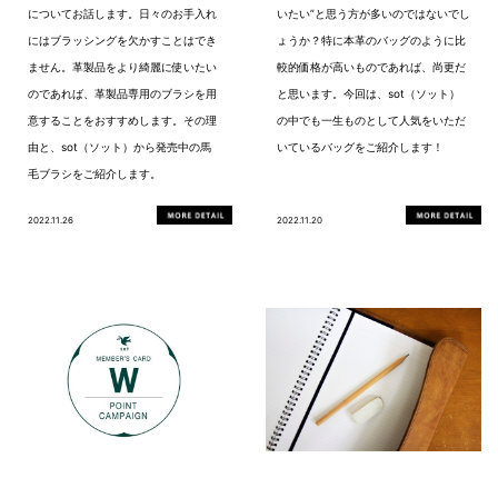
についてお話します。日々のお手入れ
いたい”と思う方が多いのではないでし
にはブラッシングを欠かすことはでき
ょうか？特に本革のバッグのように比
ません。革製品をより綺麗に使いたい
較的価格が高いものであれば、尚更だ
のであれば、革製品専用のブラシを用
と思います。今回は、sot（ソット）
意することをおすすめします。その理
の中でも一生ものとして人気をいただ
由と、sot（ソット）から発売中の馬
いているバッグをご紹介します！
毛ブラシをご紹介します。
2022.11.26
2022.11.20