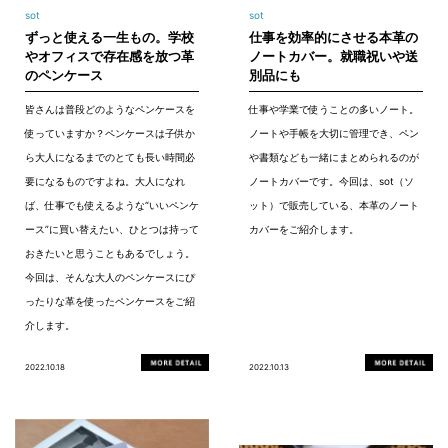
sot
sot
ずっと使える一生もの。学校
仕事を効率的にさせる本革の
やオフィスで存在感を放つ革
ノートカバー。就職祝いや送
のペンケース
別品にも
皆さんは普段どのようなペンケースを
仕事や学業で使うことの多いノート。
使っていますか？ペンケースは子供か
ノートや手帳を大切に管理でき、ペン
ら大人になるまでのとても長い時間必
や書類なども一緒にまとめられるのが
要になるものですよね。大人になれ
ノートカバーです。今回は、sot（ソ
ば、仕事でも使えるような“いいペンケ
ット）で販売している、本革のノート
ース”に買い替えたい、ひとつは持って
カバーをご紹介します。
おきたいと思うこともあるでしょう。
今回は、そんな大人のペンケースにぴ
ったりな革を使ったペンケースをご紹
介します。
2022.10.18
2022.10.13