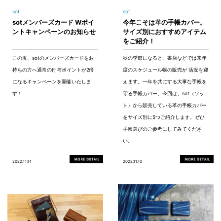
sot
sot
sotメンバーズカード Wポイ
今年こそは革の手帳カバー。
ントキャンペーンのお知らせ
サイズ別におすすめアイテム
をご紹介！
この度、sotのメンバーズカードをお
秋の季節になると、書店などでは来年
持ちの方へ通常の付与ポイントが2倍
度のスケジュール帳の販売が 活況を迎
になるキャンペーンを開催いたしま
えます。一年を共にする大事な手帳を
す！
守る手帳カバー。今回は、sot（ソッ
ト）から販売している革の手帳カバー
をサイズ別に5つご紹介します。ぜひ
手帳選びのご参考にしてみてくださ
い。
2022.11.14
2022.11.10