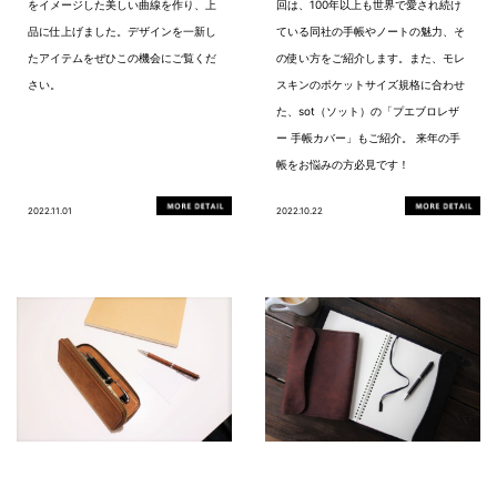
をイメージした美しい曲線を作り、上
回は、100年以上も世界で愛され続け
品に仕上げました。デザインを一新し
ている同社の手帳やノートの魅力、そ
たアイテムをぜひこの機会にご覧くだ
の使い方をご紹介します。また、モレ
さい。
スキンのポケットサイズ規格に合わせ
た、sot（ソット）の「プエブロレザ
ー 手帳カバー」もご紹介。 来年の手
帳をお悩みの方必見です！
2022.11.01
2022.10.22