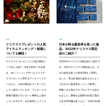
sot
sot
クリスマスプレゼントの人気
日本が誇る藍染革を使った逸
アイテムランキング！相場に
品。2022年クリスマス限定
ついても解説！
品のご紹介！
クリスマスプレゼントに人気の商品ト
2022年のクリスマス限定品のご紹介で
ップ5をご紹介！今年も昨年に引き続
す。今年のクリスマス限定品には、が
き、sot（ソット）が行ったクリスマ
ま口金具を使った財布2型をご用意し
スプレゼントに関するアンケートとデ
ました。革は伝統的な染め上げによっ
ータから、人気の商品をランキングに
て生まれた藍染革をメインで使用し、
してご紹介いたします。プレゼントの
内側には人気のプエブロレザーを合わ
相場や最近のプレゼント事情もご紹介
せました。裏地も山梨県の伝統工芸品
していますので、ぜひ参考にしてくだ
である甲州織を使うなど、“日本の伝統