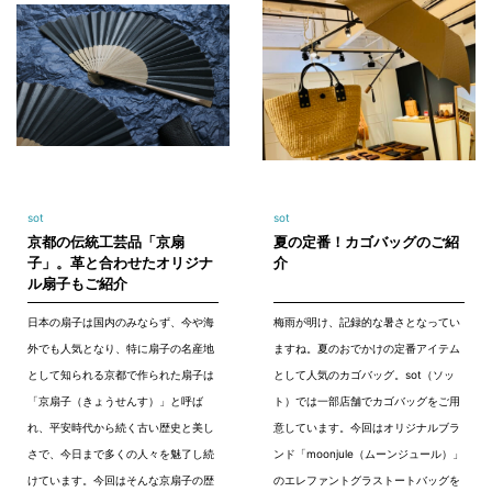
sot
sot
京都の伝統工芸品「京扇
夏の定番！カゴバッグのご紹
子」。革と合わせたオリジナ
介
ル扇子もご紹介
日本の扇子は国内のみならず、今や海
梅雨が明け、記録的な暑さとなってい
外でも人気となり、特に扇子の名産地
ますね。夏のおでかけの定番アイテム
として知られる京都で作られた扇子は
として人気のカゴバッグ。sot（ソッ
「京扇子（きょうせんす）」と呼ば
ト）では一部店舗でカゴバッグをご用
れ、平安時代から続く古い歴史と美し
意しています。今回はオリジナルブラ
さで、今日まで多くの人々を魅了し続
ンド「moonjule（ムーンジュール）」
けています。今回はそんな京扇子の歴
のエレファントグラストートバッグを