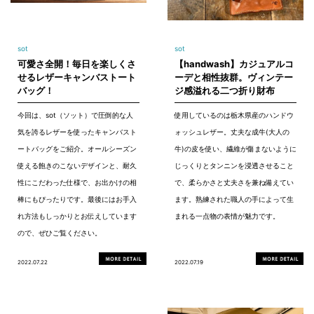
sot
sot
可愛さ全開！毎日を楽しくさ
【handwash】カジュアルコ
せるレザーキャンバストート
ーデと相性抜群。ヴィンテー
バッグ！
ジ感溢れる二つ折り財布
今回は、sot（ソット）で圧倒的な人
使用しているのは栃木県産のハンドウ
気を誇るレザーを使ったキャンバスト
ォッシュレザー。丈夫な成牛(大人の
ートバッグをご紹介。オールシーズン
牛)の皮を使い、繊維が傷まないように
使える飽きのこないデザインと、耐久
じっくりとタンニンを浸透させること
性にこだわった仕様で、お出かけの相
で、柔らかさと丈夫さを兼ね備えてい
棒にもぴったりです。最後にはお手入
ます。熟練された職人の手によって生
れ方法もしっかりとお伝えしています
まれる一点物の表情が魅力です。
ので、ぜひご覧ください。
2022.07.22
2022.07.19