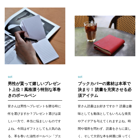
sot
sot
男性が貰って嬉しいプレゼン
ブックカバーの素材は本革で
ト上位！風格漂う特別な革巻
決まり！ 読書を充実させる必
きのボールペン
須アイテム
皆さんは男性へプレゼントを贈る時に
皆さん読書はお好きですか？ 読書は趣
何を選びますか？プレゼント選びは楽
味としても勉強としてもいろんな発見
しい一方で、本当に悩ましいものです
やアイデアを与えてくれますよね。時
よね。今回はギフトとしても人気のあ
間や場所を問わず、読書をさらに楽し
る、革を巻いた油性ボールペン「プエ
く、そして大切な本を綺麗に保ってく