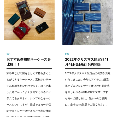
sot
sot
おすすめ多機能キーケースを
2022年クリスマス限定品 11
比較！！
月4日(金)先行予約開始
家や車などの鍵をまとめて持ち歩くこ
2022年クリスマス限定品の発売が決定
とができるキーケース。素材がレザー
いたしました。今年のアイテムは藍染
であれば便利なだけでなく、ぱっと出
革とプエブロレザーで仕上げた高級感
した時にかっこよく見せてくれるアイ
を感じられる2種類の財布です。大切
テムでもあります。シンプルなキーケ
な方への贈り物に、自分へのご褒美
ースもいいですが、最近ではカード収
に、是非sotの製品をご覧ください。
納やコインケース付きなど便利な機能