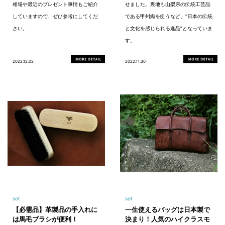
相場や最近のプレゼント事情もご紹介
せました。裏地も山梨県の伝統工芸品
していますので、ぜひ参考にしてくだ
である甲州織を使うなど、“日本の伝統
さい。
と文化を感じられる逸品”となっていま
す。
2022.12.02
2022.11.30
sot
sot
【必需品】革製品の手入れに
一生使えるバッグは日本製で
は馬毛ブラシが便利！
決まり！人気のハイクラスモ