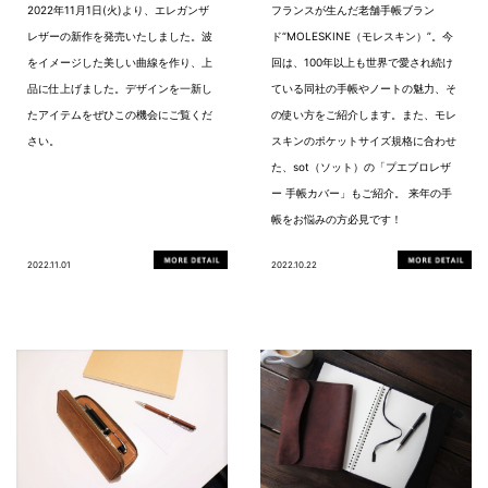
2022年11月1日(火)より、エレガンザ
フランスが生んだ老舗手帳ブラン
レザーの新作を発売いたしました。波
ド“MOLESKINE（モレスキン）”。今
をイメージした美しい曲線を作り、上
回は、100年以上も世界で愛され続け
品に仕上げました。デザインを一新し
ている同社の手帳やノートの魅力、そ
たアイテムをぜひこの機会にご覧くだ
の使い方をご紹介します。また、モレ
さい。
スキンのポケットサイズ規格に合わせ
た、sot（ソット）の「プエブロレザ
ー 手帳カバー」もご紹介。 来年の手
帳をお悩みの方必見です！
2022.11.01
2022.10.22