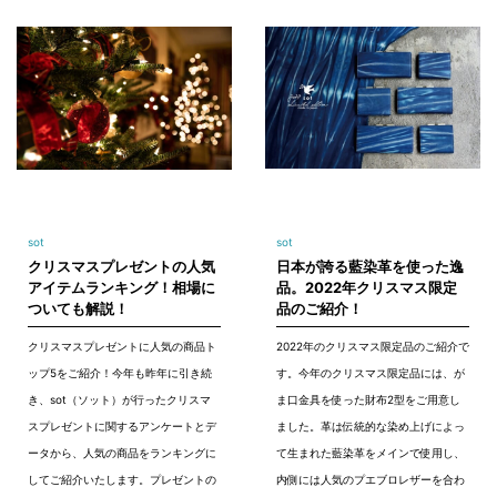
sot
sot
クリスマスプレゼントの人気
日本が誇る藍染革を使った逸
アイテムランキング！相場に
品。2022年クリスマス限定
ついても解説！
品のご紹介！
クリスマスプレゼントに人気の商品ト
2022年のクリスマス限定品のご紹介で
ップ5をご紹介！今年も昨年に引き続
す。今年のクリスマス限定品には、が
き、sot（ソット）が行ったクリスマ
ま口金具を使った財布2型をご用意し
スプレゼントに関するアンケートとデ
ました。革は伝統的な染め上げによっ
ータから、人気の商品をランキングに
て生まれた藍染革をメインで使用し、
してご紹介いたします。プレゼントの
内側には人気のプエブロレザーを合わ