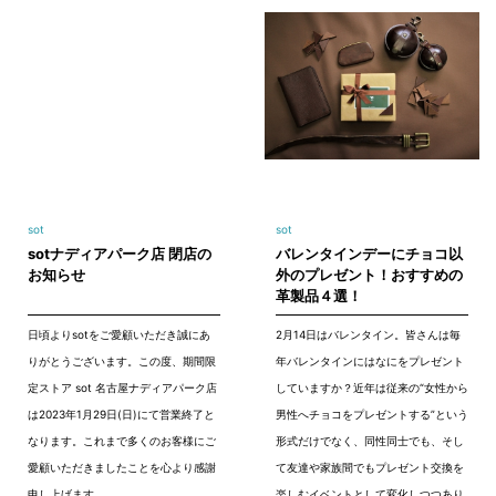
sot
sot
sotナディアパーク店 閉店の
バレンタインデーにチョコ以
お知らせ
外のプレゼント！おすすめの
革製品４選！
日頃よりsotをご愛顧いただき誠にあ
2月14日はバレンタイン。皆さんは毎
りがとうございます。この度、期間限
年バレンタインにはなにをプレゼント
定ストア sot 名古屋ナディアパーク店
していますか？近年は従来の“女性から
は2023年1月29日(日)にて営業終了と
男性へチョコをプレゼントする”という
なります。これまで多くのお客様にご
形式だけでなく、同性同士でも、そし
愛顧いただきましたことを心より感謝
て友達や家族間でもプレゼント交換を
申し上げます。
楽しむイベントとして変化しつつあり