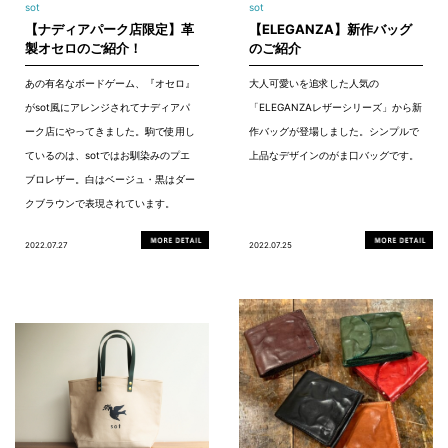
sot
sot
【ナディアパーク店限定】革
【ELEGANZA】新作バッグ
製オセロのご紹介！
のご紹介
あの有名なボードゲーム、『オセロ』
大人可愛いを追求した人気の
がsot風にアレンジされてナディアパ
「ELEGANZAレザーシリーズ」から新
ーク店にやってきました。駒で使用し
作バッグが登場しました。シンプルで
ているのは、sotではお馴染みのプエ
上品なデザインのがま口バッグです。
ブロレザー。白はベージュ・黒はダー
クブラウンで表現されています。
2022.07.27
2022.07.25