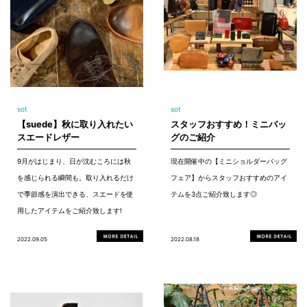
sot
sot
【suede】秋に取り入れたい
スタッフおすすめ！ミニバッ
スエードレザー
グのご紹介
9月がはじまり、日が沈むころには秋
現在開催中の【ミニショルダーバッグ
を感じられる瞬間も。取り入れるだけ
フェア】からスタッフおすすめのアイ
で季節感を演出できる、スエードを使
テムを3点ご紹介致します◎
用したアイテムをご紹介致します!
2022.09.05
2022.08.18