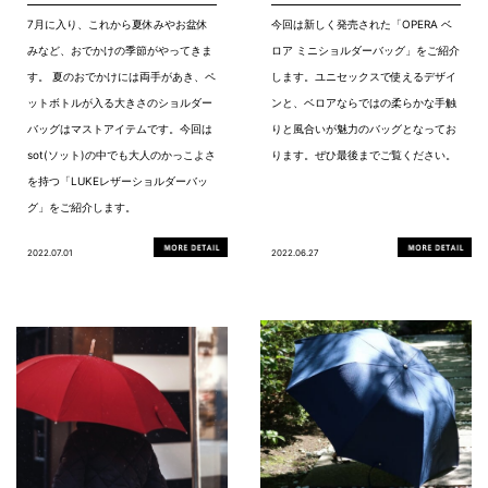
7月に入り、これから夏休みやお盆休
今回は新しく発売された「OPERA ベ
みなど、おでかけの季節がやってきま
ロア ミニショルダーバッグ」をご紹介
す。 夏のおでかけには両手があき、ペ
します。ユニセックスで使えるデザイ
ットボトルが入る大きさのショルダー
ンと、ベロアならではの柔らかな手触
バッグはマストアイテムです。今回は
りと風合いが魅力のバッグとなってお
sot(ソット)の中でも大人のかっこよさ
ります。ぜひ最後までご覧ください。
を持つ「LUKEレザーショルダーバッ
グ」をご紹介します。
2022.07.01
2022.06.27