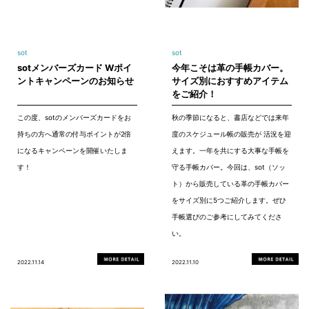
sot
sot
sotメンバーズカード Wポイ
今年こそは革の手帳カバー。
ントキャンペーンのお知らせ
サイズ別におすすめアイテム
をご紹介！
この度、sotのメンバーズカードをお
秋の季節になると、書店などでは来年
持ちの方へ通常の付与ポイントが2倍
度のスケジュール帳の販売が 活況を迎
になるキャンペーンを開催いたしま
えます。一年を共にする大事な手帳を
す！
守る手帳カバー。今回は、sot（ソッ
ト）から販売している革の手帳カバー
をサイズ別に5つご紹介します。ぜひ
手帳選びのご参考にしてみてくださ
い。
2022.11.14
2022.11.10