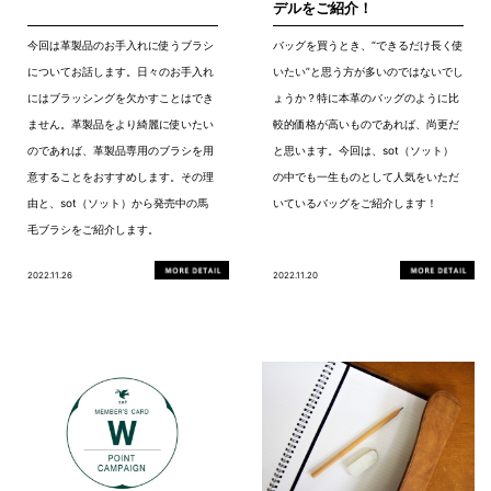
デルをご紹介！
今回は革製品のお手入れに使うブラシ
バッグを買うとき、“できるだけ長く使
についてお話します。日々のお手入れ
いたい”と思う方が多いのではないでし
にはブラッシングを欠かすことはでき
ょうか？特に本革のバッグのように比
ません。革製品をより綺麗に使いたい
較的価格が高いものであれば、尚更だ
のであれば、革製品専用のブラシを用
と思います。今回は、sot（ソット）
意することをおすすめします。その理
の中でも一生ものとして人気をいただ
由と、sot（ソット）から発売中の馬
いているバッグをご紹介します！
毛ブラシをご紹介します。
2022.11.26
2022.11.20