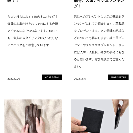
較！！
品を。人気アイテムランキン
グ！
ちょい持ちにおすすめのミニバッグ！
男性へのプレゼントに人気の商品をラ
毎日のお出かけをおしゃれにする必須
ンキングにしてご紹介します。革製品
アイテムになりつつあります。sotで
をプレゼントすることの意味や相場な
も、大人のスタイリングにぴったりな
どについても解説します。誕生日プレ
ミニバッグをご用意しています。
ゼントやクリスマスプレゼント、さら
には入学・入社祝い選びの参考にもな
ると思います。ぜひ最後までご覧くだ
さい。
2022.12.20
2022.12.15