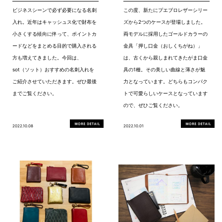
ビジネスシーンで必ず必要になる名刺
この度、新たにプエブロレザーシリー
入れ。近年はキャッシュス化で財布を
ズから2つのケースが登場しました。
小さくする傾向に伴って、ポイントカ
両モデルに採用したゴールドカラーの
ードなどをまとめる目的で購入される
金具「押し口金（おしくちがね）」
方も増えてきました。今回は、
は、古くから親しまれてきたがま口金
sot（ソット）おすすめの名刺入れを
具の1種。その美しい曲線と薄さが魅
ご紹介させていただきます。ぜひ最後
力となっています。どちらもコンパク
までご覧ください。
トで可愛らしいケースとなっています
ので、ぜひご覧ください。
2022.10.08
2022.10.01