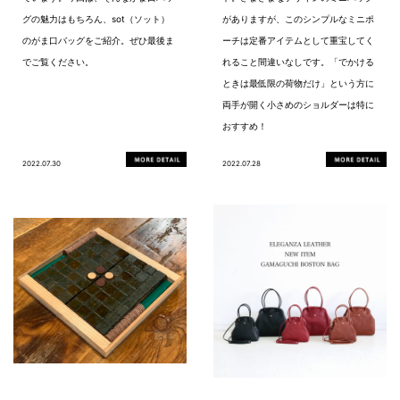
グの魅力はもちろん、sot（ソット）
がありますが、このシンプルなミニポ
のがま口バッグをご紹介。ぜひ最後ま
ーチは定番アイテムとして重宝してく
でご覧ください。
れること間違いなしです。「でかける
ときは最低限の荷物だけ」という方に
両手が開く小さめのショルダーは特に
おすすめ！
2022.07.30
2022.07.28