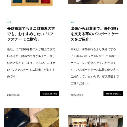
sot
sot
長財布派でもミニ財布派の方
出発から到着まで。海外旅行
でも、おすすめしたい「Lフ
を支える革のパスポートケー
ァスナー ミニ財布」
スをご紹介！
最近、ミニ財布を持つ人が増えてきて
今回は、海外旅行をより快適にする
いるけど、財布の中身が多くて、欲し
「ミネルバボックスレザー パスポート
いけど悩んでしまう。そんな方にはぜ
ケース」をご紹介させていただきま
ひ「Lファスナー ミニ財布」がおすす
す。パスポートケース以外の使い方も
めです！
ご紹介していますので、ぜひ最後まで
ご覧ください。
2022.09.28
2022.09.23