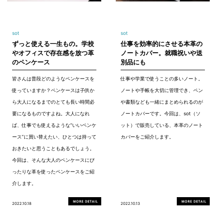
sot
sot
ずっと使える一生もの。学校
仕事を効率的にさせる本革の
やオフィスで存在感を放つ革
ノートカバー。就職祝いや送
のペンケース
別品にも
皆さんは普段どのようなペンケースを
仕事や学業で使うことの多いノート。
使っていますか？ペンケースは子供か
ノートや手帳を大切に管理でき、ペン
ら大人になるまでのとても長い時間必
や書類なども一緒にまとめられるのが
要になるものですよね。大人になれ
ノートカバーです。今回は、sot（ソ
ば、仕事でも使えるような“いいペンケ
ット）で販売している、本革のノート
ース”に買い替えたい、ひとつは持って
カバーをご紹介します。
おきたいと思うこともあるでしょう。
今回は、そんな大人のペンケースにぴ
ったりな革を使ったペンケースをご紹
介します。
2022.10.18
2022.10.13