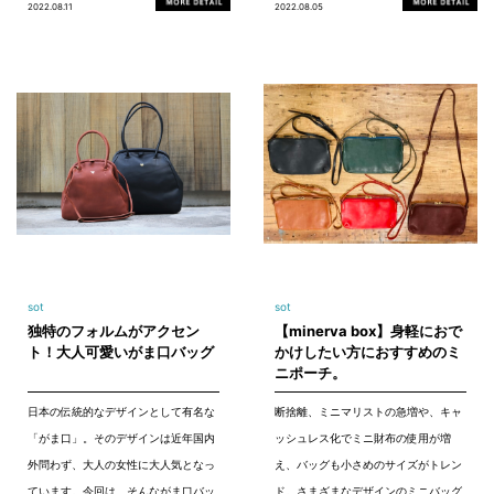
2022.08.11
2022.08.05
sot
sot
独特のフォルムがアクセン
【minerva box】身軽におで
ト！大人可愛いがま口バッグ
かけしたい方におすすめのミ
ニポーチ。
日本の伝統的なデザインとして有名な
断捨離、ミニマリストの急増や、キャ
「がま口」。そのデザインは近年国内
ッシュレス化でミニ財布の使用が増
外問わず、大人の女性に大人気となっ
え、バッグも小さめのサイズがトレン
ています。今回は、そんながま口バッ
ド。さまざまなデザインのミニバッグ