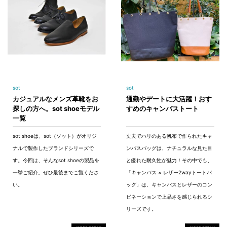
sot
sot
カジュアルなメンズ革靴をお
通勤やデートに大活躍！おす
探しの方へ。sot shoeモデル
すめのキャンバストート
一覧
sot shoeは、sot（ソット）がオリジ
丈夫でハリのある帆布で作られたキャ
ナルで製作したブランドシリーズで
ンバスバッグは、ナチュラルな見た目
す。今回は、そんなsot shoeの製品を
と優れた耐久性が魅力！その中でも、
一挙ご紹介。ぜひ最後までご覧くださ
「キャンバス × レザー2wayトートバ
い。
ッグ」は、キャンバスとレザーのコン
ビネーションで上品さを感じられるシ
リーズです。