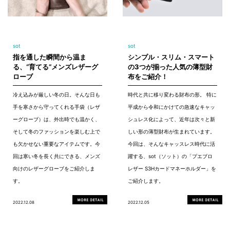
sot
sot
指を通した瞬間から温ま
シンプル・スリム・スマート
る、“育てる“メンズレザーグ
の3つが揃った人気の薄型財
ローブ
布をご紹介！
冷え込みが厳しい冬の日。そんな日も
時代と共に移り変わる財布の形。 特に
手を寒さから守ってくれる手袋（レザ
平成から令和にかけての急速なキャッ
ーグローブ）は、外出時でも温かく、
シュレス化によって、近年は次々と新
そして冬のファッションを楽しむ上で
しい形の薄型財布が生まれています。
も欠かせない重要なアイテムです。今
今回は、そんなキャッスレス時代に活
回は寒い冬を長く共にできる、メンズ
躍する、sot（ソット）の「プエブロ
向けのレザーグローブをご紹介しま
レザー S3Hカードマネーホルダー」を
す。
ご紹介します。
2022.12.08
2022.12.05