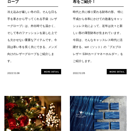
ローブ
布をご紹介！
冷え込みが厳しい冬の日。そんな日も
時代と共に移り変わる財布の形。 特に
手を寒さから守ってくれる手袋（レザ
平成から令和にかけての急速なキャッ
ーグローブ）は、外出時でも温かく、
シュレス化によって、近年は次々と新
そして冬のファッションを楽しむ上で
しい形の薄型財布が生まれています。
も欠かせない重要なアイテムです。今
今回は、そんなキャッスレス時代に活
回は寒い冬を長く共にできる、メンズ
躍する、sot（ソット）の「プエブロ
向けのレザーグローブをご紹介しま
レザー S3Hカードマネーホルダー」を
す。
ご紹介します。
2022.12.08
2022.12.05