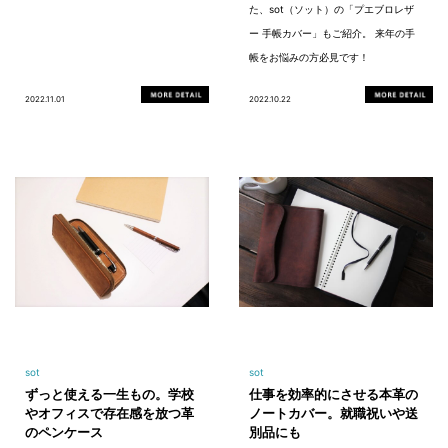
た、sot（ソット）の「プエブロレザ
ー 手帳カバー」もご紹介。 来年の手
帳をお悩みの方必見です！
2022.11.01
2022.10.22
sot
sot
ずっと使える一生もの。学校
仕事を効率的にさせる本革の
やオフィスで存在感を放つ革
ノートカバー。就職祝いや送
のペンケース
別品にも