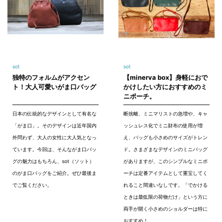
sot
sot
独特のフォルムがアクセン
【minerva box】身軽におで
ト！大人可愛いがま口バッグ
かけしたい方におすすめのミ
ニポーチ。
日本の伝統的なデザインとして有名な
断捨離、ミニマリストの急増や、キャ
「がま口」。そのデザインは近年国内
ッシュレス化でミニ財布の使用が増
外問わず、大人の女性に大人気となっ
え、バッグも小さめのサイズがトレン
ています。今回は、そんながま口バッ
ド。さまざまなデザインのミニバッグ
グの魅力はもちろん、sot（ソット）
がありますが、このシンプルなミニポ
のがま口バッグをご紹介。ぜひ最後ま
ーチは定番アイテムとして重宝してく
でご覧ください。
れること間違いなしです。「でかける
ときは最低限の荷物だけ」という方に
両手が開く小さめのショルダーは特に
おすすめ！