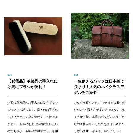
sot
sot
【必需品】革製品の手入れに
一生使えるバッグは日本製で
は馬毛ブラシが便利！
決まり！人気のハイクラスモ
デルをご紹介！
今回は革製品のお手入れに使うブラシ
バッグを買うとき、“できるだけ長く使
についてお話します。日々のお手入れ
いたい”と思う方が多いのではないでし
にはブラッシングを欠かすことはでき
ょうか？特に本革のバッグのように比
ません。革製品をより綺麗に使いたい
較的価格が高いものであれば、尚更だ
のであれば、革製品専用のブラシを用
と思います。今回は、sot（ソット）