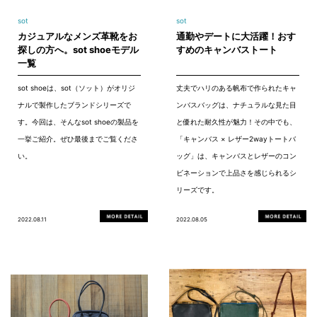
sot
sot
カジュアルなメンズ革靴をお
通勤やデートに大活躍！おす
探しの方へ。sot shoeモデル
すめのキャンバストート
一覧
sot shoeは、sot（ソット）がオリジ
丈夫でハリのある帆布で作られたキャ
ナルで製作したブランドシリーズで
ンバスバッグは、ナチュラルな見た目
す。今回は、そんなsot shoeの製品を
と優れた耐久性が魅力！その中でも、
一挙ご紹介。ぜひ最後までご覧くださ
「キャンバス × レザー2wayトートバ
い。
ッグ」は、キャンバスとレザーのコン
ビネーションで上品さを感じられるシ
リーズです。
2022.08.11
2022.08.05