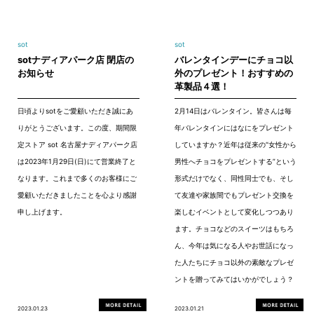
sot
sot
sotナディアパーク店 閉店の
バレンタインデーにチョコ以
お知らせ
外のプレゼント！おすすめの
革製品４選！
日頃よりsotをご愛顧いただき誠にあ
2月14日はバレンタイン。皆さんは毎
りがとうございます。この度、期間限
年バレンタインにはなにをプレゼント
定ストア sot 名古屋ナディアパーク店
していますか？近年は従来の“女性から
は2023年1月29日(日)にて営業終了と
男性へチョコをプレゼントする”という
なります。これまで多くのお客様にご
形式だけでなく、同性同士でも、そし
愛顧いただきましたことを心より感謝
て友達や家族間でもプレゼント交換を
申し上げます。
楽しむイベントとして変化しつつあり
ます。チョコなどのスイーツはもちろ
ん、今年は気になる人やお世話になっ
た人たちにチョコ以外の素敵なプレゼ
ントを贈ってみてはいかがでしょう？
2023.01.23
2023.01.21