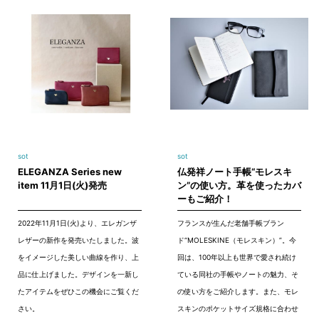
sot
sot
ELEGANZA Series new
仏発祥ノート手帳“モレスキ
item 11月1日(火)発売
ン”の使い方。革を使ったカバ
ーもご紹介！
2022年11月1日(火)より、エレガンザ
フランスが生んだ老舗手帳ブラン
レザーの新作を発売いたしました。波
ド“MOLESKINE（モレスキン）”。今
をイメージした美しい曲線を作り、上
回は、100年以上も世界で愛され続け
品に仕上げました。デザインを一新し
ている同社の手帳やノートの魅力、そ
たアイテムをぜひこの機会にご覧くだ
の使い方をご紹介します。また、モレ
さい。
スキンのポケットサイズ規格に合わせ