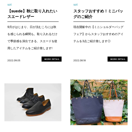
sot
sot
【suede】秋に取り入れたい
スタッフおすすめ！ミニバッ
スエードレザー
グのご紹介
9月がはじまり、日が沈むころには秋
現在開催中の【ミニショルダーバッグ
を感じられる瞬間も。取り入れるだけ
フェア】からスタッフおすすめのアイ
で季節感を演出できる、スエードを使
テムを3点ご紹介致します◎
用したアイテムをご紹介致します!
2022.09.05
2022.08.18