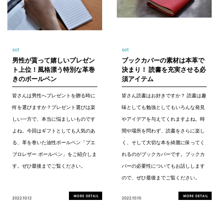
sot
sot
男性が貰って嬉しいプレゼン
ブックカバーの素材は本革で
ト上位！風格漂う特別な革巻
決まり！ 読書を充実させる必
きのボールペン
須アイテム
皆さんは男性へプレゼントを贈る時に
皆さん読書はお好きですか？ 読書は趣
何を選びますか？プレゼント選びは楽
味としても勉強としてもいろんな発見
しい一方で、本当に悩ましいものです
やアイデアを与えてくれますよね。時
よね。今回はギフトとしても人気のあ
間や場所を問わず、読書をさらに楽し
る、革を巻いた油性ボールペン「プエ
く、そして大切な本を綺麗に保ってく
ブロレザー ボールペン」をご紹介しま
れるのがブックカバーです。ブックカ
す。ぜひ最後までご覧ください。
バーの必要性についてもお話しします
ので、ぜひ最後までご覧ください。
2022.10.12
2022.10.10