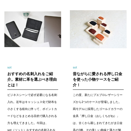
sot
sot
おすすめの名刺入れをご紹
昔ながらに愛される押し口金
介。素材に革を選ぶべき理由
を使った小物ケースをご紹
とは！
介！
ビジネスシーンで必ず必要になる名刺
この度、新たにプエブロレザーシリー
入れ。近年はキャッシュス化で財布を
ズから2つのケースが登場しました。
小さくする傾向に伴って、ポイントカ
両モデルに採用したゴールドカラーの
ードなどをまとめる目的で購入される
金具「押し口金（おしくちがね）」
方も増えてきました。今回は、
は、古くから親しまれてきたがま口金
sot（ソット）おすすめの名刺入れを
具の1種。その美しい曲線と薄さが魅