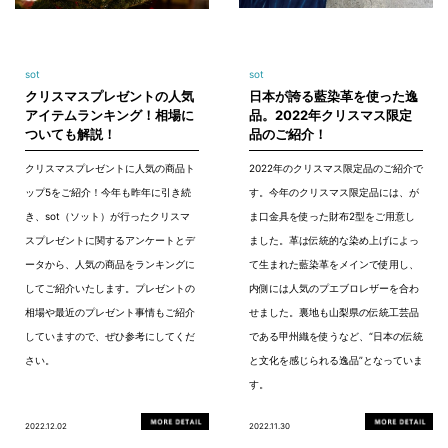
sot
sot
クリスマスプレゼントの人気
日本が誇る藍染革を使った逸
アイテムランキング！相場に
品。2022年クリスマス限定
ついても解説！
品のご紹介！
クリスマスプレゼントに人気の商品ト
2022年のクリスマス限定品のご紹介で
ップ5をご紹介！今年も昨年に引き続
す。今年のクリスマス限定品には、が
き、sot（ソット）が行ったクリスマ
ま口金具を使った財布2型をご用意し
スプレゼントに関するアンケートとデ
ました。革は伝統的な染め上げによっ
ータから、人気の商品をランキングに
て生まれた藍染革をメインで使用し、
してご紹介いたします。プレゼントの
内側には人気のプエブロレザーを合わ
相場や最近のプレゼント事情もご紹介
せました。裏地も山梨県の伝統工芸品
していますので、ぜひ参考にしてくだ
である甲州織を使うなど、“日本の伝統
さい。
と文化を感じられる逸品”となっていま
す。
2022.12.02
2022.11.30