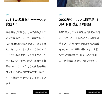
sot
sot
おすすめ多機能キーケースを
2022年クリスマス限定品 11
比較！！
月4日(金)先行予約開始
家や車などの鍵をまとめて持ち歩くこ
2022年クリスマス限定品の発売が決定
とができるキーケース。素材がレザー
いたしました。今年のアイテムは藍染
であれば便利なだけでなく、ぱっと出
革とプエブロレザーで仕上げた高級感
した時にかっこよく見せてくれるアイ
を感じられる2種類の財布です。大切
テムでもあります。シンプルなキーケ
な方への贈り物に、自分へのご褒美
ースもいいですが、最近ではカード収
に、是非sotの製品をご覧ください。
納やコインケース付きなど便利な機能
性があるものがおすすめです。sotで
も、多機能キーケースをご用意してい
ます！
2022.11.08
2022.11.04