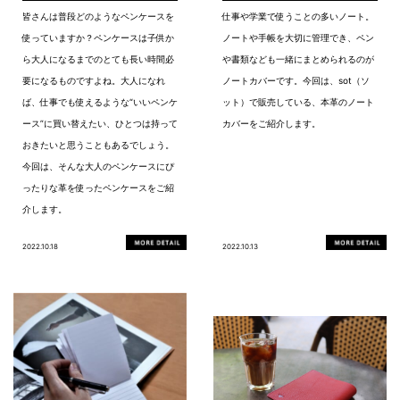
皆さんは普段どのようなペンケースを
仕事や学業で使うことの多いノート。
使っていますか？ペンケースは子供か
ノートや手帳を大切に管理でき、ペン
ら大人になるまでのとても長い時間必
や書類なども一緒にまとめられるのが
要になるものですよね。大人になれ
ノートカバーです。今回は、sot（ソ
ば、仕事でも使えるような“いいペンケ
ット）で販売している、本革のノート
ース”に買い替えたい、ひとつは持って
カバーをご紹介します。
おきたいと思うこともあるでしょう。
今回は、そんな大人のペンケースにぴ
ったりな革を使ったペンケースをご紹
介します。
2022.10.18
2022.10.13