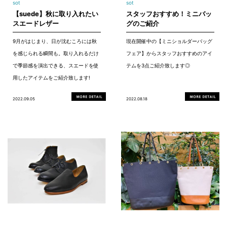
sot
sot
【suede】秋に取り入れたい
スタッフおすすめ！ミニバッ
スエードレザー
グのご紹介
9月がはじまり、日が沈むころには秋
現在開催中の【ミニショルダーバッグ
を感じられる瞬間も。取り入れるだけ
フェア】からスタッフおすすめのアイ
で季節感を演出できる、スエードを使
テムを3点ご紹介致します◎
用したアイテムをご紹介致します!
2022.09.05
2022.08.18