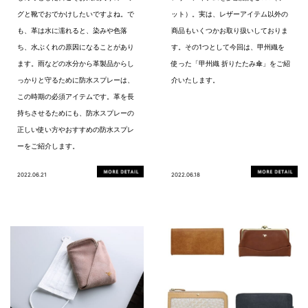
グと靴でおでかけしたいですよね。で
ット）。実は、レザーアイテム以外の
も、革は水に濡れると、染みや色落
商品もいくつかお取り扱いしておりま
ち、水ぶくれの原因になることがあり
す。その1つとして今回は、甲州織を
ます。雨などの水分から革製品からし
使った「甲州織 折りたたみ傘」をご紹
っかりと守るために防水スプレーは、
介いたします。
この時期の必須アイテムです。革を長
持ちさせるためにも、防水スプレーの
正しい使い方やおすすめの防水スプレ
ーをご紹介します。
2022.06.21
2022.06.18