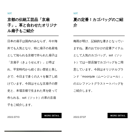
sot
sot
京都の伝統工芸品「京扇
夏の定番！カゴバッグのご紹
子」。革と合わせたオリジナ
介
ル扇子もご紹介
日本の扇子は国内のみならず、今や海
梅雨が明け、記録的な暑さとなってい
外でも人気となり、特に扇子の名産地
ますね。夏のおでかけの定番アイテム
として知られる京都で作られた扇子は
として人気のカゴバッグ。sot（ソッ
「京扇子（きょうせんす）」と呼ば
ト）では一部店舗でカゴバッグをご用
れ、平安時代から続く古い歴史と美し
意しています。今回はオリジナルブラ
さで、今日まで多くの人々を魅了し続
ンド「moonjule（ムーンジュール）」
けています。今回はそんな京扇子の歴
のエレファントグラストートバッグを
史と、本場京都で生まれた革を使って
ご紹介します。
作られる、sot（ソット）の革の京扇
子をご紹介します。
2022.07.13
2022.07.07