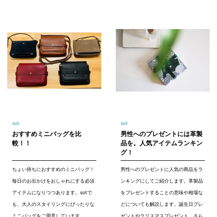
sot
sot
おすすめミニバッグを比
男性へのプレゼントには革製
較！！
品を。人気アイテムランキン
グ！
ちょい持ちにおすすめのミニバッグ！
男性へのプレゼントに人気の商品をラ
毎日のお出かけをおしゃれにする必須
ンキングにしてご紹介します。革製品
アイテムになりつつあります。sotで
をプレゼントすることの意味や相場な
も、大人のスタイリングにぴったりな
どについても解説します。誕生日プレ
ミニバッグをご用意しています。
ゼントやクリスマスプレゼント、さら