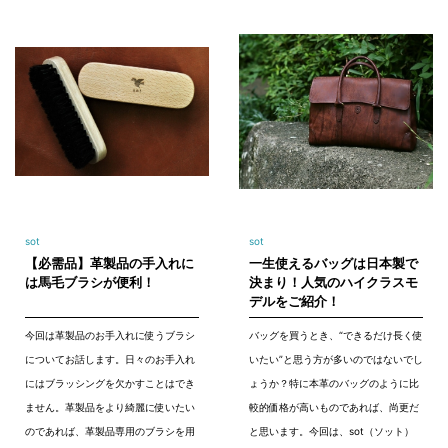
sot
sot
【必需品】革製品の手入れに
一生使えるバッグは日本製で
は馬毛ブラシが便利！
決まり！人気のハイクラスモ
デルをご紹介！
今回は革製品のお手入れに使うブラシ
バッグを買うとき、“できるだけ長く使
についてお話します。日々のお手入れ
いたい”と思う方が多いのではないでし
にはブラッシングを欠かすことはでき
ょうか？特に本革のバッグのように比
ません。革製品をより綺麗に使いたい
較的価格が高いものであれば、尚更だ
のであれば、革製品専用のブラシを用
と思います。今回は、sot（ソット）