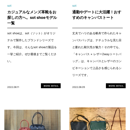
sot
sot
カジュアルなメンズ革靴をお
通勤やデートに大活躍！おす
探しの方へ。sot shoeモデル
すめのキャンバストート
一覧
sot shoeは、sot（ソット）がオリジ
丈夫でハリのある帆布で作られたキャ
ナルで製作したブランドシリーズで
ンバスバッグは、ナチュラルな見た目
す。今回は、そんなsot shoeの製品を
と優れた耐久性が魅力！その中でも、
一挙ご紹介。ぜひ最後までご覧くださ
「キャンバス × レザー2wayトートバ
い。
ッグ」は、キャンバスとレザーのコン
ビネーションで上品さを感じられるシ
リーズです。
2022.08.11
2022.08.05