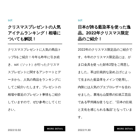
sot
sot
クリスマスプレゼントの人気
日本が誇る藍染革を使った逸
アイテムランキング！相場に
品。2022年クリスマス限定
ついても解説！
品のご紹介！
クリスマスプレゼントに人気の商品ト
2022年のクリスマス限定品のご紹介で
ップ5をご紹介！今年も昨年に引き続
す。今年のクリスマス限定品には、が
き、sot（ソット）が行ったクリスマ
ま口金具を使った財布2型をご用意し
スプレゼントに関するアンケートとデ
ました。革は伝統的な染め上げによっ
ータから、人気の商品をランキングに
て生まれた藍染革をメインで使用し、
してご紹介いたします。プレゼントの
内側には人気のプエブロレザーを合わ
相場や最近のプレゼント事情もご紹介
せました。裏地も山梨県の伝統工芸品
していますので、ぜひ参考にしてくだ
である甲州織を使うなど、“日本の伝統
さい。
と文化を感じられる逸品”となっていま
す。
2022.12.02
2022.11.30