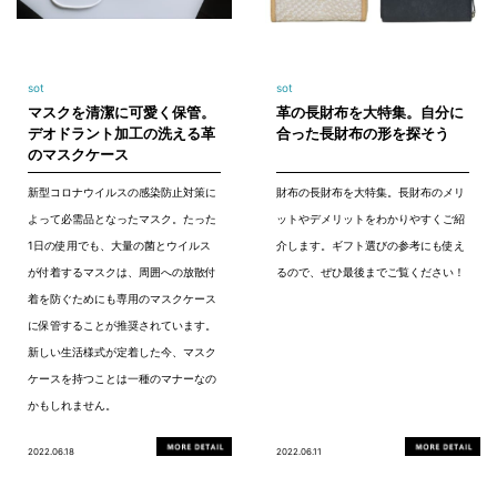
sot
sot
マスクを清潔に可愛く保管。
革の長財布を大特集。自分に
デオドラント加工の洗える革
合った長財布の形を探そう
のマスクケース
新型コロナウイルスの感染防止対策に
財布の長財布を大特集。長財布のメリ
よって必需品となったマスク。たった
ットやデメリットをわかりやすくご紹
1日の使用でも、大量の菌とウイルス
介します。ギフト選びの参考にも使え
が付着するマスクは、周囲への放散付
るので、ぜひ最後までご覧ください！
着を防ぐためにも専用のマスクケース
に保管することが推奨されています。
新しい生活様式が定着した今、マスク
ケースを持つことは一種のマナーなの
かもしれません。
2022.06.18
2022.06.11