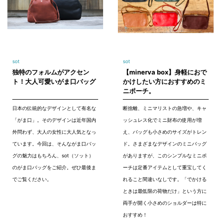
sot
sot
独特のフォルムがアクセン
【minerva box】身軽におで
ト！大人可愛いがま口バッグ
かけしたい方におすすめのミ
ニポーチ。
日本の伝統的なデザインとして有名な
断捨離、ミニマリストの急増や、キャ
「がま口」。そのデザインは近年国内
ッシュレス化でミニ財布の使用が増
外問わず、大人の女性に大人気となっ
え、バッグも小さめのサイズがトレン
ています。今回は、そんながま口バッ
ド。さまざまなデザインのミニバッグ
グの魅力はもちろん、sot（ソット）
がありますが、このシンプルなミニポ
のがま口バッグをご紹介。ぜひ最後ま
ーチは定番アイテムとして重宝してく
でご覧ください。
れること間違いなしです。「でかける
ときは最低限の荷物だけ」という方に
両手が開く小さめのショルダーは特に
おすすめ！