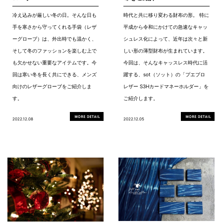
冷え込みが厳しい冬の日。そんな日も
時代と共に移り変わる財布の形。 特に
手を寒さから守ってくれる手袋（レザ
平成から令和にかけての急速なキャッ
ーグローブ）は、外出時でも温かく、
シュレス化によって、近年は次々と新
そして冬のファッションを楽しむ上で
しい形の薄型財布が生まれています。
も欠かせない重要なアイテムです。今
今回は、そんなキャッスレス時代に活
回は寒い冬を長く共にできる、メンズ
躍する、sot（ソット）の「プエブロ
向けのレザーグローブをご紹介しま
レザー S3Hカードマネーホルダー」を
す。
ご紹介します。
2022.12.08
2022.12.05