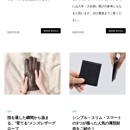
には入学・入社祝い選びの参考にもな
ると思います。ぜひ最後までご覧くだ
さい。
2022.12.20
2022.12.15
sot
sot
指を通した瞬間から温ま
シンプル・スリム・スマート
る、“育てる“メンズレザーグ
の3つが揃った人気の薄型財
ローブ
布をご紹介！