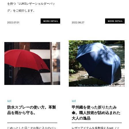
を持つ「LUKEレザーショルダーバッ
グ」をご紹介します。
2022.07.01
2022.06.27
sot
sot
防水スプレーの使い方。革製
甲州織を使った折りたたみ
品を雨から守る。
傘。職人技術が詰め込まれた
大人の逸品
じめっとした日こそお気に入りのバッ
レザーアイテムを多数揃えるsot（ソ