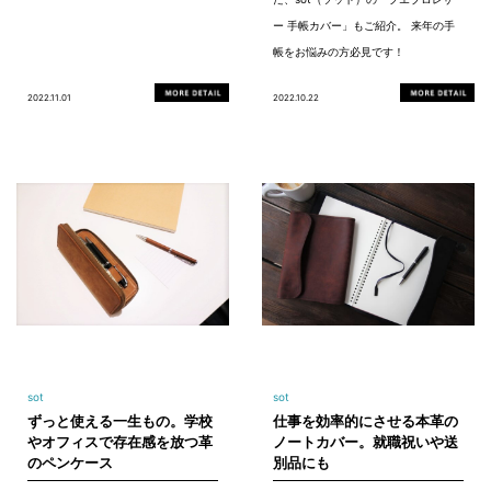
ー 手帳カバー」もご紹介。 来年の手
帳をお悩みの方必見です！
2022.11.01
2022.10.22
sot
sot
ずっと使える一生もの。学校
仕事を効率的にさせる本革の
やオフィスで存在感を放つ革
ノートカバー。就職祝いや送
のペンケース
別品にも