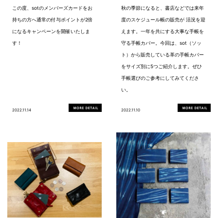
この度、sotのメンバーズカードをお
秋の季節になると、書店などでは来年
持ちの方へ通常の付与ポイントが2倍
度のスケジュール帳の販売が 活況を迎
になるキャンペーンを開催いたしま
えます。一年を共にする大事な手帳を
す！
守る手帳カバー。今回は、sot（ソッ
ト）から販売している革の手帳カバー
をサイズ別に5つご紹介します。ぜひ
手帳選びのご参考にしてみてくださ
い。
2022.11.14
2022.11.10