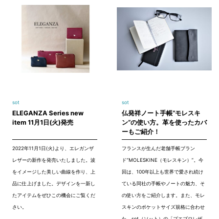
sot
sot
ELEGANZA Series new
仏発祥ノート手帳“モレスキ
item 11月1日(火)発売
ン”の使い方。革を使ったカバ
ーもご紹介！
2022年11月1日(火)より、エレガンザ
フランスが生んだ老舗手帳ブラン
レザーの新作を発売いたしました。波
ド“MOLESKINE（モレスキン）”。今
をイメージした美しい曲線を作り、上
回は、100年以上も世界で愛され続け
品に仕上げました。デザインを一新し
ている同社の手帳やノートの魅力、そ
たアイテムをぜひこの機会にご覧くだ
の使い方をご紹介します。また、モレ
さい。
スキンのポケットサイズ規格に合わせ
た、sot（ソット）の「プエブロレザ