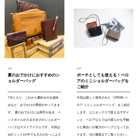
sot
sot
夏のおでかけにおすすめのシ
ポーチとしても使える！ベロ
ョルダーバッグ
アのミニショルダーバッグを
ご紹介
7月に入り、これから夏休みやお盆休
今回は新しく発売された「OPERA ベ
みなど、おでかけの季節がやってきま
ロア ミニショルダーバッグ」をご紹介
す。 夏のおでかけには両手があき、ペ
します。ユニセックスで使えるデザイ
ットボトルが入る大きさのショルダー
ンと、ベロアならではの柔らかな手触
バッグはマストアイテムです。今回は
りと風合いが魅力のバッグとなってお
sot(ソット)の中でも大人のかっこよさ
ります。ぜひ最後までご覧ください。