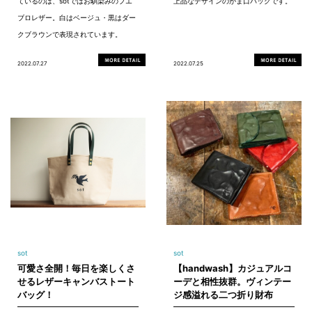
ているのは、sotではお馴染みのプエ
上品なデザインのがま口バッグです。
ブロレザー。白はベージュ・黒はダー
クブラウンで表現されています。
2022.07.27
2022.07.25
sot
sot
可愛さ全開！毎日を楽しくさ
【handwash】カジュアルコ
せるレザーキャンバストート
ーデと相性抜群。ヴィンテー
バッグ！
ジ感溢れる二つ折り財布