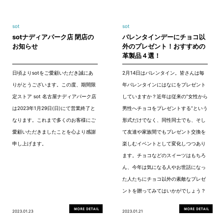
sot
sot
sotナディアパーク店 閉店の
バレンタインデーにチョコ以
お知らせ
外のプレゼント！おすすめの
革製品４選！
日頃よりsotをご愛顧いただき誠にあ
2月14日はバレンタイン。皆さんは毎
りがとうございます。この度、期間限
年バレンタインにはなにをプレゼント
定ストア sot 名古屋ナディアパーク店
していますか？近年は従来の“女性から
は2023年1月29日(日)にて営業終了と
男性へチョコをプレゼントする”という
なります。これまで多くのお客様にご
形式だけでなく、同性同士でも、そし
愛顧いただきましたことを心より感謝
て友達や家族間でもプレゼント交換を
申し上げます。
楽しむイベントとして変化しつつあり
ます。チョコなどのスイーツはもちろ
ん、今年は気になる人やお世話になっ
た人たちにチョコ以外の素敵なプレゼ
ントを贈ってみてはいかがでしょう？
2023.01.23
2023.01.21