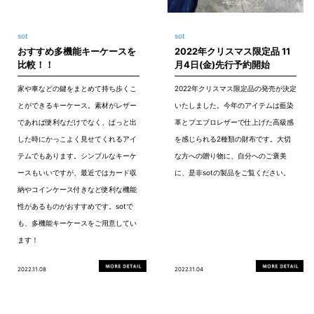
sot
sot
おすすめ多機能キーケースを
2022年クリスマス限定品 11
比較！！
月4日(金)先行予約開始
家や車などの鍵をまとめて持ち歩くこ
2022年クリスマス限定品の発売が決定
とができるキーケース。素材がレザー
いたしました。今年のアイテムは藍染
であれば便利なだけでなく、ぱっと出
革とプエブロレザーで仕上げた高級感
した時にかっこよく見せてくれるアイ
を感じられる2種類の財布です。大切
テムでもあります。シンプルなキーケ
な方への贈り物に、自分へのご褒美
ースもいいですが、最近ではカード収
に、是非sotの製品をご覧ください。
納やコインケース付きなど便利な機能
性があるものがおすすめです。sotで
も、多機能キーケースをご用意してい
ます！
2022.11.08
2022.11.04