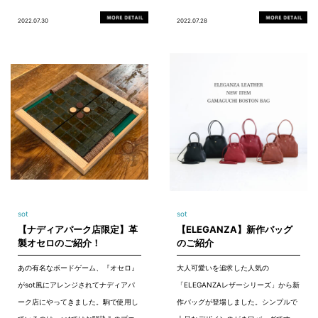
2022.07.30
2022.07.28
sot
sot
【ナディアパーク店限定】革
【ELEGANZA】新作バッグ
製オセロのご紹介！
のご紹介
あの有名なボードゲーム、『オセロ』
大人可愛いを追求した人気の
がsot風にアレンジされてナディアパ
「ELEGANZAレザーシリーズ」から新
ーク店にやってきました。駒で使用し
作バッグが登場しました。シンプルで