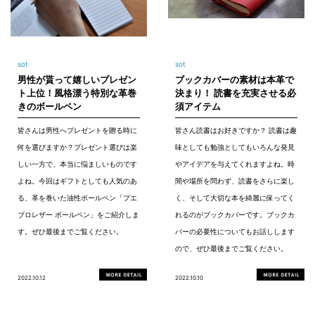
sot
sot
男性が貰って嬉しいプレゼン
ブックカバーの素材は本革で
ト上位！風格漂う特別な革巻
決まり！ 読書を充実させる必
きのボールペン
須アイテム
皆さんは男性へプレゼントを贈る時に
皆さん読書はお好きですか？ 読書は趣
何を選びますか？プレゼント選びは楽
味としても勉強としてもいろんな発見
しい一方で、本当に悩ましいものです
やアイデアを与えてくれますよね。時
よね。今回はギフトとしても人気のあ
間や場所を問わず、読書をさらに楽し
る、革を巻いた油性ボールペン「プエ
く、そして大切な本を綺麗に保ってく
ブロレザー ボールペン」をご紹介しま
れるのがブックカバーです。ブックカ
す。ぜひ最後までご覧ください。
バーの必要性についてもお話しします
ので、ぜひ最後までご覧ください。
2022.10.12
2022.10.10