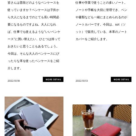
皆さんは普段どのようなペンケースを
仕事や学業で使うことの多いノート。
使っていますか？ペンケースは子供か
ノートや手帳を大切に管理でき、ペン
ら大人になるまでのとても長い時間必
や書類なども一緒にまとめられるのが
要になるものですよね。大人になれ
ノートカバーです。今回は、sot（ソ
ば、仕事でも使えるような“いいペンケ
ット）で販売している、本革のノート
ース”に買い替えたい、ひとつは持って
カバーをご紹介します。
おきたいと思うこともあるでしょう。
今回は、そんな大人のペンケースにぴ
ったりな革を使ったペンケースをご紹
介します。
2022.10.18
2022.10.13