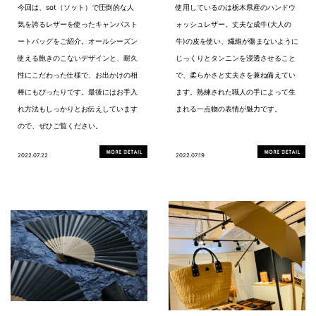
今回は、sot（ソット）で圧倒的な人
使用しているのは栃木県産のハンドウ
気を誇るレザーを使ったキャンバスト
ォッシュレザー。丈夫な成牛(大人の
ートバッグをご紹介。オールシーズン
牛)の皮を使い、繊維が傷まないように
使える飽きのこないデザインと、耐久
じっくりとタンニンを浸透させること
性にこだわった仕様で、お出かけの相
で、柔らかさと丈夫さを兼ね備えてい
棒にもぴったりです。最後にはお手入
ます。熟練された職人の手によって生
れ方法もしっかりとお伝えしています
まれる一点物の表情が魅力です。
ので、ぜひご覧ください。
2022.07.22
2022.07.19