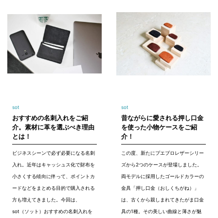
sot
sot
おすすめの名刺入れをご紹
昔ながらに愛される押し口金
介。素材に革を選ぶべき理由
を使った小物ケースをご紹
とは！
介！
ビジネスシーンで必ず必要になる名刺
この度、新たにプエブロレザーシリー
入れ。近年はキャッシュス化で財布を
ズから2つのケースが登場しました。
小さくする傾向に伴って、ポイントカ
両モデルに採用したゴールドカラーの
ードなどをまとめる目的で購入される
金具「押し口金（おしくちがね）」
方も増えてきました。今回は、
は、古くから親しまれてきたがま口金
sot（ソット）おすすめの名刺入れを
具の1種。その美しい曲線と薄さが魅