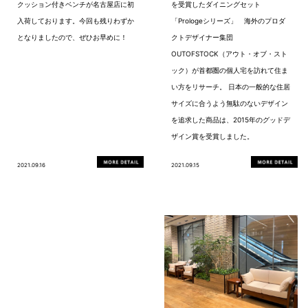
クッション付きベンチが名古屋店に初
を受賞したダイニングセット
入荷しております。今回も残りわずか
「Prologeシリーズ」 海外のプロダ
となりましたので、ぜひお早めに！
クトデザイナー集団
OUTOFSTOCK（アウト・オブ・スト
ック）が首都圏の個人宅を訪れて住ま
い方をリサーチ。 日本の一般的な住居
サイズに合うよう無駄のないデザイン
を追求した商品は、2015年のグッドデ
ザイン賞を受賞しました。
2021.09.16
2021.09.15