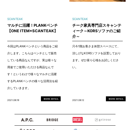
SCANTEAK
SCANTEAK
マルチに活躍！PLANKベンチ
チーク家具専門店スキャンテ
【ONE ITEM×SCANTEAK】
ィーク～KORSソファのご紹
介～
今回はPLANKベンチという商品をご紹
只今1階お客さま休憩スペースにて、
介します。こちらはベンチとして販売
涼しげなKORSソファを設置しており
している商品なんですが、実は様々な
ます。ぜひ座り心地をお試しくださ
用途でご使用いただける商品なんで
い。
す！というわけで様々なマルチに活躍
するPLANKベンチの様々な活用法を紹
介していきます。
2021.08.19
2021.08.12