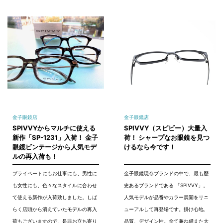
金子眼鏡店
金子眼鏡店
SPIVVYからマルチに使える
SPIVVY（スピビー）大量入
新作「SP-1231」入荷！ 金子
荷！ シャープなお眼鏡を見つ
眼鏡ビンテージから人気モデ
けるなら今です！
ルの再入荷も！
プライベートにもお仕事にも、男性に
金子眼鏡現存ブランドの中で、最も歴
も女性にも、色々なスタイルに合わせ
史あるブランドである 「SPIVVY」。
て使える新作が入荷致しました。しば
人気モデルが品番やカラー展開をリニ
らく店頭から消えていたモデルの再入
ューアルして再登場です。掛け心地、
荷もございますので、是非お立ち寄り
品質、デザイン性。全て兼ね備えた大