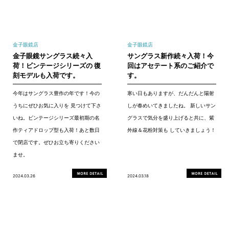
金子眼鏡店
金子眼鏡店
金子眼鏡サングラス続々入
サングラス新作続々入荷！今
荷！ビンテージシリーズの 復
回はアセテート系のご紹介で
刻モデルも入荷です。
す。
今年はサングラス豊作の年です！今の
寒い日もありますが、だんだんと陽射
うちにぜひお気に入りを 見つけて下さ
しが春めいてきましたね。 新しいサン
いね。ビンテージシリーズ最初期の名
グラスで気分を盛り上げると共に、紫
作ティアドロップ型も入荷！あと数日
外線＆花粉対策も していきましょう！
で閉店です。ぜひお立ち寄りください
ませ。
2024.03.26
2024.03.18