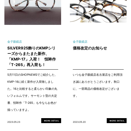
金子眼鏡店
金子眼鏡店
SILVER925飾りのKMPシリ
価格改定のお知らせ
ーズからまたまた新作、
「KMP-17」入荷！ 恒眸作
「T-265」再入荷も！
5月11日のSHOPNEWSでご紹介した、
いつも金子眼鏡店名古屋店をご利用頂
KMP-16に続く新作が入荷致しまし
き誠にありがとうございます。秋口
た。16と比較すると柔らかい印象の丸
に、一部商品の価格改定がございま
いフォルムです。サーモント型の大定
す。
番、恒眸作「T-265」も今ならお色が
揃っていますよ。
2023.05.23
2023.05.20