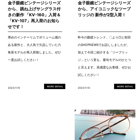
金子眼鏡ビンテージシリーズ
金子眼鏡ビンテージシリーズ
から、跳ね上げサングラス付
から、アイコニックなツーブ
きの新作 「KV-160」入荷＆
リッジの 新作が2型入荷！
「KV-107」再入荷のお知ら
せです！
厚めのインナーリムでボリューム感の
昨今の眼鏡トレンド、〇より▢と前回
ある新作と、大人気で欠品していた六
のSHOPNEWSでお話ししましたが、
角形モデルが再入荷致しました。ぜひ
加えて今回ご紹介する「ツーブリッ
一度お試しください！
ジ」という形も、最旬モデルのひとつ
と言えます。高感度なお客様、ぜひお
試しください！
2023.11.15
2023.11.10