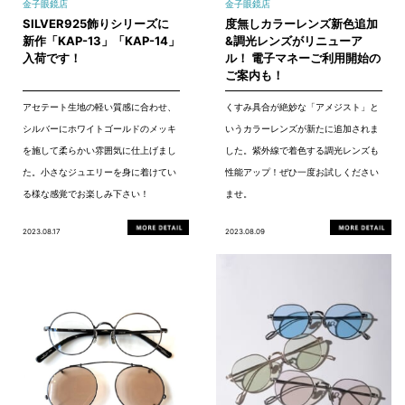
金子眼鏡店
金子眼鏡店
SILVER925飾りシリーズに
度無しカラーレンズ新色追加
新作「KAP-13」「KAP-14」
&調光レンズがリニューア
入荷です！
ル！ 電子マネーご利用開始の
ご案内も！
アセテート生地の軽い質感に合わせ、
くすみ具合が絶妙な「アメジスト」と
シルバーにホワイトゴールドのメッキ
いうカラーレンズが新たに追加されま
を施して柔らかい雰囲気に仕上げまし
した。紫外線で着色する調光レンズも
た。小さなジュエリーを身に着けてい
性能アップ！ぜひ一度お試しください
る様な感覚でお楽しみ下さい！
ませ。
2023.08.17
2023.08.09