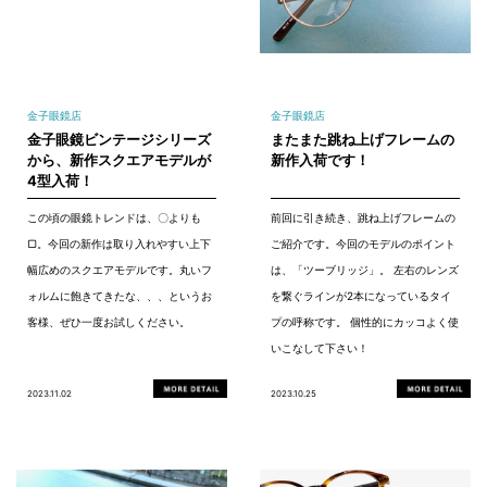
金子眼鏡店
金子眼鏡店
金子眼鏡ビンテージシリーズ
またまた跳ね上げフレームの
から、新作スクエアモデルが
新作入荷です！
4型入荷！
この頃の眼鏡トレンドは、〇よりも
前回に引き続き、跳ね上げフレームの
▢。今回の新作は取り入れやすい上下
ご紹介です。今回のモデルのポイント
幅広めのスクエアモデルです。丸いフ
は、「ツーブリッジ」。 左右のレンズ
ォルムに飽きてきたな、、、というお
を繋ぐラインが2本になっているタイ
客様、ぜひ一度お試しください。
プの呼称です。 個性的にカッコよく使
いこなして下さい！
2023.11.02
2023.10.25