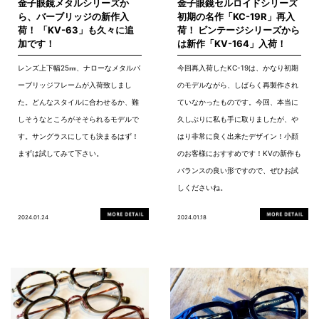
金子眼鏡メタルシリーズか
金子眼鏡セルロイドシリーズ
ら、バーブリッジの新作入
初期の名作「KC-19R」再入
荷！ 「KV-63」も久々に追
荷！ ビンテージシリーズから
加です！
は新作「KV-164」入荷！
レンズ上下幅25㎜、ナローなメタルバ
今回再入荷したKC-19は、かなり初期
ーブリッジフレームが入荷致しまし
のモデルながら、しばらく再製作され
た。どんなスタイルに合わせるか、難
ていなかったものです。今回、本当に
しそうなところがそそられるモデルで
久しぶりに私も手に取りましたが、や
す。サングラスにしても決まるはず！
はり非常に良く出来たデザイン！小顔
まずは試してみて下さい。
のお客様におすすめです！KVの新作も
バランスの良い形ですので、ぜひお試
しくださいね。
2024.01.24
2024.01.18