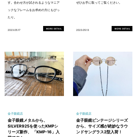
す。合わせ方が試されるようなマニア
ぜひお手に取ってご覧ください。
ックなフレームをお求めの方にもぴっ
たり。
2023.05.17
2023.05.13
金子眼鏡店
金子眼鏡店
金子眼鏡メタルから、
金子眼鏡ビンテージシリーズ
SILVER925を使ったKMPシ
から、サイズ感が絶妙なラウ
リーズ新作、 「KMP-16」入
ンドサングラス2型入荷！