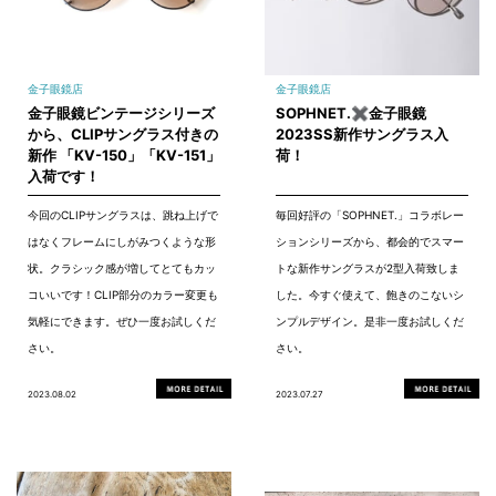
金子眼鏡店
金子眼鏡店
金子眼鏡ビンテージシリーズ
SOPHNET.✖金子眼鏡
から、CLIPサングラス付きの
2023SS新作サングラス入
新作 「KV-150」「KV-151」
荷！
入荷です！
今回のCLIPサングラスは、跳ね上げで
毎回好評の「SOPHNET.」コラボレー
はなくフレームにしがみつくような形
ションシリーズから、都会的でスマー
状。クラシック感が増してとてもカッ
トな新作サングラスが2型入荷致しま
コいいです！CLIP部分のカラー変更も
した。今すぐ使えて、飽きのこないシ
気軽にできます。ぜひ一度お試しくだ
ンプルデザイン。是非一度お試しくだ
さい。
さい。
2023.08.02
2023.07.27