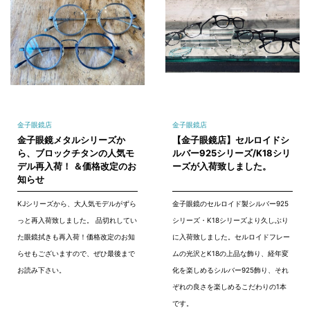
金子眼鏡店
金子眼鏡店
金子眼鏡メタルシリーズか
【金子眼鏡店】セルロイドシ
ら、ブロックチタンの人気モ
ルバー925シリーズ/K18シリ
デル再入荷！ ＆価格改定のお
ーズが入荷致しました。
知らせ
KJシリーズから、大人気モデルがずら
金子眼鏡のセルロイド製シルバー925
っと再入荷致しました。 品切れしてい
シリーズ・K18シリーズより久しぶり
た眼鏡拭きも再入荷！価格改定のお知
に入荷致しました。セルロイドフレー
らせもございますので、ぜひ最後まで
ムの光沢とK18の上品な飾り、経年変
お読み下さい。
化を楽しめるシルバー925飾り、それ
ぞれの良さを楽しめるこだわりの1本
です。