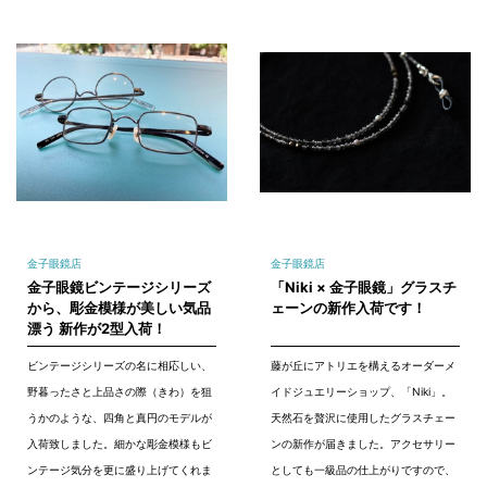
金子眼鏡店
金子眼鏡店
金子眼鏡ビンテージシリーズ
「Niki × 金子眼鏡」グラスチ
から、彫金模様が美しい気品
ェーンの新作入荷です！
漂う 新作が2型入荷！
ビンテージシリーズの名に相応しい、
藤が丘にアトリエを構えるオーダーメ
野暮ったさと上品さの際（きわ）を狙
イドジュエリーショップ、「Niki」。
うかのような、四角と真円のモデルが
天然石を贅沢に使用したグラスチェー
入荷致しました。細かな彫金模様もビ
ンの新作が届きました。アクセサリー
ンテージ気分を更に盛り上げてくれま
としても一級品の仕上がりですので、