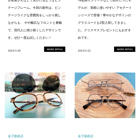
古着屋さんなどで見かけるようなビン
18金飾りシリーズなどで好評だったモ
テージフレーム。今回の新作は、ビン
デルが、気軽に使いやすい アセテート
テージライクな雰囲気をしっかり残し
シリーズで登場！華やかなデザインの
ながらも、 やや幅広なフロントと鼻幅
グラスコードも2型入荷してきまし
で、現代人に掛け易くしたデザインで
た。クリスマスプレゼントにもおすす
す。ぜひ一度お試しください！
めです。
2023.11.30
2023.11.22
金子眼鏡店
金子眼鏡店