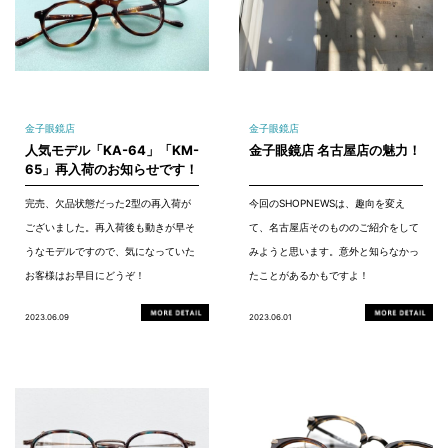
金子眼鏡店
金子眼鏡店
人気モデル「KA-64」「KM-
金子眼鏡店 名古屋店の魅力！
65」再入荷のお知らせです！
完売、欠品状態だった2型の再入荷が
今回のSHOPNEWSは、趣向を変え
ございました。再入荷後も動きが早そ
て、名古屋店そのもののご紹介をして
うなモデルですので、気になっていた
みようと思います。意外と知らなかっ
お客様はお早目にどうぞ！
たことがあるかもですよ！
2023.06.09
2023.06.01