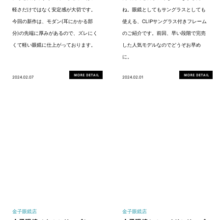
軽さだけではなく安定感が大切です。
ね。眼鏡としてもサングラスとしても
今回の新作は、モダン(耳にかかる部
使える、CLIPサングラス付きフレーム
分)の先端に厚みがあるので、ズレにく
のご紹介です。前回、早い段階で完売
くて軽い眼鏡に仕上がっております。
した人気モデルなのでどうぞお早め
に。
2024.02.07
2024.02.01
金子眼鏡店
金子眼鏡店