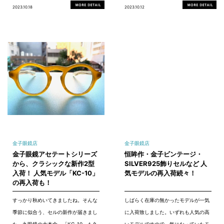
2023.10.18
2023.10.12
金子眼鏡店
金子眼鏡店
金子眼鏡アセテートシリーズ
恒眸作・金子ビンテージ・
から、クラシックな新作2型
SILVER925飾りセルなど 人
入荷！ 人気モデル「KC-10」
気モデルの再入荷続々！
の再入荷も！
すっかり秋めいてきましたね。そんな
しばらく在庫の無かったモデルが一気
季節に似合う、セルの新作が届きまし
に入荷致しました。いずれも人気の高
た。丸眼鏡の大本命、「KC-10」も久
いモデルですので、気になっていたモ