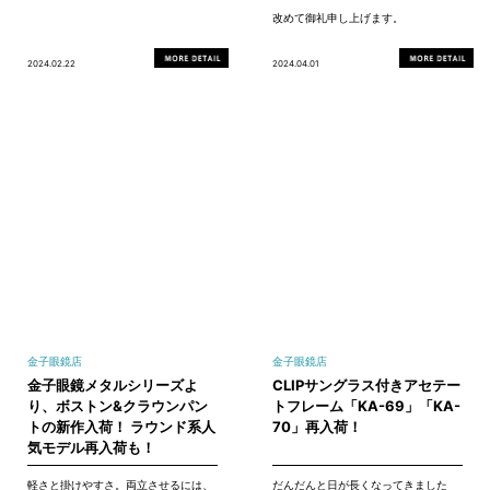
改めて御礼申し上げます。
2024.02.22
2024.04.01
金子眼鏡店
金子眼鏡店
金子眼鏡メタルシリーズよ
CLIPサングラス付きアセテー
り、ボストン&クラウンパン
トフレーム「KA-69」「KA-
トの新作入荷！ ラウンド系人
70」再入荷！
気モデル再入荷も！
軽さと掛けやすさ。両立させるには、
だんだんと日が長くなってきました