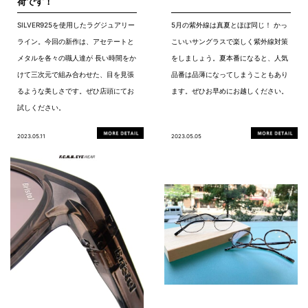
荷です！
SILVER925を使用したラグジュアリー
5月の紫外線は真夏とほぼ同じ！ かっ
ライン。今回の新作は、アセテートと
こいいサングラスで楽しく紫外線対策
メタルを各々の職人達が 長い時間をか
をしましょう。夏本番になると、人気
けて三次元で組み合わせた、目を見張
品番は品薄になってしまうこともあり
るような美しさです。ぜひ店頭にてお
ます。ぜひお早めにお越しください。
試しください。
2023.05.11
2023.05.05