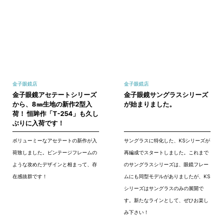
金子眼鏡店
金子眼鏡店
金子眼鏡アセテートシリーズ
金子眼鏡サングラスシリーズ
から、8㎜生地の新作2型入
が始まりました。
荷！ 恒眸作「T-254」も久し
ぶりに入荷です！
ボリューミーなアセテートの新作が入
サングラスに特化した、KSシリーズが
荷致しました。ビンテージフレームの
再編成でスタートしました。これまで
ような攻めたデザインと相まって、存
のサングラスシリーズは、眼鏡フレー
在感抜群です！
ムにも同型モデルがありましたが、KS
シリーズはサングラスのみの展開で
す。新たなラインとして、ぜひお楽し
み下さい！