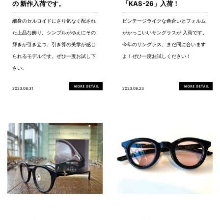
の 新作入荷です。
「KAS-26」入荷！
細身のセルロイドにさり気なく配され
ビンテージライクな色合いとフォルム
た上品な飾り。シンプルがゆえにその
がかっこいいサングラスが 入荷です。
輝きが引き立つ、引き算の美学が感じ
今年のサングラス、まだ間に合います
られるモデルです。ぜひ一度お試し下
よ！ぜひ一度お試しください！
さい。
2023.08.31
2023.08.23