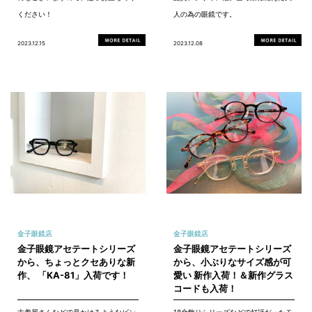
ください！
人の為の眼鏡です。
2023.12.15
2023.12.08
金子眼鏡店
金子眼鏡店
金子眼鏡アセテートシリーズ
金子眼鏡アセテートシリーズ
から、ちょっとクセありな新
から、小ぶりなサイズ感が可
作、 「KA-81」入荷です！
愛い 新作入荷！＆新作グラス
コードも入荷！