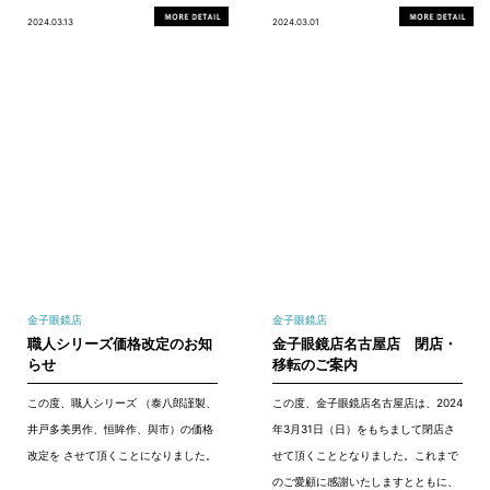
2024.03.13
2024.03.01
金子眼鏡店
金子眼鏡店
職人シリーズ価格改定のお知
金子眼鏡店名古屋店 閉店・
らせ
移転のご案内
この度、職人シリーズ （泰八郎謹製、
この度、金子眼鏡店名古屋店は、2024
井戸多美男作、恒眸作、與市）の価格
年3月31日（日）をもちまして閉店さ
改定を させて頂くことになりました。
せて頂くこととなりました。これまで
のご愛顧に感謝いたしますとともに、