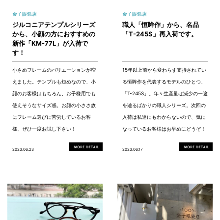
金子眼鏡店
金子眼鏡店
ジルコニアテンプルシリーズ
職人「恒眸作」から、名品
から、小顔の方におすすめの
「T-245S」再入荷です。
新作「KM-77L」が入荷で
す！
小さめフレームのバリエーションが増
15年以上前から変わらず支持されてい
えました。テンプルも短めなので、小
る恒眸作を代表するモデルのひとつ、
顔のお客様はもちろん、お子様用でも
「T-245S」。年々生産量は減少の一途
使えそうなサイズ感。お顔の小ささ故
を辿るばかりの職人シリーズ。次回の
にフレーム選びに苦労しているお客
入荷は私達にもわからないので、気に
様、ぜひ一度お試し下さい！
なっているお客様はお早めにどうぞ！
2023.06.23
2023.06.17