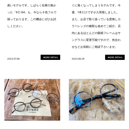
易いモデルです。しばらく在庫の無か
ぐに無くなってしまうモデルです。今
った「KC-64」も、今なら６色フルで
週、1本だけですが入荷致しました。
揃っております。この機会にぜひお試
また、お店で取り扱っている度無しカ
しください。
ラーレンズの種類も改めてご紹介。店
内にあるほとんどの眼鏡フレームはサ
ングラスに変更可能ですので、色合わ
せなどお気軽にご相談下さいませ。
2023.07.08
2023.06.29