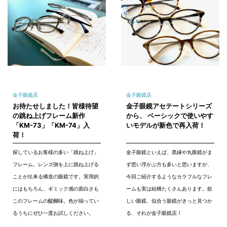
金子眼鏡店
金子眼鏡店
お待たせしました！皆様待望
金子眼鏡アセテートシリーズ
の跳ね上げフレーム新作
から、 ベーシックで使いやす
「KM-73」「KM-74」入
いモデルが新色で再入荷！
荷！
探しているお客様の多い「跳ね上げ」
金子眼鏡といえば、黒縁や丸眼鏡がま
フレーム。レンズ側を上に跳ね上げる
ず思い浮かぶ方も多いと思いますが、
ことが出来る構造の眼鏡です。実用的
今回ご紹介するようなカラフルなフレ
にはもちろん、ギミック感の面白さも
ームも実は結構たくさんあります。欲
このフレームの醍醐味。色が揃ってい
しい眼鏡、似合う眼鏡がきっと見つか
るうちにぜひ一度お試しください。
る、それが金子眼鏡店！