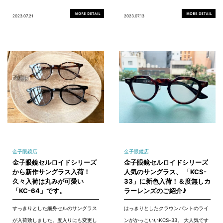
2023.07.21
2023.07.13
金子眼鏡店
金子眼鏡店
金子眼鏡セルロイドシリーズ
金子眼鏡セルロイドシリーズ
から新作サングラス入荷！
人気のサングラス、 「KCS-
久々入荷は丸みが可愛い
33」に新色入荷！＆度無しカ
「KC-64」です。
ラーレンズのご紹介♪
すっきりとした細身セルのサングラス
はっきりとしたクラウンパントのライ
が入荷致しました。度入りにも変更し
ンがかっこいいKCS-33。 大人気です