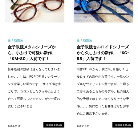
金子眼鏡店
金子眼鏡店
金子眼鏡メタルシリーズか
金子眼鏡セルロイドシリーズ
ら、小ぶりで可愛い新作、
から久しぶりの新作、 「KC-
「KM-80」入荷です！
98」入荷です！
新年最初の投稿（遅くなってしまいま
前作KC-97から、実に8カ月振り！セ
した。。）は、POPで明るいカラーリ
ルロイドの新作が入荷です。一見シン
ングが楽しい新作です。 サイズ感は小
プルなウェリントン型ですが、一癖も
ぶりで、コロンとしたフォルムとよく
二癖もあるこちらのモデル、私の個人
合って可愛らしいモデル。ぜひ一度お
的な予想ではすぐに無くなりそうな予
試しくださいませ。
感。。。気になったお客様はぜひお早
めにご来店下さいませ。
2024.01.12
2023.12.22