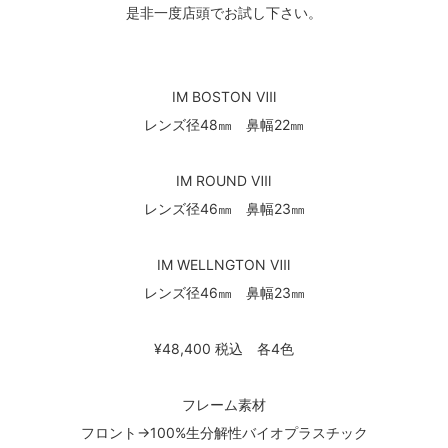
是非一度店頭でお試し下さい。
IM BOSTON Ⅷ
レンズ径48㎜ 鼻幅22㎜
IM ROUND Ⅷ
レンズ径46㎜ 鼻幅23㎜
IM WELLNGTON Ⅷ
レンズ径46㎜ 鼻幅23㎜
¥48,400 税込 各4色
フレーム素材
フロント→100%生分解性バイオプラスチック