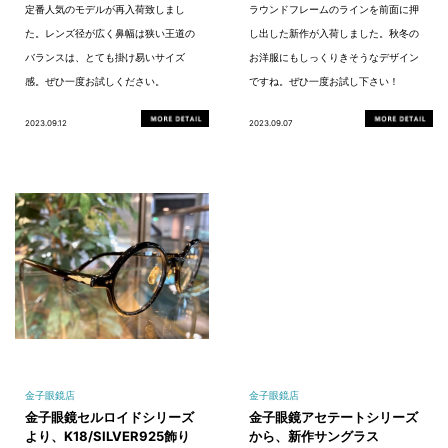
定番人気のモデルが再入荷致しまし
ラウンドフレームのラインを前面に押
た。レンズ径が広く鼻幅は狭い王道の
し出した新作が入荷しました。秋冬の
バランスは、とても掛け易いサイズ
お洋服にもしっくりきそうなデザイン
感。ぜひ一度お試しください。
ですね。ぜひ一度お試し下さい！
2023.09.12
2023.09.07
金子眼鏡店
金子眼鏡店
金子眼鏡セルロイドシリーズ
金子眼鏡アセテートシリーズ
より、K18/SILVER925飾り
から、新作サングラス