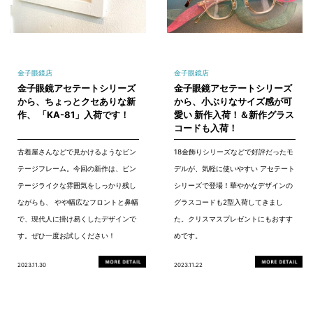
金子眼鏡店
金子眼鏡店
金子眼鏡アセテートシリーズ
金子眼鏡アセテートシリーズ
から、ちょっとクセありな新
から、小ぶりなサイズ感が可
作、 「KA-81」入荷です！
愛い 新作入荷！＆新作グラス
コードも入荷！
古着屋さんなどで見かけるようなビン
18金飾りシリーズなどで好評だったモ
テージフレーム。今回の新作は、ビン
デルが、気軽に使いやすい アセテート
テージライクな雰囲気をしっかり残し
シリーズで登場！華やかなデザインの
ながらも、 やや幅広なフロントと鼻幅
グラスコードも2型入荷してきまし
で、現代人に掛け易くしたデザインで
た。クリスマスプレゼントにもおすす
す。ぜひ一度お試しください！
めです。
2023.11.30
2023.11.22