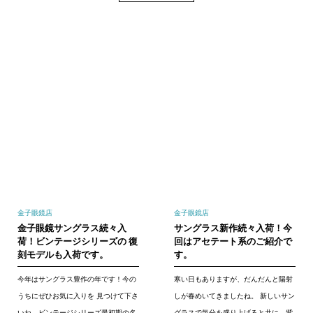
金子眼鏡店
金子眼鏡店
金子眼鏡サングラス続々入
サングラス新作続々入荷！今
荷！ビンテージシリーズの 復
回はアセテート系のご紹介で
刻モデルも入荷です。
す。
今年はサングラス豊作の年です！今の
寒い日もありますが、だんだんと陽射
うちにぜひお気に入りを 見つけて下さ
しが春めいてきましたね。 新しいサン
いね。ビンテージシリーズ最初期の名
グラスで気分を盛り上げると共に、紫