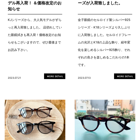
デル再入荷！ ＆価格改定のお
ーズが入荷致しました。
知らせ
KJシリーズから、大人気モデルがずら
金子眼鏡のセルロイド製シルバー925
っと再入荷致しました。 品切れしてい
シリーズ・K18シリーズより久しぶり
た眼鏡拭きも再入荷！価格改定のお知
に入荷致しました。セルロイドフレー
らせもございますので、ぜひ最後まで
ムの光沢とK18の上品な飾り、経年変
お読み下さい。
化を楽しめるシルバー925飾り、それ
ぞれの良さを楽しめるこだわりの1本
です。
2023.07.21
2023.07.13