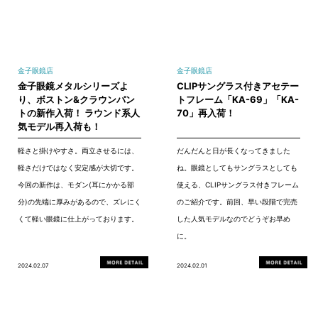
金子眼鏡店
金子眼鏡店
金子眼鏡メタルシリーズよ
CLIPサングラス付きアセテー
り、ボストン&クラウンパン
トフレーム「KA-69」「KA-
トの新作入荷！ ラウンド系人
70」再入荷！
気モデル再入荷も！
軽さと掛けやすさ。両立させるには、
だんだんと日が長くなってきました
軽さだけではなく安定感が大切です。
ね。眼鏡としてもサングラスとしても
今回の新作は、モダン(耳にかかる部
使える、CLIPサングラス付きフレーム
分)の先端に厚みがあるので、ズレにく
のご紹介です。前回、早い段階で完売
くて軽い眼鏡に仕上がっております。
した人気モデルなのでどうぞお早め
に。
2024.02.07
2024.02.01