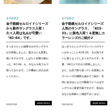
金子眼鏡店
金子眼鏡店
金子眼鏡セルロイドシリーズ
金子眼鏡セルロイドシリーズ
から新作サングラス入荷！
人気のサングラス、 「KCS-
久々入荷は丸みが可愛い
33」に新色入荷！＆度無しカ
「KC-64」です。
ラーレンズのご紹介♪
すっきりとした細身セルのサングラス
はっきりとしたクラウンパントのライ
が入荷致しました。度入りにも変更し
ンがかっこいいKCS-33。 大人気です
易いモデルです。しばらく在庫の無か
ぐに無くなってしまうモデルです。今
った「KC-64」も、今なら６色フルで
週、1本だけですが入荷致しました。
揃っております。この機会にぜひお試
また、お店で取り扱っている度無しカ
しください。
ラーレンズの種類も改めてご紹介。店
内にあるほとんどの眼鏡フレームはサ
ングラスに変更可能ですので、色合わ
せなどお気軽にご相談下さいませ。
2023.07.08
2023.06.29