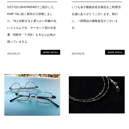
5月11日のSHOPNEWSでご紹介した、
いつも金子眼鏡店名古屋店をご利用頂
KMP-16に続く新作が入荷致しまし
き誠にありがとうございます。秋口
た。16と比較すると柔らかい印象の丸
に、一部商品の価格改定がございま
いフォルムです。サーモント型の大定
す。
番、恒眸作「T-265」も今ならお色が
揃っていますよ。
2023.05.23
2023.05.20