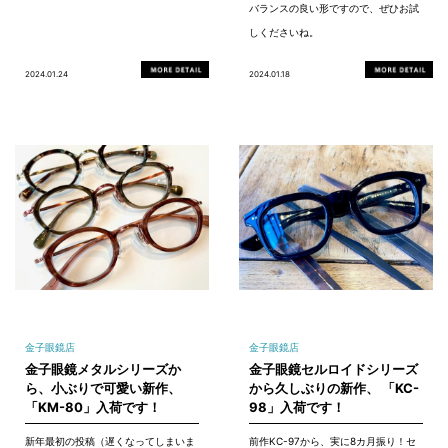
バランスの良い形ですので、ぜひお試
しくださいね。
2024.01.24
2024.01.18
金子眼鏡店
金子眼鏡店
金子眼鏡メタルシリーズか
金子眼鏡セルロイドシリーズ
ら、小ぶりで可愛い新作、
から久しぶりの新作、 「KC-
「KM-80」入荷です！
98」入荷です！
新年最初の投稿（遅くなってしまいま
前作KC-97から、実に8カ月振り！セ