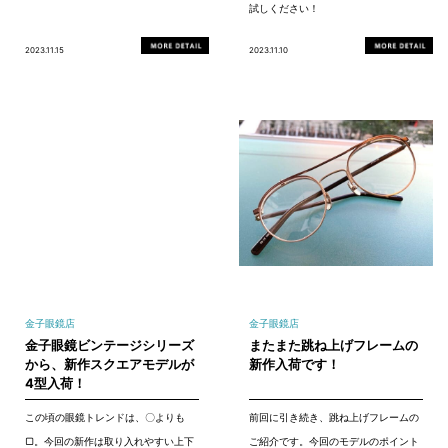
試しください！
2023.11.15
2023.11.10
金子眼鏡店
金子眼鏡店
金子眼鏡ビンテージシリーズ
またまた跳ね上げフレームの
から、新作スクエアモデルが
新作入荷です！
4型入荷！
この頃の眼鏡トレンドは、〇よりも
前回に引き続き、跳ね上げフレームの
▢。今回の新作は取り入れやすい上下
ご紹介です。今回のモデルのポイント