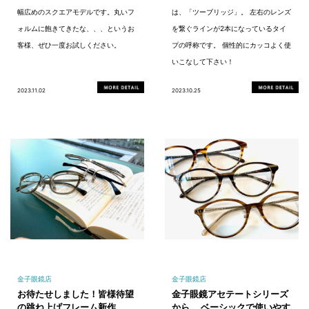
幅広めのスクエアモデルです。丸いフ
は、「ツーブリッジ」。 左右のレンズ
ォルムに飽きてきたな、、、というお
を繋ぐラインが2本になっているタイ
客様、ぜひ一度お試しください。
プの呼称です。 個性的にカッコよく使
いこなして下さい！
2023.11.02
2023.10.25
金子眼鏡店
金子眼鏡店
お待たせしました！皆様待望
金子眼鏡アセテートシリーズ
の跳ね上げフレーム新作
から、 ベーシックで使いやす