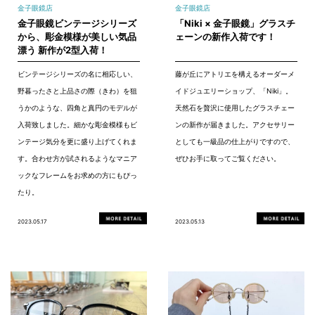
金子眼鏡店
金子眼鏡店
金子眼鏡ビンテージシリーズ
「Niki × 金子眼鏡」グラスチ
から、彫金模様が美しい気品
ェーンの新作入荷です！
漂う 新作が2型入荷！
ビンテージシリーズの名に相応しい、
藤が丘にアトリエを構えるオーダーメ
野暮ったさと上品さの際（きわ）を狙
イドジュエリーショップ、「Niki」。
うかのような、四角と真円のモデルが
天然石を贅沢に使用したグラスチェー
入荷致しました。細かな彫金模様もビ
ンの新作が届きました。アクセサリー
ンテージ気分を更に盛り上げてくれま
としても一級品の仕上がりですので、
す。合わせ方が試されるようなマニア
ぜひお手に取ってご覧ください。
ックなフレームをお求めの方にもぴっ
たり。
2023.05.17
2023.05.13