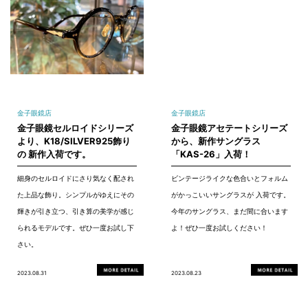
金子眼鏡店
金子眼鏡店
金子眼鏡セルロイドシリーズ
金子眼鏡アセテートシリーズ
より、K18/SILVER925飾り
から、新作サングラス
の 新作入荷です。
「KAS-26」入荷！
細身のセルロイドにさり気なく配され
ビンテージライクな色合いとフォルム
た上品な飾り。シンプルがゆえにその
がかっこいいサングラスが 入荷です。
輝きが引き立つ、引き算の美学が感じ
今年のサングラス、まだ間に合います
られるモデルです。ぜひ一度お試し下
よ！ぜひ一度お試しください！
さい。
2023.08.31
2023.08.23