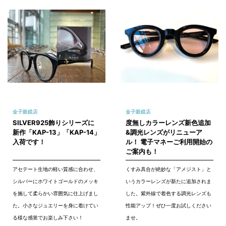
金子眼鏡店
金子眼鏡店
SILVER925飾りシリーズに
度無しカラーレンズ新色追加
新作「KAP-13」「KAP-14」
&調光レンズがリニューア
入荷です！
ル！ 電子マネーご利用開始の
ご案内も！
アセテート生地の軽い質感に合わせ、
くすみ具合が絶妙な「アメジスト」と
シルバーにホワイトゴールドのメッキ
いうカラーレンズが新たに追加されま
を施して柔らかい雰囲気に仕上げまし
した。紫外線で着色する調光レンズも
た。小さなジュエリーを身に着けてい
性能アップ！ぜひ一度お試しください
る様な感覚でお楽しみ下さい！
ませ。