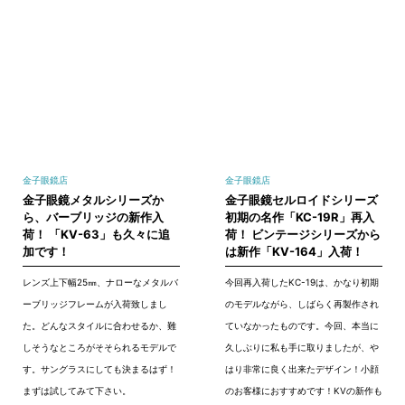
金子眼鏡店
金子眼鏡店
金子眼鏡メタルシリーズか
金子眼鏡セルロイドシリーズ
ら、バーブリッジの新作入
初期の名作「KC-19R」再入
荷！ 「KV-63」も久々に追
荷！ ビンテージシリーズから
加です！
は新作「KV-164」入荷！
レンズ上下幅25㎜、ナローなメタルバ
今回再入荷したKC-19は、かなり初期
ーブリッジフレームが入荷致しまし
のモデルながら、しばらく再製作され
た。どんなスタイルに合わせるか、難
ていなかったものです。今回、本当に
しそうなところがそそられるモデルで
久しぶりに私も手に取りましたが、や
す。サングラスにしても決まるはず！
はり非常に良く出来たデザイン！小顔
まずは試してみて下さい。
のお客様におすすめです！KVの新作も