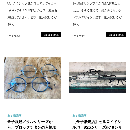
状。クラシック感が増してとてもカッ
トな新作サングラスが2型入荷致しま
コいいです！CLIP部分のカラー変更も
した。今すぐ使えて、飽きのこないシ
気軽にできます。ぜひ一度お試しくだ
ンプルデザイン。是非一度お試しくだ
さい。
さい。
2023.08.02
2023.07.27
金子眼鏡店
金子眼鏡店
金子眼鏡メタルシリーズか
【金子眼鏡店】セルロイドシ
ら、ブロックチタンの人気モ
ルバー925シリーズ/K18シリ