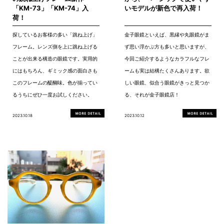
「KM-73」「KM-74」入
いモデルが新色で再入荷！
荷！
探しているお客様の多い「跳ね上げ」
金子眼鏡といえば、黒縁や丸眼鏡がま
フレーム。レンズ側を上に跳ね上げる
ず思い浮かぶ方も多いと思いますが、
ことが出来る構造の眼鏡です。実用的
今回ご紹介するようなカラフルなフレ
にはもちろん、ギミック感の面白さも
ームも実は結構たくさんあります。欲
このフレームの醍醐味。色が揃ってい
しい眼鏡、似合う眼鏡がきっと見つか
るうちにぜひ一度お試しください。
る、それが金子眼鏡店！
2023.10.18
2023.10.12