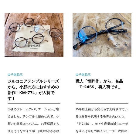
金子眼鏡店
金子眼鏡店
ジルコニアテンプルシリーズ
職人「恒眸作」から、名品
から、小顔の方におすすめの
「T-245S」再入荷です。
新作「KM-77L」が入荷で
す！
小さめフレームのバリエーションが増
15年以上前から変わらず支持されてい
えました。テンプルも短めなので、小
る恒眸作を代表するモデルのひとつ、
顔のお客様はもちろん、お子様用でも
「T-245S」。年々生産量は減少の一途
使えそうなサイズ感。お顔の小ささ故
を辿るばかりの職人シリーズ。次回の