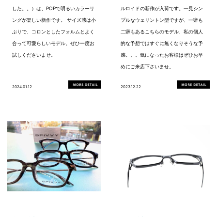
した。。）は、POPで明るいカラーリ
ルロイドの新作が入荷です。一見シン
ングが楽しい新作です。 サイズ感は小
プルなウェリントン型ですが、一癖も
ぶりで、コロンとしたフォルムとよく
二癖もあるこちらのモデル、私の個人
合って可愛らしいモデル。ぜひ一度お
的な予想ではすぐに無くなりそうな予
試しくださいませ。
感。。。気になったお客様はぜひお早
めにご来店下さいませ。
2024.01.12
2023.12.22