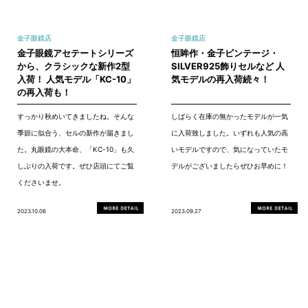
金子眼鏡店
金子眼鏡店
金子眼鏡アセテートシリーズ
恒眸作・金子ビンテージ・
から、クラシックな新作2型
SILVER925飾りセルなど 人
入荷！ 人気モデル「KC-10」
気モデルの再入荷続々！
の再入荷も！
すっかり秋めいてきましたね。そんな
しばらく在庫の無かったモデルが一気
季節に似合う、セルの新作が届きまし
に入荷致しました。いずれも人気の高
た。丸眼鏡の大本命、「KC-10」も久
いモデルですので、気になっていたモ
しぶりの入荷です。ぜひ店頭にてご覧
デルがございましたらぜひお早めに！
くださいませ。
2023.10.06
2023.09.27