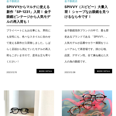
金子眼鏡店
金子眼鏡店
SPIVVYからマルチに使える
SPIVVY（スピビー）大量入
新作「SP-1231」入荷！ 金子
荷！ シャープなお眼鏡を見つ
眼鏡ビンテージから人気モデ
けるなら今です！
ルの再入荷も！
プライベートにもお仕事にも、男性に
金子眼鏡現存ブランドの中で、最も歴
も女性にも、色々なスタイルに合わせ
史あるブランドである 「SPIVVY」。
て使える新作が入荷致しました。しば
人気モデルが品番やカラー展開をリニ
らく店頭から消えていたモデルの再入
ューアルして再登場です。掛け心地、
荷もございますので、是非お立ち寄り
品質、デザイン性。全て兼ね備えた大
ください！
人の為の眼鏡です。
2023.12.15
2023.12.08