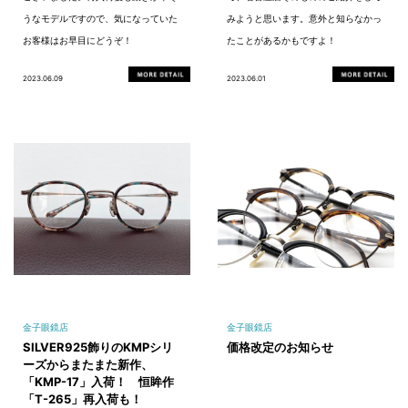
うなモデルですので、気になっていた
みようと思います。意外と知らなかっ
お客様はお早目にどうぞ！
たことがあるかもですよ！
2023.06.09
2023.06.01
金子眼鏡店
金子眼鏡店
SILVER925飾りのKMPシリ
価格改定のお知らせ
ーズからまたまた新作、
「KMP-17」入荷！ 恒眸作
「T-265」再入荷も！