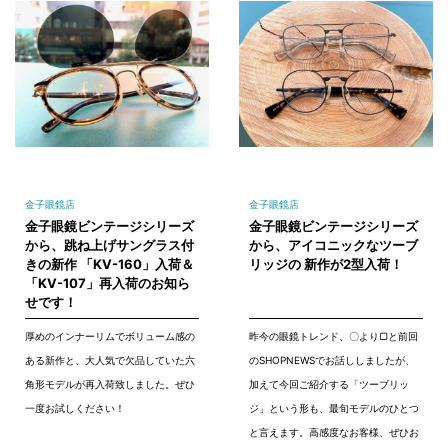
金子眼鏡店
金子眼鏡店
金子眼鏡ビンテージシリーズ
金子眼鏡ビンテージシリーズ
から、跳ね上げサングラス付
から、アイコニックなツーブ
きの新作 「KV-160」入荷＆
リッジの 新作が2型入荷！
「KV-107」再入荷のお知ら
せです！
厚めのインナーリムでボリューム感の
昨今の眼鏡トレンド、〇より▢と前回
ある新作と、大人気で欠品していた六
のSHOPNEWSでお話ししましたが、
角形モデルが再入荷致しました。ぜひ
加えて今回ご紹介する「ツーブリッ
一度お試しください！
ジ」という形も、最旬モデルのひとつ
と言えます。高感度なお客様、ぜひお