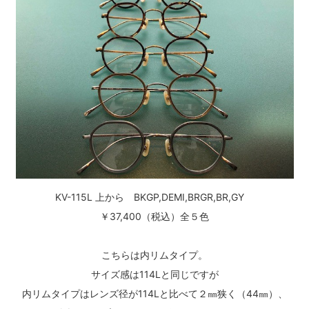
KV-115L 上から BKGP,DEMI,BRGR,BR,GY
￥37,400（税込）全５色
こちらは内リムタイプ。
サイズ感は114Lと同じですが
内リムタイプはレンズ径が114Lと比べて２㎜狭く（44㎜）、