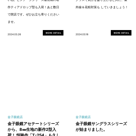
作ティアドロップ型も入荷！あと数日
外線＆花粉対策も していきましょう！
で閉店です。ぜひお立ち寄りください
ませ。
2024.03.26
2024.03.18
金子眼鏡店
金子眼鏡店
金子眼鏡アセテートシリーズ
金子眼鏡サングラスシリーズ
から、8㎜生地の新作2型入
が始まりました。
荷！ 恒眸作「T-254」も久し