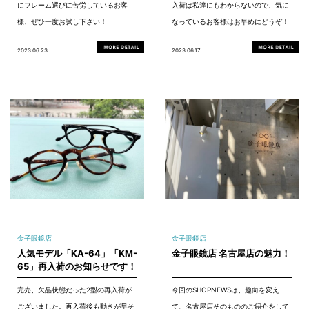
にフレーム選びに苦労しているお客
入荷は私達にもわからないので、気に
様、ぜひ一度お試し下さい！
なっているお客様はお早めにどうぞ！
2023.06.23
2023.06.17
金子眼鏡店
金子眼鏡店
人気モデル「KA-64」「KM-
金子眼鏡店 名古屋店の魅力！
65」再入荷のお知らせです！
完売、欠品状態だった2型の再入荷が
今回のSHOPNEWSは、趣向を変え
ございました。再入荷後も動きが早そ
て、名古屋店そのもののご紹介をして