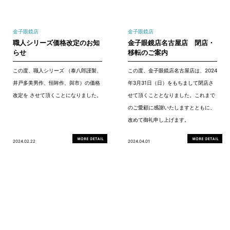
金子眼鏡店
金子眼鏡店
職人シリーズ価格改定のお知
金子眼鏡店名古屋店 閉店・
らせ
移転のご案内
この度、職人シリーズ （泰八郎謹製、
この度、金子眼鏡店名古屋店は、2024
井戸多美男作、恒眸作、與市）の価格
年3月31日（日）をもちまして閉店さ
改定を させて頂くことになりました。
せて頂くこととなりました。これまで
のご愛顧に感謝いたしますとともに、
改めて御礼申し上げます。
2024.02.22
2024.04.01