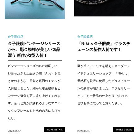
金子眼鏡店
金子眼鏡店
金子眼鏡ビンテージシリーズ
「Niki × 金子眼鏡」グラスチ
から、彫金模様が美しい気品
ェーンの新作入荷です！
漂う 新作が2型入荷！
ビンテージシリーズの名に相応しい、
藤が丘にアトリエを構えるオーダーメ
野暮ったさと上品さの際（きわ）を狙
イドジュエリーショップ、「Niki」。
うかのような、四角と真円のモデルが
天然石を贅沢に使用したグラスチェー
入荷致しました。細かな彫金模様もビ
ンの新作が届きました。アクセサリー
ンテージ気分を更に盛り上げてくれま
としても一級品の仕上がりですので、
す。合わせ方が試されるようなマニア
ぜひお手に取ってご覧ください。
ックなフレームをお求めの方にもぴっ
たり。
2023.05.17
2023.05.13