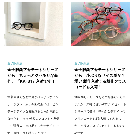
金子眼鏡店
金子眼鏡店
金子眼鏡アセテートシリーズ
金子眼鏡アセテートシリーズ
から、ちょっとクセありな新
から、小ぶりなサイズ感が可
作、 「KA-81」入荷です！
愛い 新作入荷！＆新作グラス
コードも入荷！
古着屋さんなどで見かけるようなビン
18金飾りシリーズなどで好評だったモ
テージフレーム。今回の新作は、ビン
デルが、気軽に使いやすい アセテート
テージライクな雰囲気をしっかり残し
シリーズで登場！華やかなデザインの
ながらも、 やや幅広なフロントと鼻幅
グラスコードも2型入荷してきまし
で、現代人に掛け易くしたデザインで
た。クリスマスプレゼントにもおすす
す。ぜひ一度お試しください！
めです。