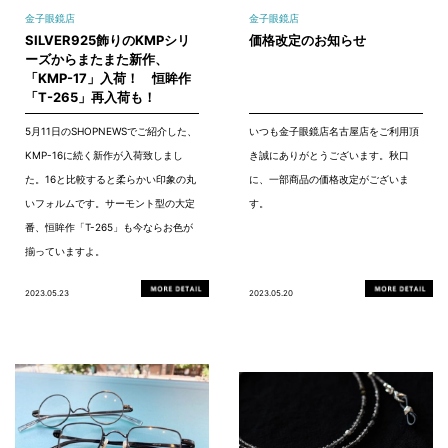
金子眼鏡店
金子眼鏡店
SILVER925飾りのKMPシリ
価格改定のお知らせ
ーズからまたまた新作、
「KMP-17」入荷！ 恒眸作
「T-265」再入荷も！
5月11日のSHOPNEWSでご紹介した、
いつも金子眼鏡店名古屋店をご利用頂
KMP-16に続く新作が入荷致しまし
き誠にありがとうございます。秋口
た。16と比較すると柔らかい印象の丸
に、一部商品の価格改定がございま
いフォルムです。サーモント型の大定
す。
番、恒眸作「T-265」も今ならお色が
揃っていますよ。
2023.05.23
2023.05.20