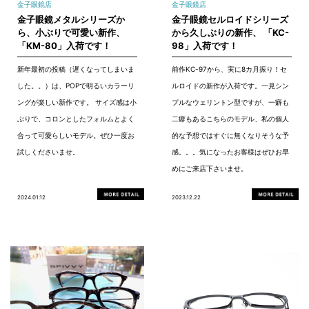
金子眼鏡店
金子眼鏡店
金子眼鏡メタルシリーズか
金子眼鏡セルロイドシリーズ
ら、小ぶりで可愛い新作、
から久しぶりの新作、 「KC-
「KM-80」入荷です！
98」入荷です！
新年最初の投稿（遅くなってしまいま
前作KC-97から、実に8カ月振り！セ
した。。）は、POPで明るいカラーリ
ルロイドの新作が入荷です。一見シン
ングが楽しい新作です。 サイズ感は小
プルなウェリントン型ですが、一癖も
ぶりで、コロンとしたフォルムとよく
二癖もあるこちらのモデル、私の個人
合って可愛らしいモデル。ぜひ一度お
的な予想ではすぐに無くなりそうな予
試しくださいませ。
感。。。気になったお客様はぜひお早
めにご来店下さいませ。
2024.01.12
2023.12.22