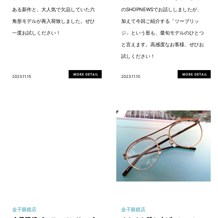
ある新作と、大人気で欠品していた六
のSHOPNEWSでお話ししましたが、
角形モデルが再入荷致しました。ぜひ
加えて今回ご紹介する「ツーブリッ
一度お試しください！
ジ」という形も、最旬モデルのひとつ
と言えます。高感度なお客様、ぜひお
試しください！
2023.11.15
2023.11.10
金子眼鏡店
金子眼鏡店