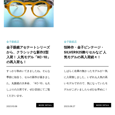
金子眼鏡店
金子眼鏡店
金子眼鏡アセテートシリーズ
恒眸作・金子ビンテージ・
から、クラシックな新作2型
SILVER925飾りセルなど 人
入荷！ 人気モデル「KC-10」
気モデルの再入荷続々！
の再入荷も！
すっかり秋めいてきましたね。そんな
しばらく在庫の無かったモデルが一気
季節に似合う、セルの新作が届きまし
に入荷致しました。いずれも人気の高
た。丸眼鏡の大本命、「KC-10」も久
いモデルですので、気になっていたモ
しぶりの入荷です。ぜひ店頭にてご覧
デルがございましたらぜひお早めに！
くださいませ。
2023.10.06
2023.09.27