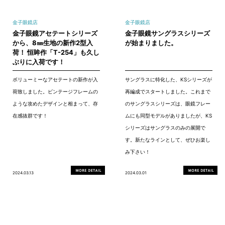
金子眼鏡店
金子眼鏡店
金子眼鏡アセテートシリーズ
金子眼鏡サングラスシリーズ
から、8㎜生地の新作2型入
が始まりました。
荷！ 恒眸作「T-254」も久し
ぶりに入荷です！
ボリューミーなアセテートの新作が入
サングラスに特化した、KSシリーズが
荷致しました。ビンテージフレームの
再編成でスタートしました。これまで
ような攻めたデザインと相まって、存
のサングラスシリーズは、眼鏡フレー
在感抜群です！
ムにも同型モデルがありましたが、KS
シリーズはサングラスのみの展開で
す。新たなラインとして、ぜひお楽し
み下さい！
2024.03.13
2024.03.01