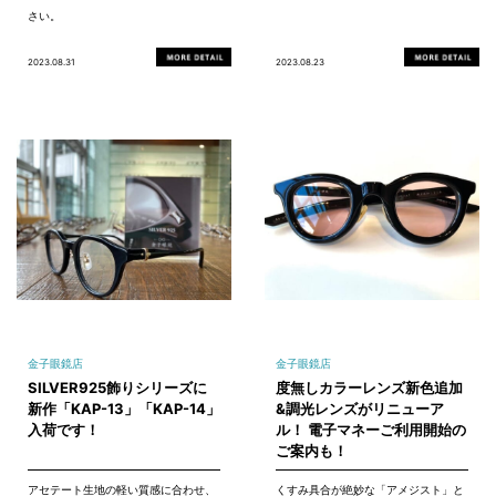
さい。
2023.08.31
2023.08.23
金子眼鏡店
金子眼鏡店
SILVER925飾りシリーズに
度無しカラーレンズ新色追加
新作「KAP-13」「KAP-14」
&調光レンズがリニューア
入荷です！
ル！ 電子マネーご利用開始の
ご案内も！
アセテート生地の軽い質感に合わせ、
くすみ具合が絶妙な「アメジスト」と