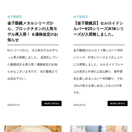
金子眼鏡店
金子眼鏡店
金子眼鏡メタルシリーズか
【金子眼鏡店】セルロイドシ
ら、ブロックチタンの人気モ
ルバー925シリーズ/K18シリ
デル再入荷！ ＆価格改定のお
ーズが入荷致しました。
知らせ
KJシリーズから、大人気モデルがずら
金子眼鏡のセルロイド製シルバー925
っと再入荷致しました。 品切れしてい
シリーズ・K18シリーズより久しぶり
た眼鏡拭きも再入荷！価格改定のお知
に入荷致しました。セルロイドフレー
らせもございますので、ぜひ最後まで
ムの光沢とK18の上品な飾り、経年変
お読み下さい。
化を楽しめるシルバー925飾り、それ
ぞれの良さを楽しめるこだわりの1本
です。
2023.07.21
2023.07.13