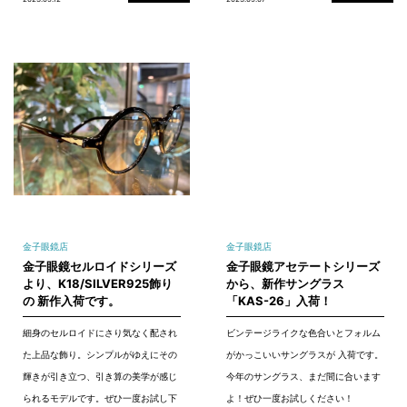
金子眼鏡店
金子眼鏡店
金子眼鏡セルロイドシリーズ
金子眼鏡アセテートシリーズ
より、K18/SILVER925飾り
から、新作サングラス
の 新作入荷です。
「KAS-26」入荷！
細身のセルロイドにさり気なく配され
ビンテージライクな色合いとフォルム
た上品な飾り。シンプルがゆえにその
がかっこいいサングラスが 入荷です。
輝きが引き立つ、引き算の美学が感じ
今年のサングラス、まだ間に合います
られるモデルです。ぜひ一度お試し下
よ！ぜひ一度お試しください！