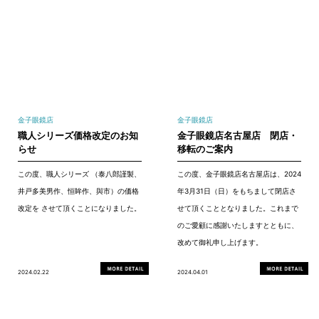
金子眼鏡店
金子眼鏡店
職人シリーズ価格改定のお知
金子眼鏡店名古屋店 閉店・
らせ
移転のご案内
この度、職人シリーズ （泰八郎謹製、
この度、金子眼鏡店名古屋店は、2024
井戸多美男作、恒眸作、與市）の価格
年3月31日（日）をもちまして閉店さ
改定を させて頂くことになりました。
せて頂くこととなりました。これまで
のご愛顧に感謝いたしますとともに、
改めて御礼申し上げます。
2024.02.22
2024.04.01