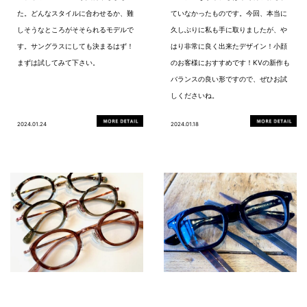
た。どんなスタイルに合わせるか、難
ていなかったものです。今回、本当に
しそうなところがそそられるモデルで
久しぶりに私も手に取りましたが、や
す。サングラスにしても決まるはず！
はり非常に良く出来たデザイン！小顔
まずは試してみて下さい。
のお客様におすすめです！KVの新作も
バランスの良い形ですので、ぜひお試
しくださいね。
2024.01.24
2024.01.18