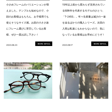
小さめフレームのバリエーションが増
15年以上前から変わらず支持されてい
えました。テンプルも短めなので、小
る恒眸作を代表するモデルのひとつ、
顔のお客様はもちろん、お子様用でも
「T-245S」。年々生産量は減少の一途
使えそうなサイズ感。お顔の小ささ故
を辿るばかりの職人シリーズ。次回の
にフレーム選びに苦労しているお客
入荷は私達にもわからないので、気に
様、ぜひ一度お試し下さい！
なっているお客様はお早めにどうぞ！
2023.06.23
2023.06.17