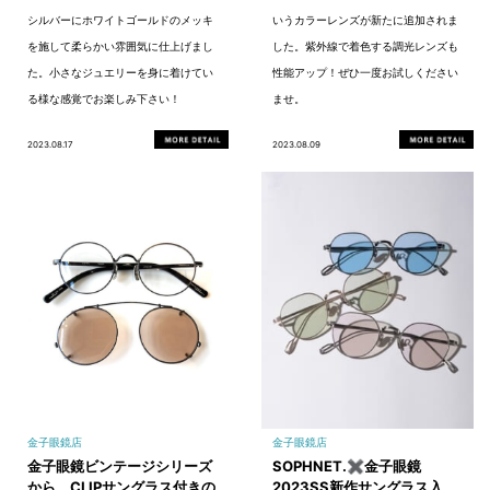
シルバーにホワイトゴールドのメッキ
いうカラーレンズが新たに追加されま
を施して柔らかい雰囲気に仕上げまし
した。紫外線で着色する調光レンズも
た。小さなジュエリーを身に着けてい
性能アップ！ぜひ一度お試しください
る様な感覚でお楽しみ下さい！
ませ。
2023.08.17
2023.08.09
金子眼鏡店
金子眼鏡店
金子眼鏡ビンテージシリーズ
SOPHNET.✖金子眼鏡
から、CLIPサングラス付きの
2023SS新作サングラス入