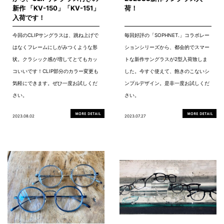
新作 「KV-150」「KV-151」
荷！
入荷です！
今回のCLIPサングラスは、跳ね上げで
毎回好評の「SOPHNET.」コラボレー
はなくフレームにしがみつくような形
ションシリーズから、都会的でスマー
状。クラシック感が増してとてもカッ
トな新作サングラスが2型入荷致しま
コいいです！CLIP部分のカラー変更も
した。今すぐ使えて、飽きのこないシ
気軽にできます。ぜひ一度お試しくだ
ンプルデザイン。是非一度お試しくだ
さい。
さい。
2023.08.02
2023.07.27