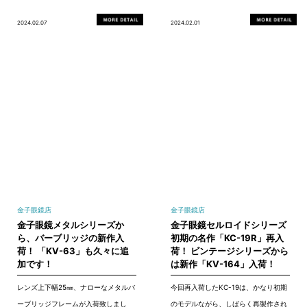
2024.02.07
2024.02.01
金子眼鏡店
金子眼鏡店
金子眼鏡メタルシリーズか
金子眼鏡セルロイドシリーズ
ら、バーブリッジの新作入
初期の名作「KC-19R」再入
荷！ 「KV-63」も久々に追
荷！ ビンテージシリーズから
加です！
は新作「KV-164」入荷！
レンズ上下幅25㎜、ナローなメタルバ
今回再入荷したKC-19は、かなり初期
ーブリッジフレームが入荷致しまし
のモデルながら、しばらく再製作され