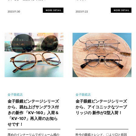
2023.11.30
2023.11.22
金子眼鏡店
金子眼鏡店
金子眼鏡ビンテージシリーズ
金子眼鏡ビンテージシリーズ
から、跳ね上げサングラス付
から、アイコニックなツーブ
きの新作 「KV-160」入荷＆
リッジの 新作が2型入荷！
「KV-107」再入荷のお知ら
せです！
厚めのインナーリムでボリューム感の
昨今の眼鏡トレンド、〇より▢と前回