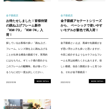
金子眼鏡店
金子眼鏡店
お待たせしました！皆様待望
金子眼鏡アセテートシリーズ
の跳ね上げフレーム新作
から、 ベーシックで使いやす
「KM-73」「KM-74」入
いモデルが新色で再入荷！
荷！
探しているお客様の多い「跳ね上げ」
金子眼鏡といえば、黒縁や丸眼鏡がま
フレーム。レンズ側を上に跳ね上げる
ず思い浮かぶ方も多いと思いますが、
ことが出来る構造の眼鏡です。実用的
今回ご紹介するようなカラフルなフレ
にはもちろん、ギミック感の面白さも
ームも実は結構たくさんあります。欲
このフレームの醍醐味。色が揃ってい
しい眼鏡、似合う眼鏡がきっと見つか
るうちにぜひ一度お試しください。
る、それが金子眼鏡店！
2023.10.18
2023.10.12