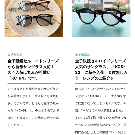
金子眼鏡店
金子眼鏡店
金子眼鏡セルロイドシリーズ
金子眼鏡セルロイドシリーズ
から新作サングラス入荷！
人気のサングラス、 「KCS-
久々入荷は丸みが可愛い
33」に新色入荷！＆度無しカ
「KC-64」です。
ラーレンズのご紹介♪
すっきりとした細身セルのサングラス
はっきりとしたクラウンパントのライ
が入荷致しました。度入りにも変更し
ンがかっこいいKCS-33。 大人気です
易いモデルです。しばらく在庫の無か
ぐに無くなってしまうモデルです。今
った「KC-64」も、今なら６色フルで
週、1本だけですが入荷致しました。
揃っております。この機会にぜひお試
また、お店で取り扱っている度無しカ
しください。
ラーレンズの種類も改めてご紹介。店
内にあるほとんどの眼鏡フレームはサ