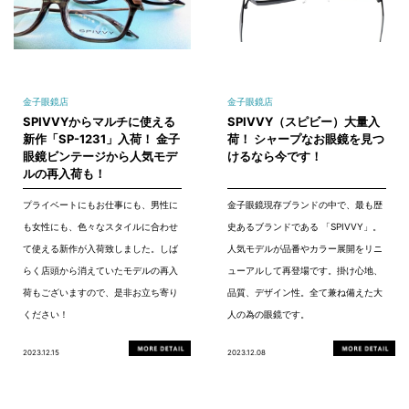
金子眼鏡店
金子眼鏡店
SPIVVYからマルチに使える
SPIVVY（スピビー）大量入
新作「SP-1231」入荷！ 金子
荷！ シャープなお眼鏡を見つ
眼鏡ビンテージから人気モデ
けるなら今です！
ルの再入荷も！
プライベートにもお仕事にも、男性に
金子眼鏡現存ブランドの中で、最も歴
も女性にも、色々なスタイルに合わせ
史あるブランドである 「SPIVVY」。
て使える新作が入荷致しました。しば
人気モデルが品番やカラー展開をリニ
らく店頭から消えていたモデルの再入
ューアルして再登場です。掛け心地、
荷もございますので、是非お立ち寄り
品質、デザイン性。全て兼ね備えた大
ください！
人の為の眼鏡です。
2023.12.15
2023.12.08