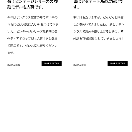
荷！ビンテージシリーズの 復
回はアセテート系のご紹介で
刻モデルも入荷です。
す。
今年はサングラス豊作の年です！今の
寒い日もありますが、だんだんと陽射
うちにぜひお気に入りを 見つけて下さ
しが春めいてきましたね。 新しいサン
いね。ビンテージシリーズ最初期の名
グラスで気分を盛り上げると共に、紫
作ティアドロップ型も入荷！あと数日
外線＆花粉対策も していきましょう！
で閉店です。ぜひお立ち寄りください
ませ。
2024.03.26
2024.03.18