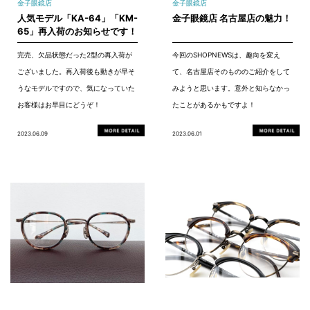
金子眼鏡店
金子眼鏡店
人気モデル「KA-64」「KM-
金子眼鏡店 名古屋店の魅力！
65」再入荷のお知らせです！
完売、欠品状態だった2型の再入荷が
今回のSHOPNEWSは、趣向を変え
ございました。再入荷後も動きが早そ
て、名古屋店そのもののご紹介をして
うなモデルですので、気になっていた
みようと思います。意外と知らなかっ
お客様はお早目にどうぞ！
たことがあるかもですよ！
2023.06.09
2023.06.01