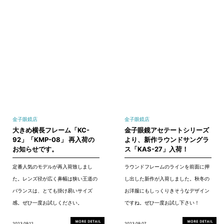
金子眼鏡店
金子眼鏡店
大きめ横長フレーム「KC-
金子眼鏡アセテートシリーズ
92」「KMP-08」 再入荷の
より、新作ラウンドサングラ
お知らせです。
ス「KAS-27」入荷！
定番人気のモデルが再入荷致しまし
ラウンドフレームのラインを前面に押
た。レンズ径が広く鼻幅は狭い王道の
し出した新作が入荷しました。秋冬の
バランスは、とても掛け易いサイズ
お洋服にもしっくりきそうなデザイン
感。ぜひ一度お試しください。
ですね。ぜひ一度お試し下さい！
2023.09.12
2023.09.07