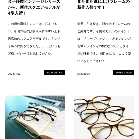
金子眼鏡ビンテージシリーズ
またまた跳ね上げフレームの
から、新作スクエアモデルが
新作入荷です！
4型入荷！
この頃の眼鏡トレンドは、〇よりも
前回に引き続き、跳ね上げフレームの
▢。今回の新作は取り入れやすい上下
ご紹介です。今回のモデルのポイント
幅広めのスクエアモデルです。丸いフ
は、「ツーブリッジ」。 左右のレンズ
ォルムに飽きてきたな、、、というお
を繋ぐラインが2本になっているタイ
客様、ぜひ一度お試しください。
プの呼称です。 個性的にカッコよく使
いこなして下さい！
2023.11.02
2023.10.25