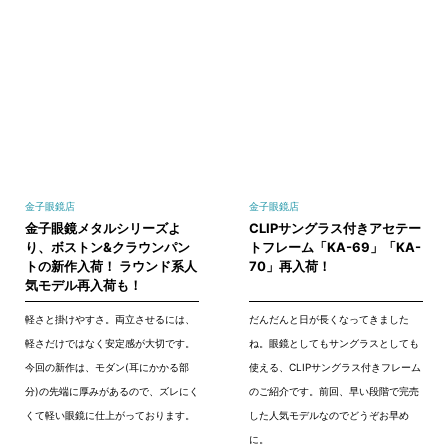
金子眼鏡店
金子眼鏡店
金子眼鏡メタルシリーズよ
CLIPサングラス付きアセテー
り、ボストン&クラウンパン
トフレーム「KA-69」「KA-
トの新作入荷！ ラウンド系人
70」再入荷！
気モデル再入荷も！
軽さと掛けやすさ。両立させるには、
だんだんと日が長くなってきました
軽さだけではなく安定感が大切です。
ね。眼鏡としてもサングラスとしても
今回の新作は、モダン(耳にかかる部
使える、CLIPサングラス付きフレーム
分)の先端に厚みがあるので、ズレにく
のご紹介です。前回、早い段階で完売
くて軽い眼鏡に仕上がっております。
した人気モデルなのでどうぞお早め
に。