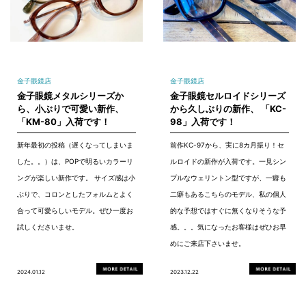
金子眼鏡店
金子眼鏡店
金子眼鏡メタルシリーズか
金子眼鏡セルロイドシリーズ
ら、小ぶりで可愛い新作、
から久しぶりの新作、 「KC-
「KM-80」入荷です！
98」入荷です！
新年最初の投稿（遅くなってしまいま
前作KC-97から、実に8カ月振り！セ
した。。）は、POPで明るいカラーリ
ルロイドの新作が入荷です。一見シン
ングが楽しい新作です。 サイズ感は小
プルなウェリントン型ですが、一癖も
ぶりで、コロンとしたフォルムとよく
二癖もあるこちらのモデル、私の個人
合って可愛らしいモデル。ぜひ一度お
的な予想ではすぐに無くなりそうな予
試しくださいませ。
感。。。気になったお客様はぜひお早
めにご来店下さいませ。
2024.01.12
2023.12.22