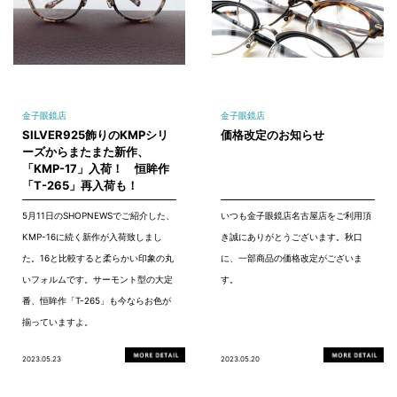
金子眼鏡店
金子眼鏡店
SILVER925飾りのKMPシリ
価格改定のお知らせ
ーズからまたまた新作、
「KMP-17」入荷！ 恒眸作
「T-265」再入荷も！
5月11日のSHOPNEWSでご紹介した、
いつも金子眼鏡店名古屋店をご利用頂
KMP-16に続く新作が入荷致しまし
き誠にありがとうございます。秋口
た。16と比較すると柔らかい印象の丸
に、一部商品の価格改定がございま
いフォルムです。サーモント型の大定
す。
番、恒眸作「T-265」も今ならお色が
揃っていますよ。
2023.05.23
2023.05.20