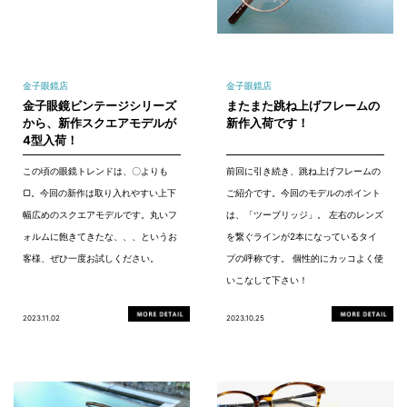
金子眼鏡店
金子眼鏡店
金子眼鏡ビンテージシリーズ
またまた跳ね上げフレームの
から、新作スクエアモデルが
新作入荷です！
4型入荷！
この頃の眼鏡トレンドは、〇よりも
前回に引き続き、跳ね上げフレームの
▢。今回の新作は取り入れやすい上下
ご紹介です。今回のモデルのポイント
幅広めのスクエアモデルです。丸いフ
は、「ツーブリッジ」。 左右のレンズ
ォルムに飽きてきたな、、、というお
を繋ぐラインが2本になっているタイ
客様、ぜひ一度お試しください。
プの呼称です。 個性的にカッコよく使
いこなして下さい！
2023.11.02
2023.10.25