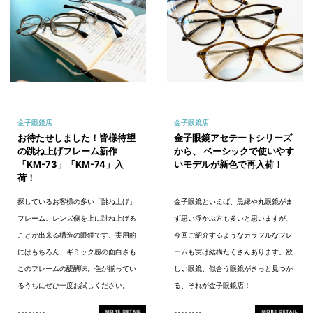
金子眼鏡店
金子眼鏡店
お待たせしました！皆様待望
金子眼鏡アセテートシリーズ
の跳ね上げフレーム新作
から、 ベーシックで使いやす
「KM-73」「KM-74」入
いモデルが新色で再入荷！
荷！
探しているお客様の多い「跳ね上げ」
金子眼鏡といえば、黒縁や丸眼鏡がま
フレーム。レンズ側を上に跳ね上げる
ず思い浮かぶ方も多いと思いますが、
ことが出来る構造の眼鏡です。実用的
今回ご紹介するようなカラフルなフレ
にはもちろん、ギミック感の面白さも
ームも実は結構たくさんあります。欲
このフレームの醍醐味。色が揃ってい
しい眼鏡、似合う眼鏡がきっと見つか
るうちにぜひ一度お試しください。
る、それが金子眼鏡店！