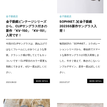
金子眼鏡店
金子眼鏡店
金子眼鏡ビンテージシリーズ
SOPHNET.✖金子眼鏡
から、CLIPサングラス付きの
2023SS新作サングラス入
新作 「KV-150」「KV-151」
荷！
入荷です！
今回のCLIPサングラスは、跳ね上げで
毎回好評の「SOPHNET.」コラボレー
はなくフレームにしがみつくような形
ションシリーズから、都会的でスマー
状。クラシック感が増してとてもカッ
トな新作サングラスが2型入荷致しま
コいいです！CLIP部分のカラー変更も
した。今すぐ使えて、飽きのこないシ
気軽にできます。ぜひ一度お試しくだ
ンプルデザイン。是非一度お試しくだ
さい。
さい。
2023.08.02
2023.07.27