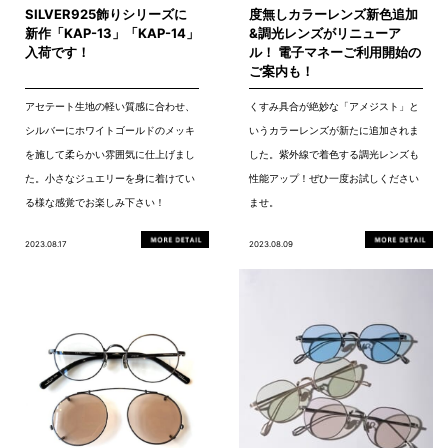
SILVER925飾りシリーズに
度無しカラーレンズ新色追加
新作「KAP-13」「KAP-14」
&調光レンズがリニューア
入荷です！
ル！ 電子マネーご利用開始の
ご案内も！
アセテート生地の軽い質感に合わせ、
くすみ具合が絶妙な「アメジスト」と
シルバーにホワイトゴールドのメッキ
いうカラーレンズが新たに追加されま
を施して柔らかい雰囲気に仕上げまし
した。紫外線で着色する調光レンズも
た。小さなジュエリーを身に着けてい
性能アップ！ぜひ一度お試しください
る様な感覚でお楽しみ下さい！
ませ。
2023.08.17
2023.08.09