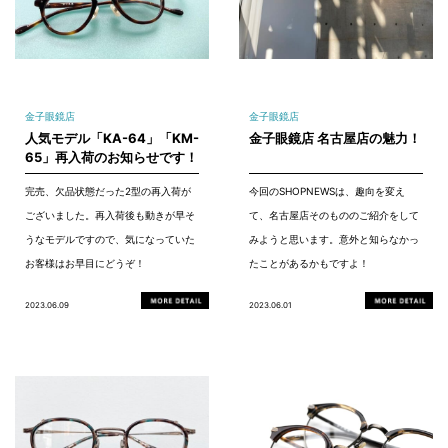
金子眼鏡店
金子眼鏡店
人気モデル「KA-64」「KM-
金子眼鏡店 名古屋店の魅力！
65」再入荷のお知らせです！
完売、欠品状態だった2型の再入荷が
今回のSHOPNEWSは、趣向を変え
ございました。再入荷後も動きが早そ
て、名古屋店そのもののご紹介をして
うなモデルですので、気になっていた
みようと思います。意外と知らなかっ
お客様はお早目にどうぞ！
たことがあるかもですよ！
2023.06.09
2023.06.01