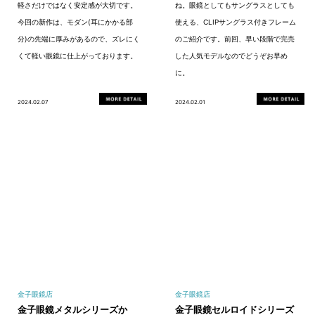
軽さだけではなく安定感が大切です。
ね。眼鏡としてもサングラスとしても
今回の新作は、モダン(耳にかかる部
使える、CLIPサングラス付きフレーム
分)の先端に厚みがあるので、ズレにく
のご紹介です。前回、早い段階で完売
くて軽い眼鏡に仕上がっております。
した人気モデルなのでどうぞお早め
に。
2024.02.07
2024.02.01
金子眼鏡店
金子眼鏡店
金子眼鏡メタルシリーズか
金子眼鏡セルロイドシリーズ