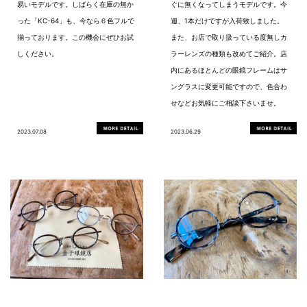
易いモデルです。しばらく在庫の無か
ぐに無くなってしまうモデルです。今
った「KC-64」も、今なら６色フルで
週、1本だけですが入荷致しました。
揃っております。この機会にぜひお試
また、お店で取り扱っている度無しカ
しください。
ラーレンズの種類も改めてご紹介。店
内にあるほとんどの眼鏡フレームはサ
ングラスに変更可能ですので、色合わ
せなどお気軽にご相談下さいませ。
2023.07.08
2023.06.29