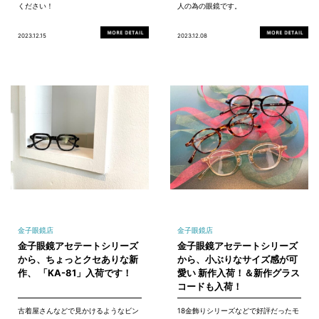
ください！
人の為の眼鏡です。
2023.12.15
2023.12.08
金子眼鏡店
金子眼鏡店
金子眼鏡アセテートシリーズ
金子眼鏡アセテートシリーズ
から、ちょっとクセありな新
から、小ぶりなサイズ感が可
作、 「KA-81」入荷です！
愛い 新作入荷！＆新作グラス
コードも入荷！
古着屋さんなどで見かけるようなビン
18金飾りシリーズなどで好評だったモ