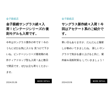
金子眼鏡店
金子眼鏡店
金子眼鏡サングラス続々入
サングラス新作続々入荷！今
荷！ビンテージシリーズの 復
回はアセテート系のご紹介で
刻モデルも入荷です。
す。
今年はサングラス豊作の年です！今の
寒い日もありますが、だんだんと陽射
うちにぜひお気に入りを 見つけて下さ
しが春めいてきましたね。 新しいサン
いね。ビンテージシリーズ最初期の名
グラスで気分を盛り上げると共に、紫
作ティアドロップ型も入荷！あと数日
外線＆花粉対策も していきましょう！
で閉店です。ぜひお立ち寄りください
ませ。
2024.03.26
2024.03.18