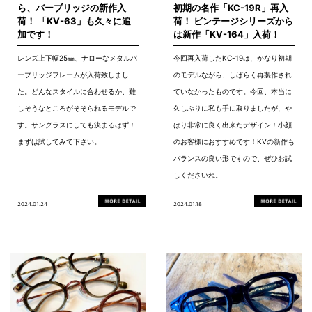
ら、バーブリッジの新作入
初期の名作「KC-19R」再入
荷！ 「KV-63」も久々に追
荷！ ビンテージシリーズから
加です！
は新作「KV-164」入荷！
レンズ上下幅25㎜、ナローなメタルバ
今回再入荷したKC-19は、かなり初期
ーブリッジフレームが入荷致しまし
のモデルながら、しばらく再製作され
た。どんなスタイルに合わせるか、難
ていなかったものです。今回、本当に
しそうなところがそそられるモデルで
久しぶりに私も手に取りましたが、や
す。サングラスにしても決まるはず！
はり非常に良く出来たデザイン！小顔
まずは試してみて下さい。
のお客様におすすめです！KVの新作も
バランスの良い形ですので、ぜひお試
しくださいね。
2024.01.24
2024.01.18