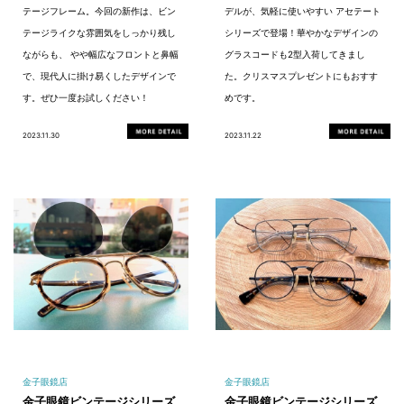
テージフレーム。今回の新作は、ビン
デルが、気軽に使いやすい アセテート
テージライクな雰囲気をしっかり残し
シリーズで登場！華やかなデザインの
ながらも、 やや幅広なフロントと鼻幅
グラスコードも2型入荷してきまし
で、現代人に掛け易くしたデザインで
た。クリスマスプレゼントにもおすす
す。ぜひ一度お試しください！
めです。
2023.11.30
2023.11.22
金子眼鏡店
金子眼鏡店
金子眼鏡ビンテージシリーズ
金子眼鏡ビンテージシリーズ