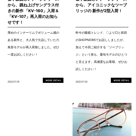
から、跳ね上げサングラス付
から、アイコニックなツーブ
きの新作 「KV-160」入荷＆
リッジの 新作が2型入荷！
「KV-107」再入荷のお知ら
せです！
厚めのインナーリムでボリューム感の
昨今の眼鏡トレンド、〇より▢と前回
ある新作と、大人気で欠品していた六
のSHOPNEWSでお話ししましたが、
角形モデルが再入荷致しました。ぜひ
加えて今回ご紹介する「ツーブリッ
一度お試しください！
ジ」という形も、最旬モデルのひとつ
と言えます。高感度なお客様、ぜひお
試しください！
2023.11.15
2023.11.10