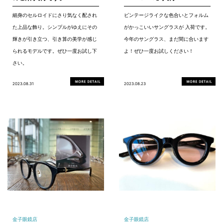
細身のセルロイドにさり気なく配され
ビンテージライクな色合いとフォルム
た上品な飾り。シンプルがゆえにその
がかっこいいサングラスが 入荷です。
輝きが引き立つ、引き算の美学が感じ
今年のサングラス、まだ間に合います
られるモデルです。ぜひ一度お試し下
よ！ぜひ一度お試しください！
さい。
2023.08.31
2023.08.23
金子眼鏡店
金子眼鏡店