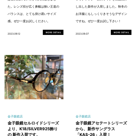
た。レンズ径が広く鼻幅は狭い王道の
し出した新作が入荷しました。秋冬の
バランスは、とても掛け易いサイズ
お洋服にもしっくりきそうなデザイン
感。ぜひ一度お試しください。
ですね。ぜひ一度お試し下さい！
2023.09.12
2023.09.07
金子眼鏡店
金子眼鏡店
金子眼鏡セルロイドシリーズ
金子眼鏡アセテートシリーズ
より、K18/SILVER925飾り
から、新作サングラス
の 新作入荷です。
「KAS-26」入荷！