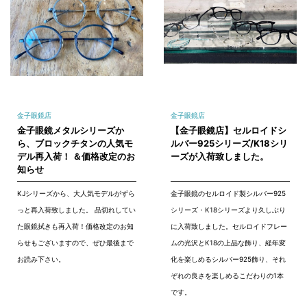
金子眼鏡店
金子眼鏡店
金子眼鏡メタルシリーズか
【金子眼鏡店】セルロイドシ
ら、ブロックチタンの人気モ
ルバー925シリーズ/K18シリ
デル再入荷！ ＆価格改定のお
ーズが入荷致しました。
知らせ
KJシリーズから、大人気モデルがずら
金子眼鏡のセルロイド製シルバー925
っと再入荷致しました。 品切れしてい
シリーズ・K18シリーズより久しぶり
た眼鏡拭きも再入荷！価格改定のお知
に入荷致しました。セルロイドフレー
らせもございますので、ぜひ最後まで
ムの光沢とK18の上品な飾り、経年変
お読み下さい。
化を楽しめるシルバー925飾り、それ
ぞれの良さを楽しめるこだわりの1本
です。