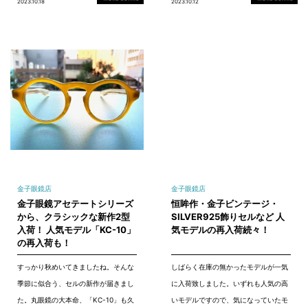
2023.10.18
2023.10.12
金子眼鏡店
金子眼鏡店
金子眼鏡アセテートシリーズ
恒眸作・金子ビンテージ・
から、クラシックな新作2型
SILVER925飾りセルなど 人
入荷！ 人気モデル「KC-10」
気モデルの再入荷続々！
の再入荷も！
すっかり秋めいてきましたね。そんな
しばらく在庫の無かったモデルが一気
季節に似合う、セルの新作が届きまし
に入荷致しました。いずれも人気の高
た。丸眼鏡の大本命、「KC-10」も久
いモデルですので、気になっていたモ