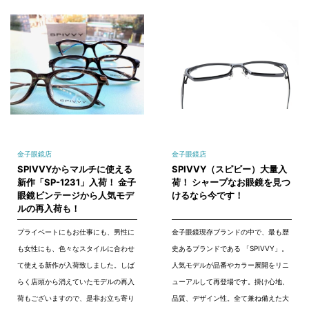
金子眼鏡店
金子眼鏡店
SPIVVYからマルチに使える
SPIVVY（スピビー）大量入
新作「SP-1231」入荷！ 金子
荷！ シャープなお眼鏡を見つ
眼鏡ビンテージから人気モデ
けるなら今です！
ルの再入荷も！
プライベートにもお仕事にも、男性に
金子眼鏡現存ブランドの中で、最も歴
も女性にも、色々なスタイルに合わせ
史あるブランドである 「SPIVVY」。
て使える新作が入荷致しました。しば
人気モデルが品番やカラー展開をリニ
らく店頭から消えていたモデルの再入
ューアルして再登場です。掛け心地、
荷もございますので、是非お立ち寄り
品質、デザイン性。全て兼ね備えた大