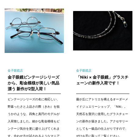
金子眼鏡店
金子眼鏡店
金子眼鏡ビンテージシリーズ
「Niki × 金子眼鏡」グラスチ
から、彫金模様が美しい気品
ェーンの新作入荷です！
漂う 新作が2型入荷！
ビンテージシリーズの名に相応しい、
藤が丘にアトリエを構えるオーダーメ
野暮ったさと上品さの際（きわ）を狙
イドジュエリーショップ、「Niki」。
うかのような、四角と真円のモデルが
天然石を贅沢に使用したグラスチェー
入荷致しました。細かな彫金模様もビ
ンの新作が届きました。アクセサリー
ンテージ気分を更に盛り上げてくれま
としても一級品の仕上がりですので、
す。合わせ方が試されるようなマニア
ぜひお手に取ってご覧ください。