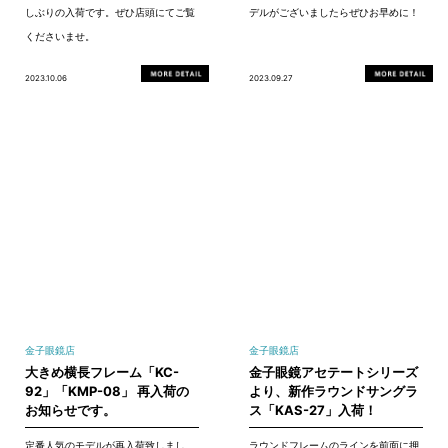
しぶりの入荷です。ぜひ店頭にてご覧
デルがございましたらぜひお早めに！
くださいませ。
2023.10.06
2023.09.27
金子眼鏡店
金子眼鏡店
大きめ横長フレーム「KC-
金子眼鏡アセテートシリーズ
92」「KMP-08」 再入荷の
より、新作ラウンドサングラ
お知らせです。
ス「KAS-27」入荷！
定番人気のモデルが再入荷致しまし
ラウンドフレームのラインを前面に押