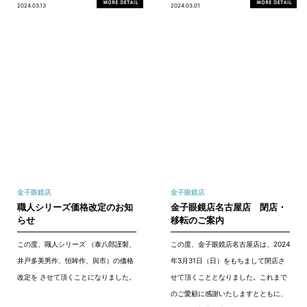
2024.03.13
2024.03.01
金子眼鏡店
金子眼鏡店
職人シリーズ価格改定のお知
金子眼鏡店名古屋店 閉店・
らせ
移転のご案内
この度、職人シリーズ （泰八郎謹製、
この度、金子眼鏡店名古屋店は、2024
井戸多美男作、恒眸作、與市）の価格
年3月31日（日）をもちまして閉店さ
改定を させて頂くことになりました。
せて頂くこととなりました。これまで
のご愛顧に感謝いたしますとともに、