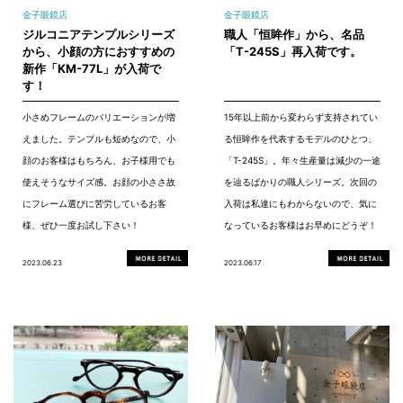
金子眼鏡店
金子眼鏡店
ジルコニアテンプルシリーズ
職人「恒眸作」から、名品
から、小顔の方におすすめの
「T-245S」再入荷です。
新作「KM-77L」が入荷で
す！
小さめフレームのバリエーションが増
15年以上前から変わらず支持されてい
えました。テンプルも短めなので、小
る恒眸作を代表するモデルのひとつ、
顔のお客様はもちろん、お子様用でも
「T-245S」。年々生産量は減少の一途
使えそうなサイズ感。お顔の小ささ故
を辿るばかりの職人シリーズ。次回の
にフレーム選びに苦労しているお客
入荷は私達にもわからないので、気に
様、ぜひ一度お試し下さい！
なっているお客様はお早めにどうぞ！
2023.06.23
2023.06.17