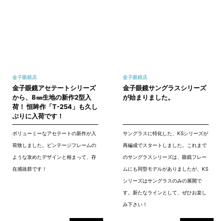
金子眼鏡店
金子眼鏡店
金子眼鏡アセテートシリーズ
金子眼鏡サングラスシリーズ
から、8㎜生地の新作2型入
が始まりました。
荷！ 恒眸作「T-254」も久し
ぶりに入荷です！
ボリューミーなアセテートの新作が入
サングラスに特化した、KSシリーズが
荷致しました。ビンテージフレームの
再編成でスタートしました。これまで
ような攻めたデザインと相まって、存
のサングラスシリーズは、眼鏡フレー
在感抜群です！
ムにも同型モデルがありましたが、KS
シリーズはサングラスのみの展開で
す。新たなラインとして、ぜひお楽し
み下さい！