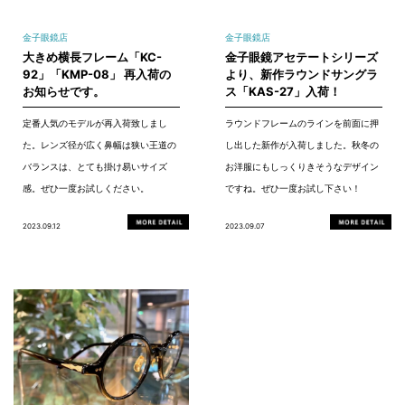
金子眼鏡店
金子眼鏡店
大きめ横長フレーム「KC-
金子眼鏡アセテートシリーズ
92」「KMP-08」 再入荷の
より、新作ラウンドサングラ
お知らせです。
ス「KAS-27」入荷！
定番人気のモデルが再入荷致しまし
ラウンドフレームのラインを前面に押
た。レンズ径が広く鼻幅は狭い王道の
し出した新作が入荷しました。秋冬の
バランスは、とても掛け易いサイズ
お洋服にもしっくりきそうなデザイン
感。ぜひ一度お試しください。
ですね。ぜひ一度お試し下さい！
2023.09.12
2023.09.07