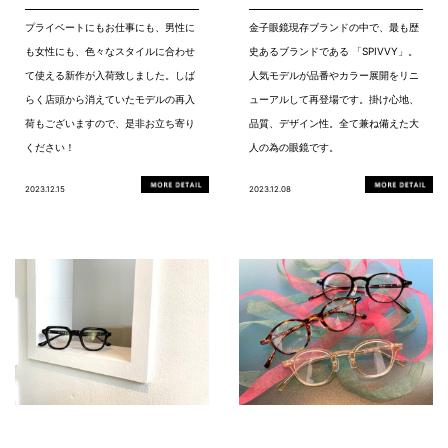
プライベートにもお仕事にも、男性に
金子眼鏡現存ブランドの中で、最も歴
も女性にも、色々なスタイルに合わせ
史あるブランドである 「SPIVVY」。
て使える新作が入荷致しました。しば
人気モデルが品番やカラー展開をリニ
らく店頭から消えていたモデルの再入
ューアルして再登場です。掛け心地、
荷もございますので、是非お立ち寄り
品質、デザイン性。全て兼ね備えた大
ください！
人の為の眼鏡です。
2023.12.15
2023.12.08