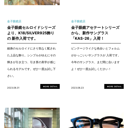
金子眼鏡店
金子眼鏡店
金子眼鏡セルロイドシリーズ
金子眼鏡アセテートシリーズ
より、K18/SILVER925飾り
から、新作サングラス
の 新作入荷です。
「KAS-26」入荷！
細身のセルロイドにさり気なく配され
ビンテージライクな色合いとフォルム
た上品な飾り。シンプルがゆえにその
がかっこいいサングラスが 入荷です。
輝きが引き立つ、引き算の美学が感じ
今年のサングラス、まだ間に合います
られるモデルです。ぜひ一度お試し下
よ！ぜひ一度お試しください！
さい。
2023.08.31
2023.08.23