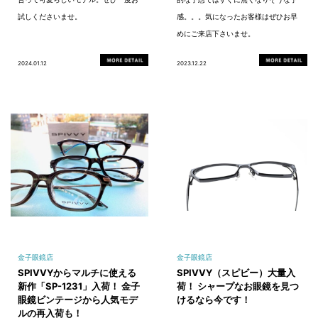
試しくださいませ。
感。。。気になったお客様はぜひお早
めにご来店下さいませ。
2024.01.12
2023.12.22
金子眼鏡店
金子眼鏡店
SPIVVYからマルチに使える
SPIVVY（スピビー）大量入
新作「SP-1231」入荷！ 金子
荷！ シャープなお眼鏡を見つ
眼鏡ビンテージから人気モデ
けるなら今です！
ルの再入荷も！