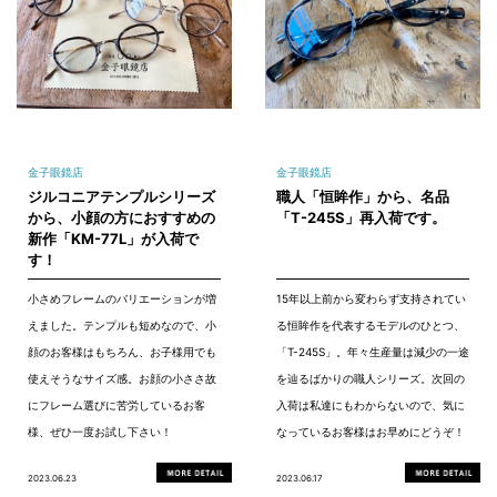
金子眼鏡店
金子眼鏡店
ジルコニアテンプルシリーズ
職人「恒眸作」から、名品
から、小顔の方におすすめの
「T-245S」再入荷です。
新作「KM-77L」が入荷で
す！
小さめフレームのバリエーションが増
15年以上前から変わらず支持されてい
えました。テンプルも短めなので、小
る恒眸作を代表するモデルのひとつ、
顔のお客様はもちろん、お子様用でも
「T-245S」。年々生産量は減少の一途
使えそうなサイズ感。お顔の小ささ故
を辿るばかりの職人シリーズ。次回の
にフレーム選びに苦労しているお客
入荷は私達にもわからないので、気に
様、ぜひ一度お試し下さい！
なっているお客様はお早めにどうぞ！
2023.06.23
2023.06.17