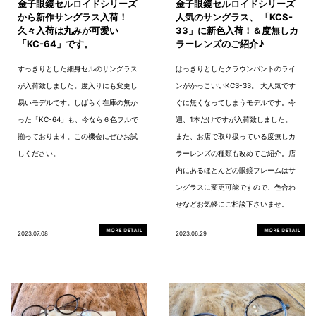
金子眼鏡セルロイドシリーズ
金子眼鏡セルロイドシリーズ
から新作サングラス入荷！
人気のサングラス、 「KCS-
久々入荷は丸みが可愛い
33」に新色入荷！＆度無しカ
「KC-64」です。
ラーレンズのご紹介♪
すっきりとした細身セルのサングラス
はっきりとしたクラウンパントのライ
が入荷致しました。度入りにも変更し
ンがかっこいいKCS-33。 大人気です
易いモデルです。しばらく在庫の無か
ぐに無くなってしまうモデルです。今
った「KC-64」も、今なら６色フルで
週、1本だけですが入荷致しました。
揃っております。この機会にぜひお試
また、お店で取り扱っている度無しカ
しください。
ラーレンズの種類も改めてご紹介。店
内にあるほとんどの眼鏡フレームはサ
ングラスに変更可能ですので、色合わ
せなどお気軽にご相談下さいませ。
2023.07.08
2023.06.29