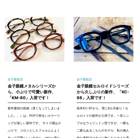
金子眼鏡店
金子眼鏡店
金子眼鏡メタルシリーズか
金子眼鏡セルロイドシリーズ
ら、小ぶりで可愛い新作、
から久しぶりの新作、 「KC-
「KM-80」入荷です！
98」入荷です！
新年最初の投稿（遅くなってしまいま
前作KC-97から、実に8カ月振り！セ
した。。）は、POPで明るいカラーリ
ルロイドの新作が入荷です。一見シン
ングが楽しい新作です。 サイズ感は小
プルなウェリントン型ですが、一癖も
ぶりで、コロンとしたフォルムとよく
二癖もあるこちらのモデル、私の個人
合って可愛らしいモデル。ぜひ一度お
的な予想ではすぐに無くなりそうな予