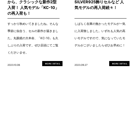
から、クラシックな新作2型
SILVER925飾りセルなど 人
入荷！ 人気モデル「KC-10」
気モデルの再入荷続々！
の再入荷も！
すっかり秋めいてきましたね。そんな
しばらく在庫の無かったモデルが一気
季節に似合う、セルの新作が届きまし
に入荷致しました。いずれも人気の高
た。丸眼鏡の大本命、「KC-10」も久
いモデルですので、気になっていたモ
しぶりの入荷です。ぜひ店頭にてご覧
デルがございましたらぜひお早めに！
くださいませ。
2023.10.06
2023.09.27