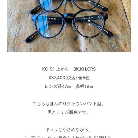
KC-91 上から BK,KH,GRS
¥37,400(税込) 全5色
レンズ径47㎜ 鼻幅19㎜
こちらもほんのりクラウンパント型。
黒とデミが新色です。
キュッと小さめながら、
ノー芯(テンプルに真金を入れずに作る)製法と、