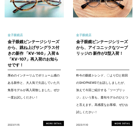
金子眼鏡店
金子眼鏡店
金子眼鏡ビンテージシリーズ
金子眼鏡ビンテージシリーズ
から、跳ね上げサングラス付
から、アイコニックなツーブ
きの新作 「KV-160」入荷＆
リッジの 新作が2型入荷！
「KV-107」再入荷のお知ら
せです！
厚めのインナーリムでボリューム感の
昨今の眼鏡トレンド、〇より▢と前回
ある新作と、大人気で欠品していた六
のSHOPNEWSでお話ししましたが、
角形モデルが再入荷致しました。ぜひ
加えて今回ご紹介する「ツーブリッ
一度お試しください！
ジ」という形も、最旬モデルのひとつ
と言えます。高感度なお客様、ぜひお
試しください！
2023.11.15
2023.11.10