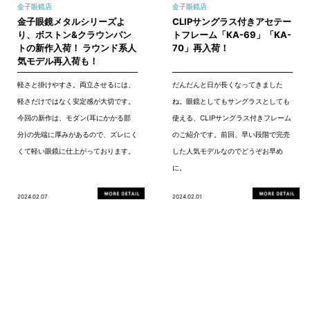
金子眼鏡店
金子眼鏡店
金子眼鏡メタルシリーズよ
CLIPサングラス付きアセテー
り、ボストン&クラウンパン
トフレーム「KA-69」「KA-
トの新作入荷！ ラウンド系人
70」再入荷！
気モデル再入荷も！
軽さと掛けやすさ。両立させるには、
だんだんと日が長くなってきました
軽さだけではなく安定感が大切です。
ね。眼鏡としてもサングラスとしても
今回の新作は、モダン(耳にかかる部
使える、CLIPサングラス付きフレーム
分)の先端に厚みがあるので、ズレにく
のご紹介です。前回、早い段階で完売
くて軽い眼鏡に仕上がっております。
した人気モデルなのでどうぞお早め
に。
2024.02.07
2024.02.01