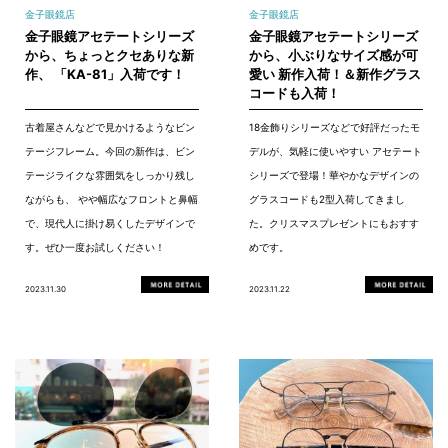
金子眼鏡店
金子眼鏡店
金子眼鏡アセテートシリーズ
金子眼鏡アセテートシリーズ
から、ちょっとクセありな新
から、小ぶりなサイズ感が可
作、 「KA-81」入荷です！
愛い 新作入荷！＆新作グラス
コードも入荷！
古着屋さんなどで見かけるようなビン
18金飾りシリーズなどで好評だったモ
テージフレーム。今回の新作は、ビン
デルが、気軽に使いやすい アセテート
テージライクな雰囲気をしっかり残し
シリーズで登場！華やかなデザインの
ながらも、 やや幅広なフロントと鼻幅
グラスコードも2型入荷してきまし
で、現代人に掛け易くしたデザインで
た。クリスマスプレゼントにもおすす
す。ぜひ一度お試しください！
めです。
2023.11.30
2023.11.22