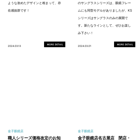
ような攻めたデザインと相まって、存
のサングラスシリーズは、眼鏡フレー
在感抜群です！
ムにも同型モデルがありましたが、KS
シリーズはサングラスのみの展開で
す。新たなラインとして、ぜひお楽し
み下さい！
2024.03.13
2024.03.01
金子眼鏡店
金子眼鏡店
職人シリーズ価格改定のお知
金子眼鏡店名古屋店 閉店・