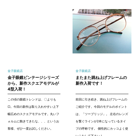
金子眼鏡店
金子眼鏡店
金子眼鏡ビンテージシリーズ
またまた跳ね上げフレームの
から、新作スクエアモデルが
新作入荷です！
4型入荷！
この頃の眼鏡トレンドは、〇よりも
前回に引き続き、跳ね上げフレームの
▢。今回の新作は取り入れやすい上下
ご紹介です。今回のモデルのポイント
幅広めのスクエアモデルです。丸いフ
は、「ツーブリッジ」。 左右のレンズ
ォルムに飽きてきたな、、、というお
を繋ぐラインが2本になっているタイ
客様、ぜひ一度お試しください。
プの呼称です。 個性的にカッコよく使
いこなして下さい！