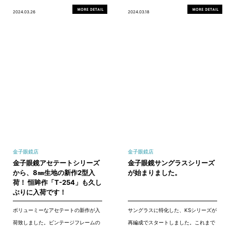
2024.03.26
2024.03.18
金子眼鏡店
金子眼鏡店
金子眼鏡アセテートシリーズ
金子眼鏡サングラスシリーズ
から、8㎜生地の新作2型入
が始まりました。
荷！ 恒眸作「T-254」も久し
ぶりに入荷です！
ボリューミーなアセテートの新作が入
サングラスに特化した、KSシリーズが
荷致しました。ビンテージフレームの
再編成でスタートしました。これまで