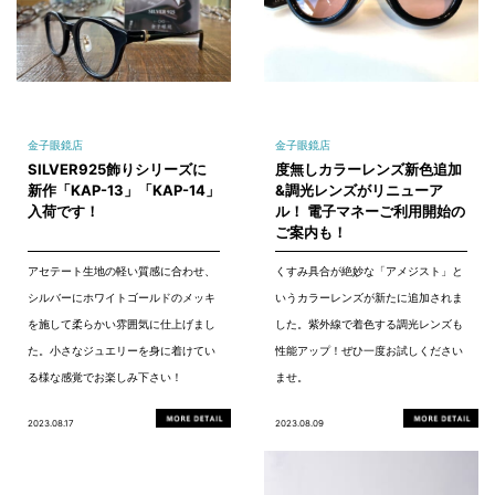
金子眼鏡店
金子眼鏡店
SILVER925飾りシリーズに
度無しカラーレンズ新色追加
新作「KAP-13」「KAP-14」
&調光レンズがリニューア
入荷です！
ル！ 電子マネーご利用開始の
ご案内も！
アセテート生地の軽い質感に合わせ、
くすみ具合が絶妙な「アメジスト」と
シルバーにホワイトゴールドのメッキ
いうカラーレンズが新たに追加されま
を施して柔らかい雰囲気に仕上げまし
した。紫外線で着色する調光レンズも
た。小さなジュエリーを身に着けてい
性能アップ！ぜひ一度お試しください
る様な感覚でお楽しみ下さい！
ませ。
2023.08.17
2023.08.09