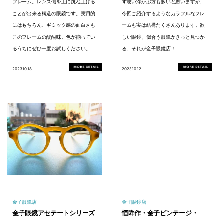
フレーム。レンズ側を上に跳ね上げる
ず思い浮かぶ方も多いと思いますが、
ことが出来る構造の眼鏡です。実用的
今回ご紹介するようなカラフルなフレ
にはもちろん、ギミック感の面白さも
ームも実は結構たくさんあります。欲
このフレームの醍醐味。色が揃ってい
しい眼鏡、似合う眼鏡がきっと見つか
るうちにぜひ一度お試しください。
る、それが金子眼鏡店！
2023.10.18
2023.10.12
金子眼鏡店
金子眼鏡店
金子眼鏡アセテートシリーズ
恒眸作・金子ビンテージ・