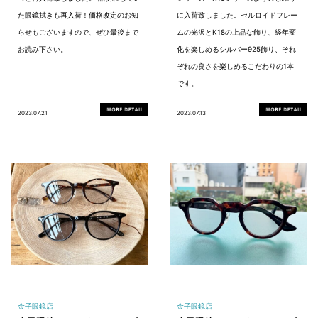
た眼鏡拭きも再入荷！価格改定のお知
に入荷致しました。セルロイドフレー
らせもございますので、ぜひ最後まで
ムの光沢とK18の上品な飾り、経年変
お読み下さい。
化を楽しめるシルバー925飾り、それ
ぞれの良さを楽しめるこだわりの1本
です。
2023.07.21
2023.07.13
金子眼鏡店
金子眼鏡店