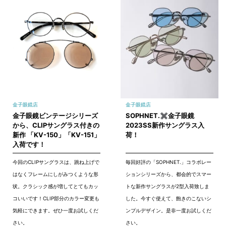
金子眼鏡店
金子眼鏡店
金子眼鏡ビンテージシリーズ
SOPHNET.✖金子眼鏡
から、CLIPサングラス付きの
2023SS新作サングラス入
新作 「KV-150」「KV-151」
荷！
入荷です！
今回のCLIPサングラスは、跳ね上げで
毎回好評の「SOPHNET.」コラボレー
はなくフレームにしがみつくような形
ションシリーズから、都会的でスマー
状。クラシック感が増してとてもカッ
トな新作サングラスが2型入荷致しま
コいいです！CLIP部分のカラー変更も
した。今すぐ使えて、飽きのこないシ
気軽にできます。ぜひ一度お試しくだ
ンプルデザイン。是非一度お試しくだ
さい。
さい。