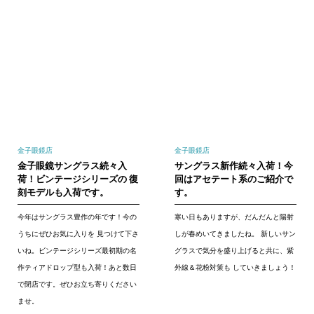
金子眼鏡店
金子眼鏡店
金子眼鏡サングラス続々入
サングラス新作続々入荷！今
荷！ビンテージシリーズの 復
回はアセテート系のご紹介で
刻モデルも入荷です。
す。
今年はサングラス豊作の年です！今の
寒い日もありますが、だんだんと陽射
うちにぜひお気に入りを 見つけて下さ
しが春めいてきましたね。 新しいサン
いね。ビンテージシリーズ最初期の名
グラスで気分を盛り上げると共に、紫
作ティアドロップ型も入荷！あと数日
外線＆花粉対策も していきましょう！
で閉店です。ぜひお立ち寄りください
ませ。