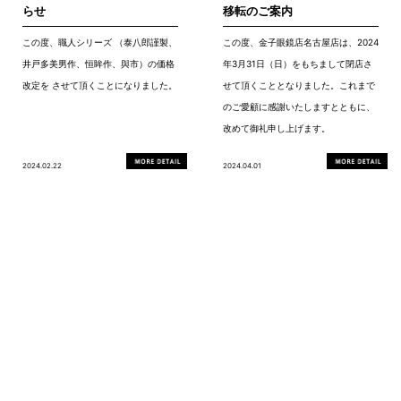
らせ
移転のご案内
この度、職人シリーズ （泰八郎謹製、
この度、金子眼鏡店名古屋店は、2024
井戸多美男作、恒眸作、與市）の価格
年3月31日（日）をもちまして閉店さ
改定を させて頂くことになりました。
せて頂くこととなりました。これまで
のご愛顧に感謝いたしますとともに、
改めて御礼申し上げます。
2024.02.22
2024.04.01