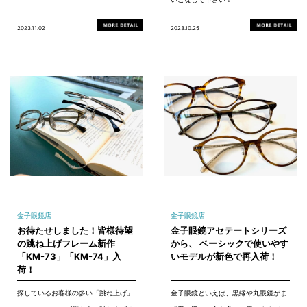
2023.11.02
2023.10.25
金子眼鏡店
金子眼鏡店
お待たせしました！皆様待望
金子眼鏡アセテートシリーズ
の跳ね上げフレーム新作
から、 ベーシックで使いやす
「KM-73」「KM-74」入
いモデルが新色で再入荷！
荷！
探しているお客様の多い「跳ね上げ」
金子眼鏡といえば、黒縁や丸眼鏡がま