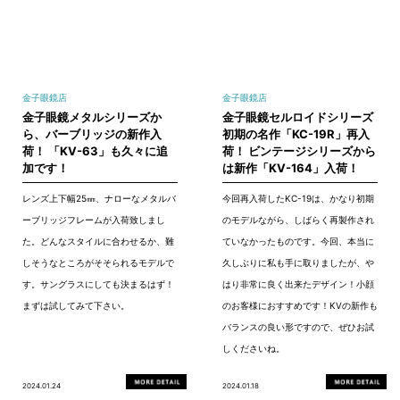
金子眼鏡店
金子眼鏡店
金子眼鏡メタルシリーズか
金子眼鏡セルロイドシリーズ
ら、バーブリッジの新作入
初期の名作「KC-19R」再入
荷！ 「KV-63」も久々に追
荷！ ビンテージシリーズから
加です！
は新作「KV-164」入荷！
レンズ上下幅25㎜、ナローなメタルバ
今回再入荷したKC-19は、かなり初期
ーブリッジフレームが入荷致しまし
のモデルながら、しばらく再製作され
た。どんなスタイルに合わせるか、難
ていなかったものです。今回、本当に
しそうなところがそそられるモデルで
久しぶりに私も手に取りましたが、や
す。サングラスにしても決まるはず！
はり非常に良く出来たデザイン！小顔
まずは試してみて下さい。
のお客様におすすめです！KVの新作も
バランスの良い形ですので、ぜひお試
しくださいね。
2024.01.24
2024.01.18