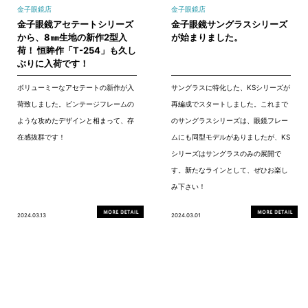
金子眼鏡店
金子眼鏡店
金子眼鏡アセテートシリーズ
金子眼鏡サングラスシリーズ
から、8㎜生地の新作2型入
が始まりました。
荷！ 恒眸作「T-254」も久し
ぶりに入荷です！
ボリューミーなアセテートの新作が入
サングラスに特化した、KSシリーズが
荷致しました。ビンテージフレームの
再編成でスタートしました。これまで
ような攻めたデザインと相まって、存
のサングラスシリーズは、眼鏡フレー
在感抜群です！
ムにも同型モデルがありましたが、KS
シリーズはサングラスのみの展開で
す。新たなラインとして、ぜひお楽し
み下さい！
2024.03.13
2024.03.01