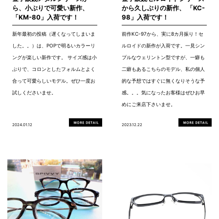
ら、小ぶりで可愛い新作、
から久しぶりの新作、 「KC-
「KM-80」入荷です！
98」入荷です！
新年最初の投稿（遅くなってしまいま
前作KC-97から、実に8カ月振り！セ
した。。）は、POPで明るいカラーリ
ルロイドの新作が入荷です。一見シン
ングが楽しい新作です。 サイズ感は小
プルなウェリントン型ですが、一癖も
ぶりで、コロンとしたフォルムとよく
二癖もあるこちらのモデル、私の個人
合って可愛らしいモデル。ぜひ一度お
的な予想ではすぐに無くなりそうな予
試しくださいませ。
感。。。気になったお客様はぜひお早
めにご来店下さいませ。
2024.01.12
2023.12.22