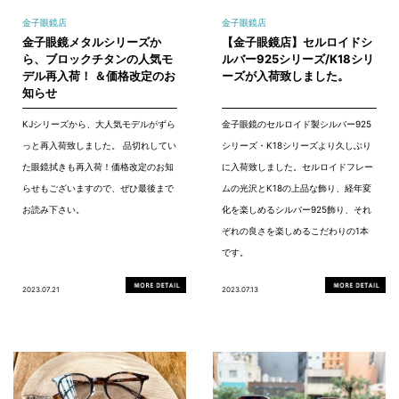
金子眼鏡店
金子眼鏡店
金子眼鏡メタルシリーズか
【金子眼鏡店】セルロイドシ
ら、ブロックチタンの人気モ
ルバー925シリーズ/K18シリ
デル再入荷！ ＆価格改定のお
ーズが入荷致しました。
知らせ
KJシリーズから、大人気モデルがずら
金子眼鏡のセルロイド製シルバー925
っと再入荷致しました。 品切れしてい
シリーズ・K18シリーズより久しぶり
た眼鏡拭きも再入荷！価格改定のお知
に入荷致しました。セルロイドフレー
らせもございますので、ぜひ最後まで
ムの光沢とK18の上品な飾り、経年変
お読み下さい。
化を楽しめるシルバー925飾り、それ
ぞれの良さを楽しめるこだわりの1本
です。
2023.07.21
2023.07.13