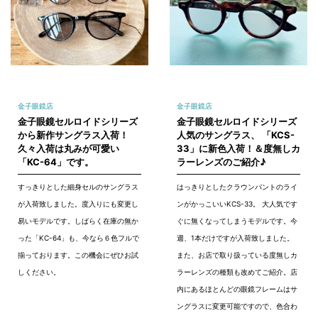
金子眼鏡店
金子眼鏡店
金子眼鏡セルロイドシリーズ
金子眼鏡セルロイドシリーズ
から新作サングラス入荷！
人気のサングラス、 「KCS-
久々入荷は丸みが可愛い
33」に新色入荷！＆度無しカ
「KC-64」です。
ラーレンズのご紹介♪
すっきりとした細身セルのサングラス
はっきりとしたクラウンパントのライ
が入荷致しました。度入りにも変更し
ンがかっこいいKCS-33。 大人気です
易いモデルです。しばらく在庫の無か
ぐに無くなってしまうモデルです。今
った「KC-64」も、今なら６色フルで
週、1本だけですが入荷致しました。
揃っております。この機会にぜひお試
また、お店で取り扱っている度無しカ
しください。
ラーレンズの種類も改めてご紹介。店
内にあるほとんどの眼鏡フレームはサ
ングラスに変更可能ですので、色合わ