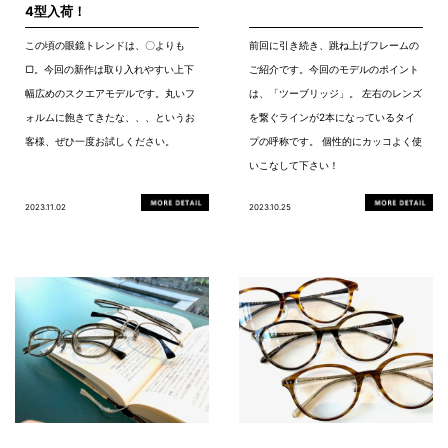
4型入荷！
この頃の眼鏡トレンドは、〇よりも
前回に引き続き、跳ね上げフレームの
▢。今回の新作は取り入れやすい上下
ご紹介です。今回のモデルのポイント
幅広めのスクエアモデルです。丸いフ
は、「ツーブリッジ」。 左右のレンズ
ォルムに飽きてきたな、、、というお
を繋ぐラインが2本になっているタイ
客様、ぜひ一度お試しください。
プの呼称です。 個性的にカッコよく使
いこなして下さい！
2023.11.02
2023.10.25