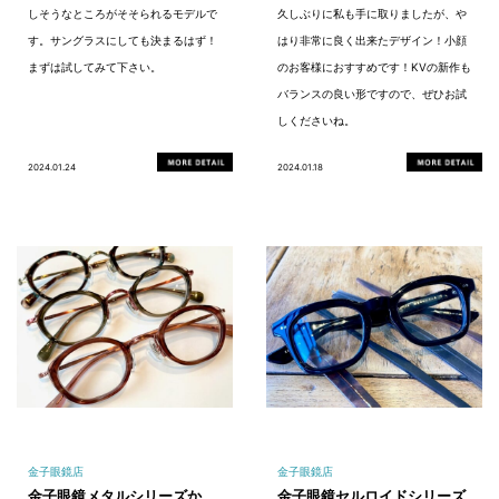
しそうなところがそそられるモデルで
久しぶりに私も手に取りましたが、や
す。サングラスにしても決まるはず！
はり非常に良く出来たデザイン！小顔
まずは試してみて下さい。
のお客様におすすめです！KVの新作も
バランスの良い形ですので、ぜひお試
しくださいね。
2024.01.24
2024.01.18
金子眼鏡店
金子眼鏡店
金子眼鏡メタルシリーズか
金子眼鏡セルロイドシリーズ