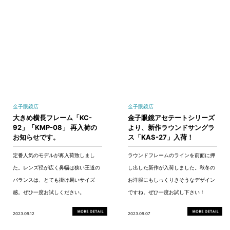
金子眼鏡店
金子眼鏡店
大きめ横長フレーム「KC-
金子眼鏡アセテートシリーズ
92」「KMP-08」 再入荷の
より、新作ラウンドサングラ
お知らせです。
ス「KAS-27」入荷！
定番人気のモデルが再入荷致しまし
ラウンドフレームのラインを前面に押
た。レンズ径が広く鼻幅は狭い王道の
し出した新作が入荷しました。秋冬の
バランスは、とても掛け易いサイズ
お洋服にもしっくりきそうなデザイン
感。ぜひ一度お試しください。
ですね。ぜひ一度お試し下さい！
2023.09.12
2023.09.07