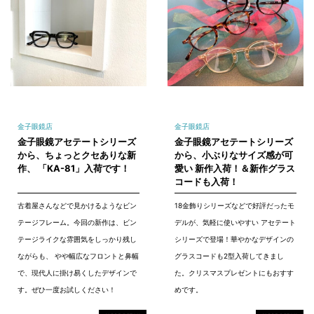
金子眼鏡店
金子眼鏡店
金子眼鏡アセテートシリーズ
金子眼鏡アセテートシリーズ
から、ちょっとクセありな新
から、小ぶりなサイズ感が可
作、 「KA-81」入荷です！
愛い 新作入荷！＆新作グラス
コードも入荷！
古着屋さんなどで見かけるようなビン
18金飾りシリーズなどで好評だったモ
テージフレーム。今回の新作は、ビン
デルが、気軽に使いやすい アセテート
テージライクな雰囲気をしっかり残し
シリーズで登場！華やかなデザインの
ながらも、 やや幅広なフロントと鼻幅
グラスコードも2型入荷してきまし
で、現代人に掛け易くしたデザインで
た。クリスマスプレゼントにもおすす
す。ぜひ一度お試しください！
めです。