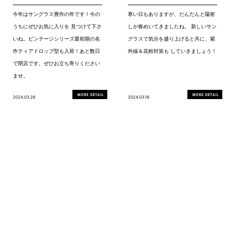
今年はサングラス豊作の年です！今の
寒い日もありますが、だんだんと陽射
うちにぜひお気に入りを 見つけて下さ
しが春めいてきましたね。 新しいサン
いね。ビンテージシリーズ最初期の名
グラスで気分を盛り上げると共に、紫
作ティアドロップ型も入荷！あと数日
外線＆花粉対策も していきましょう！
で閉店です。ぜひお立ち寄りください
ませ。
2024.03.26
2024.03.18