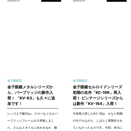
2024.02.07
2024.02.01
金子眼鏡店
金子眼鏡店
金子眼鏡メタルシリーズか
金子眼鏡セルロイドシリーズ
ら、バーブリッジの新作入
初期の名作「KC-19R」再入
荷！ 「KV-63」も久々に追
荷！ ビンテージシリーズから
加です！
は新作「KV-164」入荷！
レンズ上下幅25㎜、ナローなメタルバ
今回再入荷したKC-19は、かなり初期
ーブリッジフレームが入荷致しまし
のモデルながら、しばらく再製作され
た。どんなスタイルに合わせるか、難
ていなかったものです。今回、本当に