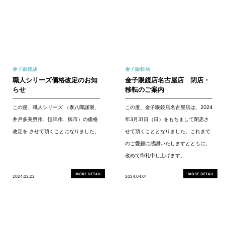
金子眼鏡店
金子眼鏡店
職人シリーズ価格改定のお知
金子眼鏡店名古屋店 閉店・
らせ
移転のご案内
この度、職人シリーズ （泰八郎謹製、
この度、金子眼鏡店名古屋店は、2024
井戸多美男作、恒眸作、與市）の価格
年3月31日（日）をもちまして閉店さ
改定を させて頂くことになりました。
せて頂くこととなりました。これまで
のご愛顧に感謝いたしますとともに、
改めて御礼申し上げます。
2024.02.22
2024.04.01