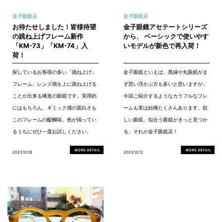
金子眼鏡店
金子眼鏡店
お待たせしました！皆様待望
金子眼鏡アセテートシリーズ
の跳ね上げフレーム新作
から、 ベーシックで使いやす
「KM-73」「KM-74」入
いモデルが新色で再入荷！
荷！
探しているお客様の多い「跳ね上げ」
金子眼鏡といえば、黒縁や丸眼鏡がま
フレーム。レンズ側を上に跳ね上げる
ず思い浮かぶ方も多いと思いますが、
ことが出来る構造の眼鏡です。実用的
今回ご紹介するようなカラフルなフレ
にはもちろん、ギミック感の面白さも
ームも実は結構たくさんあります。欲
このフレームの醍醐味。色が揃ってい
しい眼鏡、似合う眼鏡がきっと見つか
るうちにぜひ一度お試しください。
る、それが金子眼鏡店！
2023.10.18
2023.10.12