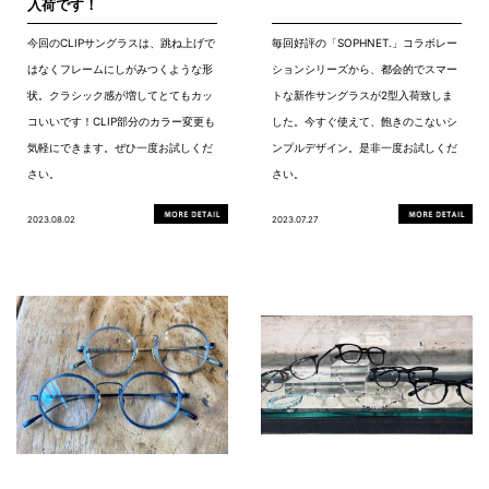
入荷です！
今回のCLIPサングラスは、跳ね上げで
毎回好評の「SOPHNET.」コラボレー
はなくフレームにしがみつくような形
ションシリーズから、都会的でスマー
状。クラシック感が増してとてもカッ
トな新作サングラスが2型入荷致しま
コいいです！CLIP部分のカラー変更も
した。今すぐ使えて、飽きのこないシ
気軽にできます。ぜひ一度お試しくだ
ンプルデザイン。是非一度お試しくだ
さい。
さい。
2023.08.02
2023.07.27