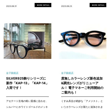
2023.08.31
2023.08.23
金子眼鏡店
金子眼鏡店
SILVER925飾りシリーズに
度無しカラーレンズ新色追加
新作「KAP-13」「KAP-14」
&調光レンズがリニューア
入荷です！
ル！ 電子マネーご利用開始の
ご案内も！
アセテート生地の軽い質感に合わせ、
くすみ具合が絶妙な「アメジスト」と
シルバーにホワイトゴールドのメッキ
いうカラーレンズが新たに追加されま