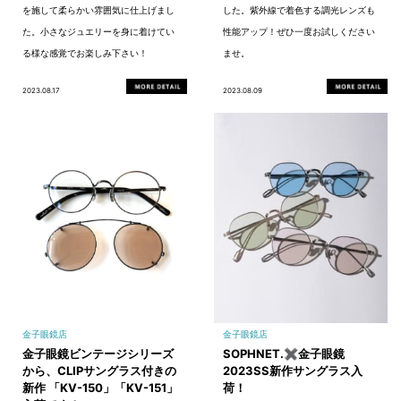
を施して柔らかい雰囲気に仕上げまし
した。紫外線で着色する調光レンズも
た。小さなジュエリーを身に着けてい
性能アップ！ぜひ一度お試しください
る様な感覚でお楽しみ下さい！
ませ。
2023.08.17
2023.08.09
金子眼鏡店
金子眼鏡店
金子眼鏡ビンテージシリーズ
SOPHNET.✖金子眼鏡
から、CLIPサングラス付きの
2023SS新作サングラス入
新作 「KV-150」「KV-151」
荷！