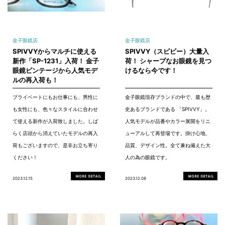
金子眼鏡店
金子眼鏡店
SPIVVYからマルチに使える
SPIVVY（スピビー）大量入
新作「SP-1231」入荷！ 金子
荷！ シャープなお眼鏡を見つ
眼鏡ビンテージから人気モデ
けるなら今です！
ルの再入荷も！
プライベートにもお仕事にも、男性に
金子眼鏡現存ブランドの中で、最も歴
も女性にも、色々なスタイルに合わせ
史あるブランドである 「SPIVVY」。
て使える新作が入荷致しました。しば
人気モデルが品番やカラー展開をリニ
らく店頭から消えていたモデルの再入
ューアルして再登場です。掛け心地、
荷もございますので、是非お立ち寄り
品質、デザイン性。全て兼ね備えた大
ください！
人の為の眼鏡です。
2023.12.15
2023.12.08