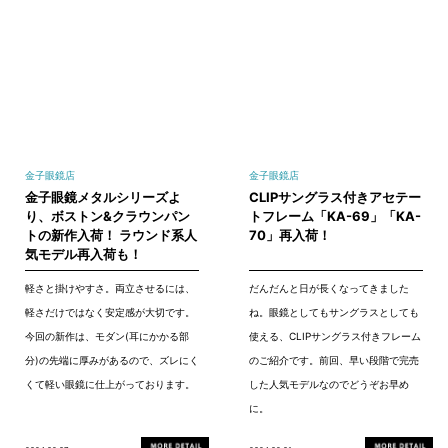
金子眼鏡店
金子眼鏡店
金子眼鏡メタルシリーズよ
CLIPサングラス付きアセテー
り、ボストン&クラウンパン
トフレーム「KA-69」「KA-
トの新作入荷！ ラウンド系人
70」再入荷！
気モデル再入荷も！
軽さと掛けやすさ。両立させるには、
だんだんと日が長くなってきました
軽さだけではなく安定感が大切です。
ね。眼鏡としてもサングラスとしても
今回の新作は、モダン(耳にかかる部
使える、CLIPサングラス付きフレーム
分)の先端に厚みがあるので、ズレにく
のご紹介です。前回、早い段階で完売
くて軽い眼鏡に仕上がっております。
した人気モデルなのでどうぞお早め
に。