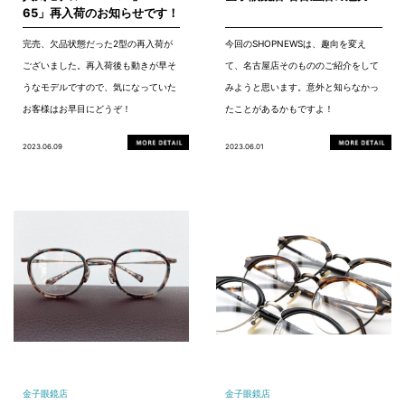
65」再入荷のお知らせです！
完売、欠品状態だった2型の再入荷が
今回のSHOPNEWSは、趣向を変え
ございました。再入荷後も動きが早そ
て、名古屋店そのもののご紹介をして
うなモデルですので、気になっていた
みようと思います。意外と知らなかっ
お客様はお早目にどうぞ！
たことがあるかもですよ！
2023.06.09
2023.06.01
金子眼鏡店
金子眼鏡店