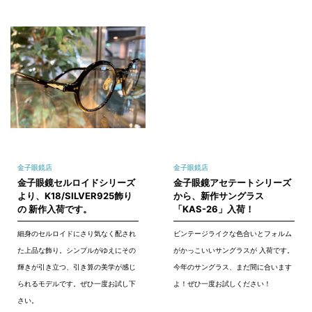
金子眼鏡店
金子眼鏡店
金子眼鏡セルロイドシリーズ
金子眼鏡アセテートシリーズ
より、K18/SILVER925飾り
から、新作サングラス
の 新作入荷です。
「KAS-26」入荷！
細身のセルロイドにさり気なく配され
ビンテージライクな色合いとフォルム
た上品な飾り。シンプルがゆえにその
がかっこいいサングラスが 入荷です。
輝きが引き立つ、引き算の美学が感じ
今年のサングラス、まだ間に合います
られるモデルです。ぜひ一度お試し下
よ！ぜひ一度お試しください！
さい。