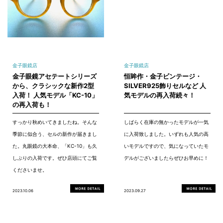
金子眼鏡店
金子眼鏡店
金子眼鏡アセテートシリーズ
恒眸作・金子ビンテージ・
から、クラシックな新作2型
SILVER925飾りセルなど 人
入荷！ 人気モデル「KC-10」
気モデルの再入荷続々！
の再入荷も！
すっかり秋めいてきましたね。そんな
しばらく在庫の無かったモデルが一気
季節に似合う、セルの新作が届きまし
に入荷致しました。いずれも人気の高
た。丸眼鏡の大本命、「KC-10」も久
いモデルですので、気になっていたモ
しぶりの入荷です。ぜひ店頭にてご覧
デルがございましたらぜひお早めに！
くださいませ。
2023.10.06
2023.09.27