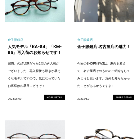
金子眼鏡店
金子眼鏡店
人気モデル「KA-64」「KM-
金子眼鏡店 名古屋店の魅力！
65」再入荷のお知らせです！
完売、欠品状態だった2型の再入荷が
今回のSHOPNEWSは、趣向を変え
ございました。再入荷後も動きが早そ
て、名古屋店そのもののご紹介をして
うなモデルですので、気になっていた
みようと思います。意外と知らなかっ
お客様はお早目にどうぞ！
たことがあるかもですよ！
2023.06.09
2023.06.01