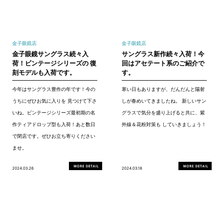
金子眼鏡店
金子眼鏡店
金子眼鏡サングラス続々入
サングラス新作続々入荷！今
荷！ビンテージシリーズの 復
回はアセテート系のご紹介で
刻モデルも入荷です。
す。
今年はサングラス豊作の年です！今の
寒い日もありますが、だんだんと陽射
うちにぜひお気に入りを 見つけて下さ
しが春めいてきましたね。 新しいサン
いね。ビンテージシリーズ最初期の名
グラスで気分を盛り上げると共に、紫
作ティアドロップ型も入荷！あと数日
外線＆花粉対策も していきましょう！
で閉店です。ぜひお立ち寄りください
ませ。
2024.03.26
2024.03.18