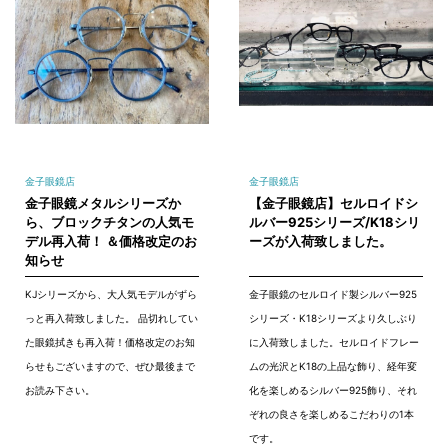
金子眼鏡店
金子眼鏡店
金子眼鏡メタルシリーズか
【金子眼鏡店】セルロイドシ
ら、ブロックチタンの人気モ
ルバー925シリーズ/K18シリ
デル再入荷！ ＆価格改定のお
ーズが入荷致しました。
知らせ
KJシリーズから、大人気モデルがずら
金子眼鏡のセルロイド製シルバー925
っと再入荷致しました。 品切れしてい
シリーズ・K18シリーズより久しぶり
た眼鏡拭きも再入荷！価格改定のお知
に入荷致しました。セルロイドフレー
らせもございますので、ぜひ最後まで
ムの光沢とK18の上品な飾り、経年変
お読み下さい。
化を楽しめるシルバー925飾り、それ
ぞれの良さを楽しめるこだわりの1本
です。