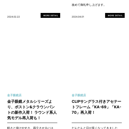
改めて御礼申し上げます。
2024.02.22
2024.04.01
金子眼鏡店
金子眼鏡店
金子眼鏡メタルシリーズよ
CLIPサングラス付きアセテー
り、ボストン&クラウンパン
トフレーム「KA-69」「KA-
トの新作入荷！ ラウンド系人
70」再入荷！
気モデル再入荷も！
軽さと掛けやすさ。両立させるには、
だんだんと日が長くなってきました