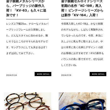
金子眼鏡メタルシリーズか
金子眼鏡セルロイドシリーズ
ら、バーブリッジの新作入
初期の名作「KC-19R」再入
荷！ 「KV-63」も久々に追
荷！ ビンテージシリーズから
加です！
は新作「KV-164」入荷！
レンズ上下幅25㎜、ナローなメタルバ
今回再入荷したKC-19は、かなり初期
ーブリッジフレームが入荷致しまし
のモデルながら、しばらく再製作され
た。どんなスタイルに合わせるか、難
ていなかったものです。今回、本当に
しそうなところがそそられるモデルで
久しぶりに私も手に取りましたが、や
す。サングラスにしても決まるはず！
はり非常に良く出来たデザイン！小顔
まずは試してみて下さい。
のお客様におすすめです！KVの新作も
バランスの良い形ですので、ぜひお試
しくださいね。
2024.01.24
2024.01.18