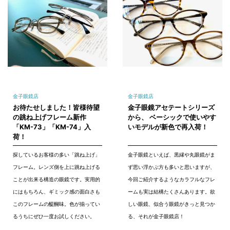
金子眼鏡店
金子眼鏡店
お待たせしました！皆様待望
金子眼鏡アセテートシリーズ
の跳ね上げフレーム新作
から、 ベーシックで使いやす
「KM-73」「KM-74」入
いモデルが新色で再入荷！
荷！
探しているお客様の多い「跳ね上げ」
金子眼鏡といえば、黒縁や丸眼鏡がま
フレーム。レンズ側を上に跳ね上げる
ず思い浮かぶ方も多いと思いますが、
ことが出来る構造の眼鏡です。実用的
今回ご紹介するようなカラフルなフレ
にはもちろん、ギミック感の面白さも
ームも実は結構たくさんあります。欲
このフレームの醍醐味。色が揃ってい
しい眼鏡、似合う眼鏡がきっと見つか
るうちにぜひ一度お試しください。
る、それが金子眼鏡店！