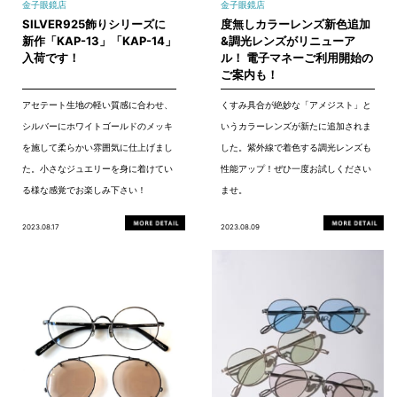
金子眼鏡店
金子眼鏡店
SILVER925飾りシリーズに
度無しカラーレンズ新色追加
新作「KAP-13」「KAP-14」
&調光レンズがリニューア
入荷です！
ル！ 電子マネーご利用開始の
ご案内も！
アセテート生地の軽い質感に合わせ、
くすみ具合が絶妙な「アメジスト」と
シルバーにホワイトゴールドのメッキ
いうカラーレンズが新たに追加されま
を施して柔らかい雰囲気に仕上げまし
した。紫外線で着色する調光レンズも
た。小さなジュエリーを身に着けてい
性能アップ！ぜひ一度お試しください
る様な感覚でお楽しみ下さい！
ませ。
2023.08.17
2023.08.09