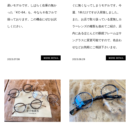
易いモデルです。しばらく在庫の無か
ぐに無くなってしまうモデルです。今
った「KC-64」も、今なら６色フルで
週、1本だけですが入荷致しました。
揃っております。この機会にぜひお試
また、お店で取り扱っている度無しカ
しください。
ラーレンズの種類も改めてご紹介。店
内にあるほとんどの眼鏡フレームはサ
ングラスに変更可能ですので、色合わ
せなどお気軽にご相談下さいませ。
2023.07.08
2023.06.29