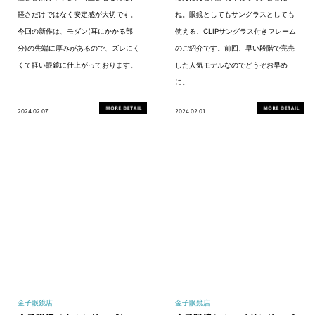
軽さだけではなく安定感が大切です。
ね。眼鏡としてもサングラスとしても
今回の新作は、モダン(耳にかかる部
使える、CLIPサングラス付きフレーム
分)の先端に厚みがあるので、ズレにく
のご紹介です。前回、早い段階で完売
くて軽い眼鏡に仕上がっております。
した人気モデルなのでどうぞお早め
に。
2024.02.07
2024.02.01
金子眼鏡店
金子眼鏡店