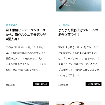
金子眼鏡店
金子眼鏡店
金子眼鏡ビンテージシリーズ
またまた跳ね上げフレームの
から、新作スクエアモデルが
新作入荷です！
4型入荷！
この頃の眼鏡トレンドは、〇よりも
前回に引き続き、跳ね上げフレームの
▢。今回の新作は取り入れやすい上下
ご紹介です。今回のモデルのポイント
幅広めのスクエアモデルです。丸いフ
は、「ツーブリッジ」。 左右のレンズ
ォルムに飽きてきたな、、、というお
を繋ぐラインが2本になっているタイ
客様、ぜひ一度お試しください。
プの呼称です。 個性的にカッコよく使
いこなして下さい！
2023.11.02
2023.10.25