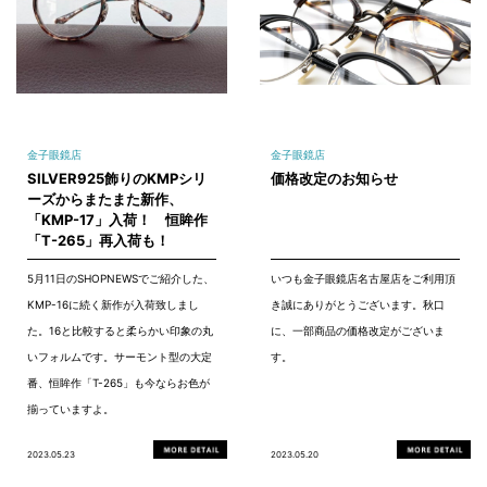
金子眼鏡店
金子眼鏡店
SILVER925飾りのKMPシリ
価格改定のお知らせ
ーズからまたまた新作、
「KMP-17」入荷！ 恒眸作
「T-265」再入荷も！
5月11日のSHOPNEWSでご紹介した、
いつも金子眼鏡店名古屋店をご利用頂
KMP-16に続く新作が入荷致しまし
き誠にありがとうございます。秋口
た。16と比較すると柔らかい印象の丸
に、一部商品の価格改定がございま
いフォルムです。サーモント型の大定
す。
番、恒眸作「T-265」も今ならお色が
揃っていますよ。
2023.05.23
2023.05.20