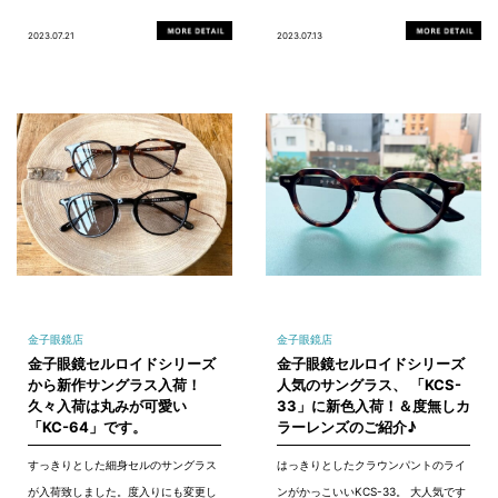
2023.07.21
2023.07.13
金子眼鏡店
金子眼鏡店
金子眼鏡セルロイドシリーズ
金子眼鏡セルロイドシリーズ
から新作サングラス入荷！
人気のサングラス、 「KCS-
久々入荷は丸みが可愛い
33」に新色入荷！＆度無しカ
「KC-64」です。
ラーレンズのご紹介♪
すっきりとした細身セルのサングラス
はっきりとしたクラウンパントのライ
が入荷致しました。度入りにも変更し
ンがかっこいいKCS-33。 大人気です