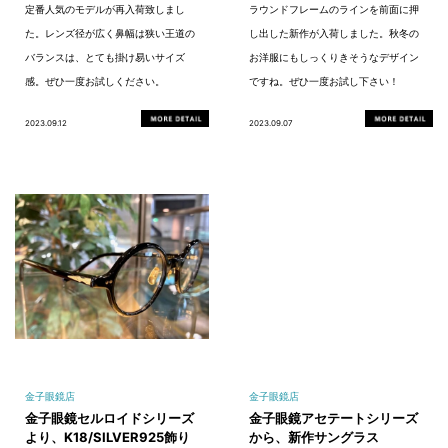
定番人気のモデルが再入荷致しまし
ラウンドフレームのラインを前面に押
た。レンズ径が広く鼻幅は狭い王道の
し出した新作が入荷しました。秋冬の
バランスは、とても掛け易いサイズ
お洋服にもしっくりきそうなデザイン
感。ぜひ一度お試しください。
ですね。ぜひ一度お試し下さい！
2023.09.12
2023.09.07
金子眼鏡店
金子眼鏡店
金子眼鏡セルロイドシリーズ
金子眼鏡アセテートシリーズ
より、K18/SILVER925飾り
から、新作サングラス