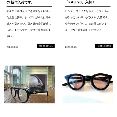
の 新作入荷です。
「KAS-26」入荷！
細身のセルロイドにさり気なく配され
ビンテージライクな色合いとフォルム
た上品な飾り。シンプルがゆえにその
がかっこいいサングラスが 入荷です。
輝きが引き立つ、引き算の美学が感じ
今年のサングラス、まだ間に合います
られるモデルです。ぜひ一度お試し下
よ！ぜひ一度お試しください！
さい。
2023.08.31
2023.08.23