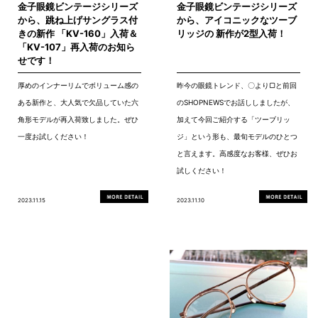
金子眼鏡ビンテージシリーズ
金子眼鏡ビンテージシリーズ
から、跳ね上げサングラス付
から、アイコニックなツーブ
きの新作 「KV-160」入荷＆
リッジの 新作が2型入荷！
「KV-107」再入荷のお知ら
せです！
厚めのインナーリムでボリューム感の
昨今の眼鏡トレンド、〇より▢と前回
ある新作と、大人気で欠品していた六
のSHOPNEWSでお話ししましたが、
角形モデルが再入荷致しました。ぜひ
加えて今回ご紹介する「ツーブリッ
一度お試しください！
ジ」という形も、最旬モデルのひとつ
と言えます。高感度なお客様、ぜひお
試しください！
2023.11.15
2023.11.10