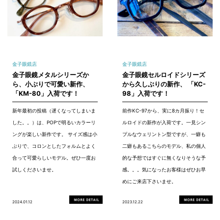
金子眼鏡店
金子眼鏡店
金子眼鏡メタルシリーズか
金子眼鏡セルロイドシリーズ
ら、小ぶりで可愛い新作、
から久しぶりの新作、 「KC-
「KM-80」入荷です！
98」入荷です！
新年最初の投稿（遅くなってしまいま
前作KC-97から、実に8カ月振り！セ
した。。）は、POPで明るいカラーリ
ルロイドの新作が入荷です。一見シン
ングが楽しい新作です。 サイズ感は小
プルなウェリントン型ですが、一癖も
ぶりで、コロンとしたフォルムとよく
二癖もあるこちらのモデル、私の個人
合って可愛らしいモデル。ぜひ一度お
的な予想ではすぐに無くなりそうな予
試しくださいませ。
感。。。気になったお客様はぜひお早
めにご来店下さいませ。
2024.01.12
2023.12.22