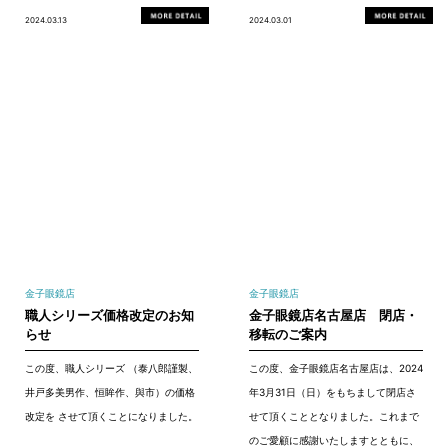
2024.03.13
2024.03.01
金子眼鏡店
金子眼鏡店
職人シリーズ価格改定のお知
金子眼鏡店名古屋店 閉店・
らせ
移転のご案内
この度、職人シリーズ （泰八郎謹製、
この度、金子眼鏡店名古屋店は、2024
井戸多美男作、恒眸作、與市）の価格
年3月31日（日）をもちまして閉店さ
改定を させて頂くことになりました。
せて頂くこととなりました。これまで
のご愛顧に感謝いたしますとともに、