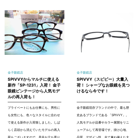
金子眼鏡店
金子眼鏡店
SPIVVYからマルチに使える
SPIVVY（スピビー）大量入
新作「SP-1231」入荷！ 金子
荷！ シャープなお眼鏡を見つ
眼鏡ビンテージから人気モデ
けるなら今です！
ルの再入荷も！
プライベートにもお仕事にも、男性に
金子眼鏡現存ブランドの中で、最も歴
も女性にも、色々なスタイルに合わせ
史あるブランドである 「SPIVVY」。
て使える新作が入荷致しました。しば
人気モデルが品番やカラー展開をリニ
らく店頭から消えていたモデルの再入
ューアルして再登場です。掛け心地、
荷もございますので、是非お立ち寄り
品質、デザイン性。全て兼ね備えた大