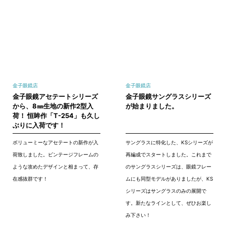
金子眼鏡店
金子眼鏡店
金子眼鏡アセテートシリーズ
金子眼鏡サングラスシリーズ
から、8㎜生地の新作2型入
が始まりました。
荷！ 恒眸作「T-254」も久し
ぶりに入荷です！
ボリューミーなアセテートの新作が入
サングラスに特化した、KSシリーズが
荷致しました。ビンテージフレームの
再編成でスタートしました。これまで
ような攻めたデザインと相まって、存
のサングラスシリーズは、眼鏡フレー
在感抜群です！
ムにも同型モデルがありましたが、KS
シリーズはサングラスのみの展開で
す。新たなラインとして、ぜひお楽し
み下さい！