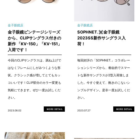
金子眼鏡店
金子眼鏡店
金子眼鏡ビンテージシリーズ
SOPHNET.✖金子眼鏡
から、CLIPサングラス付きの
2023SS新作サングラス入
新作 「KV-150」「KV-151」
荷！
入荷です！
今回のCLIPサングラスは、跳ね上げで
毎回好評の「SOPHNET.」コラボレー
はなくフレームにしがみつくような形
ションシリーズから、都会的でスマー
状。クラシック感が増してとてもカッ
トな新作サングラスが2型入荷致しま
コいいです！CLIP部分のカラー変更も
した。今すぐ使えて、飽きのこないシ
気軽にできます。ぜひ一度お試しくだ
ンプルデザイン。是非一度お試しくだ
さい。
さい。
2023.08.02
2023.07.27