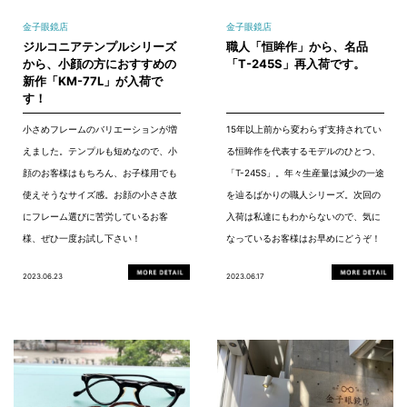
金子眼鏡店
金子眼鏡店
ジルコニアテンプルシリーズ
職人「恒眸作」から、名品
から、小顔の方におすすめの
「T-245S」再入荷です。
新作「KM-77L」が入荷で
す！
小さめフレームのバリエーションが増
15年以上前から変わらず支持されてい
えました。テンプルも短めなので、小
る恒眸作を代表するモデルのひとつ、
顔のお客様はもちろん、お子様用でも
「T-245S」。年々生産量は減少の一途
使えそうなサイズ感。お顔の小ささ故
を辿るばかりの職人シリーズ。次回の
にフレーム選びに苦労しているお客
入荷は私達にもわからないので、気に
様、ぜひ一度お試し下さい！
なっているお客様はお早めにどうぞ！
2023.06.23
2023.06.17