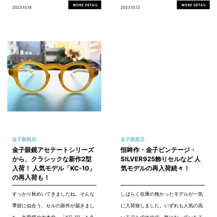
2023.10.18
2023.10.12
金子眼鏡店
金子眼鏡店
金子眼鏡アセテートシリーズ
恒眸作・金子ビンテージ・
から、クラシックな新作2型
SILVER925飾りセルなど 人
入荷！ 人気モデル「KC-10」
気モデルの再入荷続々！
の再入荷も！
すっかり秋めいてきましたね。そんな
しばらく在庫の無かったモデルが一気
季節に似合う、セルの新作が届きまし
に入荷致しました。いずれも人気の高