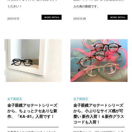
ください！
人の為の眼鏡です。
2023.12.15
2023.12.08
金子眼鏡店
金子眼鏡店
金子眼鏡アセテートシリーズ
金子眼鏡アセテートシリーズ
から、ちょっとクセありな新
から、小ぶりなサイズ感が可
作、 「KA-81」入荷です！
愛い 新作入荷！＆新作グラス
コードも入荷！