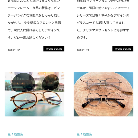
古着屋さんなどで見かけるようなビン
18金飾りシリーズなどで好評だったモ
テージフレーム。今回の新作は、ビン
デルが、気軽に使いやすい アセテート
テージライクな雰囲気をしっかり残し
シリーズで登場！華やかなデザインの
ながらも、 やや幅広なフロントと鼻幅
グラスコードも2型入荷してきまし
で、現代人に掛け易くしたデザインで
た。クリスマスプレゼントにもおすす
す。ぜひ一度お試しください！
めです。
2023.11.30
2023.11.22
金子眼鏡店
金子眼鏡店