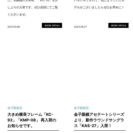
た。丸眼鏡の大本命、「KC-10」も久
いモデルですので、気になっていたモ
しぶりの入荷です。ぜひ店頭にてご覧
デルがございましたらぜひお早めに！
くださいませ。
2023.10.06
2023.09.27
金子眼鏡店
金子眼鏡店
大きめ横長フレーム「KC-
金子眼鏡アセテートシリーズ
92」「KMP-08」 再入荷の
より、新作ラウンドサングラ
お知らせです。
ス「KAS-27」入荷！