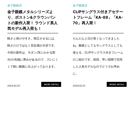
金子眼鏡店
金子眼鏡店
金子眼鏡メタルシリーズよ
CLIPサングラス付きアセテー
り、ボストン&クラウンパン
トフレーム「KA-69」「KA-
トの新作入荷！ ラウンド系人
70」再入荷！
気モデル再入荷も！
軽さと掛けやすさ。両立させるには、
だんだんと日が長くなってきました
軽さだけではなく安定感が大切です。
ね。眼鏡としてもサングラスとしても
今回の新作は、モダン(耳にかかる部
使える、CLIPサングラス付きフレーム
分)の先端に厚みがあるので、ズレにく
のご紹介です。前回、早い段階で完売
くて軽い眼鏡に仕上がっております。
した人気モデルなのでどうぞお早め
に。
2024.02.07
2024.02.01