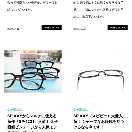
合って可愛らしいモデル。ぜひ一度お
的な予想ではすぐに無くなりそうな予
試しくださいませ。
感。。。気になったお客様はぜひお早
めにご来店下さいませ。
2024.01.12
2023.12.22
金子眼鏡店
金子眼鏡店
SPIVVYからマルチに使える
SPIVVY（スピビー）大量入
新作「SP-1231」入荷！ 金子
荷！ シャープなお眼鏡を見つ
眼鏡ビンテージから人気モデ
けるなら今です！