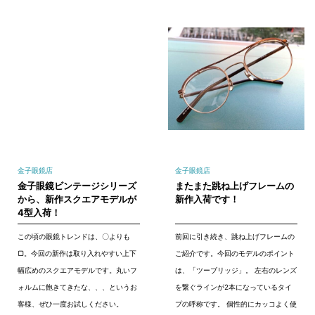
金子眼鏡店
金子眼鏡店
金子眼鏡ビンテージシリーズ
またまた跳ね上げフレームの
から、新作スクエアモデルが
新作入荷です！
4型入荷！
この頃の眼鏡トレンドは、〇よりも
前回に引き続き、跳ね上げフレームの
▢。今回の新作は取り入れやすい上下
ご紹介です。今回のモデルのポイント
幅広めのスクエアモデルです。丸いフ
は、「ツーブリッジ」。 左右のレンズ
ォルムに飽きてきたな、、、というお
を繋ぐラインが2本になっているタイ
客様、ぜひ一度お試しください。
プの呼称です。 個性的にカッコよく使