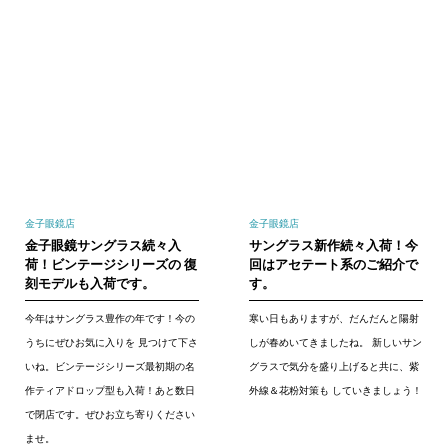
金子眼鏡店
金子眼鏡店
金子眼鏡サングラス続々入
サングラス新作続々入荷！今
荷！ビンテージシリーズの 復
回はアセテート系のご紹介で
刻モデルも入荷です。
す。
今年はサングラス豊作の年です！今の
寒い日もありますが、だんだんと陽射
うちにぜひお気に入りを 見つけて下さ
しが春めいてきましたね。 新しいサン
いね。ビンテージシリーズ最初期の名
グラスで気分を盛り上げると共に、紫
作ティアドロップ型も入荷！あと数日
外線＆花粉対策も していきましょう！
で閉店です。ぜひお立ち寄りください
ませ。