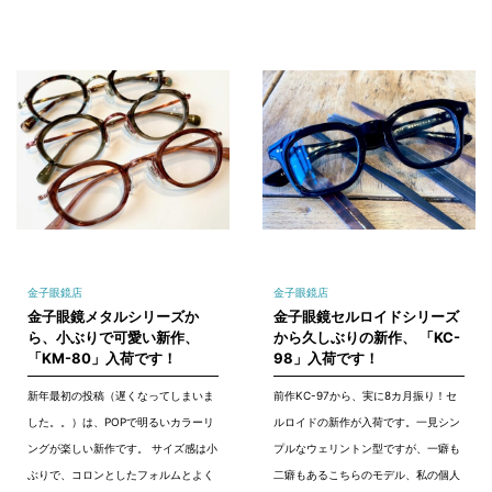
金子眼鏡店
金子眼鏡店
金子眼鏡メタルシリーズか
金子眼鏡セルロイドシリーズ
ら、小ぶりで可愛い新作、
から久しぶりの新作、 「KC-
「KM-80」入荷です！
98」入荷です！
新年最初の投稿（遅くなってしまいま
前作KC-97から、実に8カ月振り！セ
した。。）は、POPで明るいカラーリ
ルロイドの新作が入荷です。一見シン
ングが楽しい新作です。 サイズ感は小
プルなウェリントン型ですが、一癖も
ぶりで、コロンとしたフォルムとよく
二癖もあるこちらのモデル、私の個人