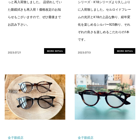
っと再入荷致しました。 品切れしてい
シリーズ・K18シリーズより久しぶり
た眼鏡拭きも再入荷！価格改定のお知
に入荷致しました。セルロイドフレー
らせもございますので、ぜひ最後まで
ムの光沢とK18の上品な飾り、経年変
お読み下さい。
化を楽しめるシルバー925飾り、それ
ぞれの良さを楽しめるこだわりの1本
です。
2023.07.21
2023.07.13
金子眼鏡店
金子眼鏡店