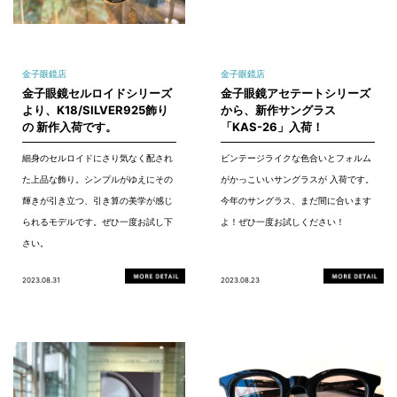
金子眼鏡店
金子眼鏡店
金子眼鏡セルロイドシリーズ
金子眼鏡アセテートシリーズ
より、K18/SILVER925飾り
から、新作サングラス
の 新作入荷です。
「KAS-26」入荷！
細身のセルロイドにさり気なく配され
ビンテージライクな色合いとフォルム
た上品な飾り。シンプルがゆえにその
がかっこいいサングラスが 入荷です。
輝きが引き立つ、引き算の美学が感じ
今年のサングラス、まだ間に合います
られるモデルです。ぜひ一度お試し下
よ！ぜひ一度お試しください！
さい。
2023.08.31
2023.08.23