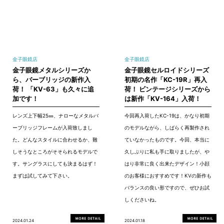
金子眼鏡店
金子眼鏡店
金子眼鏡メタルシリーズか
金子眼鏡セルロイドシリーズ
ら、バーブリッジの新作入
初期の名作「KC-19R」再入
荷！ 「KV-63」も久々に追
荷！ ビンテージシリーズから
加です！
は新作「KV-164」入荷！
レンズ上下幅25㎜、ナローなメタルバ
今回再入荷したKC-19は、かなり初期
ーブリッジフレームが入荷致しまし
のモデルながら、しばらく再製作され
た。どんなスタイルに合わせるか、難
ていなかったものです。今回、本当に
しそうなところがそそられるモデルで
久しぶりに私も手に取りましたが、や
す。サングラスにしても決まるはず！
はり非常に良く出来たデザイン！小顔
まずは試してみて下さい。
のお客様におすすめです！KVの新作も
バランスの良い形ですので、ぜひお試
しくださいね。
2024.01.24
2024.01.18