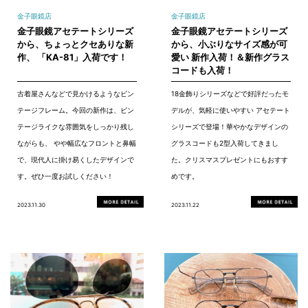
金子眼鏡店
金子眼鏡店
金子眼鏡アセテートシリーズ
金子眼鏡アセテートシリーズ
から、ちょっとクセありな新
から、小ぶりなサイズ感が可
作、 「KA-81」入荷です！
愛い 新作入荷！＆新作グラス
コードも入荷！
古着屋さんなどで見かけるようなビン
18金飾りシリーズなどで好評だったモ
テージフレーム。今回の新作は、ビン
デルが、気軽に使いやすい アセテート
テージライクな雰囲気をしっかり残し
シリーズで登場！華やかなデザインの
ながらも、 やや幅広なフロントと鼻幅
グラスコードも2型入荷してきまし
で、現代人に掛け易くしたデザインで
た。クリスマスプレゼントにもおすす
す。ぜひ一度お試しください！
めです。
2023.11.30
2023.11.22