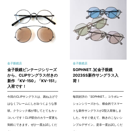
金子眼鏡店
金子眼鏡店
金子眼鏡ビンテージシリーズ
SOPHNET.✖金子眼鏡
から、CLIPサングラス付きの
2023SS新作サングラス入
新作 「KV-150」「KV-151」
荷！
入荷です！
今回のCLIPサングラスは、跳ね上げで
毎回好評の「SOPHNET.」コラボレー
はなくフレームにしがみつくような形
ションシリーズから、都会的でスマー
状。クラシック感が増してとてもカッ
トな新作サングラスが2型入荷致しま
コいいです！CLIP部分のカラー変更も
した。今すぐ使えて、飽きのこないシ
気軽にできます。ぜひ一度お試しくだ
ンプルデザイン。是非一度お試しくだ