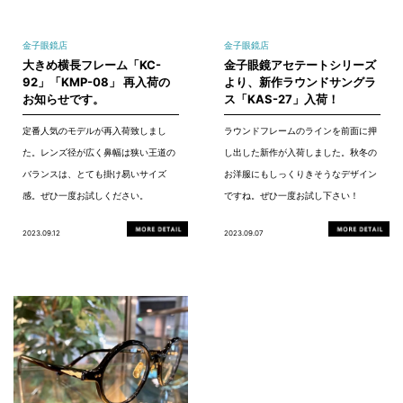
金子眼鏡店
金子眼鏡店
大きめ横長フレーム「KC-
金子眼鏡アセテートシリーズ
92」「KMP-08」 再入荷の
より、新作ラウンドサングラ
お知らせです。
ス「KAS-27」入荷！
定番人気のモデルが再入荷致しまし
ラウンドフレームのラインを前面に押
た。レンズ径が広く鼻幅は狭い王道の
し出した新作が入荷しました。秋冬の
バランスは、とても掛け易いサイズ
お洋服にもしっくりきそうなデザイン
感。ぜひ一度お試しください。
ですね。ぜひ一度お試し下さい！
2023.09.12
2023.09.07