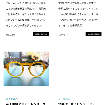
フレーム。レンズ側を上に跳ね上げる
ず思い浮かぶ方も多いと思いますが、
ことが出来る構造の眼鏡です。実用的
今回ご紹介するようなカラフルなフレ
にはもちろん、ギミック感の面白さも
ームも実は結構たくさんあります。欲
このフレームの醍醐味。色が揃ってい
しい眼鏡、似合う眼鏡がきっと見つか
るうちにぜひ一度お試しください。
る、それが金子眼鏡店！
2023.10.18
2023.10.12
金子眼鏡店
金子眼鏡店
金子眼鏡アセテートシリーズ
恒眸作・金子ビンテージ・