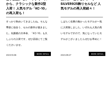
から、クラシックな新作2型
SILVER925飾りセルなど 人
入荷！ 人気モデル「KC-10」
気モデルの再入荷続々！
の再入荷も！
すっかり秋めいてきましたね。そんな
しばらく在庫の無かったモデルが一気
季節に似合う、セルの新作が届きまし
に入荷致しました。いずれも人気の高
た。丸眼鏡の大本命、「KC-10」も久
いモデルですので、気になっていたモ
しぶりの入荷です。ぜひ店頭にてご覧
デルがございましたらぜひお早めに！
くださいませ。
2023.10.06
2023.09.27