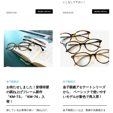
いこなして下さい！
2023.11.02
2023.10.25
金子眼鏡店
金子眼鏡店
お待たせしました！皆様待望
金子眼鏡アセテートシリーズ
の跳ね上げフレーム新作
から、 ベーシックで使いやす
「KM-73」「KM-74」入
いモデルが新色で再入荷！
荷！
探しているお客様の多い「跳ね上げ」
金子眼鏡といえば、黒縁や丸眼鏡がま