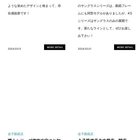
ような攻めたデザインと相まって、存
のサングラスシリーズは、眼鏡フレー
在感抜群です！
ムにも同型モデルがありましたが、KS
シリーズはサングラスのみの展開で
す。新たなラインとして、ぜひお楽し
み下さい！
2024.03.13
2024.03.01
金子眼鏡店
金子眼鏡店