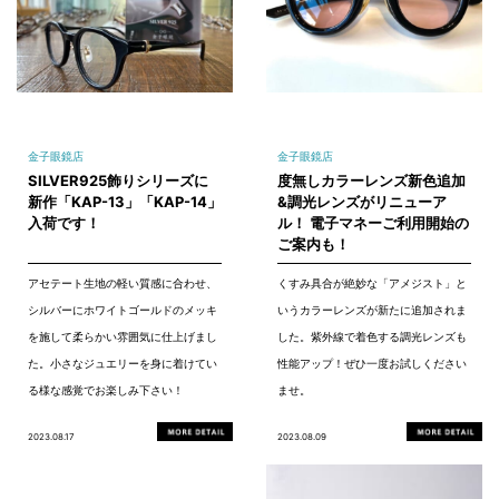
金子眼鏡店
金子眼鏡店
SILVER925飾りシリーズに
度無しカラーレンズ新色追加
新作「KAP-13」「KAP-14」
&調光レンズがリニューア
入荷です！
ル！ 電子マネーご利用開始の
ご案内も！
アセテート生地の軽い質感に合わせ、
くすみ具合が絶妙な「アメジスト」と
シルバーにホワイトゴールドのメッキ
いうカラーレンズが新たに追加されま
を施して柔らかい雰囲気に仕上げまし
した。紫外線で着色する調光レンズも
た。小さなジュエリーを身に着けてい
性能アップ！ぜひ一度お試しください
る様な感覚でお楽しみ下さい！
ませ。
2023.08.17
2023.08.09