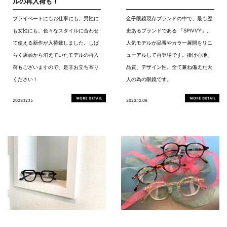
ルの再入荷も！
プライベートにもお仕事にも、男性に
金子眼鏡現存ブランドの中で、最も歴
も女性にも、色々なスタイルに合わせ
史あるブランドである 「SPIVVY」。
て使える新作が入荷致しました。しば
人気モデルが品番やカラー展開をリニ
らく店頭から消えていたモデルの再入
ューアルして再登場です。掛け心地、
荷もございますので、是非お立ち寄り
品質、デザイン性。全て兼ね備えた大
ください！
人の為の眼鏡です。
2023.12.15
2023.12.08