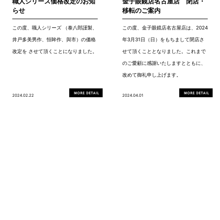
職人シリーズ価格改定のお知
金子眼鏡店名古屋店 閉店・
らせ
移転のご案内
この度、職人シリーズ （泰八郎謹製、
この度、金子眼鏡店名古屋店は、2024
井戸多美男作、恒眸作、與市）の価格
年3月31日（日）をもちまして閉店さ
改定を させて頂くことになりました。
せて頂くこととなりました。これまで
のご愛顧に感謝いたしますとともに、
改めて御礼申し上げます。
2024.02.22
2024.04.01