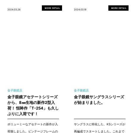
2024.03.26
2024.03.18
金子眼鏡店
金子眼鏡店
金子眼鏡アセテートシリーズ
金子眼鏡サングラスシリーズ
から、8㎜生地の新作2型入
が始まりました。
荷！ 恒眸作「T-254」も久し
ぶりに入荷です！
ボリューミーなアセテートの新作が入
サングラスに特化した、KSシリーズが
荷致しました。ビンテージフレームの
再編成でスタートしました。これまで