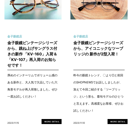
金子眼鏡店
金子眼鏡店
金子眼鏡ビンテージシリーズ
金子眼鏡ビンテージシリーズ
から、跳ね上げサングラス付
から、アイコニックなツーブ
きの新作 「KV-160」入荷＆
リッジの 新作が2型入荷！
「KV-107」再入荷のお知ら
せです！
厚めのインナーリムでボリューム感の
昨今の眼鏡トレンド、〇より▢と前回
ある新作と、大人気で欠品していた六
のSHOPNEWSでお話ししましたが、
角形モデルが再入荷致しました。ぜひ
加えて今回ご紹介する「ツーブリッ
一度お試しください！
ジ」という形も、最旬モデルのひとつ
と言えます。高感度なお客様、ぜひお
試しください！
2023.11.15
2023.11.10