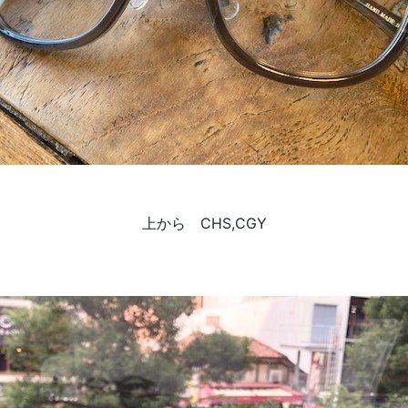
上から CHS,CGY