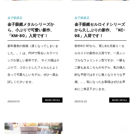
金子眼鏡店
金子眼鏡店
金子眼鏡メタルシリーズか
金子眼鏡セルロイドシリーズ
ら、小ぶりで可愛い新作、
から久しぶりの新作、 「KC-
「KM-80」入荷です！
98」入荷です！
新年最初の投稿（遅くなってしまいま
前作KC-97から、実に8カ月振り！セ
した。。）は、POPで明るいカラーリ
ルロイドの新作が入荷です。一見シン
ングが楽しい新作です。 サイズ感は小
プルなウェリントン型ですが、一癖も
ぶりで、コロンとしたフォルムとよく
二癖もあるこちらのモデル、私の個人
合って可愛らしいモデル。ぜひ一度お
的な予想ではすぐに無くなりそうな予
試しくださいませ。
感。。。気になったお客様はぜひお早
めにご来店下さいませ。
2024.01.12
2023.12.22