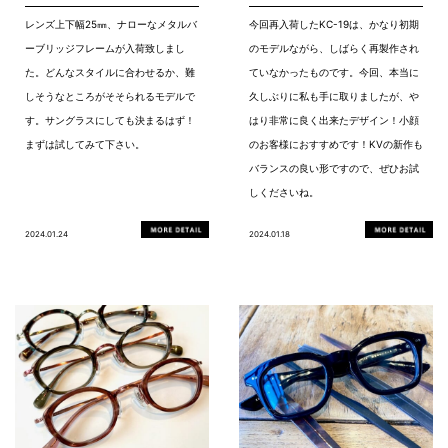
レンズ上下幅25㎜、ナローなメタルバ
今回再入荷したKC-19は、かなり初期
ーブリッジフレームが入荷致しまし
のモデルながら、しばらく再製作され
た。どんなスタイルに合わせるか、難
ていなかったものです。今回、本当に
しそうなところがそそられるモデルで
久しぶりに私も手に取りましたが、や
す。サングラスにしても決まるはず！
はり非常に良く出来たデザイン！小顔
まずは試してみて下さい。
のお客様におすすめです！KVの新作も
バランスの良い形ですので、ぜひお試
しくださいね。
2024.01.24
2024.01.18