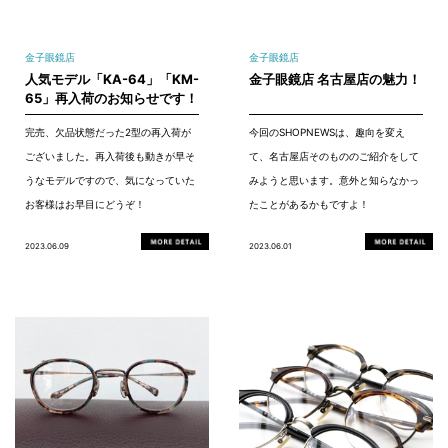
金子眼鏡店
金子眼鏡店
人気モデル「KA-64」「KM-
金子眼鏡店 名古屋店の魅力！
65」再入荷のお知らせです！
完売、欠品状態だった2型の再入荷が
今回のSHOPNEWSは、趣向を変え
ございました。再入荷後も動きが早そ
て、名古屋店そのもののご紹介をして
うなモデルですので、気になっていた
みようと思います。意外と知らなかっ
お客様はお早目にどうぞ！
たことがあるかもですよ！
2023.06.09
2023.06.01