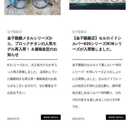
金子眼鏡店
金子眼鏡店
金子眼鏡メタルシリーズか
【金子眼鏡店】セルロイドシ
ら、ブロックチタンの人気モ
ルバー925シリーズ/K18シリ
デル再入荷！ ＆価格改定のお
ーズが入荷致しました。
知らせ
KJシリーズから、大人気モデルがずら
金子眼鏡のセルロイド製シルバー925
っと再入荷致しました。 品切れしてい
シリーズ・K18シリーズより久しぶり
た眼鏡拭きも再入荷！価格改定のお知
に入荷致しました。セルロイドフレー
らせもございますので、ぜひ最後まで
ムの光沢とK18の上品な飾り、経年変
お読み下さい。
化を楽しめるシルバー925飾り、それ
ぞれの良さを楽しめるこだわりの1本
です。
2023.07.21
2023.07.13