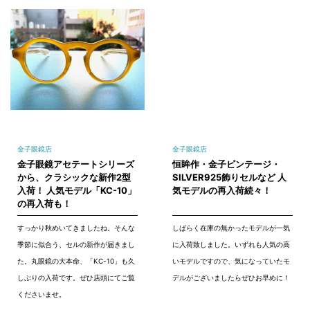
金子眼鏡店
金子眼鏡店
金子眼鏡アセテートシリーズ
恒眸作・金子ビンテージ・
から、クラシックな新作2型
SILVER925飾りセルなど 人
入荷！ 人気モデル「KC-10」
気モデルの再入荷続々！
の再入荷も！
すっかり秋めいてきましたね。そんな
しばらく在庫の無かったモデルが一気
季節に似合う、セルの新作が届きまし
に入荷致しました。いずれも人気の高
た。丸眼鏡の大本命、「KC-10」も久
いモデルですので、気になっていたモ
しぶりの入荷です。ぜひ店頭にてご覧
デルがございましたらぜひお早めに！
くださいませ。