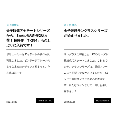
金子眼鏡店
金子眼鏡店
金子眼鏡アセテートシリーズ
金子眼鏡サングラスシリーズ
から、8㎜生地の新作2型入
が始まりました。
荷！ 恒眸作「T-254」も久し
ぶりに入荷です！
ボリューミーなアセテートの新作が入
サングラスに特化した、KSシリーズが
荷致しました。ビンテージフレームの
再編成でスタートしました。これまで
ような攻めたデザインと相まって、存
のサングラスシリーズは、眼鏡フレー
在感抜群です！
ムにも同型モデルがありましたが、KS
シリーズはサングラスのみの展開で
す。新たなラインとして、ぜひお楽し
み下さい！
2024.03.13
2024.03.01