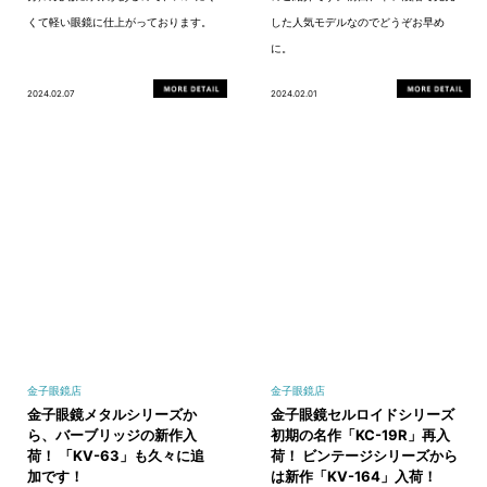
くて軽い眼鏡に仕上がっております。
した人気モデルなのでどうぞお早め
に。
2024.02.07
2024.02.01
金子眼鏡店
金子眼鏡店
金子眼鏡メタルシリーズか
金子眼鏡セルロイドシリーズ
ら、バーブリッジの新作入
初期の名作「KC-19R」再入
荷！ 「KV-63」も久々に追
荷！ ビンテージシリーズから
加です！
は新作「KV-164」入荷！