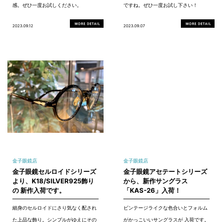
感。ぜひ一度お試しください。
ですね。ぜひ一度お試し下さい！
2023.09.12
2023.09.07
金子眼鏡店
金子眼鏡店
金子眼鏡セルロイドシリーズ
金子眼鏡アセテートシリーズ
より、K18/SILVER925飾り
から、新作サングラス
の 新作入荷です。
「KAS-26」入荷！
細身のセルロイドにさり気なく配され
ビンテージライクな色合いとフォルム
た上品な飾り。シンプルがゆえにその
がかっこいいサングラスが 入荷です。