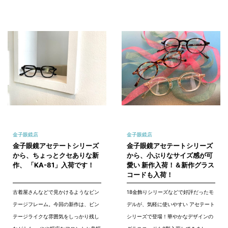
金子眼鏡店
金子眼鏡店
金子眼鏡アセテートシリーズ
金子眼鏡アセテートシリーズ
から、ちょっとクセありな新
から、小ぶりなサイズ感が可
作、 「KA-81」入荷です！
愛い 新作入荷！＆新作グラス
コードも入荷！
古着屋さんなどで見かけるようなビン
18金飾りシリーズなどで好評だったモ
テージフレーム。今回の新作は、ビン
デルが、気軽に使いやすい アセテート
テージライクな雰囲気をしっかり残し
シリーズで登場！華やかなデザインの