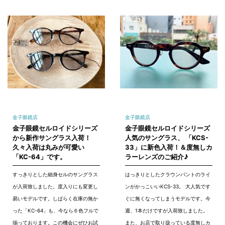
金子眼鏡店
金子眼鏡店
金子眼鏡セルロイドシリーズ
金子眼鏡セルロイドシリーズ
から新作サングラス入荷！
人気のサングラス、 「KCS-
久々入荷は丸みが可愛い
33」に新色入荷！＆度無しカ
「KC-64」です。
ラーレンズのご紹介♪
すっきりとした細身セルのサングラス
はっきりとしたクラウンパントのライ
が入荷致しました。度入りにも変更し
ンがかっこいいKCS-33。 大人気です
易いモデルです。しばらく在庫の無か
ぐに無くなってしまうモデルです。今
った「KC-64」も、今なら６色フルで
週、1本だけですが入荷致しました。
揃っております。この機会にぜひお試
また、お店で取り扱っている度無しカ