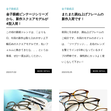
金子眼鏡店
金子眼鏡店
金子眼鏡ビンテージシリーズ
またまた跳ね上げフレームの
から、新作スクエアモデルが
新作入荷です！
4型入荷！
この頃の眼鏡トレンドは、〇よりも
前回に引き続き、跳ね上げフレームの
▢。今回の新作は取り入れやすい上下
ご紹介です。今回のモデルのポイント
幅広めのスクエアモデルです。丸いフ
は、「ツーブリッジ」。 左右のレンズ
ォルムに飽きてきたな、、、というお
を繋ぐラインが2本になっているタイ
客様、ぜひ一度お試しください。
プの呼称です。 個性的にカッコよく使
いこなして下さい！
2023.11.02
2023.10.25