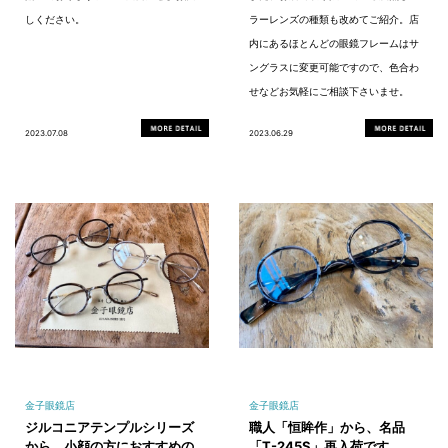
しください。
ラーレンズの種類も改めてご紹介。店
内にあるほとんどの眼鏡フレームはサ
ングラスに変更可能ですので、色合わ
せなどお気軽にご相談下さいませ。
2023.07.08
2023.06.29
金子眼鏡店
金子眼鏡店
ジルコニアテンプルシリーズ
職人「恒眸作」から、名品
から、小顔の方におすすめの
「T-245S」再入荷です。