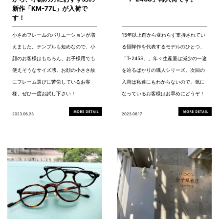
新作「KM-77L」が入荷で
す！
小さめフレームのバリエーションが増
15年以上前から変わらず支持されてい
えました。テンプルも短めなので、小
る恒眸作を代表するモデルのひとつ、
顔のお客様はもちろん、お子様用でも
「T-245S」。年々生産量は減少の一途
使えそうなサイズ感。お顔の小ささ故
を辿るばかりの職人シリーズ。次回の
にフレーム選びに苦労しているお客
入荷は私達にもわからないので、気に
様、ぜひ一度お試し下さい！
なっているお客様はお早めにどうぞ！
2023.06.23
2023.06.17