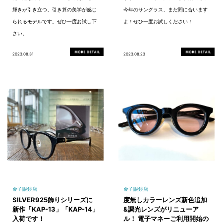
輝きが引き立つ、引き算の美学が感じ
今年のサングラス、まだ間に合います
られるモデルです。ぜひ一度お試し下
よ！ぜひ一度お試しください！
さい。
2023.08.31
2023.08.23
金子眼鏡店
金子眼鏡店
SILVER925飾りシリーズに
度無しカラーレンズ新色追加
新作「KAP-13」「KAP-14」
&調光レンズがリニューア
入荷です！
ル！ 電子マネーご利用開始の