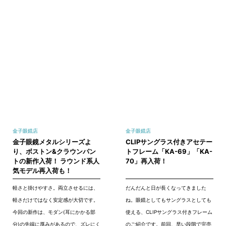
金子眼鏡店
金子眼鏡店
金子眼鏡メタルシリーズよ
CLIPサングラス付きアセテー
り、ボストン&クラウンパン
トフレーム「KA-69」「KA-
トの新作入荷！ ラウンド系人
70」再入荷！
気モデル再入荷も！
軽さと掛けやすさ。両立させるには、
だんだんと日が長くなってきました
軽さだけではなく安定感が大切です。
ね。眼鏡としてもサングラスとしても
今回の新作は、モダン(耳にかかる部
使える、CLIPサングラス付きフレーム
分)の先端に厚みがあるので、ズレにく
のご紹介です。前回、早い段階で完売