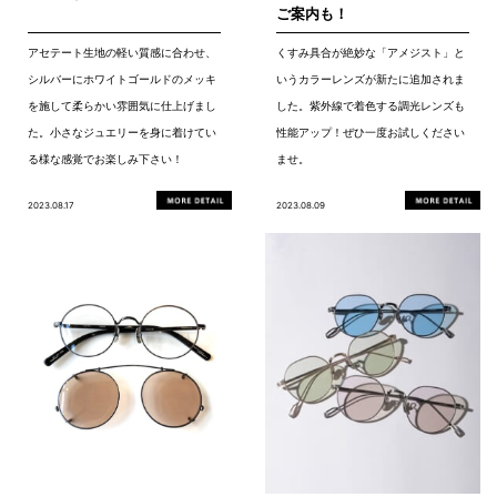
ご案内も！
アセテート生地の軽い質感に合わせ、
くすみ具合が絶妙な「アメジスト」と
シルバーにホワイトゴールドのメッキ
いうカラーレンズが新たに追加されま
を施して柔らかい雰囲気に仕上げまし
した。紫外線で着色する調光レンズも
た。小さなジュエリーを身に着けてい
性能アップ！ぜひ一度お試しください
る様な感覚でお楽しみ下さい！
ませ。
2023.08.17
2023.08.09