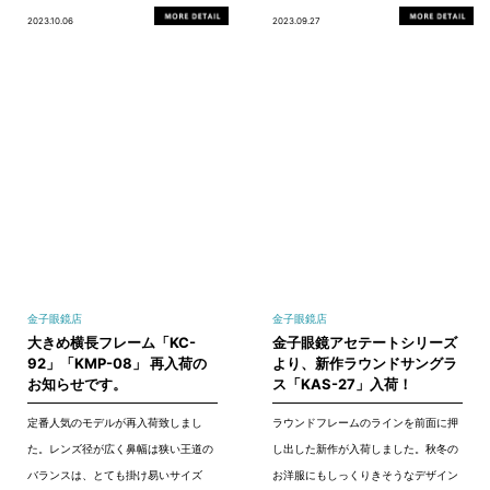
2023.10.06
2023.09.27
金子眼鏡店
金子眼鏡店
大きめ横長フレーム「KC-
金子眼鏡アセテートシリーズ
92」「KMP-08」 再入荷の
より、新作ラウンドサングラ
お知らせです。
ス「KAS-27」入荷！
定番人気のモデルが再入荷致しまし
ラウンドフレームのラインを前面に押
た。レンズ径が広く鼻幅は狭い王道の
し出した新作が入荷しました。秋冬の
バランスは、とても掛け易いサイズ
お洋服にもしっくりきそうなデザイン