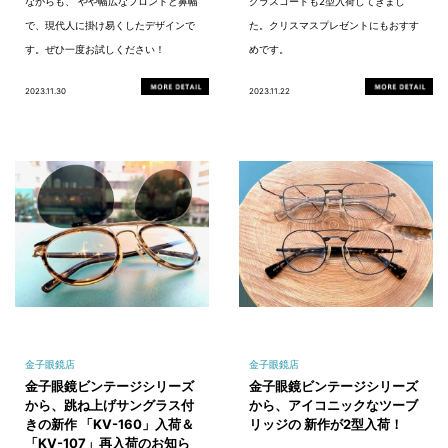
ながらも、 やや幅広なフロントと鼻幅
グラスコードも2型入荷してきまし
で、現代人に掛け易くしたデザインで
た。クリスマスプレゼントにもおすす
す。ぜひ一度お試しください！
めです。
2023.11.30
2023.11.22
金子眼鏡店
金子眼鏡店
金子眼鏡ビンテージシリーズ
金子眼鏡ビンテージシリーズ
から、跳ね上げサングラス付
から、アイコニックなツーブ
きの新作 「KV-160」入荷＆
リッジの 新作が2型入荷！
「KV-107」再入荷のお知ら