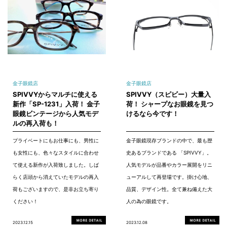
金子眼鏡店
金子眼鏡店
SPIVVYからマルチに使える
SPIVVY（スピビー）大量入
新作「SP-1231」入荷！ 金子
荷！ シャープなお眼鏡を見つ
眼鏡ビンテージから人気モデ
けるなら今です！
ルの再入荷も！
プライベートにもお仕事にも、男性に
金子眼鏡現存ブランドの中で、最も歴
も女性にも、色々なスタイルに合わせ
史あるブランドである 「SPIVVY」。
て使える新作が入荷致しました。しば
人気モデルが品番やカラー展開をリニ
らく店頭から消えていたモデルの再入
ューアルして再登場です。掛け心地、
荷もございますので、是非お立ち寄り
品質、デザイン性。全て兼ね備えた大
ください！
人の為の眼鏡です。
2023.12.15
2023.12.08