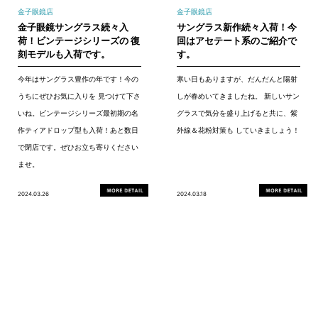
金子眼鏡店
金子眼鏡店
金子眼鏡サングラス続々入
サングラス新作続々入荷！今
荷！ビンテージシリーズの 復
回はアセテート系のご紹介で
刻モデルも入荷です。
す。
今年はサングラス豊作の年です！今の
寒い日もありますが、だんだんと陽射
うちにぜひお気に入りを 見つけて下さ
しが春めいてきましたね。 新しいサン
いね。ビンテージシリーズ最初期の名
グラスで気分を盛り上げると共に、紫
作ティアドロップ型も入荷！あと数日
外線＆花粉対策も していきましょう！
で閉店です。ぜひお立ち寄りください
ませ。
2024.03.26
2024.03.18