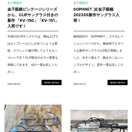
金子眼鏡店
金子眼鏡店
金子眼鏡ビンテージシリーズ
SOPHNET.✖金子眼鏡
から、CLIPサングラス付きの
2023SS新作サングラス入
新作 「KV-150」「KV-151」
荷！
入荷です！
今回のCLIPサングラスは、跳ね上げで
毎回好評の「SOPHNET.」コラボレー
はなくフレームにしがみつくような形
ションシリーズから、都会的でスマー
状。クラシック感が増してとてもカッ
トな新作サングラスが2型入荷致しま
コいいです！CLIP部分のカラー変更も
した。今すぐ使えて、飽きのこないシ
気軽にできます。ぜひ一度お試しくだ
ンプルデザイン。是非一度お試しくだ
さい。
さい。
2023.08.02
2023.07.27