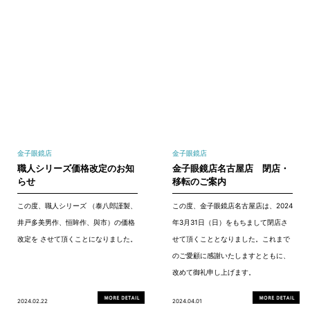
金子眼鏡店
金子眼鏡店
職人シリーズ価格改定のお知
金子眼鏡店名古屋店 閉店・
らせ
移転のご案内
この度、職人シリーズ （泰八郎謹製、
この度、金子眼鏡店名古屋店は、2024
井戸多美男作、恒眸作、與市）の価格
年3月31日（日）をもちまして閉店さ
改定を させて頂くことになりました。
せて頂くこととなりました。これまで
のご愛顧に感謝いたしますとともに、
改めて御礼申し上げます。
2024.02.22
2024.04.01