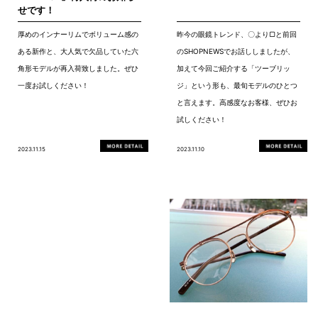
せです！
厚めのインナーリムでボリューム感の
昨今の眼鏡トレンド、〇より▢と前回
ある新作と、大人気で欠品していた六
のSHOPNEWSでお話ししましたが、
角形モデルが再入荷致しました。ぜひ
加えて今回ご紹介する「ツーブリッ
一度お試しください！
ジ」という形も、最旬モデルのひとつ
と言えます。高感度なお客様、ぜひお
試しください！
2023.11.15
2023.11.10