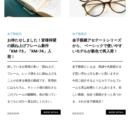
金子眼鏡店
金子眼鏡店
お待たせしました！皆様待望
金子眼鏡アセテートシリーズ
の跳ね上げフレーム新作
から、 ベーシックで使いやす
「KM-73」「KM-74」入
いモデルが新色で再入荷！
荷！
探しているお客様の多い「跳ね上げ」
金子眼鏡といえば、黒縁や丸眼鏡がま
フレーム。レンズ側を上に跳ね上げる
ず思い浮かぶ方も多いと思いますが、
ことが出来る構造の眼鏡です。実用的
今回ご紹介するようなカラフルなフレ
にはもちろん、ギミック感の面白さも
ームも実は結構たくさんあります。欲
このフレームの醍醐味。色が揃ってい
しい眼鏡、似合う眼鏡がきっと見つか
るうちにぜひ一度お試しください。
る、それが金子眼鏡店！
2023.10.18
2023.10.12