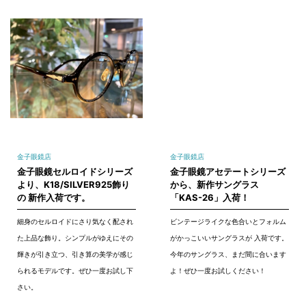
金子眼鏡店
金子眼鏡店
金子眼鏡セルロイドシリーズ
金子眼鏡アセテートシリーズ
より、K18/SILVER925飾り
から、新作サングラス
の 新作入荷です。
「KAS-26」入荷！
細身のセルロイドにさり気なく配され
ビンテージライクな色合いとフォルム
た上品な飾り。シンプルがゆえにその
がかっこいいサングラスが 入荷です。
輝きが引き立つ、引き算の美学が感じ
今年のサングラス、まだ間に合います
られるモデルです。ぜひ一度お試し下
よ！ぜひ一度お試しください！
さい。