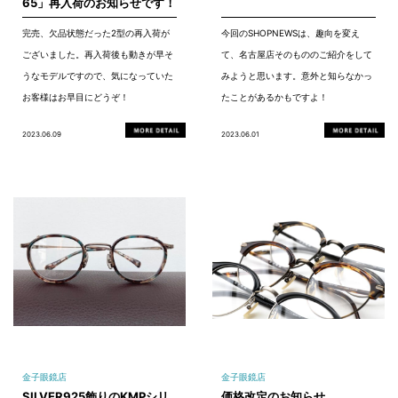
65」再入荷のお知らせです！
完売、欠品状態だった2型の再入荷が
今回のSHOPNEWSは、趣向を変え
ございました。再入荷後も動きが早そ
て、名古屋店そのもののご紹介をして
うなモデルですので、気になっていた
みようと思います。意外と知らなかっ
お客様はお早目にどうぞ！
たことがあるかもですよ！
2023.06.09
2023.06.01
金子眼鏡店
金子眼鏡店
SILVER925飾りのKMPシリ
価格改定のお知らせ