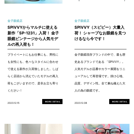
金子眼鏡店
金子眼鏡店
SPIVVYからマルチに使える
SPIVVY（スピビー）大量入
新作「SP-1231」入荷！ 金子
荷！ シャープなお眼鏡を見つ
眼鏡ビンテージから人気モデ
けるなら今です！
ルの再入荷も！
プライベートにもお仕事にも、男性に
金子眼鏡現存ブランドの中で、最も歴
も女性にも、色々なスタイルに合わせ
史あるブランドである 「SPIVVY」。
て使える新作が入荷致しました。しば
人気モデルが品番やカラー展開をリニ
らく店頭から消えていたモデルの再入
ューアルして再登場です。掛け心地、
荷もございますので、是非お立ち寄り
品質、デザイン性。全て兼ね備えた大
ください！
人の為の眼鏡です。
2023.12.15
2023.12.08