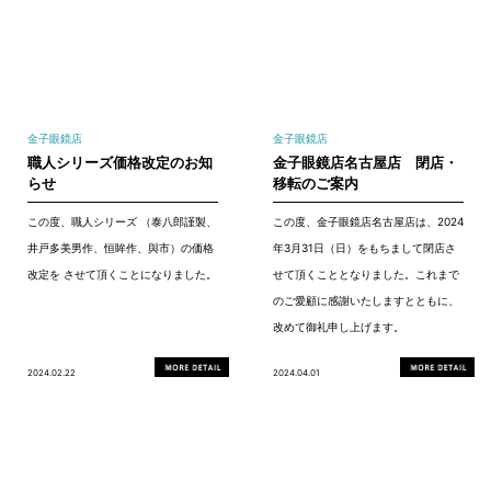
金子眼鏡店
金子眼鏡店
職人シリーズ価格改定のお知
金子眼鏡店名古屋店 閉店・
らせ
移転のご案内
この度、職人シリーズ （泰八郎謹製、
この度、金子眼鏡店名古屋店は、2024
井戸多美男作、恒眸作、與市）の価格
年3月31日（日）をもちまして閉店さ
改定を させて頂くことになりました。
せて頂くこととなりました。これまで
のご愛顧に感謝いたしますとともに、
改めて御礼申し上げます。
2024.02.22
2024.04.01