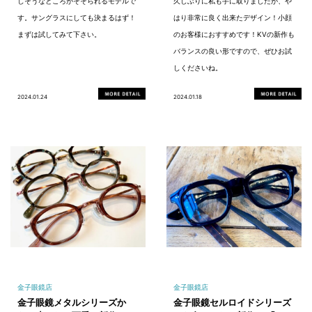
しそうなところがそそられるモデルで
久しぶりに私も手に取りましたが、や
す。サングラスにしても決まるはず！
はり非常に良く出来たデザイン！小顔
まずは試してみて下さい。
のお客様におすすめです！KVの新作も
バランスの良い形ですので、ぜひお試
しくださいね。
2024.01.24
2024.01.18
金子眼鏡店
金子眼鏡店
金子眼鏡メタルシリーズか
金子眼鏡セルロイドシリーズ