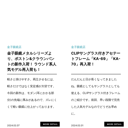
金子眼鏡店
金子眼鏡店
金子眼鏡メタルシリーズよ
CLIPサングラス付きアセテー
り、ボストン&クラウンパン
トフレーム「KA-69」「KA-
トの新作入荷！ ラウンド系人
70」再入荷！
気モデル再入荷も！
軽さと掛けやすさ。両立させるには、
だんだんと日が長くなってきました
軽さだけではなく安定感が大切です。
ね。眼鏡としてもサングラスとしても
今回の新作は、モダン(耳にかかる部
使える、CLIPサングラス付きフレーム
分)の先端に厚みがあるので、ズレにく
のご紹介です。前回、早い段階で完売
くて軽い眼鏡に仕上がっております。
した人気モデルなのでどうぞお早め
に。
2024.02.07
2024.02.01