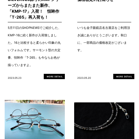
ーズからまたまた新作、
「KMP-17」入荷！ 恒眸作
「T-265」再入荷も！
5月11日のSHOPNEWSでご紹介した、
いつも金子眼鏡店名古屋店をご利用頂
KMP-16に続く新作が入荷致しまし
き誠にありがとうございます。秋口
た。16と比較すると柔らかい印象の丸
に、一部商品の価格改定がございま
いフォルムです。サーモント型の大定
す。
番、恒眸作「T-265」も今ならお色が
揃っていますよ。
2023.05.23
2023.05.20