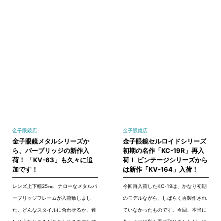
金子眼鏡店
金子眼鏡店
金子眼鏡メタルシリーズか
金子眼鏡セルロイドシリーズ
ら、バーブリッジの新作入
初期の名作「KC-19R」再入
荷！ 「KV-63」も久々に追
荷！ ビンテージシリーズから
加です！
は新作「KV-164」入荷！
レンズ上下幅25㎜、ナローなメタルバ
今回再入荷したKC-19は、かなり初期
ーブリッジフレームが入荷致しまし
のモデルながら、しばらく再製作され
た。どんなスタイルに合わせるか、難
ていなかったものです。今回、本当に