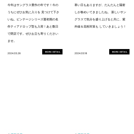
今年はサングラス豊作の年です！今の
寒い日もありますが、だんだんと陽射
うちにぜひお気に入りを 見つけて下さ
しが春めいてきましたね。 新しいサン
いね。ビンテージシリーズ最初期の名
グラスで気分を盛り上げると共に、紫
作ティアドロップ型も入荷！あと数日
外線＆花粉対策も していきましょう！
で閉店です。ぜひお立ち寄りください
ませ。
2024.03.26
2024.03.18