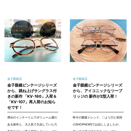
金子眼鏡店
金子眼鏡店
金子眼鏡ビンテージシリーズ
金子眼鏡ビンテージシリーズ
から、跳ね上げサングラス付
から、アイコニックなツーブ
きの新作 「KV-160」入荷＆
リッジの 新作が2型入荷！
「KV-107」再入荷のお知ら
せです！
厚めのインナーリムでボリューム感の
昨今の眼鏡トレンド、〇より▢と前回
ある新作と、大人気で欠品していた六
のSHOPNEWSでお話ししましたが、