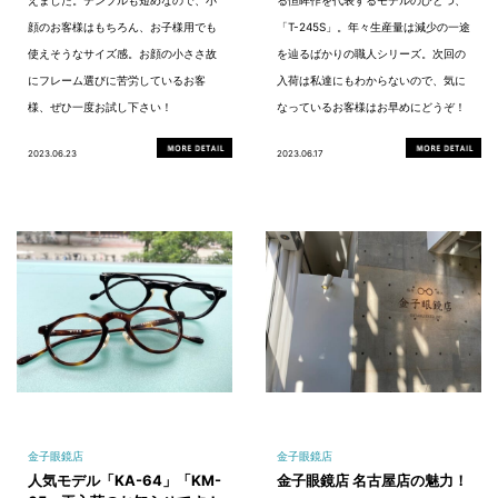
顔のお客様はもちろん、お子様用でも
「T-245S」。年々生産量は減少の一途
使えそうなサイズ感。お顔の小ささ故
を辿るばかりの職人シリーズ。次回の
にフレーム選びに苦労しているお客
入荷は私達にもわからないので、気に
様、ぜひ一度お試し下さい！
なっているお客様はお早めにどうぞ！
2023.06.23
2023.06.17
金子眼鏡店
金子眼鏡店
人気モデル「KA-64」「KM-
金子眼鏡店 名古屋店の魅力！