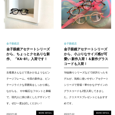
金子眼鏡店
金子眼鏡店
金子眼鏡アセテートシリーズ
金子眼鏡アセテートシリーズ
から、ちょっとクセありな新
から、小ぶりなサイズ感が可
作、 「KA-81」入荷です！
愛い 新作入荷！＆新作グラス
コードも入荷！
古着屋さんなどで見かけるようなビン
18金飾りシリーズなどで好評だったモ
テージフレーム。今回の新作は、ビン
デルが、気軽に使いやすい アセテート
テージライクな雰囲気をしっかり残し
シリーズで登場！華やかなデザインの
ながらも、 やや幅広なフロントと鼻幅
グラスコードも2型入荷してきまし
で、現代人に掛け易くしたデザインで
た。クリスマスプレゼントにもおすす
す。ぜひ一度お試しください！
めです。
2023.11.30
2023.11.22