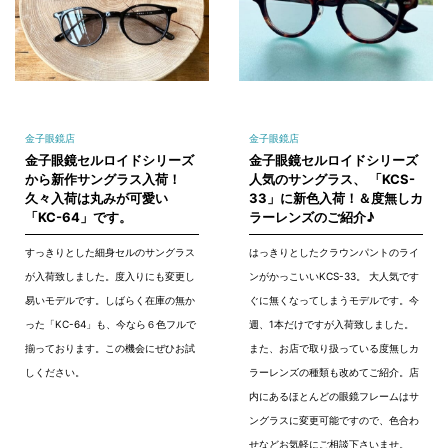
金子眼鏡店
金子眼鏡店
金子眼鏡セルロイドシリーズ
金子眼鏡セルロイドシリーズ
から新作サングラス入荷！
人気のサングラス、 「KCS-
久々入荷は丸みが可愛い
33」に新色入荷！＆度無しカ
「KC-64」です。
ラーレンズのご紹介♪
すっきりとした細身セルのサングラス
はっきりとしたクラウンパントのライ
が入荷致しました。度入りにも変更し
ンがかっこいいKCS-33。 大人気です
易いモデルです。しばらく在庫の無か
ぐに無くなってしまうモデルです。今
った「KC-64」も、今なら６色フルで
週、1本だけですが入荷致しました。
揃っております。この機会にぜひお試
また、お店で取り扱っている度無しカ
しください。
ラーレンズの種類も改めてご紹介。店
内にあるほとんどの眼鏡フレームはサ
ングラスに変更可能ですので、色合わ
せなどお気軽にご相談下さいませ。