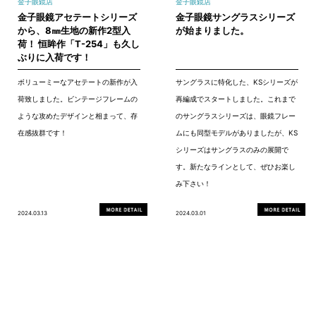
金子眼鏡店
金子眼鏡店
金子眼鏡アセテートシリーズ
金子眼鏡サングラスシリーズ
から、8㎜生地の新作2型入
が始まりました。
荷！ 恒眸作「T-254」も久し
ぶりに入荷です！
ボリューミーなアセテートの新作が入
サングラスに特化した、KSシリーズが
荷致しました。ビンテージフレームの
再編成でスタートしました。これまで
ような攻めたデザインと相まって、存
のサングラスシリーズは、眼鏡フレー
在感抜群です！
ムにも同型モデルがありましたが、KS
シリーズはサングラスのみの展開で
す。新たなラインとして、ぜひお楽し
み下さい！
2024.03.13
2024.03.01