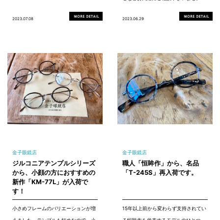
2023.07.08
2023.06.29
金子眼鏡店
金子眼鏡店
ジルコニアテンプルシリーズ
職人「恒眸作」から、名品
から、小顔の方におすすめの
「T-245S」再入荷です。
新作「KM-77L」が入荷で
す！
小さめフレームのバリエーションが増
15年以上前から変わらず支持されてい
えました。テンプルも短めなので、小
る恒眸作を代表するモデルのひとつ、