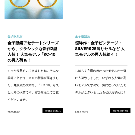
金子眼鏡店
金子眼鏡店
金子眼鏡アセテートシリーズ
恒眸作・金子ビンテージ・
から、クラシックな新作2型
SILVER925飾りセルなど 人
入荷！ 人気モデル「KC-10」
気モデルの再入荷続々！
の再入荷も！
すっかり秋めいてきましたね。そんな
しばらく在庫の無かったモデルが一気
季節に似合う、セルの新作が届きまし
に入荷致しました。いずれも人気の高
た。丸眼鏡の大本命、「KC-10」も久
いモデルですので、気になっていたモ
しぶりの入荷です。ぜひ店頭にてご覧
デルがございましたらぜひお早めに！
くださいませ。
2023.10.06
2023.09.27