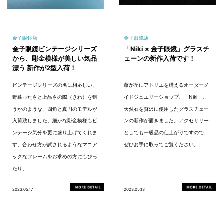
金子眼鏡店
金子眼鏡店
金子眼鏡ビンテージシリーズ
「Niki × 金子眼鏡」グラスチ
から、彫金模様が美しい気品
ェーンの新作入荷です！
漂う 新作が2型入荷！
ビンテージシリーズの名に相応しい、
藤が丘にアトリエを構えるオーダーメ
野暮ったさと上品さの際（きわ）を狙
イドジュエリーショップ、「Niki」。
うかのような、四角と真円のモデルが
天然石を贅沢に使用したグラスチェー
入荷致しました。細かな彫金模様もビ
ンの新作が届きました。アクセサリー
ンテージ気分を更に盛り上げてくれま
としても一級品の仕上がりですので、
す。合わせ方が試されるようなマニア
ぜひお手に取ってご覧ください。
ックなフレームをお求めの方にもぴっ
たり。
2023.05.17
2023.05.13