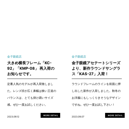
金子眼鏡店
金子眼鏡店
大きめ横長フレーム「KC-
金子眼鏡アセテートシリーズ
92」「KMP-08」 再入荷の
より、新作ラウンドサングラ
お知らせです。
ス「KAS-27」入荷！
定番人気のモデルが再入荷致しまし
ラウンドフレームのラインを前面に押
た。レンズ径が広く鼻幅は狭い王道の
し出した新作が入荷しました。秋冬の
バランスは、とても掛け易いサイズ
お洋服にもしっくりきそうなデザイン
感。ぜひ一度お試しください。
ですね。ぜひ一度お試し下さい！
2023.09.12
2023.09.07