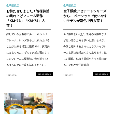
金子眼鏡店
金子眼鏡店
お待たせしました！皆様待望
金子眼鏡アセテートシリーズ
の跳ね上げフレーム新作
から、 ベーシックで使いやす
「KM-73」「KM-74」入
いモデルが新色で再入荷！
荷！
探しているお客様の多い「跳ね上げ」
金子眼鏡といえば、黒縁や丸眼鏡がま
フレーム。レンズ側を上に跳ね上げる
ず思い浮かぶ方も多いと思いますが、
ことが出来る構造の眼鏡です。実用的
今回ご紹介するようなカラフルなフレ
にはもちろん、ギミック感の面白さも
ームも実は結構たくさんあります。欲
このフレームの醍醐味。色が揃ってい
しい眼鏡、似合う眼鏡がきっと見つか
るうちにぜひ一度お試しください。
る、それが金子眼鏡店！
2023.10.18
2023.10.12