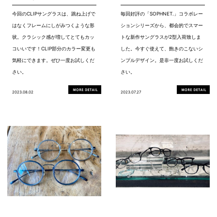
今回のCLIPサングラスは、跳ね上げで
毎回好評の「SOPHNET.」コラボレー
はなくフレームにしがみつくような形
ションシリーズから、都会的でスマー
状。クラシック感が増してとてもカッ
トな新作サングラスが2型入荷致しま
コいいです！CLIP部分のカラー変更も
した。今すぐ使えて、飽きのこないシ
気軽にできます。ぜひ一度お試しくだ
ンプルデザイン。是非一度お試しくだ
さい。
さい。
2023.08.02
2023.07.27