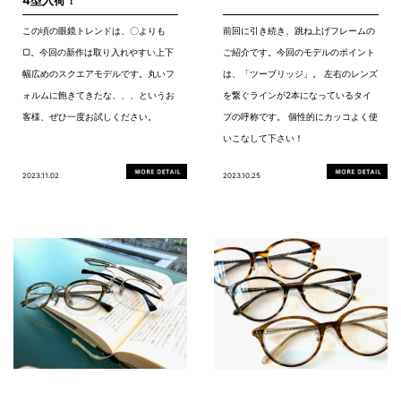
この頃の眼鏡トレンドは、〇よりも
前回に引き続き、跳ね上げフレームの
▢。今回の新作は取り入れやすい上下
ご紹介です。今回のモデルのポイント
幅広めのスクエアモデルです。丸いフ
は、「ツーブリッジ」。 左右のレンズ
ォルムに飽きてきたな、、、というお
を繋ぐラインが2本になっているタイ
客様、ぜひ一度お試しください。
プの呼称です。 個性的にカッコよく使
いこなして下さい！
2023.11.02
2023.10.25