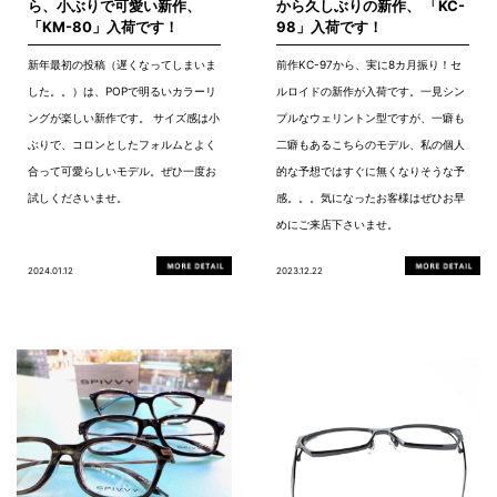
ら、小ぶりで可愛い新作、
から久しぶりの新作、 「KC-
「KM-80」入荷です！
98」入荷です！
新年最初の投稿（遅くなってしまいま
前作KC-97から、実に8カ月振り！セ
した。。）は、POPで明るいカラーリ
ルロイドの新作が入荷です。一見シン
ングが楽しい新作です。 サイズ感は小
プルなウェリントン型ですが、一癖も
ぶりで、コロンとしたフォルムとよく
二癖もあるこちらのモデル、私の個人
合って可愛らしいモデル。ぜひ一度お
的な予想ではすぐに無くなりそうな予
試しくださいませ。
感。。。気になったお客様はぜひお早
めにご来店下さいませ。
2024.01.12
2023.12.22