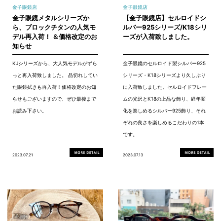
金子眼鏡店
金子眼鏡店
金子眼鏡メタルシリーズか
【金子眼鏡店】セルロイドシ
ら、ブロックチタンの人気モ
ルバー925シリーズ/K18シリ
デル再入荷！ ＆価格改定のお
ーズが入荷致しました。
知らせ
KJシリーズから、大人気モデルがずら
金子眼鏡のセルロイド製シルバー925
っと再入荷致しました。 品切れしてい
シリーズ・K18シリーズより久しぶり
た眼鏡拭きも再入荷！価格改定のお知
に入荷致しました。セルロイドフレー
らせもございますので、ぜひ最後まで
ムの光沢とK18の上品な飾り、経年変
お読み下さい。
化を楽しめるシルバー925飾り、それ
ぞれの良さを楽しめるこだわりの1本
です。
2023.07.21
2023.07.13