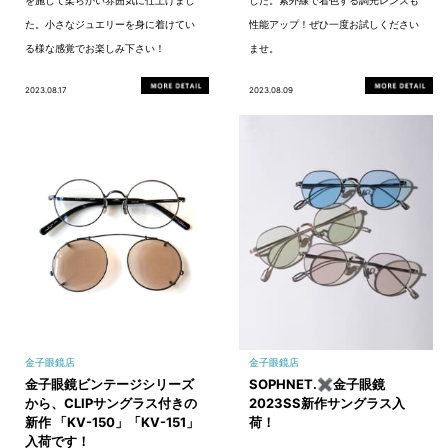
た。小さなジュエリーを身に着けてい
性能アップ！ぜひ一度お試しください
る様な感覚でお楽しみ下さい！
ませ。
2023.08.17
2023.08.09
金子眼鏡店
金子眼鏡店
金子眼鏡ビンテージシリーズ
SOPHNET.✖金子眼鏡
から、CLIPサングラス付きの
2023SS新作サングラス入
新作 「KV-150」「KV-151」
荷！
入荷です！