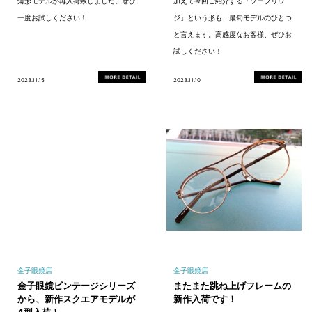
角形モデルが再入荷致しました。ぜひ
加えて今回ご紹介する「ツーブリッ
一度お試しください！
ジ」という形も、最旬モデルのひとつ
と言えます。高感度なお客様、ぜひお
試しください！
2023.11.15
2023.11.10
金子眼鏡店
金子眼鏡店
金子眼鏡ビンテージシリーズ
またまた跳ね上げフレームの
から、新作スクエアモデルが
新作入荷です！
4型入荷！