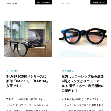
2023.08.31
2023.08.23
金子眼鏡店
金子眼鏡店
SILVER925飾りシリーズに
度無しカラーレンズ新色追加
新作「KAP-13」「KAP-14」
&調光レンズがリニューア
入荷です！
ル！ 電子マネーご利用開始の
ご案内も！
アセテート生地の軽い質感に合わせ、
くすみ具合が絶妙な「アメジスト」と
シルバーにホワイトゴールドのメッキ
いうカラーレンズが新たに追加されま
を施して柔らかい雰囲気に仕上げまし
した。紫外線で着色する調光レンズも