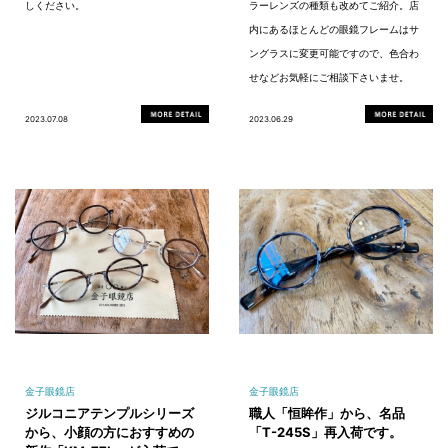
しください。
ラーレンズの種類も改めてご紹介。店
内にあるほとんどの眼鏡フレームはサ
ングラスに変更可能ですので、色合わ
せなどお気軽にご相談下さいませ。
2023.07.08
2023.06.29
金子眼鏡店
金子眼鏡店
ジルコニアテンプルシリーズ
職人「恒眸作」から、名品
から、小顔の方におすすめの
「T-245S」再入荷です。