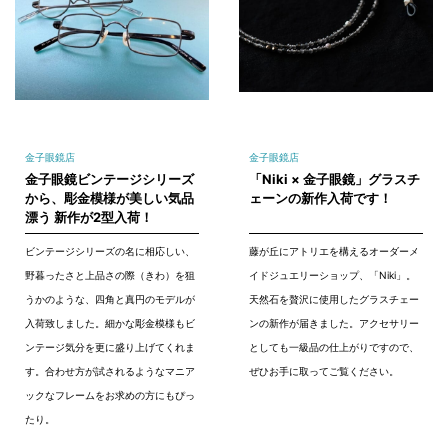
金子眼鏡店
金子眼鏡店
金子眼鏡ビンテージシリーズ
「Niki × 金子眼鏡」グラスチ
から、彫金模様が美しい気品
ェーンの新作入荷です！
漂う 新作が2型入荷！
ビンテージシリーズの名に相応しい、
藤が丘にアトリエを構えるオーダーメ
野暮ったさと上品さの際（きわ）を狙
イドジュエリーショップ、「Niki」。
うかのような、四角と真円のモデルが
天然石を贅沢に使用したグラスチェー
入荷致しました。細かな彫金模様もビ
ンの新作が届きました。アクセサリー
ンテージ気分を更に盛り上げてくれま
としても一級品の仕上がりですので、
す。合わせ方が試されるようなマニア
ぜひお手に取ってご覧ください。
ックなフレームをお求めの方にもぴっ
たり。