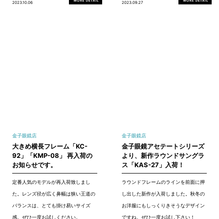
2023.10.06
2023.09.27
金子眼鏡店
金子眼鏡店
大きめ横長フレーム「KC-
金子眼鏡アセテートシリーズ
92」「KMP-08」 再入荷の
より、新作ラウンドサングラ
お知らせです。
ス「KAS-27」入荷！
定番人気のモデルが再入荷致しまし
ラウンドフレームのラインを前面に押
た。レンズ径が広く鼻幅は狭い王道の
し出した新作が入荷しました。秋冬の
バランスは、とても掛け易いサイズ
お洋服にもしっくりきそうなデザイン
感。ぜひ一度お試しください。
ですね。ぜひ一度お試し下さい！