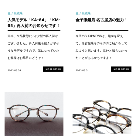
金子眼鏡店
金子眼鏡店
人気モデル「KA-64」「KM-
金子眼鏡店 名古屋店の魅力！
65」再入荷のお知らせです！
完売、欠品状態だった2型の再入荷が
今回のSHOPNEWSは、趣向を変え
ございました。再入荷後も動きが早そ
て、名古屋店そのもののご紹介をして
うなモデルですので、気になっていた
みようと思います。意外と知らなかっ
お客様はお早目にどうぞ！
たことがあるかもですよ！
2023.06.09
2023.06.01