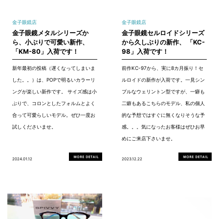
金子眼鏡店
金子眼鏡店
金子眼鏡メタルシリーズか
金子眼鏡セルロイドシリーズ
ら、小ぶりで可愛い新作、
から久しぶりの新作、 「KC-
「KM-80」入荷です！
98」入荷です！
新年最初の投稿（遅くなってしまいま
前作KC-97から、実に8カ月振り！セ
した。。）は、POPで明るいカラーリ
ルロイドの新作が入荷です。一見シン
ングが楽しい新作です。 サイズ感は小
プルなウェリントン型ですが、一癖も
ぶりで、コロンとしたフォルムとよく
二癖もあるこちらのモデル、私の個人
合って可愛らしいモデル。ぜひ一度お
的な予想ではすぐに無くなりそうな予
試しくださいませ。
感。。。気になったお客様はぜひお早
めにご来店下さいませ。
2024.01.12
2023.12.22