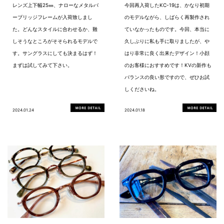
レンズ上下幅25㎜、ナローなメタルバ
今回再入荷したKC-19は、かなり初期
ーブリッジフレームが入荷致しまし
のモデルながら、しばらく再製作され
た。どんなスタイルに合わせるか、難
ていなかったものです。今回、本当に
しそうなところがそそられるモデルで
久しぶりに私も手に取りましたが、や
す。サングラスにしても決まるはず！
はり非常に良く出来たデザイン！小顔
まずは試してみて下さい。
のお客様におすすめです！KVの新作も
バランスの良い形ですので、ぜひお試
しくださいね。
2024.01.24
2024.01.18