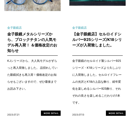
金子眼鏡店
金子眼鏡店
金子眼鏡メタルシリーズか
【金子眼鏡店】セルロイドシ
ら、ブロックチタンの人気モ
ルバー925シリーズ/K18シリ
デル再入荷！ ＆価格改定のお
ーズが入荷致しました。
知らせ
KJシリーズから、大人気モデルがずら
金子眼鏡のセルロイド製シルバー925
っと再入荷致しました。 品切れしてい
シリーズ・K18シリーズより久しぶり
た眼鏡拭きも再入荷！価格改定のお知
に入荷致しました。セルロイドフレー
らせもございますので、ぜひ最後まで
ムの光沢とK18の上品な飾り、経年変
お読み下さい。
化を楽しめるシルバー925飾り、それ
ぞれの良さを楽しめるこだわりの1本
です。
2023.07.21
2023.07.13