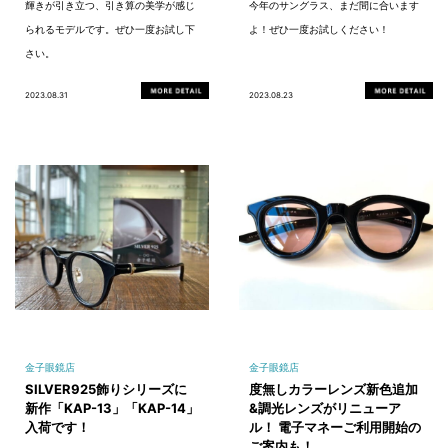
輝きが引き立つ、引き算の美学が感じ
今年のサングラス、まだ間に合います
られるモデルです。ぜひ一度お試し下
よ！ぜひ一度お試しください！
さい。
2023.08.31
2023.08.23
金子眼鏡店
金子眼鏡店
SILVER925飾りシリーズに
度無しカラーレンズ新色追加
新作「KAP-13」「KAP-14」
&調光レンズがリニューア
入荷です！
ル！ 電子マネーご利用開始の
ご案内も！