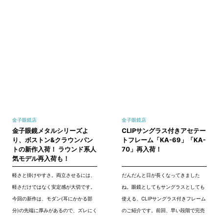
金子眼鏡店
金子眼鏡店
金子眼鏡メタルシリーズよ
CLIPサングラス付きアセテー
り、ボストン&クラウンパン
トフレーム「KA-69」「KA-
トの新作入荷！ ラウンド系人
70」再入荷！
気モデル再入荷も！
軽さと掛けやすさ。両立させるには、
だんだんと日が長くなってきました
軽さだけではなく安定感が大切です。
ね。眼鏡としてもサングラスとしても
今回の新作は、モダン(耳にかかる部
使える、CLIPサングラス付きフレーム
分)の先端に厚みがあるので、ズレにく
のご紹介です。前回、早い段階で完売