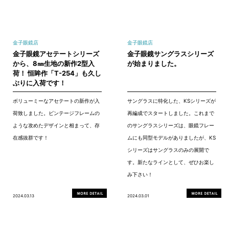
金子眼鏡店
金子眼鏡店
金子眼鏡アセテートシリーズ
金子眼鏡サングラスシリーズ
から、8㎜生地の新作2型入
が始まりました。
荷！ 恒眸作「T-254」も久し
ぶりに入荷です！
ボリューミーなアセテートの新作が入
サングラスに特化した、KSシリーズが
荷致しました。ビンテージフレームの
再編成でスタートしました。これまで
ような攻めたデザインと相まって、存
のサングラスシリーズは、眼鏡フレー
在感抜群です！
ムにも同型モデルがありましたが、KS
シリーズはサングラスのみの展開で
す。新たなラインとして、ぜひお楽し
み下さい！
2024.03.13
2024.03.01