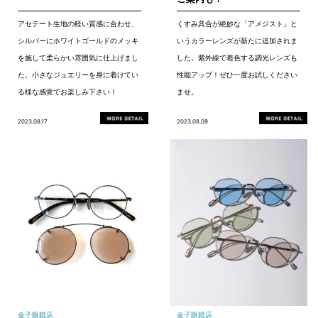
アセテート生地の軽い質感に合わせ、
くすみ具合が絶妙な「アメジスト」と
シルバーにホワイトゴールドのメッキ
いうカラーレンズが新たに追加されま
を施して柔らかい雰囲気に仕上げまし
した。紫外線で着色する調光レンズも
た。小さなジュエリーを身に着けてい
性能アップ！ぜひ一度お試しください
る様な感覚でお楽しみ下さい！
ませ。
2023.08.17
2023.08.09
金子眼鏡店
金子眼鏡店