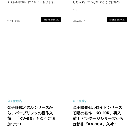
くて軽い眼鏡に仕上がっております。
した人気モデルなのでどうぞお早め
に。
2024.02.07
2024.02.01
金子眼鏡店
金子眼鏡店
金子眼鏡メタルシリーズか
金子眼鏡セルロイドシリーズ
ら、バーブリッジの新作入
初期の名作「KC-19R」再入
荷！ 「KV-63」も久々に追
荷！ ビンテージシリーズから
加です！
は新作「KV-164」入荷！