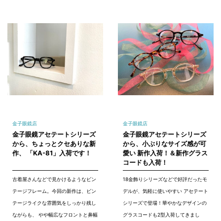
金子眼鏡店
金子眼鏡店
金子眼鏡アセテートシリーズ
金子眼鏡アセテートシリーズ
から、ちょっとクセありな新
から、小ぶりなサイズ感が可
作、 「KA-81」入荷です！
愛い 新作入荷！＆新作グラス
コードも入荷！
古着屋さんなどで見かけるようなビン
18金飾りシリーズなどで好評だったモ
テージフレーム。今回の新作は、ビン
デルが、気軽に使いやすい アセテート
テージライクな雰囲気をしっかり残し
シリーズで登場！華やかなデザインの
ながらも、 やや幅広なフロントと鼻幅
グラスコードも2型入荷してきまし