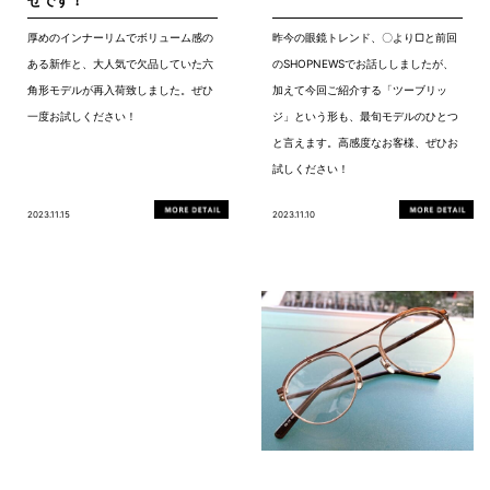
厚めのインナーリムでボリューム感の
昨今の眼鏡トレンド、〇より▢と前回
ある新作と、大人気で欠品していた六
のSHOPNEWSでお話ししましたが、
角形モデルが再入荷致しました。ぜひ
加えて今回ご紹介する「ツーブリッ
一度お試しください！
ジ」という形も、最旬モデルのひとつ
と言えます。高感度なお客様、ぜひお
試しください！
2023.11.15
2023.11.10