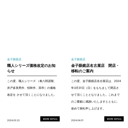
金子眼鏡店
金子眼鏡店
職人シリーズ価格改定のお知
金子眼鏡店名古屋店 閉店・
らせ
移転のご案内
この度、職人シリーズ （泰八郎謹製、
この度、金子眼鏡店名古屋店は、2024
井戸多美男作、恒眸作、與市）の価格
年3月31日（日）をもちまして閉店さ
改定を させて頂くことになりました。
せて頂くこととなりました。これまで
のご愛顧に感謝いたしますとともに、
改めて御礼申し上げます。
2024.02.22
2024.04.01