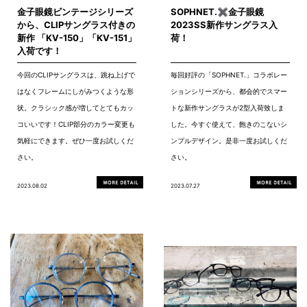
金子眼鏡ビンテージシリーズ
SOPHNET.✖金子眼鏡
から、CLIPサングラス付きの
2023SS新作サングラス入
新作 「KV-150」「KV-151」
荷！
入荷です！
今回のCLIPサングラスは、跳ね上げで
毎回好評の「SOPHNET.」コラボレー
はなくフレームにしがみつくような形
ションシリーズから、都会的でスマー
状。クラシック感が増してとてもカッ
トな新作サングラスが2型入荷致しま
コいいです！CLIP部分のカラー変更も
した。今すぐ使えて、飽きのこないシ
気軽にできます。ぜひ一度お試しくだ
ンプルデザイン。是非一度お試しくだ
さい。
さい。
2023.08.02
2023.07.27