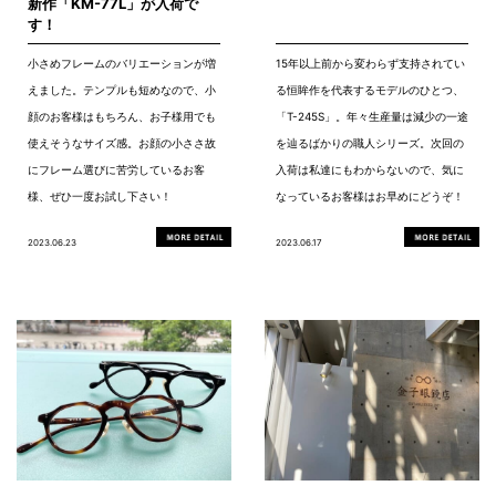
新作「KM-77L」が入荷で
す！
小さめフレームのバリエーションが増
15年以上前から変わらず支持されてい
えました。テンプルも短めなので、小
る恒眸作を代表するモデルのひとつ、
顔のお客様はもちろん、お子様用でも
「T-245S」。年々生産量は減少の一途
使えそうなサイズ感。お顔の小ささ故
を辿るばかりの職人シリーズ。次回の
にフレーム選びに苦労しているお客
入荷は私達にもわからないので、気に
様、ぜひ一度お試し下さい！
なっているお客様はお早めにどうぞ！
2023.06.23
2023.06.17