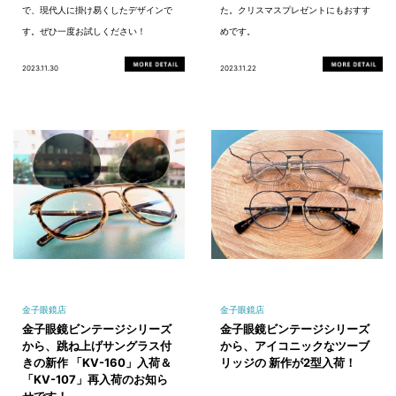
で、現代人に掛け易くしたデザインで
た。クリスマスプレゼントにもおすす
す。ぜひ一度お試しください！
めです。
2023.11.30
2023.11.22
金子眼鏡店
金子眼鏡店
金子眼鏡ビンテージシリーズ
金子眼鏡ビンテージシリーズ
から、跳ね上げサングラス付
から、アイコニックなツーブ
きの新作 「KV-160」入荷＆
リッジの 新作が2型入荷！
「KV-107」再入荷のお知ら
せです！