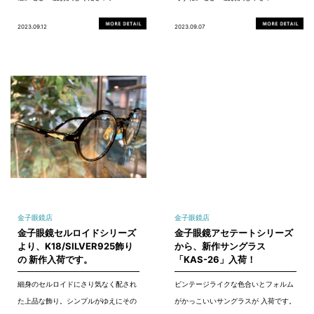
2023.09.12
2023.09.07
金子眼鏡店
金子眼鏡店
金子眼鏡セルロイドシリーズ
金子眼鏡アセテートシリーズ
より、K18/SILVER925飾り
から、新作サングラス
の 新作入荷です。
「KAS-26」入荷！
細身のセルロイドにさり気なく配され
ビンテージライクな色合いとフォルム
た上品な飾り。シンプルがゆえにその
がかっこいいサングラスが 入荷です。