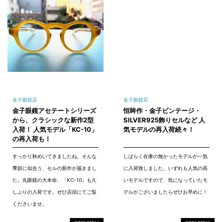
金子眼鏡店
金子眼鏡店
金子眼鏡アセテートシリーズ
恒眸作・金子ビンテージ・
から、クラシックな新作2型
SILVER925飾りセルなど 人
入荷！ 人気モデル「KC-10」
気モデルの再入荷続々！
の再入荷も！
すっかり秋めいてきましたね。そんな
しばらく在庫の無かったモデルが一気
季節に似合う、セルの新作が届きまし
に入荷致しました。いずれも人気の高
た。丸眼鏡の大本命、「KC-10」も久
いモデルですので、気になっていたモ
しぶりの入荷です。ぜひ店頭にてご覧
デルがございましたらぜひお早めに！
くださいませ。