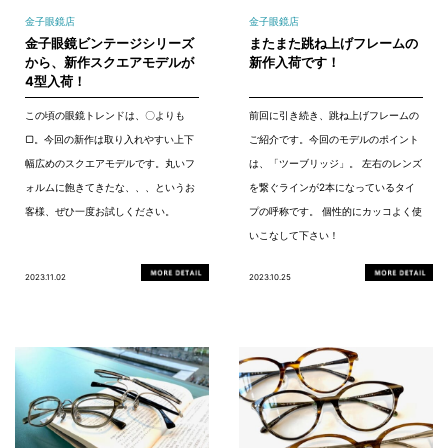
金子眼鏡店
金子眼鏡店
金子眼鏡ビンテージシリーズ
またまた跳ね上げフレームの
から、新作スクエアモデルが
新作入荷です！
4型入荷！
この頃の眼鏡トレンドは、〇よりも
前回に引き続き、跳ね上げフレームの
▢。今回の新作は取り入れやすい上下
ご紹介です。今回のモデルのポイント
幅広めのスクエアモデルです。丸いフ
は、「ツーブリッジ」。 左右のレンズ
ォルムに飽きてきたな、、、というお
を繋ぐラインが2本になっているタイ
客様、ぜひ一度お試しください。
プの呼称です。 個性的にカッコよく使
いこなして下さい！
2023.11.02
2023.10.25