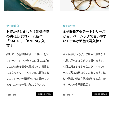
金子眼鏡店
金子眼鏡店
お待たせしました！皆様待望
金子眼鏡アセテートシリーズ
の跳ね上げフレーム新作
から、 ベーシックで使いやす
「KM-73」「KM-74」入
いモデルが新色で再入荷！
荷！
探しているお客様の多い「跳ね上げ」
金子眼鏡といえば、黒縁や丸眼鏡がま
フレーム。レンズ側を上に跳ね上げる
ず思い浮かぶ方も多いと思いますが、
ことが出来る構造の眼鏡です。実用的
今回ご紹介するようなカラフルなフレ
にはもちろん、ギミック感の面白さも
ームも実は結構たくさんあります。欲
このフレームの醍醐味。色が揃ってい
しい眼鏡、似合う眼鏡がきっと見つか
るうちにぜひ一度お試しください。
る、それが金子眼鏡店！
2023.10.18
2023.10.12