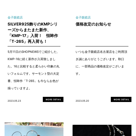
金子眼鏡店
金子眼鏡店
SILVER925飾りのKMPシリ
価格改定のお知らせ
ーズからまたまた新作、
「KMP-17」入荷！ 恒眸作
「T-265」再入荷も！
5月11日のSHOPNEWSでご紹介した、
いつも金子眼鏡店名古屋店をご利用頂
KMP-16に続く新作が入荷致しまし
き誠にありがとうございます。秋口
た。16と比較すると柔らかい印象の丸
に、一部商品の価格改定がございま
いフォルムです。サーモント型の大定
す。
番、恒眸作「T-265」も今ならお色が
揃っていますよ。
2023.05.23
2023.05.20