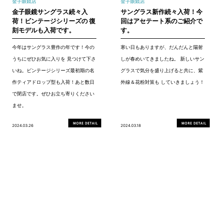
金子眼鏡店
金子眼鏡店
金子眼鏡サングラス続々入
サングラス新作続々入荷！今
荷！ビンテージシリーズの 復
回はアセテート系のご紹介で
刻モデルも入荷です。
す。
今年はサングラス豊作の年です！今の
寒い日もありますが、だんだんと陽射
うちにぜひお気に入りを 見つけて下さ
しが春めいてきましたね。 新しいサン
いね。ビンテージシリーズ最初期の名
グラスで気分を盛り上げると共に、紫
作ティアドロップ型も入荷！あと数日
外線＆花粉対策も していきましょう！
で閉店です。ぜひお立ち寄りください
ませ。
2024.03.26
2024.03.18