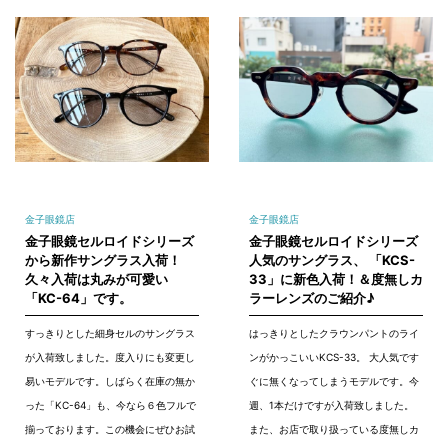
金子眼鏡店
金子眼鏡店
金子眼鏡セルロイドシリーズ
金子眼鏡セルロイドシリーズ
から新作サングラス入荷！
人気のサングラス、 「KCS-
久々入荷は丸みが可愛い
33」に新色入荷！＆度無しカ
「KC-64」です。
ラーレンズのご紹介♪
すっきりとした細身セルのサングラス
はっきりとしたクラウンパントのライ
が入荷致しました。度入りにも変更し
ンがかっこいいKCS-33。 大人気です
易いモデルです。しばらく在庫の無か
ぐに無くなってしまうモデルです。今
った「KC-64」も、今なら６色フルで
週、1本だけですが入荷致しました。
揃っております。この機会にぜひお試
また、お店で取り扱っている度無しカ