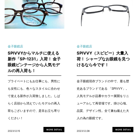
金子眼鏡店
金子眼鏡店
SPIVVYからマルチに使える
SPIVVY（スピビー）大量入
新作「SP-1231」入荷！ 金子
荷！ シャープなお眼鏡を見つ
眼鏡ビンテージから人気モデ
けるなら今です！
ルの再入荷も！
プライベートにもお仕事にも、男性に
金子眼鏡現存ブランドの中で、最も歴
も女性にも、色々なスタイルに合わせ
史あるブランドである 「SPIVVY」。
て使える新作が入荷致しました。しば
人気モデルが品番やカラー展開をリニ
らく店頭から消えていたモデルの再入
ューアルして再登場です。掛け心地、
荷もございますので、是非お立ち寄り
品質、デザイン性。全て兼ね備えた大
ください！
人の為の眼鏡です。
2023.12.15
2023.12.08