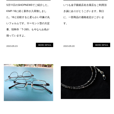
5月11日のSHOPNEWSでご紹介した、
いつも金子眼鏡店名古屋店をご利用頂
KMP-16に続く新作が入荷致しまし
き誠にありがとうございます。秋口
た。16と比較すると柔らかい印象の丸
に、一部商品の価格改定がございま
いフォルムです。サーモント型の大定
す。
番、恒眸作「T-265」も今ならお色が
揃っていますよ。
2023.05.23
2023.05.20