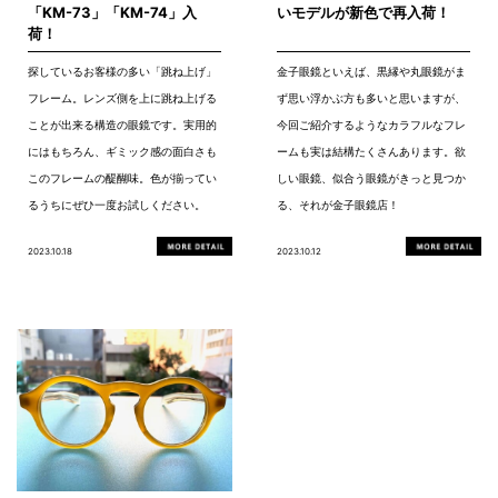
「KM-73」「KM-74」入
いモデルが新色で再入荷！
荷！
探しているお客様の多い「跳ね上げ」
金子眼鏡といえば、黒縁や丸眼鏡がま
フレーム。レンズ側を上に跳ね上げる
ず思い浮かぶ方も多いと思いますが、
ことが出来る構造の眼鏡です。実用的
今回ご紹介するようなカラフルなフレ
にはもちろん、ギミック感の面白さも
ームも実は結構たくさんあります。欲
このフレームの醍醐味。色が揃ってい
しい眼鏡、似合う眼鏡がきっと見つか
るうちにぜひ一度お試しください。
る、それが金子眼鏡店！
2023.10.18
2023.10.12