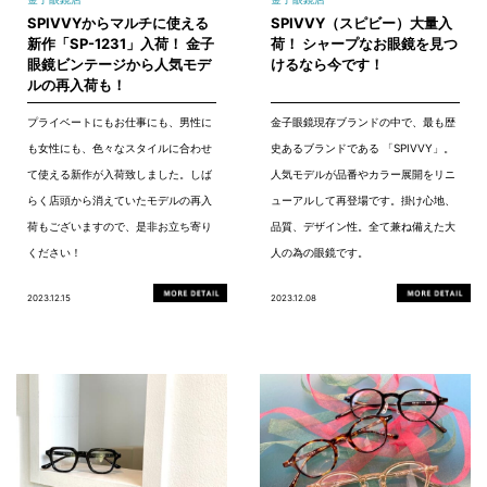
SPIVVYからマルチに使える
SPIVVY（スピビー）大量入
新作「SP-1231」入荷！ 金子
荷！ シャープなお眼鏡を見つ
眼鏡ビンテージから人気モデ
けるなら今です！
ルの再入荷も！
プライベートにもお仕事にも、男性に
金子眼鏡現存ブランドの中で、最も歴
も女性にも、色々なスタイルに合わせ
史あるブランドである 「SPIVVY」。
て使える新作が入荷致しました。しば
人気モデルが品番やカラー展開をリニ
らく店頭から消えていたモデルの再入
ューアルして再登場です。掛け心地、
荷もございますので、是非お立ち寄り
品質、デザイン性。全て兼ね備えた大
ください！
人の為の眼鏡です。
2023.12.15
2023.12.08