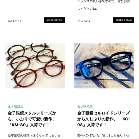
バランスの良い形ですので、ぜひお試
しくださいね。
2024.01.24
2024.01.18
金子眼鏡店
金子眼鏡店
金子眼鏡メタルシリーズか
金子眼鏡セルロイドシリーズ
ら、小ぶりで可愛い新作、
から久しぶりの新作、 「KC-
「KM-80」入荷です！
98」入荷です！
新年最初の投稿（遅くなってしまいま
前作KC-97から、実に8カ月振り！セ