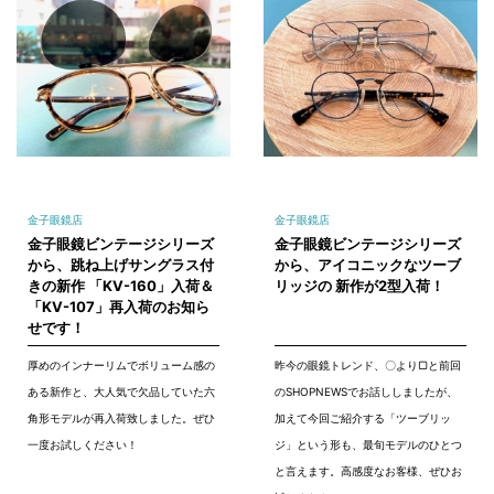
金子眼鏡店
金子眼鏡店
金子眼鏡ビンテージシリーズ
金子眼鏡ビンテージシリーズ
から、跳ね上げサングラス付
から、アイコニックなツーブ
きの新作 「KV-160」入荷＆
リッジの 新作が2型入荷！
「KV-107」再入荷のお知ら
せです！
厚めのインナーリムでボリューム感の
昨今の眼鏡トレンド、〇より▢と前回
ある新作と、大人気で欠品していた六
のSHOPNEWSでお話ししましたが、
角形モデルが再入荷致しました。ぜひ
加えて今回ご紹介する「ツーブリッ
一度お試しください！
ジ」という形も、最旬モデルのひとつ
と言えます。高感度なお客様、ぜひお