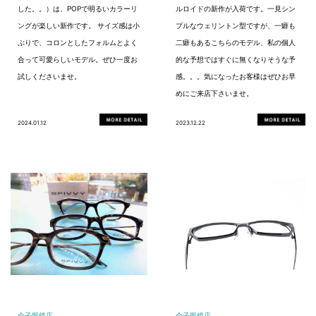
した。。）は、POPで明るいカラーリ
ルロイドの新作が入荷です。一見シン
ングが楽しい新作です。 サイズ感は小
プルなウェリントン型ですが、一癖も
ぶりで、コロンとしたフォルムとよく
二癖もあるこちらのモデル、私の個人
合って可愛らしいモデル。ぜひ一度お
的な予想ではすぐに無くなりそうな予
試しくださいませ。
感。。。気になったお客様はぜひお早
めにご来店下さいませ。
2024.01.12
2023.12.22
金子眼鏡店
金子眼鏡店