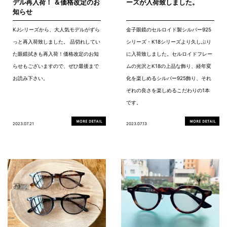
デル再入荷！ ＆価格改定のお
ーズが入荷致しました。
知らせ
KJシリーズから、大人気モデルがずら
金子眼鏡のセルロイド製シルバー925
っと再入荷致しました。 品切れしてい
シリーズ・K18シリーズより久しぶり
た眼鏡拭きも再入荷！価格改定のお知
に入荷致しました。セルロイドフレー
らせもございますので、ぜひ最後まで
ムの光沢とK18の上品な飾り、経年変
お読み下さい。
化を楽しめるシルバー925飾り、それ
ぞれの良さを楽しめるこだわりの1本
です。
2023.07.21
2023.07.13