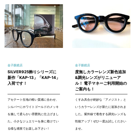
金子眼鏡店
金子眼鏡店
SILVER925飾りシリーズに
度無しカラーレンズ新色追加
新作「KAP-13」「KAP-14」
&調光レンズがリニューア
入荷です！
ル！ 電子マネーご利用開始の
ご案内も！
アセテート生地の軽い質感に合わせ、
くすみ具合が絶妙な「アメジスト」と
シルバーにホワイトゴールドのメッキ
いうカラーレンズが新たに追加されま
を施して柔らかい雰囲気に仕上げまし
した。紫外線で着色する調光レンズも
た。小さなジュエリーを身に着けてい
性能アップ！ぜひ一度お試しください
る様な感覚でお楽しみ下さい！
ませ。