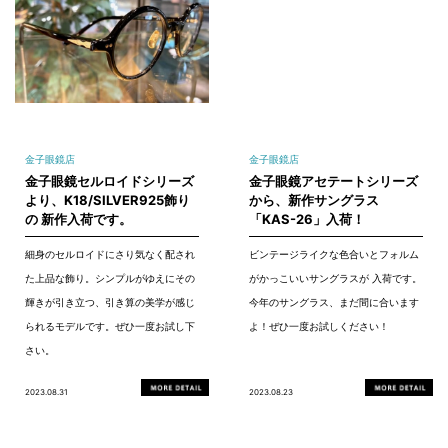
金子眼鏡店
金子眼鏡店
金子眼鏡セルロイドシリーズ
金子眼鏡アセテートシリーズ
より、K18/SILVER925飾り
から、新作サングラス
の 新作入荷です。
「KAS-26」入荷！
細身のセルロイドにさり気なく配され
ビンテージライクな色合いとフォルム
た上品な飾り。シンプルがゆえにその
がかっこいいサングラスが 入荷です。
輝きが引き立つ、引き算の美学が感じ
今年のサングラス、まだ間に合います
られるモデルです。ぜひ一度お試し下
よ！ぜひ一度お試しください！
さい。
2023.08.31
2023.08.23