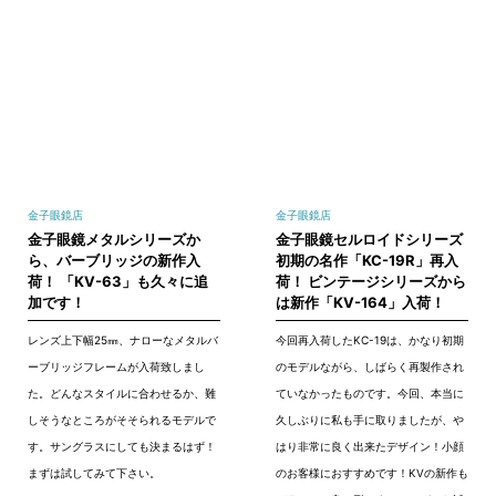
金子眼鏡店
金子眼鏡店
金子眼鏡メタルシリーズか
金子眼鏡セルロイドシリーズ
ら、バーブリッジの新作入
初期の名作「KC-19R」再入
荷！ 「KV-63」も久々に追
荷！ ビンテージシリーズから
加です！
は新作「KV-164」入荷！
レンズ上下幅25㎜、ナローなメタルバ
今回再入荷したKC-19は、かなり初期
ーブリッジフレームが入荷致しまし
のモデルながら、しばらく再製作され
た。どんなスタイルに合わせるか、難
ていなかったものです。今回、本当に
しそうなところがそそられるモデルで
久しぶりに私も手に取りましたが、や
す。サングラスにしても決まるはず！
はり非常に良く出来たデザイン！小顔
まずは試してみて下さい。
のお客様におすすめです！KVの新作も