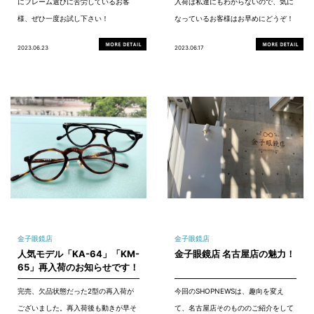
にフレーム選びに苦労しているお客
入荷は私達にもわからないので、気に
様、ぜひ一度お試し下さい！
なっているお客様はお早めにどうぞ！
2023.06.23
2023.06.17
金子眼鏡店
金子眼鏡店
人気モデル「KA-64」「KM-
金子眼鏡店 名古屋店の魅力！
65」再入荷のお知らせです！
完売、欠品状態だった2型の再入荷が
今回のSHOPNEWSは、趣向を変え
ございました。再入荷後も動きが早そ
て、名古屋店そのもののご紹介をして