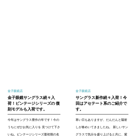
金子眼鏡店
金子眼鏡店
金子眼鏡サングラス続々入
サングラス新作続々入荷！今
荷！ビンテージシリーズの 復
回はアセテート系のご紹介で
刻モデルも入荷です。
す。
今年はサングラス豊作の年です！今の
寒い日もありますが、だんだんと陽射
うちにぜひお気に入りを 見つけて下さ
しが春めいてきましたね。 新しいサン
いね。ビンテージシリーズ最初期の名
グラスで気分を盛り上げると共に、紫