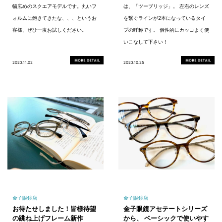
幅広めのスクエアモデルです。丸いフ
は、「ツーブリッジ」。 左右のレンズ
ォルムに飽きてきたな、、、というお
を繋ぐラインが2本になっているタイ
客様、ぜひ一度お試しください。
プの呼称です。 個性的にカッコよく使
いこなして下さい！
2023.11.02
2023.10.25
金子眼鏡店
金子眼鏡店
お待たせしました！皆様待望
金子眼鏡アセテートシリーズ
の跳ね上げフレーム新作
から、 ベーシックで使いやす