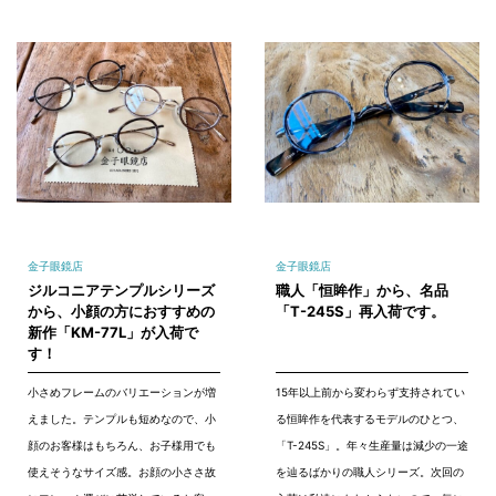
金子眼鏡店
金子眼鏡店
ジルコニアテンプルシリーズ
職人「恒眸作」から、名品
から、小顔の方におすすめの
「T-245S」再入荷です。
新作「KM-77L」が入荷で
す！
小さめフレームのバリエーションが増
15年以上前から変わらず支持されてい
えました。テンプルも短めなので、小
る恒眸作を代表するモデルのひとつ、
顔のお客様はもちろん、お子様用でも
「T-245S」。年々生産量は減少の一途
使えそうなサイズ感。お顔の小ささ故
を辿るばかりの職人シリーズ。次回の