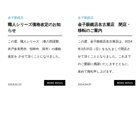
金子眼鏡店
金子眼鏡店
職人シリーズ価格改定のお知
金子眼鏡店名古屋店 閉店・
らせ
移転のご案内
この度、職人シリーズ （泰八郎謹製、
この度、金子眼鏡店名古屋店は、2024
井戸多美男作、恒眸作、與市）の価格
年3月31日（日）をもちまして閉店さ
改定を させて頂くことになりました。
せて頂くこととなりました。これまで
のご愛顧に感謝いたしますとともに、
改めて御礼申し上げます。
2024.02.22
2024.04.01