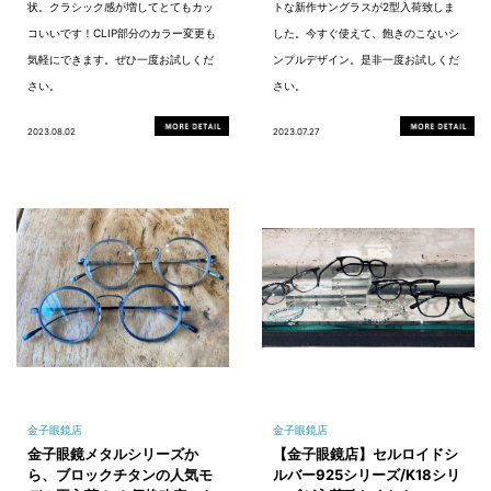
状。クラシック感が増してとてもカッ
トな新作サングラスが2型入荷致しま
コいいです！CLIP部分のカラー変更も
した。今すぐ使えて、飽きのこないシ
気軽にできます。ぜひ一度お試しくだ
ンプルデザイン。是非一度お試しくだ
さい。
さい。
2023.08.02
2023.07.27
金子眼鏡店
金子眼鏡店
金子眼鏡メタルシリーズか
【金子眼鏡店】セルロイドシ
ら、ブロックチタンの人気モ
ルバー925シリーズ/K18シリ