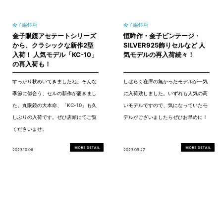
金子眼鏡店
金子眼鏡店
金子眼鏡アセテートシリーズ
恒眸作・金子ビンテージ・
から、クラシックな新作2型
SILVER925飾りセルなど 人
入荷！ 人気モデル「KC-10」
気モデルの再入荷続々！
の再入荷も！
すっかり秋めいてきましたね。そんな
しばらく在庫の無かったモデルが一気
季節に似合う、セルの新作が届きまし
に入荷致しました。いずれも人気の高
た。丸眼鏡の大本命、「KC-10」も久
いモデルですので、気になっていたモ
しぶりの入荷です。ぜひ店頭にてご覧
デルがございましたらぜひお早めに！
くださいませ。
2023.10.06
2023.09.27