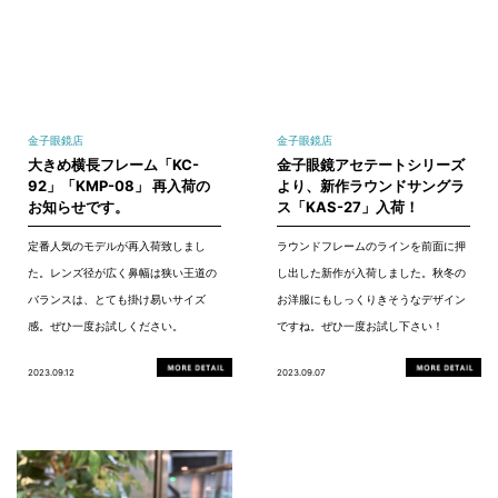
金子眼鏡店
金子眼鏡店
大きめ横長フレーム「KC-
金子眼鏡アセテートシリーズ
92」「KMP-08」 再入荷の
より、新作ラウンドサングラ
お知らせです。
ス「KAS-27」入荷！
定番人気のモデルが再入荷致しまし
ラウンドフレームのラインを前面に押
た。レンズ径が広く鼻幅は狭い王道の
し出した新作が入荷しました。秋冬の
バランスは、とても掛け易いサイズ
お洋服にもしっくりきそうなデザイン
感。ぜひ一度お試しください。
ですね。ぜひ一度お試し下さい！
2023.09.12
2023.09.07