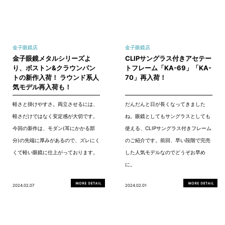
金子眼鏡店
金子眼鏡店
金子眼鏡メタルシリーズよ
CLIPサングラス付きアセテー
り、ボストン&クラウンパン
トフレーム「KA-69」「KA-
トの新作入荷！ ラウンド系人
70」再入荷！
気モデル再入荷も！
軽さと掛けやすさ。両立させるには、
だんだんと日が長くなってきました
軽さだけではなく安定感が大切です。
ね。眼鏡としてもサングラスとしても
今回の新作は、モダン(耳にかかる部
使える、CLIPサングラス付きフレーム
分)の先端に厚みがあるので、ズレにく
のご紹介です。前回、早い段階で完売
くて軽い眼鏡に仕上がっております。
した人気モデルなのでどうぞお早め
に。
2024.02.07
2024.02.01