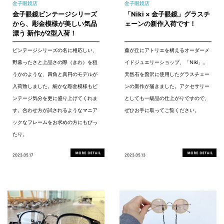
金子眼鏡店
金子眼鏡店
金子眼鏡ビンテージシリーズ
「Niki × 金子眼鏡」グラスチ
から、彫金模様が美しい気品
ェーンの新作入荷です！
漂う 新作が2型入荷！
ビンテージシリーズの名に相応しい、
藤が丘にアトリエを構えるオーダーメ
野暮ったさと上品さの際（きわ）を狙
イドジュエリーショップ、「Niki」。
うかのような、四角と真円のモデルが
天然石を贅沢に使用したグラスチェー
入荷致しました。細かな彫金模様もビ
ンの新作が届きました。アクセサリー
ンテージ気分を更に盛り上げてくれま
としても一級品の仕上がりですので、
す。合わせ方が試されるようなマニア
ぜひお手に取ってご覧ください。
ックなフレームをお求めの方にもぴっ
たり。
2023.05.17
2023.05.13