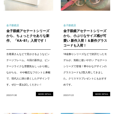
金子眼鏡店
金子眼鏡店
金子眼鏡アセテートシリーズ
金子眼鏡アセテートシリーズ
から、ちょっとクセありな新
から、小ぶりなサイズ感が可
作、 「KA-81」入荷です！
愛い 新作入荷！＆新作グラス
コードも入荷！
古着屋さんなどで見かけるようなビン
18金飾りシリーズなどで好評だったモ
テージフレーム。今回の新作は、ビン
デルが、気軽に使いやすい アセテート
テージライクな雰囲気をしっかり残し
シリーズで登場！華やかなデザインの
ながらも、 やや幅広なフロントと鼻幅
グラスコードも2型入荷してきまし
で、現代人に掛け易くしたデザインで
た。クリスマスプレゼントにもおすす
す。ぜひ一度お試しください！
めです。
2023.11.30
2023.11.22