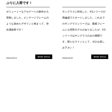
ぶりに入荷です！
ボリューミーなアセテートの新作が入
サングラスに特化した、KSシリーズが
荷致しました。ビンテージフレームの
再編成でスタートしました。これまで
ような攻めたデザインと相まって、存
のサングラスシリーズは、眼鏡フレー
在感抜群です！
ムにも同型モデルがありましたが、KS
シリーズはサングラスのみの展開で
す。新たなラインとして、ぜひお楽し
み下さい！
2024.03.13
2024.03.01