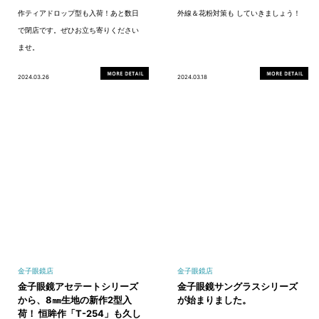
作ティアドロップ型も入荷！あと数日
外線＆花粉対策も していきましょう！
で閉店です。ぜひお立ち寄りください
ませ。
2024.03.26
2024.03.18
金子眼鏡店
金子眼鏡店
金子眼鏡アセテートシリーズ
金子眼鏡サングラスシリーズ
から、8㎜生地の新作2型入
が始まりました。
荷！ 恒眸作「T-254」も久し