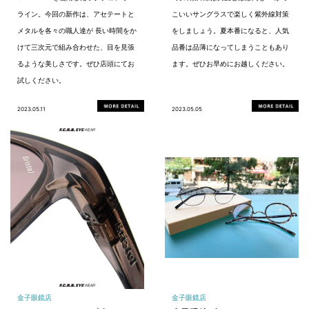
ライン。今回の新作は、アセテートと
こいいサングラスで楽しく紫外線対策
メタルを各々の職人達が 長い時間をか
をしましょう。夏本番になると、人気
けて三次元で組み合わせた、目を見張
品番は品薄になってしまうこともあり
るような美しさです。ぜひ店頭にてお
ます。ぜひお早めにお越しください。
試しください。
2023.05.11
2023.05.05
金子眼鏡店
金子眼鏡店