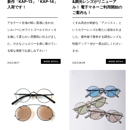
新作「KAP-13」「KAP-14」
&調光レンズがリニューア
入荷です！
ル！ 電子マネーご利用開始の
ご案内も！
アセテート生地の軽い質感に合わせ、
くすみ具合が絶妙な「アメジスト」と
シルバーにホワイトゴールドのメッキ
いうカラーレンズが新たに追加されま
を施して柔らかい雰囲気に仕上げまし
した。紫外線で着色する調光レンズも
た。小さなジュエリーを身に着けてい
性能アップ！ぜひ一度お試しください
る様な感覚でお楽しみ下さい！
ませ。
2023.08.17
2023.08.09