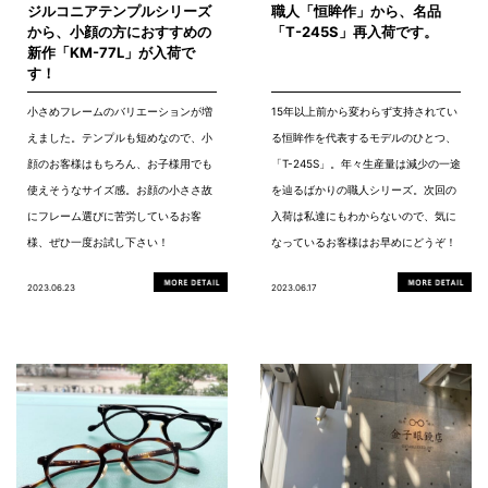
ジルコニアテンプルシリーズ
職人「恒眸作」から、名品
から、小顔の方におすすめの
「T-245S」再入荷です。
新作「KM-77L」が入荷で
す！
小さめフレームのバリエーションが増
15年以上前から変わらず支持されてい
えました。テンプルも短めなので、小
る恒眸作を代表するモデルのひとつ、
顔のお客様はもちろん、お子様用でも
「T-245S」。年々生産量は減少の一途
使えそうなサイズ感。お顔の小ささ故
を辿るばかりの職人シリーズ。次回の
にフレーム選びに苦労しているお客
入荷は私達にもわからないので、気に
様、ぜひ一度お試し下さい！
なっているお客様はお早めにどうぞ！
2023.06.23
2023.06.17