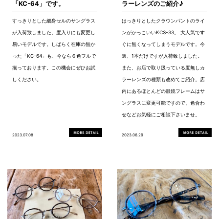
「KC-64」です。
ラーレンズのご紹介♪
すっきりとした細身セルのサングラス
はっきりとしたクラウンパントのライ
が入荷致しました。度入りにも変更し
ンがかっこいいKCS-33。 大人気です
易いモデルです。しばらく在庫の無か
ぐに無くなってしまうモデルです。今
った「KC-64」も、今なら６色フルで
週、1本だけですが入荷致しました。
揃っております。この機会にぜひお試
また、お店で取り扱っている度無しカ
しください。
ラーレンズの種類も改めてご紹介。店
内にあるほとんどの眼鏡フレームはサ
ングラスに変更可能ですので、色合わ
せなどお気軽にご相談下さいませ。
2023.07.08
2023.06.29