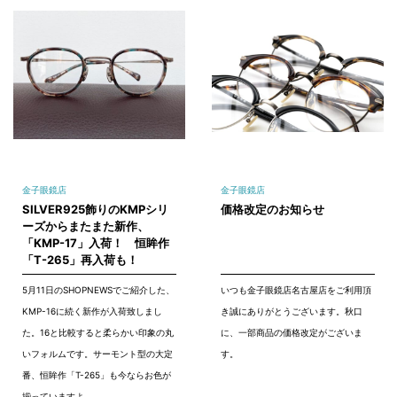
金子眼鏡店
金子眼鏡店
SILVER925飾りのKMPシリ
価格改定のお知らせ
ーズからまたまた新作、
「KMP-17」入荷！ 恒眸作
「T-265」再入荷も！
5月11日のSHOPNEWSでご紹介した、
いつも金子眼鏡店名古屋店をご利用頂
KMP-16に続く新作が入荷致しまし
き誠にありがとうございます。秋口
た。16と比較すると柔らかい印象の丸
に、一部商品の価格改定がございま
いフォルムです。サーモント型の大定
す。
番、恒眸作「T-265」も今ならお色が
揃っていますよ。