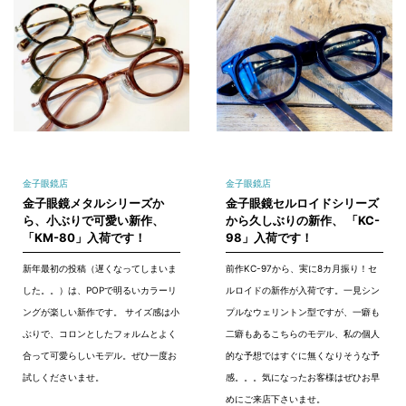
金子眼鏡店
金子眼鏡店
金子眼鏡メタルシリーズか
金子眼鏡セルロイドシリーズ
ら、小ぶりで可愛い新作、
から久しぶりの新作、 「KC-
「KM-80」入荷です！
98」入荷です！
新年最初の投稿（遅くなってしまいま
前作KC-97から、実に8カ月振り！セ
した。。）は、POPで明るいカラーリ
ルロイドの新作が入荷です。一見シン
ングが楽しい新作です。 サイズ感は小
プルなウェリントン型ですが、一癖も
ぶりで、コロンとしたフォルムとよく
二癖もあるこちらのモデル、私の個人
合って可愛らしいモデル。ぜひ一度お
的な予想ではすぐに無くなりそうな予
試しくださいませ。
感。。。気になったお客様はぜひお早
めにご来店下さいませ。