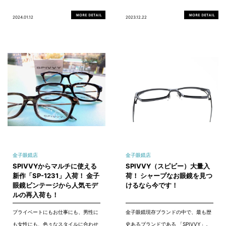
2024.01.12
2023.12.22
金子眼鏡店
金子眼鏡店
SPIVVYからマルチに使える
SPIVVY（スピビー）大量入
新作「SP-1231」入荷！ 金子
荷！ シャープなお眼鏡を見つ
眼鏡ビンテージから人気モデ
けるなら今です！
ルの再入荷も！
プライベートにもお仕事にも、男性に
金子眼鏡現存ブランドの中で、最も歴
も女性にも、色々なスタイルに合わせ
史あるブランドである 「SPIVVY」。