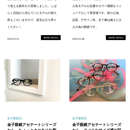
て使える新作が入荷致しました。しば
人気モデルが品番やカラー展開をリニ
らく店頭から消えていたモデルの再入
ューアルして再登場です。掛け心地、
荷もございますので、是非お立ち寄り
品質、デザイン性。全て兼ね備えた大
ください！
人の為の眼鏡です。
2023.12.15
2023.12.08
金子眼鏡店
金子眼鏡店
金子眼鏡アセテートシリーズ
金子眼鏡アセテートシリーズ
から、ちょっとクセありな新
から、小ぶりなサイズ感が可