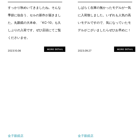
すっかり秋めいてきましたね。そんな
しばらく在庫の無かったモデルが一気
季節に似合う、セルの新作が届きまし
に入荷致しました。いずれも人気の高
た。丸眼鏡の大本命、「KC-10」も久
いモデルですので、気になっていたモ
しぶりの入荷です。ぜひ店頭にてご覧
デルがございましたらぜひお早めに！
くださいませ。
2023.10.06
2023.09.27
金子眼鏡店
金子眼鏡店