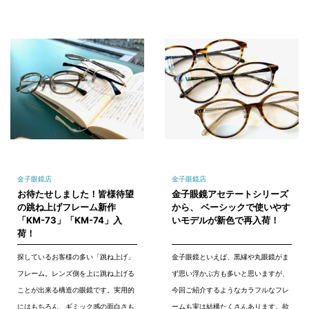
金子眼鏡店
金子眼鏡店
お待たせしました！皆様待望
金子眼鏡アセテートシリーズ
の跳ね上げフレーム新作
から、 ベーシックで使いやす
「KM-73」「KM-74」入
いモデルが新色で再入荷！
荷！
探しているお客様の多い「跳ね上げ」
金子眼鏡といえば、黒縁や丸眼鏡がま
フレーム。レンズ側を上に跳ね上げる
ず思い浮かぶ方も多いと思いますが、
ことが出来る構造の眼鏡です。実用的
今回ご紹介するようなカラフルなフレ
にはもちろん、ギミック感の面白さも
ームも実は結構たくさんあります。欲