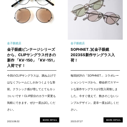
金子眼鏡店
金子眼鏡店
金子眼鏡ビンテージシリーズ
SOPHNET.✖金子眼鏡
から、CLIPサングラス付きの
2023SS新作サングラス入
新作 「KV-150」「KV-151」
荷！
入荷です！
今回のCLIPサングラスは、跳ね上げで
毎回好評の「SOPHNET.」コラボレー
はなくフレームにしがみつくような形
ションシリーズから、都会的でスマー
状。クラシック感が増してとてもカッ
トな新作サングラスが2型入荷致しま
コいいです！CLIP部分のカラー変更も
した。今すぐ使えて、飽きのこないシ
気軽にできます。ぜひ一度お試しくだ
ンプルデザイン。是非一度お試しくだ
さい。
さい。
2023.08.02
2023.07.27