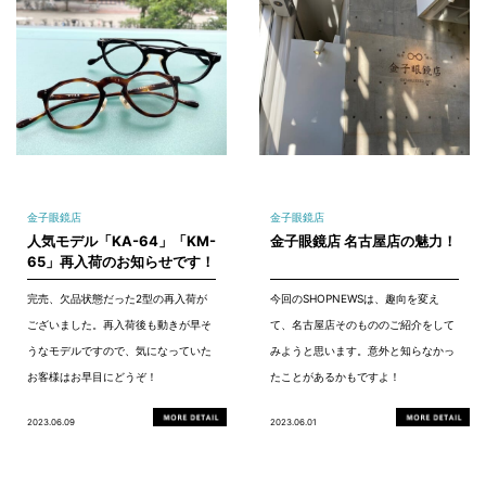
金子眼鏡店
金子眼鏡店
人気モデル「KA-64」「KM-
金子眼鏡店 名古屋店の魅力！
65」再入荷のお知らせです！
完売、欠品状態だった2型の再入荷が
今回のSHOPNEWSは、趣向を変え
ございました。再入荷後も動きが早そ
て、名古屋店そのもののご紹介をして
うなモデルですので、気になっていた
みようと思います。意外と知らなかっ
お客様はお早目にどうぞ！
たことがあるかもですよ！
2023.06.09
2023.06.01