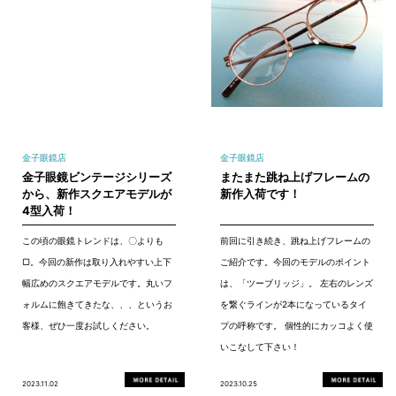
金子眼鏡店
金子眼鏡店
金子眼鏡ビンテージシリーズ
またまた跳ね上げフレームの
から、新作スクエアモデルが
新作入荷です！
4型入荷！
この頃の眼鏡トレンドは、〇よりも
前回に引き続き、跳ね上げフレームの
▢。今回の新作は取り入れやすい上下
ご紹介です。今回のモデルのポイント
幅広めのスクエアモデルです。丸いフ
は、「ツーブリッジ」。 左右のレンズ
ォルムに飽きてきたな、、、というお
を繋ぐラインが2本になっているタイ
客様、ぜひ一度お試しください。
プの呼称です。 個性的にカッコよく使
いこなして下さい！
2023.11.02
2023.10.25