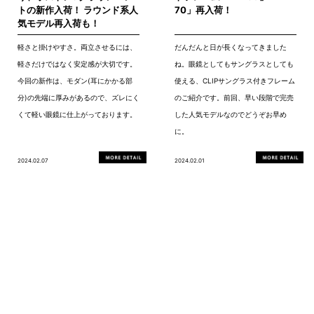
トの新作入荷！ ラウンド系人
70」再入荷！
気モデル再入荷も！
軽さと掛けやすさ。両立させるには、
だんだんと日が長くなってきました
軽さだけではなく安定感が大切です。
ね。眼鏡としてもサングラスとしても
今回の新作は、モダン(耳にかかる部
使える、CLIPサングラス付きフレーム
分)の先端に厚みがあるので、ズレにく
のご紹介です。前回、早い段階で完売
くて軽い眼鏡に仕上がっております。
した人気モデルなのでどうぞお早め
に。
2024.02.07
2024.02.01