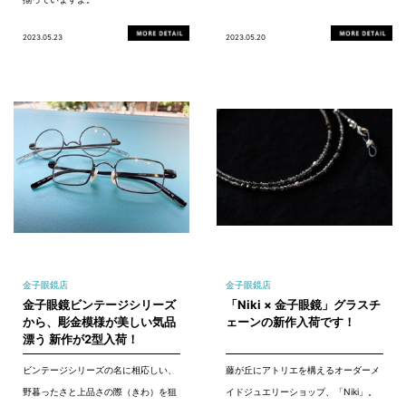
2023.05.23
2023.05.20
金子眼鏡店
金子眼鏡店
金子眼鏡ビンテージシリーズ
「Niki × 金子眼鏡」グラスチ
から、彫金模様が美しい気品
ェーンの新作入荷です！
漂う 新作が2型入荷！
ビンテージシリーズの名に相応しい、
藤が丘にアトリエを構えるオーダーメ
野暮ったさと上品さの際（きわ）を狙
イドジュエリーショップ、「Niki」。