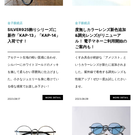
金子眼鏡店
金子眼鏡店
SILVER925飾りシリーズに
度無しカラーレンズ新色追加
新作「KAP-13」「KAP-14」
&調光レンズがリニューア
入荷です！
ル！ 電子マネーご利用開始の
ご案内も！
アセテート生地の軽い質感に合わせ、
くすみ具合が絶妙な「アメジスト」と
シルバーにホワイトゴールドのメッキ
いうカラーレンズが新たに追加されま
を施して柔らかい雰囲気に仕上げまし
した。紫外線で着色する調光レンズも
た。小さなジュエリーを身に着けてい
性能アップ！ぜひ一度お試しください
る様な感覚でお楽しみ下さい！
ませ。
2023.08.17
2023.08.09