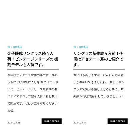
金子眼鏡店
金子眼鏡店
金子眼鏡サングラス続々入
サングラス新作続々入荷！今
荷！ビンテージシリーズの 復
回はアセテート系のご紹介で
刻モデルも入荷です。
す。
今年はサングラス豊作の年です！今の
寒い日もありますが、だんだんと陽射
うちにぜひお気に入りを 見つけて下さ
しが春めいてきましたね。 新しいサン
いね。ビンテージシリーズ最初期の名
グラスで気分を盛り上げると共に、紫
作ティアドロップ型も入荷！あと数日
外線＆花粉対策も していきましょう！
で閉店です。ぜひお立ち寄りください
ませ。
2024.03.26
2024.03.18