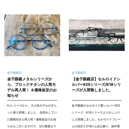
金子眼鏡店
金子眼鏡店
金子眼鏡メタルシリーズか
【金子眼鏡店】セルロイドシ
ら、ブロックチタンの人気モ
ルバー925シリーズ/K18シリ
デル再入荷！ ＆価格改定のお
ーズが入荷致しました。
知らせ
KJシリーズから、大人気モデルがずら
金子眼鏡のセルロイド製シルバー925
っと再入荷致しました。 品切れしてい
シリーズ・K18シリーズより久しぶり
た眼鏡拭きも再入荷！価格改定のお知
に入荷致しました。セルロイドフレー
らせもございますので、ぜひ最後まで
ムの光沢とK18の上品な飾り、経年変