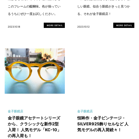
このフレームの醍醐味。色が揃ってい
しい眼鏡、似合う眼鏡がきっと見つか
るうちにぜひ一度お試しください。
る、それが金子眼鏡店！
2023.10.18
2023.10.12
金子眼鏡店
金子眼鏡店
金子眼鏡アセテートシリーズ
恒眸作・金子ビンテージ・
から、クラシックな新作2型
SILVER925飾りセルなど 人
入荷！ 人気モデル「KC-10」
気モデルの再入荷続々！
の再入荷も！