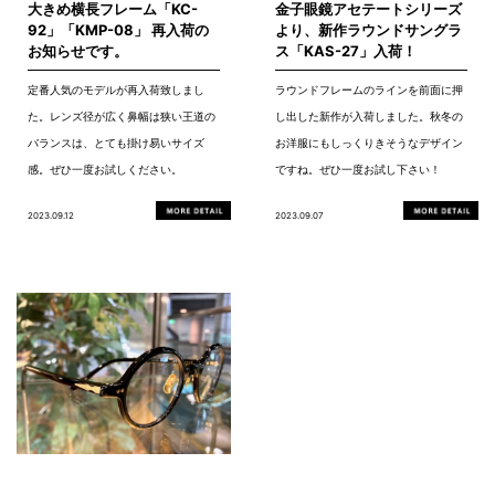
大きめ横長フレーム「KC-
金子眼鏡アセテートシリーズ
92」「KMP-08」 再入荷の
より、新作ラウンドサングラ
お知らせです。
ス「KAS-27」入荷！
定番人気のモデルが再入荷致しまし
ラウンドフレームのラインを前面に押
た。レンズ径が広く鼻幅は狭い王道の
し出した新作が入荷しました。秋冬の
バランスは、とても掛け易いサイズ
お洋服にもしっくりきそうなデザイン
感。ぜひ一度お試しください。
ですね。ぜひ一度お試し下さい！
2023.09.12
2023.09.07