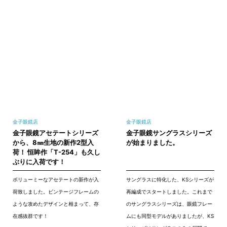
金子眼鏡店
金子眼鏡店
金子眼鏡アセテートシリーズ
金子眼鏡サングラスシリーズ
から、8㎜生地の新作2型入
が始まりました。
荷！ 恒眸作「T-254」も久し
ぶりに入荷です！
ボリューミーなアセテートの新作が入
サングラスに特化した、KSシリーズが
荷致しました。ビンテージフレームの
再編成でスタートしました。これまで
ような攻めたデザインと相まって、存
のサングラスシリーズは、眼鏡フレー
在感抜群です！
ムにも同型モデルがありましたが、KS