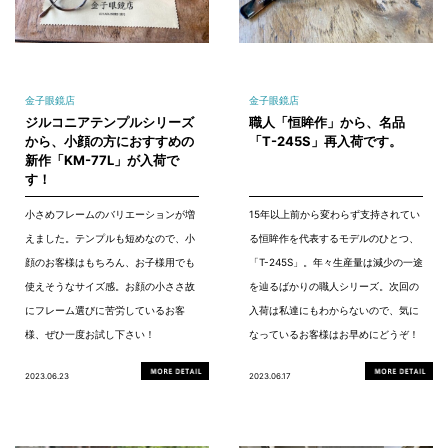
金子眼鏡店
金子眼鏡店
ジルコニアテンプルシリーズ
職人「恒眸作」から、名品
から、小顔の方におすすめの
「T-245S」再入荷です。
新作「KM-77L」が入荷で
す！
小さめフレームのバリエーションが増
15年以上前から変わらず支持されてい
えました。テンプルも短めなので、小
る恒眸作を代表するモデルのひとつ、
顔のお客様はもちろん、お子様用でも
「T-245S」。年々生産量は減少の一途
使えそうなサイズ感。お顔の小ささ故
を辿るばかりの職人シリーズ。次回の
にフレーム選びに苦労しているお客
入荷は私達にもわからないので、気に
様、ぜひ一度お試し下さい！
なっているお客様はお早めにどうぞ！
2023.06.23
2023.06.17