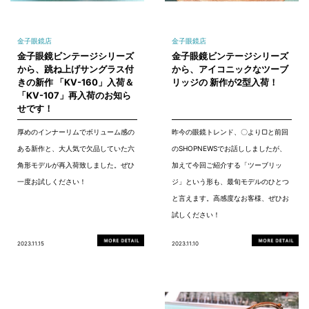
金子眼鏡店
金子眼鏡店
金子眼鏡ビンテージシリーズ
金子眼鏡ビンテージシリーズ
から、跳ね上げサングラス付
から、アイコニックなツーブ
きの新作 「KV-160」入荷＆
リッジの 新作が2型入荷！
「KV-107」再入荷のお知ら
せです！
厚めのインナーリムでボリューム感の
昨今の眼鏡トレンド、〇より▢と前回
ある新作と、大人気で欠品していた六
のSHOPNEWSでお話ししましたが、
角形モデルが再入荷致しました。ぜひ
加えて今回ご紹介する「ツーブリッ
一度お試しください！
ジ」という形も、最旬モデルのひとつ
と言えます。高感度なお客様、ぜひお
試しください！
2023.11.15
2023.11.10