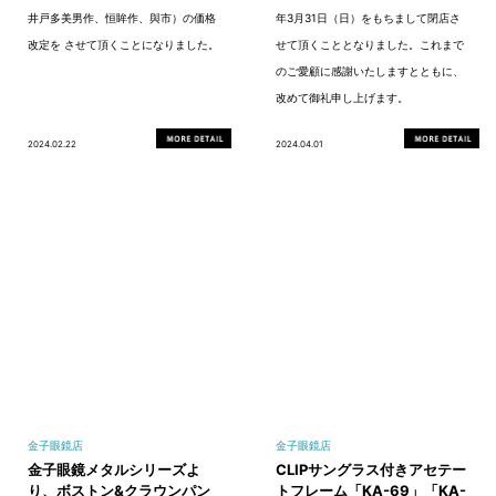
井戸多美男作、恒眸作、與市）の価格
年3月31日（日）をもちまして閉店さ
改定を させて頂くことになりました。
せて頂くこととなりました。これまで
のご愛顧に感謝いたしますとともに、
改めて御礼申し上げます。
2024.02.22
2024.04.01
金子眼鏡店
金子眼鏡店
金子眼鏡メタルシリーズよ
CLIPサングラス付きアセテー
り、ボストン&クラウンパン
トフレーム「KA-69」「KA-