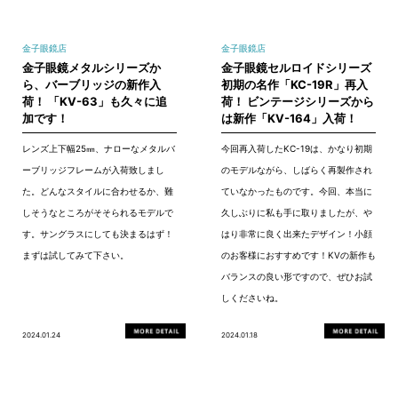
金子眼鏡店
金子眼鏡店
金子眼鏡メタルシリーズか
金子眼鏡セルロイドシリーズ
ら、バーブリッジの新作入
初期の名作「KC-19R」再入
荷！ 「KV-63」も久々に追
荷！ ビンテージシリーズから
加です！
は新作「KV-164」入荷！
レンズ上下幅25㎜、ナローなメタルバ
今回再入荷したKC-19は、かなり初期
ーブリッジフレームが入荷致しまし
のモデルながら、しばらく再製作され
た。どんなスタイルに合わせるか、難
ていなかったものです。今回、本当に
しそうなところがそそられるモデルで
久しぶりに私も手に取りましたが、や
す。サングラスにしても決まるはず！
はり非常に良く出来たデザイン！小顔
まずは試してみて下さい。
のお客様におすすめです！KVの新作も
バランスの良い形ですので、ぜひお試
しくださいね。
2024.01.24
2024.01.18