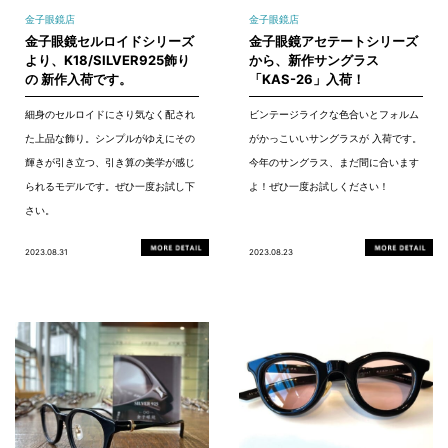
金子眼鏡店
金子眼鏡店
金子眼鏡セルロイドシリーズ
金子眼鏡アセテートシリーズ
より、K18/SILVER925飾り
から、新作サングラス
の 新作入荷です。
「KAS-26」入荷！
細身のセルロイドにさり気なく配され
ビンテージライクな色合いとフォルム
た上品な飾り。シンプルがゆえにその
がかっこいいサングラスが 入荷です。
輝きが引き立つ、引き算の美学が感じ
今年のサングラス、まだ間に合います
られるモデルです。ぜひ一度お試し下
よ！ぜひ一度お試しください！
さい。
2023.08.31
2023.08.23