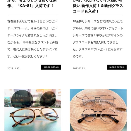
作、 「KA-81」入荷です！
愛い 新作入荷！＆新作グラス
コードも入荷！
古着屋さんなどで見かけるようなビン
18金飾りシリーズなどで好評だったモ
テージフレーム。今回の新作は、ビン
デルが、気軽に使いやすい アセテート
テージライクな雰囲気をしっかり残し
シリーズで登場！華やかなデザインの
ながらも、 やや幅広なフロントと鼻幅
グラスコードも2型入荷してきまし
で、現代人に掛け易くしたデザインで
た。クリスマスプレゼントにもおすす
す。ぜひ一度お試しください！
めです。
2023.11.30
2023.11.22