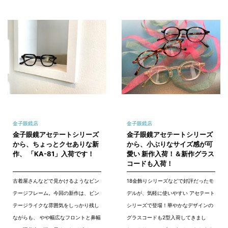
金子眼鏡店
金子眼鏡店
金子眼鏡アセテートシリーズ
金子眼鏡アセテートシリーズ
から、ちょっとクセありな新
から、小ぶりなサイズ感が可
作、 「KA-81」入荷です！
愛い 新作入荷！＆新作グラス
コードも入荷！
古着屋さんなどで見かけるようなビン
18金飾りシリーズなどで好評だったモ
テージフレーム。今回の新作は、ビン
デルが、気軽に使いやすい アセテート
テージライクな雰囲気をしっかり残し
シリーズで登場！華やかなデザインの
ながらも、 やや幅広なフロントと鼻幅
グラスコードも2型入荷してきまし