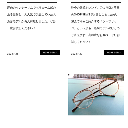
厚めのインナーリムでボリューム感の
昨今の眼鏡トレンド、〇より▢と前回
ある新作と、大人気で欠品していた六
のSHOPNEWSでお話ししましたが、
角形モデルが再入荷致しました。ぜひ
加えて今回ご紹介する「ツーブリッ
一度お試しください！
ジ」という形も、最旬モデルのひとつ
と言えます。高感度なお客様、ぜひお
試しください！
2023.11.15
2023.11.10