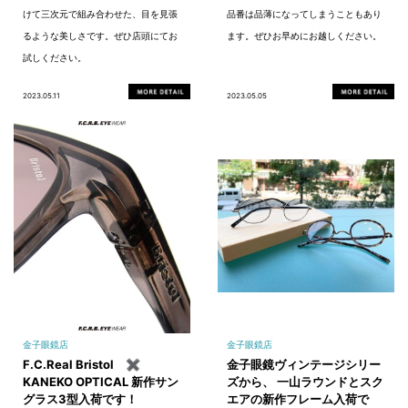
けて三次元で組み合わせた、目を見張
品番は品薄になってしまうこともあり
るような美しさです。ぜひ店頭にてお
ます。ぜひお早めにお越しください。
試しください。
2023.05.11
2023.05.05
金子眼鏡店
金子眼鏡店
F.C.Real Bristol ✖
金子眼鏡ヴィンテージシリー
KANEKO OPTICAL 新作サン
ズから、 一山ラウンドとスク
グラス3型入荷です！
エアの新作フレーム入荷で