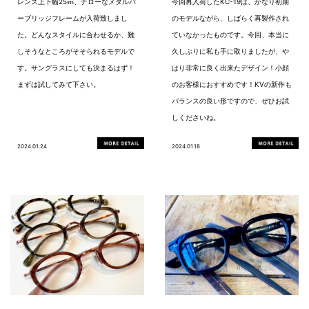
レンズ上下幅25㎜、ナローなメタルバ
今回再入荷したKC-19は、かなり初期
ーブリッジフレームが入荷致しまし
のモデルながら、しばらく再製作され
た。どんなスタイルに合わせるか、難
ていなかったものです。今回、本当に
しそうなところがそそられるモデルで
久しぶりに私も手に取りましたが、や
す。サングラスにしても決まるはず！
はり非常に良く出来たデザイン！小顔
まずは試してみて下さい。
のお客様におすすめです！KVの新作も
バランスの良い形ですので、ぜひお試
しくださいね。
2024.01.24
2024.01.18