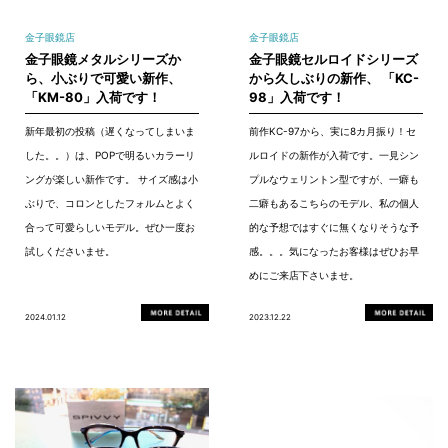
金子眼鏡店
金子眼鏡店
金子眼鏡メタルシリーズか
金子眼鏡セルロイドシリーズ
ら、小ぶりで可愛い新作、
から久しぶりの新作、 「KC-
「KM-80」入荷です！
98」入荷です！
新年最初の投稿（遅くなってしまいま
前作KC-97から、実に8カ月振り！セ
した。。）は、POPで明るいカラーリ
ルロイドの新作が入荷です。一見シン
ングが楽しい新作です。 サイズ感は小
プルなウェリントン型ですが、一癖も
ぶりで、コロンとしたフォルムとよく
二癖もあるこちらのモデル、私の個人
合って可愛らしいモデル。ぜひ一度お
的な予想ではすぐに無くなりそうな予
試しくださいませ。
感。。。気になったお客様はぜひお早
めにご来店下さいませ。
2024.01.12
2023.12.22