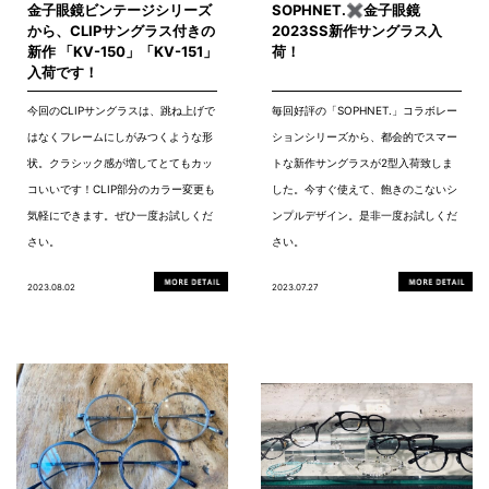
金子眼鏡ビンテージシリーズ
SOPHNET.✖金子眼鏡
から、CLIPサングラス付きの
2023SS新作サングラス入
新作 「KV-150」「KV-151」
荷！
入荷です！
今回のCLIPサングラスは、跳ね上げで
毎回好評の「SOPHNET.」コラボレー
はなくフレームにしがみつくような形
ションシリーズから、都会的でスマー
状。クラシック感が増してとてもカッ
トな新作サングラスが2型入荷致しま
コいいです！CLIP部分のカラー変更も
した。今すぐ使えて、飽きのこないシ
気軽にできます。ぜひ一度お試しくだ
ンプルデザイン。是非一度お試しくだ
さい。
さい。
2023.08.02
2023.07.27