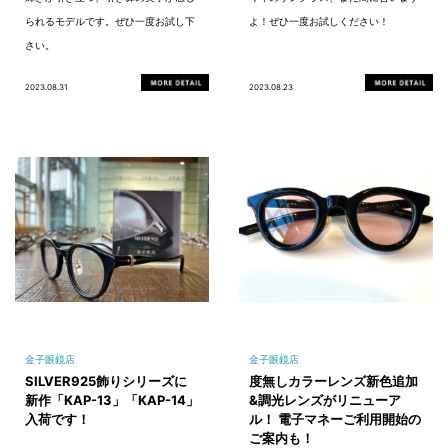
られるモデルです。ぜひ一度お試し下
よ！ぜひ一度お試しください！
さい。
2023.08.31
2023.08.23
金子眼鏡店
金子眼鏡店
SILVER925飾りシリーズに
度無しカラーレンズ新色追加
新作「KAP-13」「KAP-14」
&調光レンズがリニューア
入荷です！
ル！ 電子マネーご利用開始の
ご案内も！