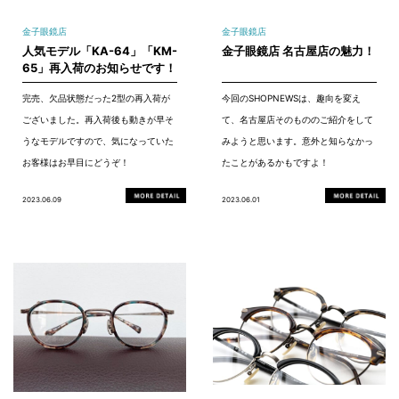
金子眼鏡店
金子眼鏡店
人気モデル「KA-64」「KM-
金子眼鏡店 名古屋店の魅力！
65」再入荷のお知らせです！
完売、欠品状態だった2型の再入荷が
今回のSHOPNEWSは、趣向を変え
ございました。再入荷後も動きが早そ
て、名古屋店そのもののご紹介をして
うなモデルですので、気になっていた
みようと思います。意外と知らなかっ
お客様はお早目にどうぞ！
たことがあるかもですよ！
2023.06.09
2023.06.01