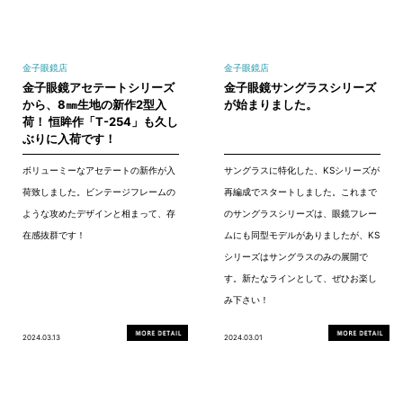
金子眼鏡店
金子眼鏡店
金子眼鏡アセテートシリーズ
金子眼鏡サングラスシリーズ
から、8㎜生地の新作2型入
が始まりました。
荷！ 恒眸作「T-254」も久し
ぶりに入荷です！
ボリューミーなアセテートの新作が入
サングラスに特化した、KSシリーズが
荷致しました。ビンテージフレームの
再編成でスタートしました。これまで
ような攻めたデザインと相まって、存
のサングラスシリーズは、眼鏡フレー
在感抜群です！
ムにも同型モデルがありましたが、KS
シリーズはサングラスのみの展開で
す。新たなラインとして、ぜひお楽し
み下さい！
2024.03.13
2024.03.01