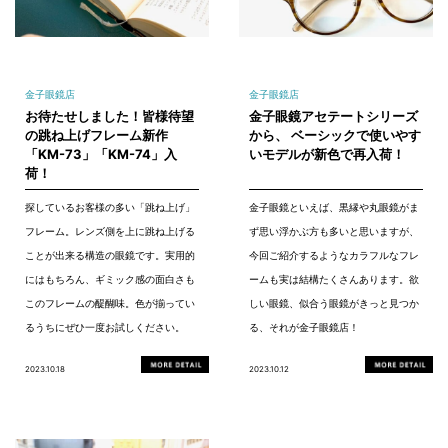
金子眼鏡店
金子眼鏡店
お待たせしました！皆様待望
金子眼鏡アセテートシリーズ
の跳ね上げフレーム新作
から、 ベーシックで使いやす
「KM-73」「KM-74」入
いモデルが新色で再入荷！
荷！
探しているお客様の多い「跳ね上げ」
金子眼鏡といえば、黒縁や丸眼鏡がま
フレーム。レンズ側を上に跳ね上げる
ず思い浮かぶ方も多いと思いますが、
ことが出来る構造の眼鏡です。実用的
今回ご紹介するようなカラフルなフレ
にはもちろん、ギミック感の面白さも
ームも実は結構たくさんあります。欲
このフレームの醍醐味。色が揃ってい
しい眼鏡、似合う眼鏡がきっと見つか
るうちにぜひ一度お試しください。
る、それが金子眼鏡店！
2023.10.18
2023.10.12