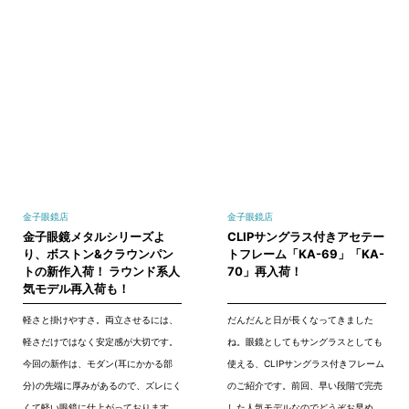
金子眼鏡店
金子眼鏡店
金子眼鏡メタルシリーズよ
CLIPサングラス付きアセテー
り、ボストン&クラウンパン
トフレーム「KA-69」「KA-
トの新作入荷！ ラウンド系人
70」再入荷！
気モデル再入荷も！
軽さと掛けやすさ。両立させるには、
だんだんと日が長くなってきました
軽さだけではなく安定感が大切です。
ね。眼鏡としてもサングラスとしても
今回の新作は、モダン(耳にかかる部
使える、CLIPサングラス付きフレーム
分)の先端に厚みがあるので、ズレにく
のご紹介です。前回、早い段階で完売
くて軽い眼鏡に仕上がっております。
した人気モデルなのでどうぞお早め