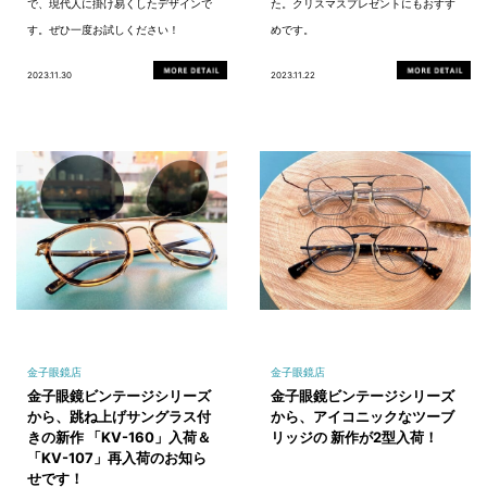
で、現代人に掛け易くしたデザインで
た。クリスマスプレゼントにもおすす
す。ぜひ一度お試しください！
めです。
2023.11.30
2023.11.22
金子眼鏡店
金子眼鏡店
金子眼鏡ビンテージシリーズ
金子眼鏡ビンテージシリーズ
から、跳ね上げサングラス付
から、アイコニックなツーブ
きの新作 「KV-160」入荷＆
リッジの 新作が2型入荷！
「KV-107」再入荷のお知ら
せです！