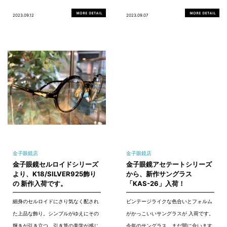
2023.09.12
2023.09.07
金子眼鏡店
金子眼鏡店
金子眼鏡セルロイドシリーズ
金子眼鏡アセテートシリーズ
より、K18/SILVER925飾り
から、新作サングラス
の 新作入荷です。
「KAS-26」入荷！
細身のセルロイドにさり気なく配され
ビンテージライクな色合いとフォルム
た上品な飾り。シンプルがゆえにその
がかっこいいサングラスが 入荷です。
輝きが引き立つ、引き算の美学が感じ
今年のサングラス、まだ間に合います