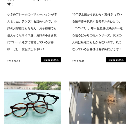
す！
小さめフレームのバリエーションが増
15年以上前から変わらず支持されてい
えました。テンプルも短めなので、小
る恒眸作を代表するモデルのひとつ、
顔のお客様はもちろん、お子様用でも
「T-245S」。年々生産量は減少の一途
使えそうなサイズ感。お顔の小ささ故
を辿るばかりの職人シリーズ。次回の
にフレーム選びに苦労しているお客
入荷は私達にもわからないので、気に
様、ぜひ一度お試し下さい！
なっているお客様はお早めにどうぞ！
2023.06.23
2023.06.17