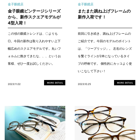
金子眼鏡店
金子眼鏡店
金子眼鏡ビンテージシリーズ
またまた跳ね上げフレームの
から、新作スクエアモデルが
新作入荷です！
4型入荷！
この頃の眼鏡トレンドは、〇よりも
前回に引き続き、跳ね上げフレームの
▢。今回の新作は取り入れやすい上下
ご紹介です。今回のモデルのポイント
幅広めのスクエアモデルです。丸いフ
は、「ツーブリッジ」。 左右のレンズ
ォルムに飽きてきたな、、、というお
を繋ぐラインが2本になっているタイ
客様、ぜひ一度お試しください。
プの呼称です。 個性的にカッコよく使
いこなして下さい！
2023.11.02
2023.10.25