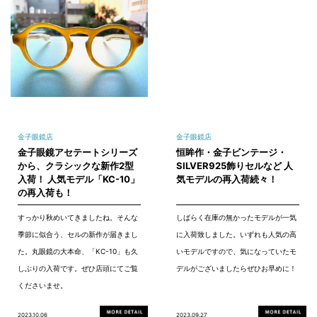
金子眼鏡店
金子眼鏡店
金子眼鏡アセテートシリーズ
恒眸作・金子ビンテージ・
から、クラシックな新作2型
SILVER925飾りセルなど 人
入荷！ 人気モデル「KC-10」
気モデルの再入荷続々！
の再入荷も！
すっかり秋めいてきましたね。そんな
しばらく在庫の無かったモデルが一気
季節に似合う、セルの新作が届きまし
に入荷致しました。いずれも人気の高
た。丸眼鏡の大本命、「KC-10」も久
いモデルですので、気になっていたモ
しぶりの入荷です。ぜひ店頭にてご覧
デルがございましたらぜひお早めに！
くださいませ。
2023.10.06
2023.09.27