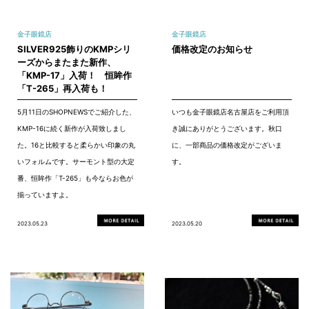
金子眼鏡店
金子眼鏡店
SILVER925飾りのKMPシリ
価格改定のお知らせ
ーズからまたまた新作、
「KMP-17」入荷！ 恒眸作
「T-265」再入荷も！
5月11日のSHOPNEWSでご紹介した、
いつも金子眼鏡店名古屋店をご利用頂
KMP-16に続く新作が入荷致しまし
き誠にありがとうございます。秋口
た。16と比較すると柔らかい印象の丸
に、一部商品の価格改定がございま
いフォルムです。サーモント型の大定
す。
番、恒眸作「T-265」も今ならお色が
揃っていますよ。
2023.05.23
2023.05.20