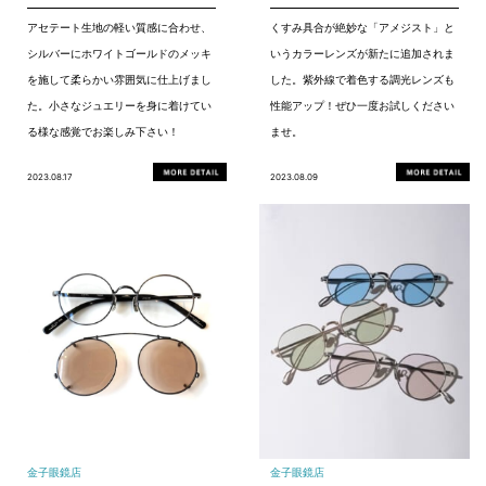
アセテート生地の軽い質感に合わせ、
くすみ具合が絶妙な「アメジスト」と
シルバーにホワイトゴールドのメッキ
いうカラーレンズが新たに追加されま
を施して柔らかい雰囲気に仕上げまし
した。紫外線で着色する調光レンズも
た。小さなジュエリーを身に着けてい
性能アップ！ぜひ一度お試しください
る様な感覚でお楽しみ下さい！
ませ。
2023.08.17
2023.08.09
金子眼鏡店
金子眼鏡店