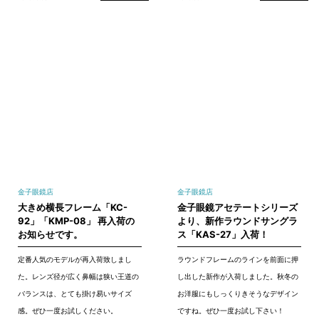
金子眼鏡店
金子眼鏡店
大きめ横長フレーム「KC-
金子眼鏡アセテートシリーズ
92」「KMP-08」 再入荷の
より、新作ラウンドサングラ
お知らせです。
ス「KAS-27」入荷！
定番人気のモデルが再入荷致しまし
ラウンドフレームのラインを前面に押
た。レンズ径が広く鼻幅は狭い王道の
し出した新作が入荷しました。秋冬の
バランスは、とても掛け易いサイズ
お洋服にもしっくりきそうなデザイン
感。ぜひ一度お試しください。
ですね。ぜひ一度お試し下さい！