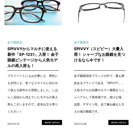
金子眼鏡店
金子眼鏡店
SPIVVYからマルチに使える
SPIVVY（スピビー）大量入
新作「SP-1231」入荷！ 金子
荷！ シャープなお眼鏡を見つ
眼鏡ビンテージから人気モデ
けるなら今です！
ルの再入荷も！
プライベートにもお仕事にも、男性に
金子眼鏡現存ブランドの中で、最も歴
も女性にも、色々なスタイルに合わせ
史あるブランドである 「SPIVVY」。
て使える新作が入荷致しました。しば
人気モデルが品番やカラー展開をリニ
らく店頭から消えていたモデルの再入
ューアルして再登場です。掛け心地、
荷もございますので、是非お立ち寄り
品質、デザイン性。全て兼ね備えた大
ください！
人の為の眼鏡です。
2023.12.15
2023.12.08