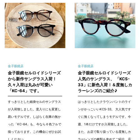
金子眼鏡店
金子眼鏡店
金子眼鏡セルロイドシリーズ
金子眼鏡セルロイドシリーズ
から新作サングラス入荷！
人気のサングラス、 「KCS-
久々入荷は丸みが可愛い
33」に新色入荷！＆度無しカ
「KC-64」です。
ラーレンズのご紹介♪
すっきりとした細身セルのサングラス
はっきりとしたクラウンパントのライ
が入荷致しました。度入りにも変更し
ンがかっこいいKCS-33。 大人気です
易いモデルです。しばらく在庫の無か
ぐに無くなってしまうモデルです。今
った「KC-64」も、今なら６色フルで
週、1本だけですが入荷致しました。
揃っております。この機会にぜひお試
また、お店で取り扱っている度無しカ
しください。
ラーレンズの種類も改めてご紹介。店