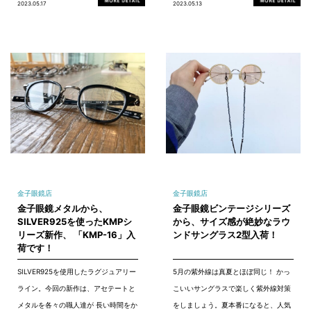
2023.05.17
2023.05.13
金子眼鏡店
金子眼鏡店
金子眼鏡メタルから、
金子眼鏡ビンテージシリーズ
SILVER925を使ったKMPシ
から、サイズ感が絶妙なラウ
リーズ新作、 「KMP-16」入
ンドサングラス2型入荷！
荷です！
SILVER925を使用したラグジュアリー
5月の紫外線は真夏とほぼ同じ！ かっ
ライン。今回の新作は、アセテートと
こいいサングラスで楽しく紫外線対策
メタルを各々の職人達が 長い時間をか
をしましょう。夏本番になると、人気