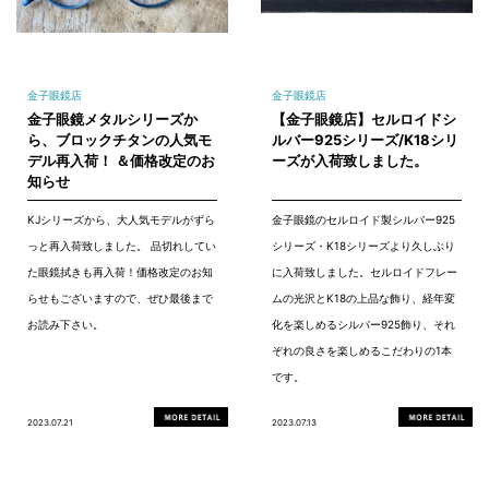
金子眼鏡店
金子眼鏡店
金子眼鏡メタルシリーズか
【金子眼鏡店】セルロイドシ
ら、ブロックチタンの人気モ
ルバー925シリーズ/K18シリ
デル再入荷！ ＆価格改定のお
ーズが入荷致しました。
知らせ
KJシリーズから、大人気モデルがずら
金子眼鏡のセルロイド製シルバー925
っと再入荷致しました。 品切れしてい
シリーズ・K18シリーズより久しぶり
た眼鏡拭きも再入荷！価格改定のお知
に入荷致しました。セルロイドフレー
らせもございますので、ぜひ最後まで
ムの光沢とK18の上品な飾り、経年変
お読み下さい。
化を楽しめるシルバー925飾り、それ
ぞれの良さを楽しめるこだわりの1本
です。
2023.07.21
2023.07.13