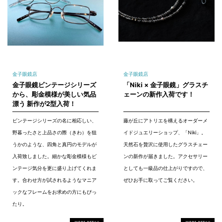
金子眼鏡店
金子眼鏡店
金子眼鏡ビンテージシリーズ
「Niki × 金子眼鏡」グラスチ
から、彫金模様が美しい気品
ェーンの新作入荷です！
漂う 新作が2型入荷！
ビンテージシリーズの名に相応しい、
藤が丘にアトリエを構えるオーダーメ
野暮ったさと上品さの際（きわ）を狙
イドジュエリーショップ、「Niki」。
うかのような、四角と真円のモデルが
天然石を贅沢に使用したグラスチェー
入荷致しました。細かな彫金模様もビ
ンの新作が届きました。アクセサリー
ンテージ気分を更に盛り上げてくれま
としても一級品の仕上がりですので、
す。合わせ方が試されるようなマニア
ぜひお手に取ってご覧ください。
ックなフレームをお求めの方にもぴっ
たり。