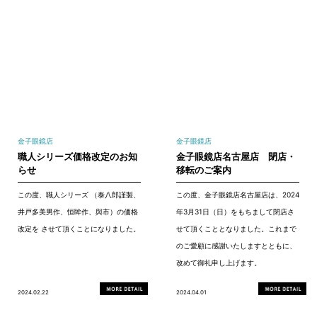
金子眼鏡店
金子眼鏡店
職人シリーズ価格改定のお知
金子眼鏡店名古屋店 閉店・
らせ
移転のご案内
この度、職人シリーズ （泰八郎謹製、
この度、金子眼鏡店名古屋店は、2024
井戸多美男作、恒眸作、與市）の価格
年3月31日（日）をもちまして閉店さ
改定を させて頂くことになりました。
せて頂くこととなりました。これまで
のご愛顧に感謝いたしますとともに、
改めて御礼申し上げます。
2024.02.22
2024.04.01