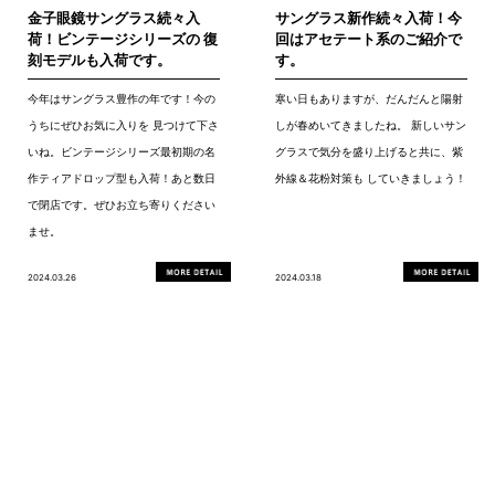
金子眼鏡サングラス続々入
サングラス新作続々入荷！今
荷！ビンテージシリーズの 復
回はアセテート系のご紹介で
刻モデルも入荷です。
す。
今年はサングラス豊作の年です！今の
寒い日もありますが、だんだんと陽射
うちにぜひお気に入りを 見つけて下さ
しが春めいてきましたね。 新しいサン
いね。ビンテージシリーズ最初期の名
グラスで気分を盛り上げると共に、紫
作ティアドロップ型も入荷！あと数日
外線＆花粉対策も していきましょう！
で閉店です。ぜひお立ち寄りください
ませ。
2024.03.26
2024.03.18