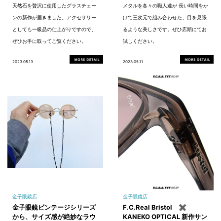
天然石を贅沢に使用したグラスチェー
メタルを各々の職人達が 長い時間をか
ンの新作が届きました。アクセサリー
けて三次元で組み合わせた、目を見張
としても一級品の仕上がりですので、
るような美しさです。ぜひ店頭にてお
ぜひお手に取ってご覧ください。
試しください。
2023.05.13
2023.05.11
金子眼鏡店
金子眼鏡店
金子眼鏡ビンテージシリーズ
F.C.Real Bristol ✖
から、サイズ感が絶妙なラウ
KANEKO OPTICAL 新作サン