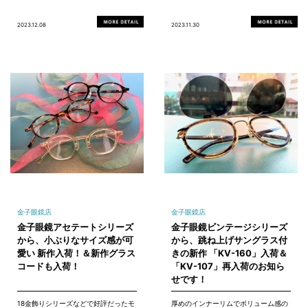
2023.12.08
2023.11.30
金子眼鏡店
金子眼鏡店
金子眼鏡アセテートシリーズ
金子眼鏡ビンテージシリーズ
から、小ぶりなサイズ感が可
から、跳ね上げサングラス付
愛い 新作入荷！＆新作グラス
きの新作 「KV-160」入荷＆
コードも入荷！
「KV-107」再入荷のお知ら
せです！
18金飾りシリーズなどで好評だったモ
厚めのインナーリムでボリューム感の