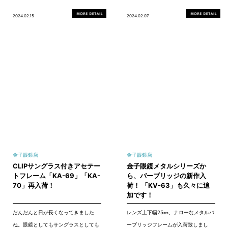
2024.02.15
2024.02.07
金子眼鏡店
金子眼鏡店
CLIPサングラス付きアセテー
金子眼鏡メタルシリーズか
トフレーム「KA-69」「KA-
ら、バーブリッジの新作入
70」再入荷！
荷！ 「KV-63」も久々に追
加です！
だんだんと日が長くなってきました
レンズ上下幅25㎜、ナローなメタルバ
ね。眼鏡としてもサングラスとしても
ーブリッジフレームが入荷致しまし