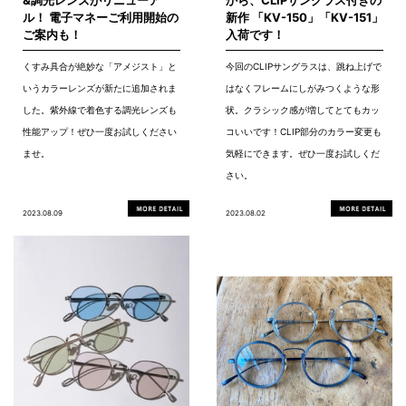
&調光レンズがリニューア
から、CLIPサングラス付きの
ル！ 電子マネーご利用開始の
新作 「KV-150」「KV-151」
ご案内も！
入荷です！
くすみ具合が絶妙な「アメジスト」と
今回のCLIPサングラスは、跳ね上げで
いうカラーレンズが新たに追加されま
はなくフレームにしがみつくような形
した。紫外線で着色する調光レンズも
状。クラシック感が増してとてもカッ
性能アップ！ぜひ一度お試しください
コいいです！CLIP部分のカラー変更も
ませ。
気軽にできます。ぜひ一度お試しくだ
さい。
2023.08.09
2023.08.02