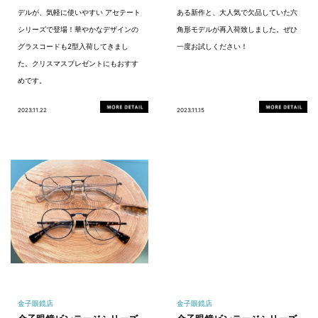
デルが、気軽に使いやすい アセテート
ある新作と、大人気で欠品していた六
シリーズで登場！華やかなデザインの
角形モデルが再入荷致しました。ぜひ
グラスコードも2型入荷してきまし
一度お試しください！
た。クリスマスプレゼントにもおすす
めです。
2023.11.22
2023.11.15
金子眼鏡店
金子眼鏡店