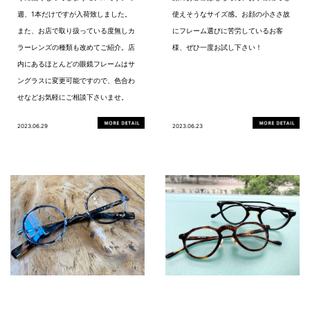
週、1本だけですが入荷致しました。
使えそうなサイズ感。お顔の小ささ故
また、お店で取り扱っている度無しカ
にフレーム選びに苦労しているお客
ラーレンズの種類も改めてご紹介。店
様、ぜひ一度お試し下さい！
内にあるほとんどの眼鏡フレームはサ
ングラスに変更可能ですので、色合わ
せなどお気軽にご相談下さいませ。
2023.06.29
2023.06.23