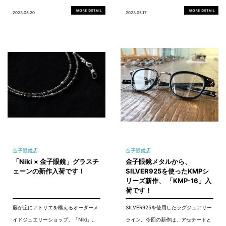
2023.05.20
2023.05.17
金子眼鏡店
金子眼鏡店
「Niki × 金子眼鏡」グラスチ
金子眼鏡メタルから、
ェーンの新作入荷です！
SILVER925を使ったKMPシ
リーズ新作、 「KMP-16」入
荷です！
藤が丘にアトリエを構えるオーダーメ
SILVER925を使用したラグジュアリー
イドジュエリーショップ、「Niki」。
ライン。今回の新作は、アセテートと