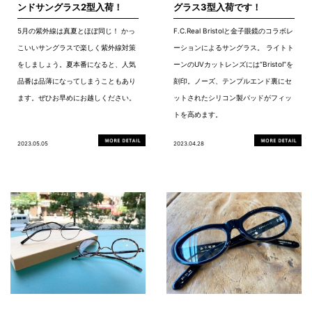
ンドサングラス2型入荷！
グラス3型入荷です！
5月の紫外線は真夏とほぼ同じ！ かっ
F.C.Real Bristolと金子眼鏡のコラボレ
こいいサングラスで楽しく紫外線対策
ーションによるサングラス。 ライトト
をしましょう。夏本番になると、人気
ーンのUVカットレンズには“Bristol”を
品番は品薄になってしまうこともあり
刻印。ノーズ、テンプルエンド裏にセ
ます。ぜひお早めにお越しください。
ットされたシリコン製パッドがフィッ
トを高めます。
2023.05.05
2023.04.28