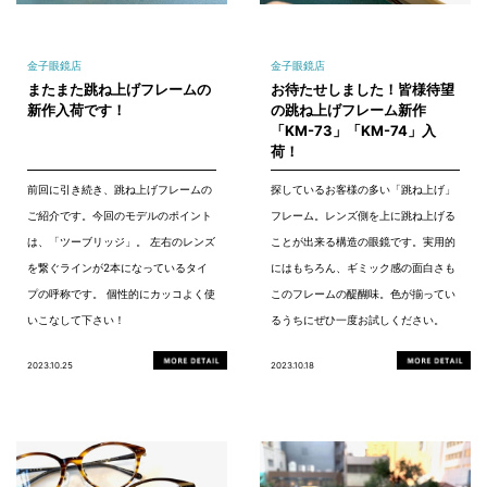
金子眼鏡店
金子眼鏡店
またまた跳ね上げフレームの
お待たせしました！皆様待望
新作入荷です！
の跳ね上げフレーム新作
「KM-73」「KM-74」入
荷！
前回に引き続き、跳ね上げフレームの
探しているお客様の多い「跳ね上げ」
ご紹介です。今回のモデルのポイント
フレーム。レンズ側を上に跳ね上げる
は、「ツーブリッジ」。 左右のレンズ
ことが出来る構造の眼鏡です。実用的
を繋ぐラインが2本になっているタイ
にはもちろん、ギミック感の面白さも
プの呼称です。 個性的にカッコよく使
このフレームの醍醐味。色が揃ってい
いこなして下さい！
るうちにぜひ一度お試しください。
2023.10.25
2023.10.18