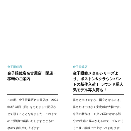
金子眼鏡店
金子眼鏡店
金子眼鏡店名古屋店 閉店・
金子眼鏡メタルシリーズよ
移転のご案内
り、ボストン&クラウンパン
トの新作入荷！ ラウンド系人
気モデル再入荷も！
この度、金子眼鏡店名古屋店は、2024
軽さと掛けやすさ。両立させるには、
年3月31日（日）をもちまして閉店さ
軽さだけではなく安定感が大切です。
せて頂くこととなりました。これまで
今回の新作は、モダン(耳にかかる部
のご愛顧に感謝いたしますとともに、
分)の先端に厚みがあるので、ズレにく
改めて御礼申し上げます。
くて軽い眼鏡に仕上がっております。