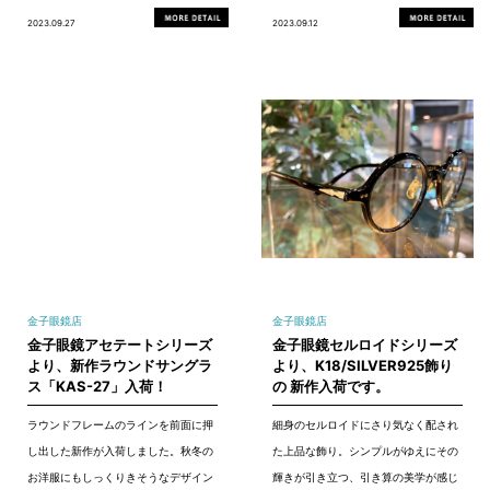
2023.09.27
2023.09.12
金子眼鏡店
金子眼鏡店
金子眼鏡アセテートシリーズ
金子眼鏡セルロイドシリーズ
より、新作ラウンドサングラ
より、K18/SILVER925飾り
ス「KAS-27」入荷！
の 新作入荷です。
ラウンドフレームのラインを前面に押
細身のセルロイドにさり気なく配され
し出した新作が入荷しました。秋冬の
た上品な飾り。シンプルがゆえにその
お洋服にもしっくりきそうなデザイン
輝きが引き立つ、引き算の美学が感じ