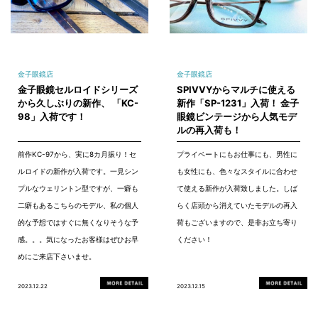
金子眼鏡店
金子眼鏡店
金子眼鏡セルロイドシリーズ
SPIVVYからマルチに使える
から久しぶりの新作、 「KC-
新作「SP-1231」入荷！ 金子
98」入荷です！
眼鏡ビンテージから人気モデ
ルの再入荷も！
前作KC-97から、実に8カ月振り！セ
プライベートにもお仕事にも、男性に
ルロイドの新作が入荷です。一見シン
も女性にも、色々なスタイルに合わせ
プルなウェリントン型ですが、一癖も
て使える新作が入荷致しました。しば
二癖もあるこちらのモデル、私の個人
らく店頭から消えていたモデルの再入
的な予想ではすぐに無くなりそうな予
荷もございますので、是非お立ち寄り
感。。。気になったお客様はぜひお早
ください！
めにご来店下さいませ。
2023.12.22
2023.12.15