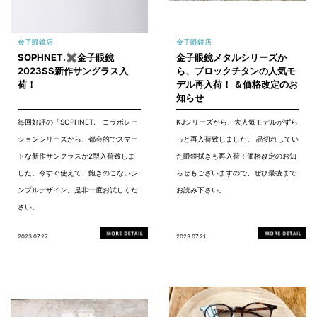
金子眼鏡店
金子眼鏡店
SOPHNET.✖金子眼鏡
金子眼鏡メタルシリーズか
2023SS新作サングラス入
ら、ブロックチタンの人気モ
荷！
デル再入荷！ ＆価格改定のお
知らせ
毎回好評の「SOPHNET.」コラボレー
KJシリーズから、大人気モデルがずら
ションシリーズから、都会的でスマー
っと再入荷致しました。 品切れしてい
トな新作サングラスが2型入荷致しま
た眼鏡拭きも再入荷！価格改定のお知
した。今すぐ使えて、飽きのこないシ
らせもございますので、ぜひ最後まで
ンプルデザイン。是非一度お試しくだ
お読み下さい。
さい。
2023.07.27
2023.07.21