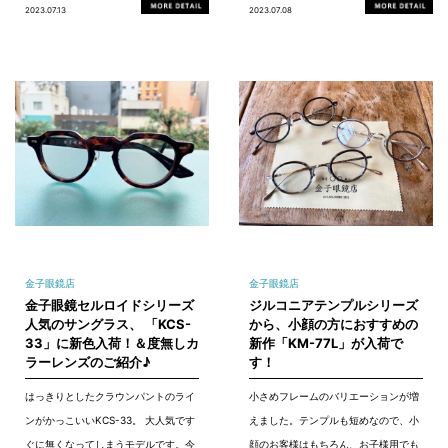
2023.07.13
2023.07.08
金子眼鏡店
金子眼鏡店
金子眼鏡セルロイドシリーズ
ジルコニアテンプルシリーズ
人気のサングラス、 「KCS-
から、小顔の方におすすめの
33」に新色入荷！＆度無しカ
新作「KM-77L」が入荷で
ラーレンズのご紹介♪
す！
はっきりとしたクラウンパントのライ
小さめフレームのバリエーションが増
ンがかっこいいKCS-33。 大人気です
えました。テンプルも短めなので、小
ぐに無くなってしまうモデルです。今
顔のお客様はもちろん、お子様用でも