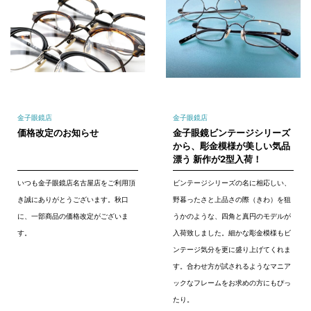
金子眼鏡店
金子眼鏡店
価格改定のお知らせ
金子眼鏡ビンテージシリーズ
から、彫金模様が美しい気品
漂う 新作が2型入荷！
いつも金子眼鏡店名古屋店をご利用頂
ビンテージシリーズの名に相応しい、
き誠にありがとうございます。秋口
野暮ったさと上品さの際（きわ）を狙
に、一部商品の価格改定がございま
うかのような、四角と真円のモデルが
す。
入荷致しました。細かな彫金模様もビ
ンテージ気分を更に盛り上げてくれま
す。合わせ方が試されるようなマニア
ックなフレームをお求めの方にもぴっ
たり。