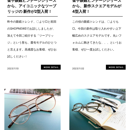
金子眼鏡ビンテージシリーズ
金子眼鏡ビンテージシリーズ
から、アイコニックなツーブ
から、新作スクエアモデルが
リッジの 新作が2型入荷！
4型入荷！
昨今の眼鏡トレンド、〇より▢と前回
この頃の眼鏡トレンドは、〇よりも
のSHOPNEWSでお話ししましたが、
▢。今回の新作は取り入れやすい上下
加えて今回ご紹介する「ツーブリッ
幅広めのスクエアモデルです。丸いフ
ジ」という形も、最旬モデルのひとつ
ォルムに飽きてきたな、、、というお
と言えます。高感度なお客様、ぜひお
客様、ぜひ一度お試しください。
試しください！
2023.11.10
2023.11.02