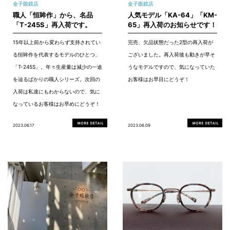
金子眼鏡店
金子眼鏡店
職人「恒眸作」から、名品
人気モデル「KA-64」「KM-
「T-245S」再入荷です。
65」再入荷のお知らせです！
15年以上前から変わらず支持されてい
完売、欠品状態だった2型の再入荷が
る恒眸作を代表するモデルのひとつ、
ございました。再入荷後も動きが早そ
「T-245S」。年々生産量は減少の一途
うなモデルですので、気になっていた
を辿るばかりの職人シリーズ。次回の
お客様はお早目にどうぞ！
入荷は私達にもわからないので、気に
なっているお客様はお早めにどうぞ！
2023.06.17
2023.06.09