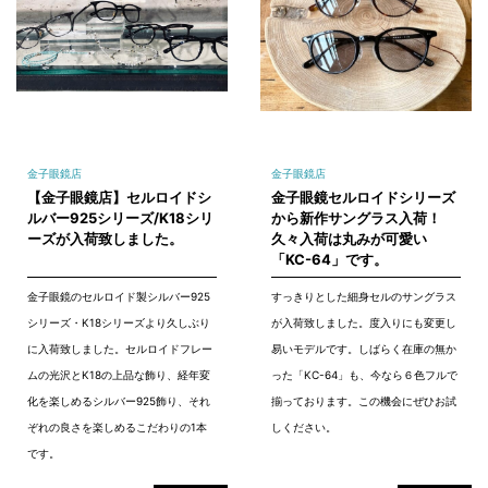
金子眼鏡店
金子眼鏡店
【金子眼鏡店】セルロイドシ
金子眼鏡セルロイドシリーズ
ルバー925シリーズ/K18シリ
から新作サングラス入荷！
ーズが入荷致しました。
久々入荷は丸みが可愛い
「KC-64」です。
金子眼鏡のセルロイド製シルバー925
すっきりとした細身セルのサングラス
シリーズ・K18シリーズより久しぶり
が入荷致しました。度入りにも変更し
に入荷致しました。セルロイドフレー
易いモデルです。しばらく在庫の無か
ムの光沢とK18の上品な飾り、経年変
った「KC-64」も、今なら６色フルで
化を楽しめるシルバー925飾り、それ
揃っております。この機会にぜひお試
ぞれの良さを楽しめるこだわりの1本
しください。
です。