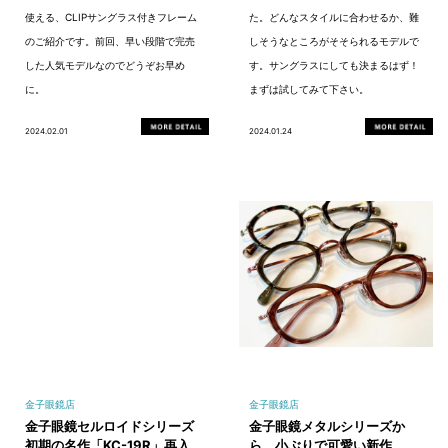
使える、CLIPサングラス付きフレーム
た。どんなスタイルに合わせるか、難
のご紹介です。前回、早い段階で完売
しそうなところがそそられるモデルで
した人気モデルなのでどうぞお早め
す。サングラスにしても決まるはず！
に。
まずは試してみて下さい。
2024.02.01
2024.01.24
金子眼鏡店
金子眼鏡店
金子眼鏡セルロイドシリーズ
金子眼鏡メタルシリーズか
初期の名作「KC-19R」再入
ら、小ぶりで可愛い新作、