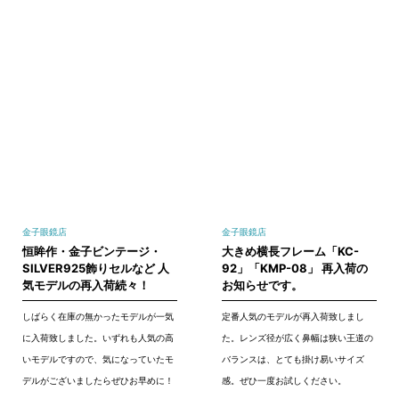
金子眼鏡店
金子眼鏡店
恒眸作・金子ビンテージ・
大きめ横長フレーム「KC-
SILVER925飾りセルなど 人
92」「KMP-08」 再入荷の
気モデルの再入荷続々！
お知らせです。
しばらく在庫の無かったモデルが一気
定番人気のモデルが再入荷致しまし
に入荷致しました。いずれも人気の高
た。レンズ径が広く鼻幅は狭い王道の
いモデルですので、気になっていたモ
バランスは、とても掛け易いサイズ
デルがございましたらぜひお早めに！
感。ぜひ一度お試しください。