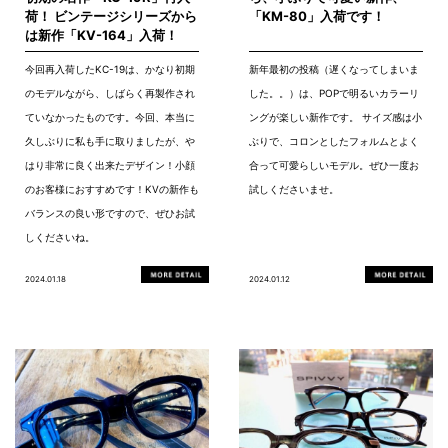
荷！ ビンテージシリーズから
「KM-80」入荷です！
は新作「KV-164」入荷！
今回再入荷したKC-19は、かなり初期
新年最初の投稿（遅くなってしまいま
のモデルながら、しばらく再製作され
した。。）は、POPで明るいカラーリ
ていなかったものです。今回、本当に
ングが楽しい新作です。 サイズ感は小
久しぶりに私も手に取りましたが、や
ぶりで、コロンとしたフォルムとよく
はり非常に良く出来たデザイン！小顔
合って可愛らしいモデル。ぜひ一度お
のお客様におすすめです！KVの新作も
試しくださいませ。
バランスの良い形ですので、ぜひお試
しくださいね。
2024.01.18
2024.01.12