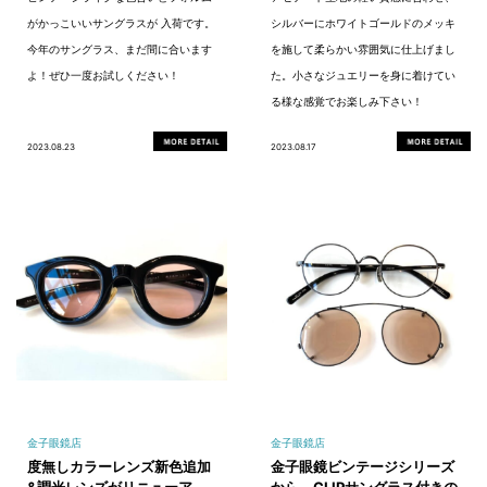
がかっこいいサングラスが 入荷です。
シルバーにホワイトゴールドのメッキ
今年のサングラス、まだ間に合います
を施して柔らかい雰囲気に仕上げまし
よ！ぜひ一度お試しください！
た。小さなジュエリーを身に着けてい
る様な感覚でお楽しみ下さい！
2023.08.23
2023.08.17
金子眼鏡店
金子眼鏡店
度無しカラーレンズ新色追加
金子眼鏡ビンテージシリーズ