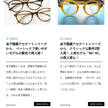
金子眼鏡店
金子眼鏡店
金子眼鏡アセテートシリーズ
金子眼鏡アセテートシリーズ
から、 ベーシックで使いやす
から、クラシックな新作2型
いモデルが新色で再入荷！
入荷！ 人気モデル「KC-10」
の再入荷も！
金子眼鏡といえば、黒縁や丸眼鏡がま
すっかり秋めいてきましたね。そんな
ず思い浮かぶ方も多いと思いますが、
季節に似合う、セルの新作が届きまし
今回ご紹介するようなカラフルなフレ
た。丸眼鏡の大本命、「KC-10」も久
ームも実は結構たくさんあります。欲
しぶりの入荷です。ぜひ店頭にてご覧
しい眼鏡、似合う眼鏡がきっと見つか
くださいませ。
る、それが金子眼鏡店！
2023.10.12
2023.10.06