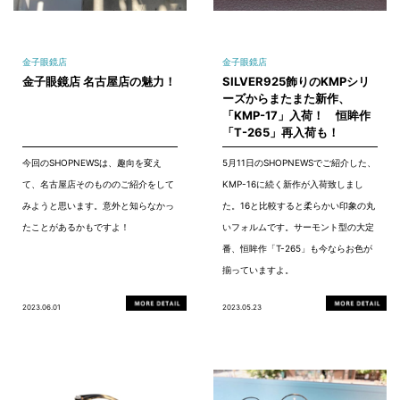
金子眼鏡店
金子眼鏡店
金子眼鏡店 名古屋店の魅力！
SILVER925飾りのKMPシリ
ーズからまたまた新作、
「KMP-17」入荷！ 恒眸作
「T-265」再入荷も！
今回のSHOPNEWSは、趣向を変え
5月11日のSHOPNEWSでご紹介した、
て、名古屋店そのもののご紹介をして
KMP-16に続く新作が入荷致しまし
みようと思います。意外と知らなかっ
た。16と比較すると柔らかい印象の丸
たことがあるかもですよ！
いフォルムです。サーモント型の大定
番、恒眸作「T-265」も今ならお色が
揃っていますよ。
2023.06.01
2023.05.23