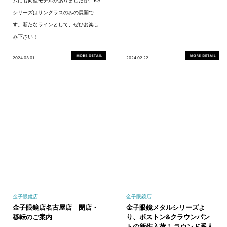
ムにも同型モデルがありましたが、KS
シリーズはサングラスのみの展開で
す。新たなラインとして、ぜひお楽し
み下さい！
2024.03.01
2024.02.22
金子眼鏡店
金子眼鏡店
金子眼鏡店名古屋店 閉店・
金子眼鏡メタルシリーズよ
移転のご案内
り、ボストン&クラウンパン
トの新作入荷！ ラウンド系人