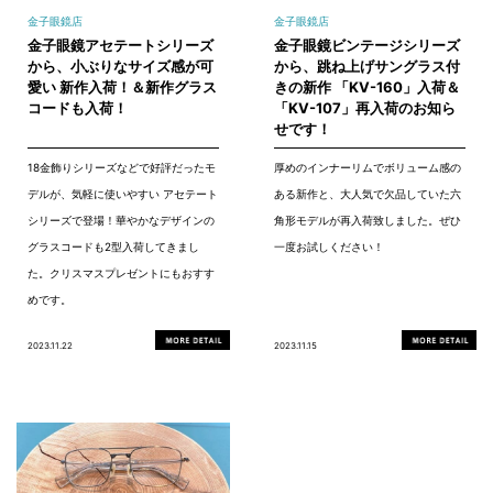
金子眼鏡店
金子眼鏡店
金子眼鏡アセテートシリーズ
金子眼鏡ビンテージシリーズ
から、小ぶりなサイズ感が可
から、跳ね上げサングラス付
愛い 新作入荷！＆新作グラス
きの新作 「KV-160」入荷＆
コードも入荷！
「KV-107」再入荷のお知ら
せです！
18金飾りシリーズなどで好評だったモ
厚めのインナーリムでボリューム感の
デルが、気軽に使いやすい アセテート
ある新作と、大人気で欠品していた六
シリーズで登場！華やかなデザインの
角形モデルが再入荷致しました。ぜひ
グラスコードも2型入荷してきまし
一度お試しください！
た。クリスマスプレゼントにもおすす
めです。
2023.11.22
2023.11.15