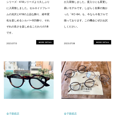
シリーズ・K18シリーズより久しぶり
が入荷致しました。度入りにも変更し
に入荷致しました。セルロイドフレー
易いモデルです。しばらく在庫の無か
ムの光沢とK18の上品な飾り、経年変
った「KC-64」も、今なら６色フルで
化を楽しめるシルバー925飾り、それ
揃っております。この機会にぜひお試
ぞれの良さを楽しめるこだわりの1本
しください。
です。
2023.07.13
2023.07.08
金子眼鏡店
金子眼鏡店