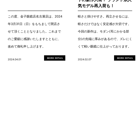
気モデル再入荷も！
この度、金子眼鏡店名古屋店は、2024
軽さと掛けやすさ。両立させるには、
年3月31日（日）をもちまして閉店さ
軽さだけではなく安定感が大切です。
せて頂くこととなりました。これまで
今回の新作は、モダン(耳にかかる部
のご愛顧に感謝いたしますとともに、
分)の先端に厚みがあるので、ズレにく
改めて御礼申し上げます。
くて軽い眼鏡に仕上がっております。
2024.04.01
2024.02.07