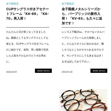
金子眼鏡店
金子眼鏡店
CLIPサングラス付きアセテー
金子眼鏡メタルシリーズか
トフレーム「KA-69」「KA-
ら、バーブリッジの新作入
70」再入荷！
荷！ 「KV-63」も久々に追
加です！
だんだんと日が長くなってきました
レンズ上下幅25㎜、ナローなメタルバ
ね。眼鏡としてもサングラスとしても
ーブリッジフレームが入荷致しまし
使える、CLIPサングラス付きフレーム
た。どんなスタイルに合わせるか、難
のご紹介です。前回、早い段階で完売
しそうなところがそそられるモデルで
した人気モデルなのでどうぞお早め
す。サングラスにしても決まるはず！
に。
まずは試してみて下さい。
2024.02.01
2024.01.24