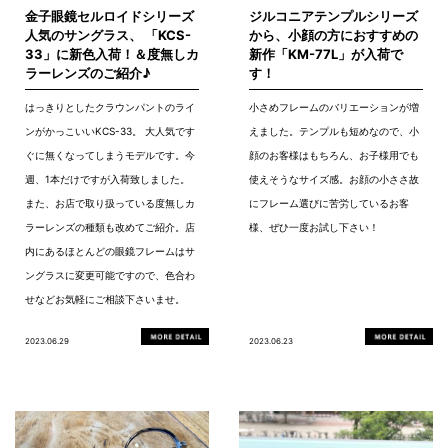
金子眼鏡セルロイドシリーズ
ジルコニアテンプルシリーズ
人気のサングラス、 「KCS-
から、小顔の方におすすめの
33」に新色入荷！＆度無しカ
新作「KM-77L」が入荷で
ラーレンズのご紹介♪
す！
はっきりとしたクラウンパントのライ
小さめフレームのバリエーションが増
ンがかっこいいKCS-33。 大人気です
えました。テンプルも短めなので、小
ぐに無くなってしまうモデルです。今
顔のお客様はもちろん、お子様用でも
週、1本だけですが入荷致しました。
使えそうなサイズ感。お顔の小ささ故
また、お店で取り扱っている度無しカ
にフレーム選びに苦労しているお客
ラーレンズの種類も改めてご紹介。店
様、ぜひ一度お試し下さい！
内にあるほとんどの眼鏡フレームはサ
ングラスに変更可能ですので、色合わ
せなどお気軽にご相談下さいませ。
2023.06.29
2023.06.23