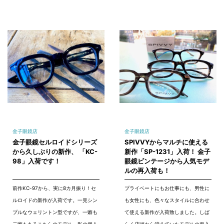
金子眼鏡店
金子眼鏡店
金子眼鏡セルロイドシリーズ
SPIVVYからマルチに使える
から久しぶりの新作、 「KC-
新作「SP-1231」入荷！ 金子
98」入荷です！
眼鏡ビンテージから人気モデ
ルの再入荷も！
前作KC-97から、実に8カ月振り！セ
プライベートにもお仕事にも、男性に
ルロイドの新作が入荷です。一見シン
も女性にも、色々なスタイルに合わせ
プルなウェリントン型ですが、一癖も
て使える新作が入荷致しました。しば
二癖もあるこちらのモデル、私の個人
らく店頭から消えていたモデルの再入