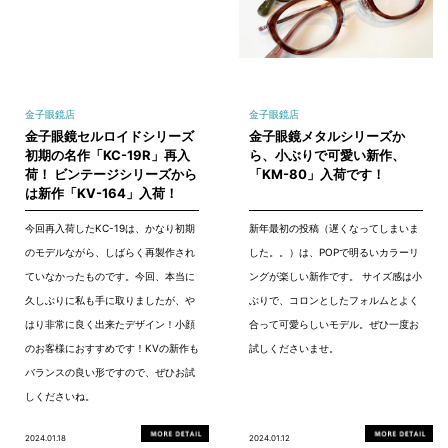
金子眼鏡店
金子眼鏡店
金子眼鏡セルロイドシリーズ
金子眼鏡メタルシリーズか
初期の名作「KC-19R」再入
ら、小ぶりで可愛い新作、
荷！ ビンテージシリーズから
「KM-80」入荷です！
は新作「KV-164」入荷！
今回再入荷したKC-19は、かなり初期
新年最初の投稿（遅くなってしまいま
のモデルながら、しばらく再製作され
した。。）は、POPで明るいカラーリ
ていなかったものです。今回、本当に
ングが楽しい新作です。 サイズ感は小
久しぶりに私も手に取りましたが、や
ぶりで、コロンとしたフォルムとよく
はり非常に良く出来たデザイン！小顔
合って可愛らしいモデル。ぜひ一度お
のお客様におすすめです！KVの新作も
試しくださいませ。
バランスの良い形ですので、ぜひお試
しくださいね。
2024.01.18
2024.01.12