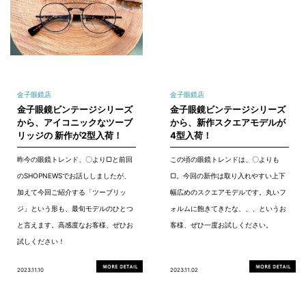
金子眼鏡店
金子眼鏡店
金子眼鏡ビンテージシリーズ
金子眼鏡ビンテージシリーズ
から、アイコニックなツーブ
から、新作スクエアモデルが
リッジの 新作が2型入荷！
4型入荷！
昨今の眼鏡トレンド、〇より▢と前回
この頃の眼鏡トレンドは、〇よりも
のSHOPNEWSでお話ししましたが、
▢。今回の新作は取り入れやすい上下
加えて今回ご紹介する「ツーブリッ
幅広めのスクエアモデルです。丸いフ
ジ」という形も、最旬モデルのひとつ
ォルムに飽きてきたな、、、というお
と言えます。高感度なお客様、ぜひお
客様、ぜひ一度お試しください。
試しください！
2023.11.10
2023.11.02