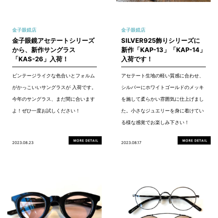
金子眼鏡店
金子眼鏡店
金子眼鏡アセテートシリーズ
SILVER925飾りシリーズに
から、新作サングラス
新作「KAP-13」「KAP-14」
「KAS-26」入荷！
入荷です！
ビンテージライクな色合いとフォルム
アセテート生地の軽い質感に合わせ、
がかっこいいサングラスが 入荷です。
シルバーにホワイトゴールドのメッキ
今年のサングラス、まだ間に合います
を施して柔らかい雰囲気に仕上げまし
よ！ぜひ一度お試しください！
た。小さなジュエリーを身に着けてい
る様な感覚でお楽しみ下さい！
2023.08.23
2023.08.17