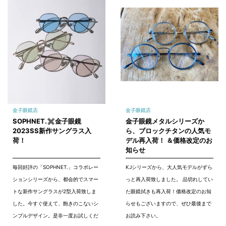
金子眼鏡店
金子眼鏡店
SOPHNET.✖金子眼鏡
金子眼鏡メタルシリーズか
2023SS新作サングラス入
ら、ブロックチタンの人気モ
荷！
デル再入荷！ ＆価格改定のお
知らせ
毎回好評の「SOPHNET.」コラボレー
KJシリーズから、大人気モデルがずら
ションシリーズから、都会的でスマー
っと再入荷致しました。 品切れしてい
トな新作サングラスが2型入荷致しま
た眼鏡拭きも再入荷！価格改定のお知
した。今すぐ使えて、飽きのこないシ
らせもございますので、ぜひ最後まで
ンプルデザイン。是非一度お試しくだ
お読み下さい。