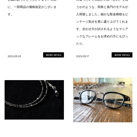
に、一部商品の価格改定がございま
うかのような、四角と真円のモデルが
す。
入荷致しました。細かな彫金模様もビ
ンテージ気分を更に盛り上げてくれま
す。合わせ方が試されるようなマニア
ックなフレームをお求めの方にもぴっ
たり。
2023.05.20
2023.05.17