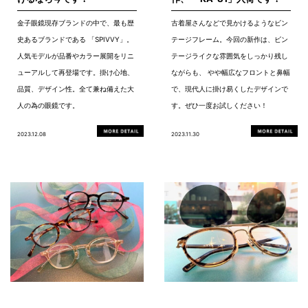
金子眼鏡現存ブランドの中で、最も歴
古着屋さんなどで見かけるようなビン
史あるブランドである 「SPIVVY」。
テージフレーム。今回の新作は、ビン
人気モデルが品番やカラー展開をリニ
テージライクな雰囲気をしっかり残し
ューアルして再登場です。掛け心地、
ながらも、 やや幅広なフロントと鼻幅
品質、デザイン性。全て兼ね備えた大
で、現代人に掛け易くしたデザインで
人の為の眼鏡です。
す。ぜひ一度お試しください！
2023.12.08
2023.11.30