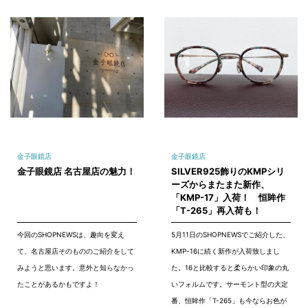
金子眼鏡店
金子眼鏡店
金子眼鏡店 名古屋店の魅力！
SILVER925飾りのKMPシリ
ーズからまたまた新作、
「KMP-17」入荷！ 恒眸作
「T-265」再入荷も！
今回のSHOPNEWSは、趣向を変え
5月11日のSHOPNEWSでご紹介した、
て、名古屋店そのもののご紹介をして
KMP-16に続く新作が入荷致しまし
みようと思います。意外と知らなかっ
た。16と比較すると柔らかい印象の丸
たことがあるかもですよ！
いフォルムです。サーモント型の大定
番、恒眸作「T-265」も今ならお色が