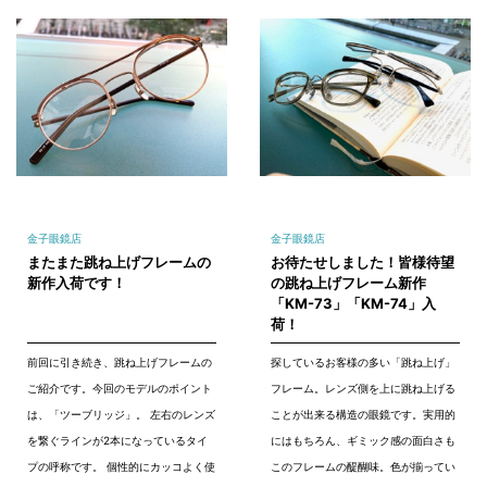
金子眼鏡店
金子眼鏡店
またまた跳ね上げフレームの
お待たせしました！皆様待望
新作入荷です！
の跳ね上げフレーム新作
「KM-73」「KM-74」入
荷！
前回に引き続き、跳ね上げフレームの
探しているお客様の多い「跳ね上げ」
ご紹介です。今回のモデルのポイント
フレーム。レンズ側を上に跳ね上げる
は、「ツーブリッジ」。 左右のレンズ
ことが出来る構造の眼鏡です。実用的
を繋ぐラインが2本になっているタイ
にはもちろん、ギミック感の面白さも
プの呼称です。 個性的にカッコよく使
このフレームの醍醐味。色が揃ってい