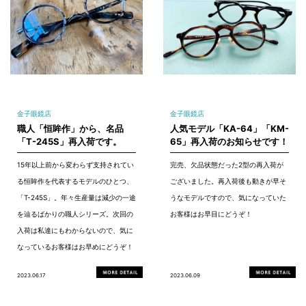
金子眼鏡店
金子眼鏡店
職人「恒眸作」から、名品
人気モデル「KA-64」「KM-
「T-245S」再入荷です。
65」再入荷のお知らせです！
15年以上前から変わらず支持されてい
完売、欠品状態だった2型の再入荷が
る恒眸作を代表するモデルのひとつ、
ございました。再入荷後も動きが早そ
「T-245S」。年々生産量は減少の一途
うなモデルですので、気になっていた
を辿るばかりの職人シリーズ。次回の
お客様はお早目にどうぞ！
入荷は私達にもわからないので、気に
なっているお客様はお早めにどうぞ！
2023.06.17
2023.06.09