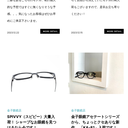
的な予想ではすぐに無くなりそうな予
荷もございますので、是非お立ち寄り
感。。。気になったお客様はぜひお早
ください！
めにご来店下さいませ。
2023.12.22
2023.12.15
金子眼鏡店
金子眼鏡店
SPIVVY（スピビー）大量入
金子眼鏡アセテートシリーズ
荷！ シャープなお眼鏡を見つ
から、ちょっとクセありな新
けるなら今です！
作、 「KA-81」入荷です！