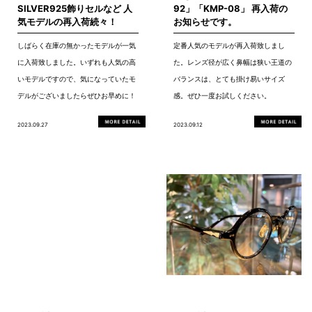
SILVER925飾りセルなど 人
92」「KMP-08」 再入荷の
気モデルの再入荷続々！
お知らせです。
しばらく在庫の無かったモデルが一気
定番人気のモデルが再入荷致しまし
に入荷致しました。いずれも人気の高
た。レンズ径が広く鼻幅は狭い王道の
いモデルですので、気になっていたモ
バランスは、とても掛け易いサイズ
デルがございましたらぜひお早めに！
感。ぜひ一度お試しください。
2023.09.27
2023.09.12