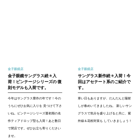
金子眼鏡店
金子眼鏡店
金子眼鏡サングラス続々入
サングラス新作続々入荷！今
荷！ビンテージシリーズの 復
回はアセテート系のご紹介で
刻モデルも入荷です。
す。
今年はサングラス豊作の年です！今の
寒い日もありますが、だんだんと陽射
うちにぜひお気に入りを 見つけて下さ
しが春めいてきましたね。 新しいサン
いね。ビンテージシリーズ最初期の名
グラスで気分を盛り上げると共に、紫
作ティアドロップ型も入荷！あと数日
外線＆花粉対策も していきましょう！
で閉店です。ぜひお立ち寄りください
ませ。