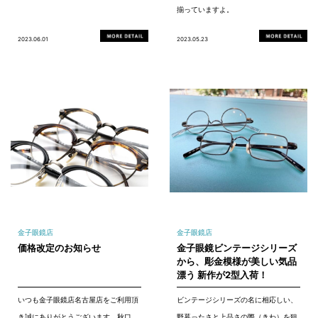
揃っていますよ。
2023.06.01
2023.05.23
金子眼鏡店
金子眼鏡店
価格改定のお知らせ
金子眼鏡ビンテージシリーズ
から、彫金模様が美しい気品
漂う 新作が2型入荷！
いつも金子眼鏡店名古屋店をご利用頂
ビンテージシリーズの名に相応しい、
き誠にありがとうございます。秋口
野暮ったさと上品さの際（きわ）を狙