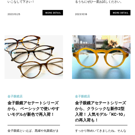
いこなして下さい！
るうちにぜひ一度お試しください。
2023.10.25
2023.10.18
金子眼鏡店
金子眼鏡店
金子眼鏡アセテートシリーズ
金子眼鏡アセテートシリーズ
から、 ベーシックで使いやす
から、クラシックな新作2型
いモデルが新色で再入荷！
入荷！ 人気モデル「KC-10」
の再入荷も！
金子眼鏡といえば、黒縁や丸眼鏡がま
すっかり秋めいてきましたね。そんな