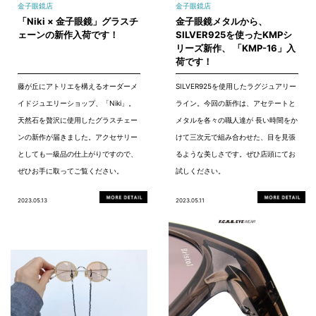
金子眼鏡店
金子眼鏡店
「Niki × 金子眼鏡」グラスチ
金子眼鏡メタルから、
ェーンの新作入荷です！
SILVER925を使ったKMPシ
リーズ新作、 「KMP-16」入
荷です！
藤が丘にアトリエを構えるオーダーメ
SILVER925を使用したラグジュアリー
イドジュエリーショップ、「Niki」。
ライン。今回の新作は、アセテートと
天然石を贅沢に使用したグラスチェー
メタルを各々の職人達が 長い時間をか
ンの新作が届きました。アクセサリー
けて三次元で組み合わせた、目を見張
としても一級品の仕上がりですので、
るような美しさです。ぜひ店頭にてお
ぜひお手に取ってご覧ください。
試しください。
2023.05.13
2023.05.11