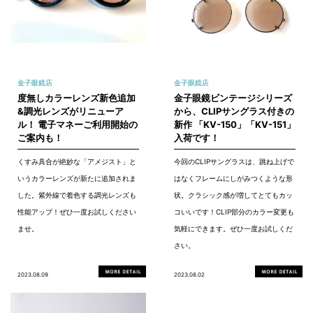
金子眼鏡店
金子眼鏡店
度無しカラーレンズ新色追加
金子眼鏡ビンテージシリーズ
&調光レンズがリニューア
から、CLIPサングラス付きの
ル！ 電子マネーご利用開始の
新作 「KV-150」「KV-151」
ご案内も！
入荷です！
くすみ具合が絶妙な「アメジスト」と
今回のCLIPサングラスは、跳ね上げで
いうカラーレンズが新たに追加されま
はなくフレームにしがみつくような形
した。紫外線で着色する調光レンズも
状。クラシック感が増してとてもカッ
性能アップ！ぜひ一度お試しください
コいいです！CLIP部分のカラー変更も
ませ。
気軽にできます。ぜひ一度お試しくだ
さい。
2023.08.09
2023.08.02