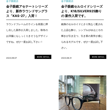
金子眼鏡店
金子眼鏡店
金子眼鏡アセテートシリーズ
金子眼鏡セルロイドシリーズ
より、新作ラウンドサングラ
より、K18/SILVER925飾り
ス「KAS-27」入荷！
の 新作入荷です。
ラウンドフレームのラインを前面に押
細身のセルロイドにさり気なく配され
し出した新作が入荷しました。秋冬の
た上品な飾り。シンプルがゆえにその
お洋服にもしっくりきそうなデザイン
輝きが引き立つ、引き算の美学が感じ
ですね。ぜひ一度お試し下さい！
られるモデルです。ぜひ一度お試し下
さい。
2023.09.07
2023.08.31