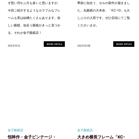
ず思い浮かぶ方も多いと思いますが、
季節に似合う、セルの新作が届きまし
今回ご紹介するようなカラフルなフレ
た。丸眼鏡の大本命、「KC-10」も久
ームも実は結構たくさんあります。欲
しぶりの入荷です。ぜひ店頭にてご覧
しい眼鏡、似合う眼鏡がきっと見つか
くださいませ。
る、それが金子眼鏡店！
2023.10.12
2023.10.06
金子眼鏡店
金子眼鏡店
恒眸作・金子ビンテージ・
大きめ横長フレーム「KC-