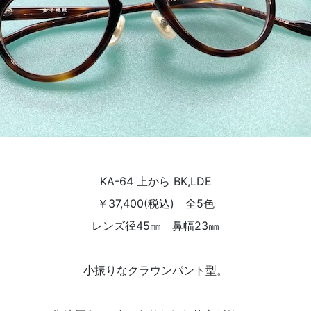
KA-64 上から BK,LDE
￥37,400(税込) 全5色
レンズ径45㎜ 鼻幅23㎜
小振りなクラウンパント型。