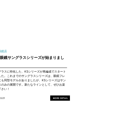
眼鏡店
子眼鏡サングラスシリーズが始まりまし
。
グラスに特化した、KSシリーズが再編成でスタート
した。これまでのサングラスシリーズは、眼鏡フレ
にも同型モデルがありましたが、KSシリーズはサン
スのみの展開です。新たなラインとして、ぜひお楽
下さい！
03.01