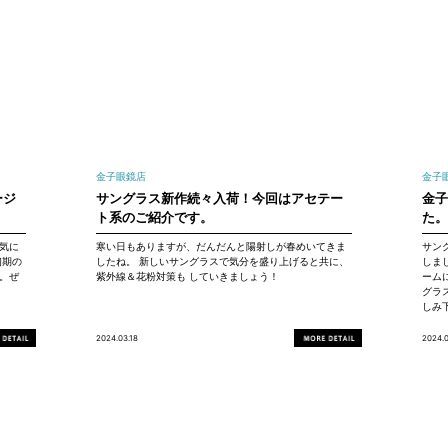
金子眼鏡店
金子
ージ
サングラス新作続々入荷！今回はアセテー
金
ト系のご紹介です。
た
気に
寒い日もありますが、だんだんと陽射しが春めいてきま
サン
初期の
したね。 新しいサングラスで気分を盛り上げると共に、
しま
。ぜ
紫外線＆花粉対策も していきましょう！
ーム
グラ
しみ
2024.03.18
2024.