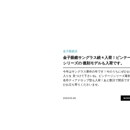
金子眼鏡店
金子眼鏡サングラス続々入荷！ビンテ
シリーズの 復刻モデルも入荷です。
今年はサングラス豊作の年です！今のうちにぜひお
入りを 見つけて下さいね。ビンテージシリーズ最
名作ティアドロップ型も入荷！あと数日で閉店です
ひお立ち寄りくださいませ。
2024.03.26