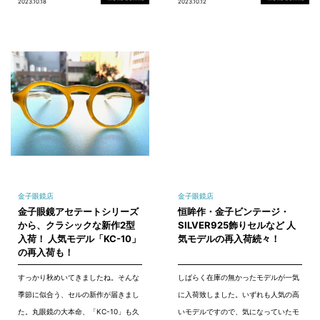
2023.10.18
2023.10.12
金子眼鏡店
金子眼鏡店
金子眼鏡アセテートシリーズ
恒眸作・金子ビンテージ・
から、クラシックな新作2型
SILVER925飾りセルなど 人
入荷！ 人気モデル「KC-10」
気モデルの再入荷続々！
の再入荷も！
すっかり秋めいてきましたね。そんな
しばらく在庫の無かったモデルが一気
季節に似合う、セルの新作が届きまし
に入荷致しました。いずれも人気の高
た。丸眼鏡の大本命、「KC-10」も久
いモデルですので、気になっていたモ