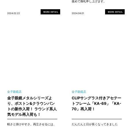
改めて御礼申し上げます。
2024.02.22
2024.04.01
金子眼鏡店
金子眼鏡店
金子眼鏡メタルシリーズよ
CLIPサングラス付きアセテー
り、ボストン&クラウンパン
トフレーム「KA-69」「KA-
トの新作入荷！ ラウンド系人
70」再入荷！
気モデル再入荷も！
軽さと掛けやすさ。両立させるには、
だんだんと日が長くなってきました