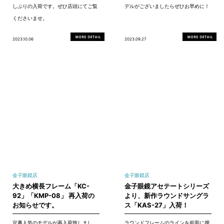
しぶりの入荷です。ぜひ店頭にてご覧
デルがございましたらぜひお早めに！
くださいませ。
2023.10.06
2023.09.27
金子眼鏡店
金子眼鏡店
大きめ横長フレーム「KC-
金子眼鏡アセテートシリーズ
92」「KMP-08」 再入荷の
より、新作ラウンドサングラ
お知らせです。
ス「KAS-27」入荷！
定番人気のモデルが再入荷致しまし
ラウンドフレームのラインを前面に押