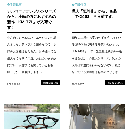
金子眼鏡店
金子眼鏡店
ジルコニアテンプルシリーズ
職人「恒眸作」から、名品
から、小顔の方におすすめの
「T-245S」再入荷です。
新作「KM-77L」が入荷で
す！
小さめフレームのバリエーションが増
15年以上前から変わらず支持されてい
えました。テンプルも短めなので、小
る恒眸作を代表するモデルのひとつ、
顔のお客様はもちろん、お子様用でも
「T-245S」。年々生産量は減少の一途
使えそうなサイズ感。お顔の小ささ故
を辿るばかりの職人シリーズ。次回の
にフレーム選びに苦労しているお客
入荷は私達にもわからないので、気に
様、ぜひ一度お試し下さい！
なっているお客様はお早めにどうぞ！
2023.06.23
2023.06.17