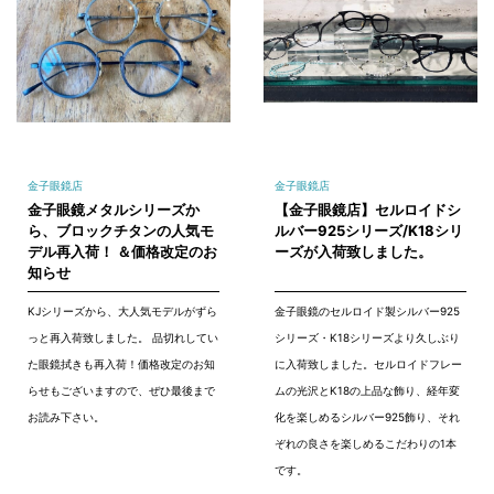
金子眼鏡店
金子眼鏡店
金子眼鏡メタルシリーズか
【金子眼鏡店】セルロイドシ
ら、ブロックチタンの人気モ
ルバー925シリーズ/K18シリ
デル再入荷！ ＆価格改定のお
ーズが入荷致しました。
知らせ
KJシリーズから、大人気モデルがずら
金子眼鏡のセルロイド製シルバー925
っと再入荷致しました。 品切れしてい
シリーズ・K18シリーズより久しぶり
た眼鏡拭きも再入荷！価格改定のお知
に入荷致しました。セルロイドフレー
らせもございますので、ぜひ最後まで
ムの光沢とK18の上品な飾り、経年変
お読み下さい。
化を楽しめるシルバー925飾り、それ
ぞれの良さを楽しめるこだわりの1本
です。