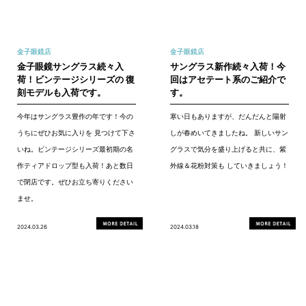
金子眼鏡店
金子眼鏡店
金子眼鏡サングラス続々入
サングラス新作続々入荷！今
荷！ビンテージシリーズの 復
回はアセテート系のご紹介で
刻モデルも入荷です。
す。
今年はサングラス豊作の年です！今の
寒い日もありますが、だんだんと陽射
うちにぜひお気に入りを 見つけて下さ
しが春めいてきましたね。 新しいサン
いね。ビンテージシリーズ最初期の名
グラスで気分を盛り上げると共に、紫
作ティアドロップ型も入荷！あと数日
外線＆花粉対策も していきましょう！
で閉店です。ぜひお立ち寄りください
ませ。
2024.03.26
2024.03.18