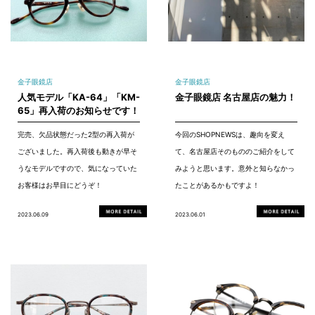
金子眼鏡店
金子眼鏡店
人気モデル「KA-64」「KM-
金子眼鏡店 名古屋店の魅力！
65」再入荷のお知らせです！
完売、欠品状態だった2型の再入荷が
今回のSHOPNEWSは、趣向を変え
ございました。再入荷後も動きが早そ
て、名古屋店そのもののご紹介をして
うなモデルですので、気になっていた
みようと思います。意外と知らなかっ
お客様はお早目にどうぞ！
たことがあるかもですよ！
2023.06.09
2023.06.01