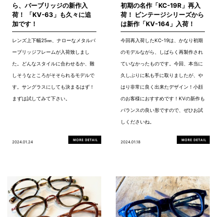
ら、バーブリッジの新作入
初期の名作「KC-19R」再入
荷！ 「KV-63」も久々に追
荷！ ビンテージシリーズから
加です！
は新作「KV-164」入荷！
レンズ上下幅25㎜、ナローなメタルバ
今回再入荷したKC-19は、かなり初期
ーブリッジフレームが入荷致しまし
のモデルながら、しばらく再製作され
た。どんなスタイルに合わせるか、難
ていなかったものです。今回、本当に
しそうなところがそそられるモデルで
久しぶりに私も手に取りましたが、や
す。サングラスにしても決まるはず！
はり非常に良く出来たデザイン！小顔
まずは試してみて下さい。
のお客様におすすめです！KVの新作も
バランスの良い形ですので、ぜひお試
しくださいね。
2024.01.24
2024.01.18