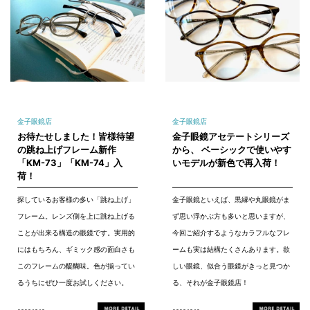
金子眼鏡店
金子眼鏡店
お待たせしました！皆様待望
金子眼鏡アセテートシリーズ
の跳ね上げフレーム新作
から、 ベーシックで使いやす
「KM-73」「KM-74」入
いモデルが新色で再入荷！
荷！
探しているお客様の多い「跳ね上げ」
金子眼鏡といえば、黒縁や丸眼鏡がま
フレーム。レンズ側を上に跳ね上げる
ず思い浮かぶ方も多いと思いますが、
ことが出来る構造の眼鏡です。実用的
今回ご紹介するようなカラフルなフレ
にはもちろん、ギミック感の面白さも
ームも実は結構たくさんあります。欲
このフレームの醍醐味。色が揃ってい
しい眼鏡、似合う眼鏡がきっと見つか
るうちにぜひ一度お試しください。
る、それが金子眼鏡店！