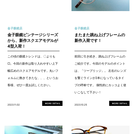
金子眼鏡店
金子眼鏡店
金子眼鏡ビンテージシリーズ
またまた跳ね上げフレームの
から、新作スクエアモデルが
新作入荷です！
4型入荷！
この頃の眼鏡トレンドは、〇よりも
前回に引き続き、跳ね上げフレームの
▢。今回の新作は取り入れやすい上下
ご紹介です。今回のモデルのポイント
幅広めのスクエアモデルです。丸いフ
は、「ツーブリッジ」。 左右のレンズ
ォルムに飽きてきたな、、、というお
を繋ぐラインが2本になっているタイ
客様、ぜひ一度お試しください。
プの呼称です。 個性的にカッコよく使
いこなして下さい！
2023.11.02
2023.10.25