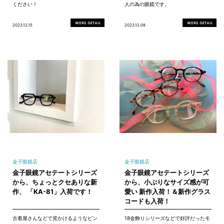
ください！
人の為の眼鏡です。
2023.12.15
2023.12.08
金子眼鏡店
金子眼鏡店
金子眼鏡アセテートシリーズ
金子眼鏡アセテートシリーズ
から、ちょっとクセありな新
から、小ぶりなサイズ感が可
作、 「KA-81」入荷です！
愛い 新作入荷！＆新作グラス
コードも入荷！
古着屋さんなどで見かけるようなビン
18金飾りシリーズなどで好評だったモ