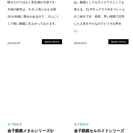
軽さだけではなく安定感が大切です。
ね。眼鏡としてもサングラスとしても
今回の新作は、モダン(耳にかかる部
使える、CLIPサングラス付きフレーム
分)の先端に厚みがあるので、ズレにく
のご紹介です。前回、早い段階で完売
くて軽い眼鏡に仕上がっております。
した人気モデルなのでどうぞお早め
に。
2024.02.07
2024.02.01
金子眼鏡店
金子眼鏡店
金子眼鏡メタルシリーズか
金子眼鏡セルロイドシリーズ