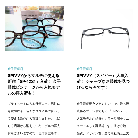
金子眼鏡店
金子眼鏡店
SPIVVYからマルチに使える
SPIVVY（スピビー）大量入
新作「SP-1231」入荷！ 金子
荷！ シャープなお眼鏡を見つ
眼鏡ビンテージから人気モデ
けるなら今です！
ルの再入荷も！
プライベートにもお仕事にも、男性に
金子眼鏡現存ブランドの中で、最も歴
も女性にも、色々なスタイルに合わせ
史あるブランドである 「SPIVVY」。
て使える新作が入荷致しました。しば
人気モデルが品番やカラー展開をリニ
らく店頭から消えていたモデルの再入
ューアルして再登場です。掛け心地、
荷もございますので、是非お立ち寄り
品質、デザイン性。全て兼ね備えた大