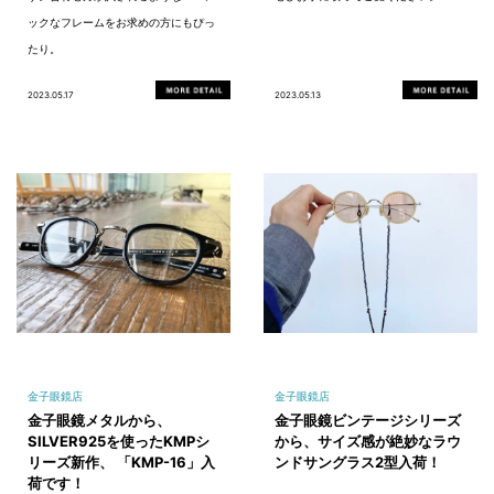
ックなフレームをお求めの方にもぴっ
たり。
2023.05.17
2023.05.13
金子眼鏡店
金子眼鏡店
金子眼鏡メタルから、
金子眼鏡ビンテージシリーズ
SILVER925を使ったKMPシ
から、サイズ感が絶妙なラウ
リーズ新作、 「KMP-16」入
ンドサングラス2型入荷！
荷です！