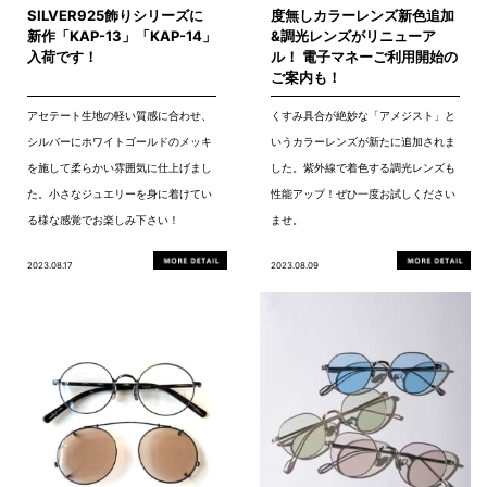
SILVER925飾りシリーズに
度無しカラーレンズ新色追加
新作「KAP-13」「KAP-14」
&調光レンズがリニューア
入荷です！
ル！ 電子マネーご利用開始の
ご案内も！
アセテート生地の軽い質感に合わせ、
くすみ具合が絶妙な「アメジスト」と
シルバーにホワイトゴールドのメッキ
いうカラーレンズが新たに追加されま
を施して柔らかい雰囲気に仕上げまし
した。紫外線で着色する調光レンズも
た。小さなジュエリーを身に着けてい
性能アップ！ぜひ一度お試しください
る様な感覚でお楽しみ下さい！
ませ。
2023.08.17
2023.08.09