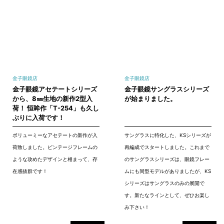
金子眼鏡店
金子眼鏡店
金子眼鏡アセテートシリーズ
金子眼鏡サングラスシリーズ
から、8㎜生地の新作2型入
が始まりました。
荷！ 恒眸作「T-254」も久し
ぶりに入荷です！
ボリューミーなアセテートの新作が入
サングラスに特化した、KSシリーズが
荷致しました。ビンテージフレームの
再編成でスタートしました。これまで
ような攻めたデザインと相まって、存
のサングラスシリーズは、眼鏡フレー
在感抜群です！
ムにも同型モデルがありましたが、KS
シリーズはサングラスのみの展開で
す。新たなラインとして、ぜひお楽し
み下さい！