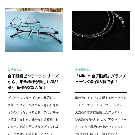
金子眼鏡店
金子眼鏡店
金子眼鏡ビンテージシリーズ
「Niki × 金子眼鏡」グラスチ
から、彫金模様が美しい気品
ェーンの新作入荷です！
漂う 新作が2型入荷！
ビンテージシリーズの名に相応しい、
藤が丘にアトリエを構えるオーダーメ
野暮ったさと上品さの際（きわ）を狙
イドジュエリーショップ、「Niki」。
うかのような、四角と真円のモデルが
天然石を贅沢に使用したグラスチェー
入荷致しました。細かな彫金模様もビ
ンの新作が届きました。アクセサリー
ンテージ気分を更に盛り上げてくれま
としても一級品の仕上がりですので、
す。合わせ方が試されるようなマニア
ぜひお手に取ってご覧ください。