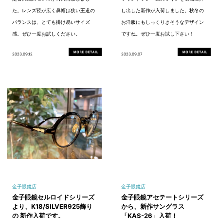
た。レンズ径が広く鼻幅は狭い王道の
し出した新作が入荷しました。秋冬の
バランスは、とても掛け易いサイズ
お洋服にもしっくりきそうなデザイン
感。ぜひ一度お試しください。
ですね。ぜひ一度お試し下さい！
2023.09.12
2023.09.07
金子眼鏡店
金子眼鏡店
金子眼鏡セルロイドシリーズ
金子眼鏡アセテートシリーズ
より、K18/SILVER925飾り
から、新作サングラス
の 新作入荷です。
「KAS-26」入荷！