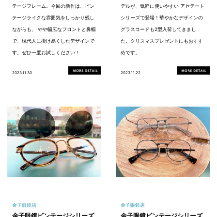
テージフレーム。今回の新作は、ビン
デルが、気軽に使いやすい アセテート
テージライクな雰囲気をしっかり残し
シリーズで登場！華やかなデザインの
ながらも、 やや幅広なフロントと鼻幅
グラスコードも2型入荷してきまし
で、現代人に掛け易くしたデザインで
た。クリスマスプレゼントにもおすす
す。ぜひ一度お試しください！
めです。
2023.11.30
2023.11.22
金子眼鏡店
金子眼鏡店
金子眼鏡ビンテージシリーズ
金子眼鏡ビンテージシリーズ