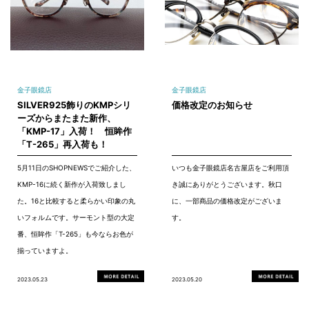
金子眼鏡店
金子眼鏡店
SILVER925飾りのKMPシリ
価格改定のお知らせ
ーズからまたまた新作、
「KMP-17」入荷！ 恒眸作
「T-265」再入荷も！
5月11日のSHOPNEWSでご紹介した、
いつも金子眼鏡店名古屋店をご利用頂
KMP-16に続く新作が入荷致しまし
き誠にありがとうございます。秋口
た。16と比較すると柔らかい印象の丸
に、一部商品の価格改定がございま
いフォルムです。サーモント型の大定
す。
番、恒眸作「T-265」も今ならお色が
揃っていますよ。
2023.05.23
2023.05.20