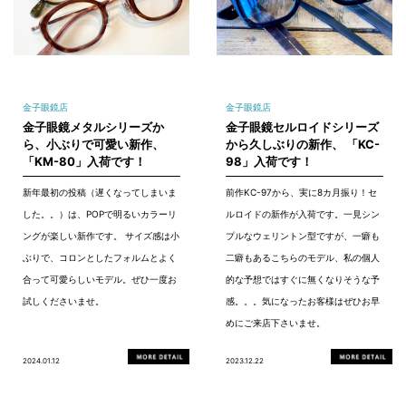
金子眼鏡店
金子眼鏡店
金子眼鏡メタルシリーズか
金子眼鏡セルロイドシリーズ
ら、小ぶりで可愛い新作、
から久しぶりの新作、 「KC-
「KM-80」入荷です！
98」入荷です！
新年最初の投稿（遅くなってしまいま
前作KC-97から、実に8カ月振り！セ
した。。）は、POPで明るいカラーリ
ルロイドの新作が入荷です。一見シン
ングが楽しい新作です。 サイズ感は小
プルなウェリントン型ですが、一癖も
ぶりで、コロンとしたフォルムとよく
二癖もあるこちらのモデル、私の個人
合って可愛らしいモデル。ぜひ一度お
的な予想ではすぐに無くなりそうな予
試しくださいませ。
感。。。気になったお客様はぜひお早
めにご来店下さいませ。
2024.01.12
2023.12.22