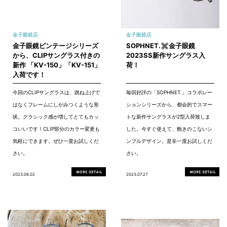
金子眼鏡店
金子眼鏡店
金子眼鏡ビンテージシリーズ
SOPHNET.✖金子眼鏡
から、CLIPサングラス付きの
2023SS新作サングラス入
新作 「KV-150」「KV-151」
荷！
入荷です！
今回のCLIPサングラスは、跳ね上げで
毎回好評の「SOPHNET.」コラボレー
はなくフレームにしがみつくような形
ションシリーズから、都会的でスマー
状。クラシック感が増してとてもカッ
トな新作サングラスが2型入荷致しま
コいいです！CLIP部分のカラー変更も
した。今すぐ使えて、飽きのこないシ
気軽にできます。ぜひ一度お試しくだ
ンプルデザイン。是非一度お試しくだ
さい。
さい。
2023.08.02
2023.07.27