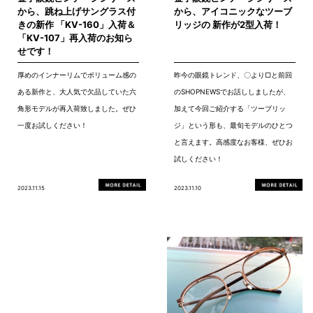
から、跳ね上げサングラス付
から、アイコニックなツーブ
きの新作 「KV-160」入荷＆
リッジの 新作が2型入荷！
「KV-107」再入荷のお知ら
せです！
厚めのインナーリムでボリューム感の
昨今の眼鏡トレンド、〇より▢と前回
ある新作と、大人気で欠品していた六
のSHOPNEWSでお話ししましたが、
角形モデルが再入荷致しました。ぜひ
加えて今回ご紹介する「ツーブリッ
一度お試しください！
ジ」という形も、最旬モデルのひとつ
と言えます。高感度なお客様、ぜひお
試しください！
2023.11.15
2023.11.10