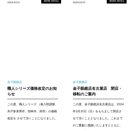
2024.03.13
2024.03.01
金子眼鏡店
金子眼鏡店
職人シリーズ価格改定のお知
金子眼鏡店名古屋店 閉店・
らせ
移転のご案内
この度、職人シリーズ （泰八郎謹製、
この度、金子眼鏡店名古屋店は、2024
井戸多美男作、恒眸作、與市）の価格
年3月31日（日）をもちまして閉店さ
改定を させて頂くことになりました。
せて頂くこととなりました。これまで
のご愛顧に感謝いたしますとともに、