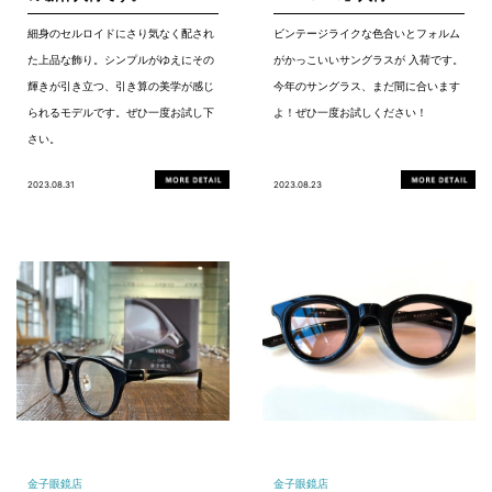
細身のセルロイドにさり気なく配され
ビンテージライクな色合いとフォルム
た上品な飾り。シンプルがゆえにその
がかっこいいサングラスが 入荷です。
輝きが引き立つ、引き算の美学が感じ
今年のサングラス、まだ間に合います
られるモデルです。ぜひ一度お試し下
よ！ぜひ一度お試しください！
さい。
2023.08.31
2023.08.23
金子眼鏡店
金子眼鏡店