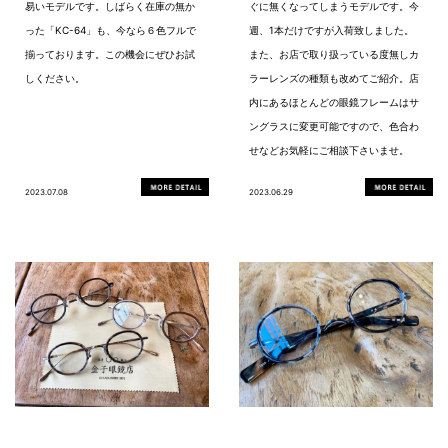
易いモデルです。しばらく在庫の無か
ぐに無くなってしまうモデルです。今
った「KC-64」も、今なら６色フルで
週、1本だけですが入荷致しました。
揃っております。この機会にぜひお試
また、お店で取り扱っている度無しカ
しください。
ラーレンズの種類も改めてご紹介。店
内にあるほとんどの眼鏡フレームはサ
ングラスに変更可能ですので、色合わ
せなどお気軽にご相談下さいませ。
2023.07.08
2023.06.29