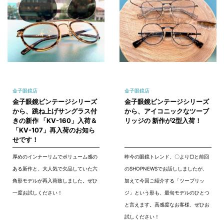
金子眼鏡店
金子眼鏡店
金子眼鏡ビンテージシリーズ
金子眼鏡ビンテージシリーズ
から、跳ね上げサングラス付
から、アイコニックなツーブ
きの新作 「KV-160」入荷＆
リッジの 新作が2型入荷！
「KV-107」再入荷のお知ら
せです！
厚めのインナーリムでボリューム感の
昨今の眼鏡トレンド、〇より▢と前回
ある新作と、大人気で欠品していた六
のSHOPNEWSでお話ししましたが、
角形モデルが再入荷致しました。ぜひ
加えて今回ご紹介する「ツーブリッ
一度お試しください！
ジ」という形も、最旬モデルのひとつ
と言えます。高感度なお客様、ぜひお
試しください！