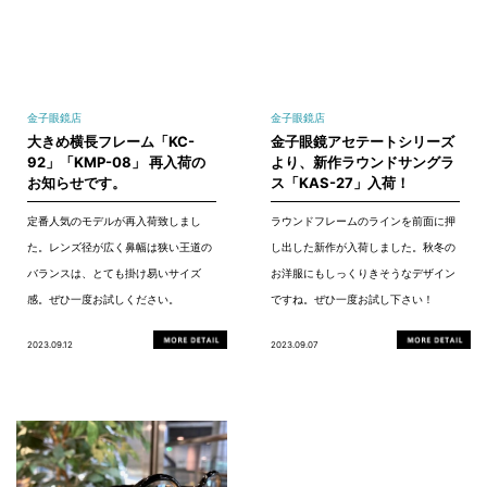
金子眼鏡店
金子眼鏡店
大きめ横長フレーム「KC-
金子眼鏡アセテートシリーズ
92」「KMP-08」 再入荷の
より、新作ラウンドサングラ
お知らせです。
ス「KAS-27」入荷！
定番人気のモデルが再入荷致しまし
ラウンドフレームのラインを前面に押
た。レンズ径が広く鼻幅は狭い王道の
し出した新作が入荷しました。秋冬の
バランスは、とても掛け易いサイズ
お洋服にもしっくりきそうなデザイン
感。ぜひ一度お試しください。
ですね。ぜひ一度お試し下さい！
2023.09.12
2023.09.07