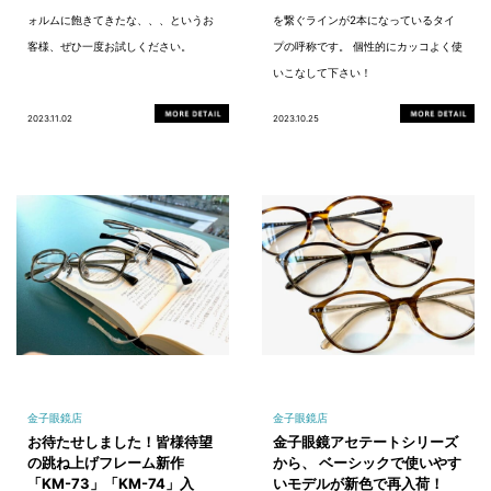
ォルムに飽きてきたな、、、というお
を繋ぐラインが2本になっているタイ
客様、ぜひ一度お試しください。
プの呼称です。 個性的にカッコよく使
いこなして下さい！
2023.11.02
2023.10.25
金子眼鏡店
金子眼鏡店
お待たせしました！皆様待望
金子眼鏡アセテートシリーズ
の跳ね上げフレーム新作
から、 ベーシックで使いやす
「KM-73」「KM-74」入
いモデルが新色で再入荷！