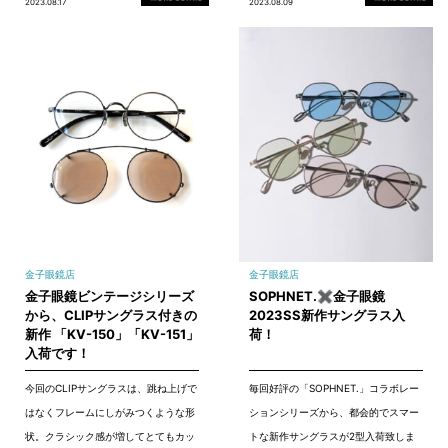
2023.08.17
2023.08.09
金子眼鏡店
金子眼鏡店
金子眼鏡ビンテージシリーズ
SOPHNET.✖金子眼鏡
から、CLIPサングラス付きの
2023SS新作サングラス入
新作 「KV-150」「KV-151」
荷！
入荷です！
今回のCLIPサングラスは、跳ね上げで
毎回好評の「SOPHNET.」コラボレー
はなくフレームにしがみつくような形
ションシリーズから、都会的でスマー
状。クラシック感が増してとてもカッ
トな新作サングラスが2型入荷致しま