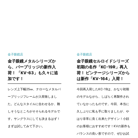
金子眼鏡店
金子眼鏡店
金子眼鏡メタルシリーズか
金子眼鏡セルロイドシリーズ
ら、バーブリッジの新作入
初期の名作「KC-19R」再入
荷！ 「KV-63」も久々に追
荷！ ビンテージシリーズから
加です！
は新作「KV-164」入荷！
レンズ上下幅25㎜、ナローなメタルバ
今回再入荷したKC-19は、かなり初期
ーブリッジフレームが入荷致しまし
のモデルながら、しばらく再製作され
た。どんなスタイルに合わせるか、難
ていなかったものです。今回、本当に
しそうなところがそそられるモデルで
久しぶりに私も手に取りましたが、や
す。サングラスにしても決まるはず！
はり非常に良く出来たデザイン！小顔
まずは試してみて下さい。
のお客様におすすめです！KVの新作も
バランスの良い形ですので、ぜひお試