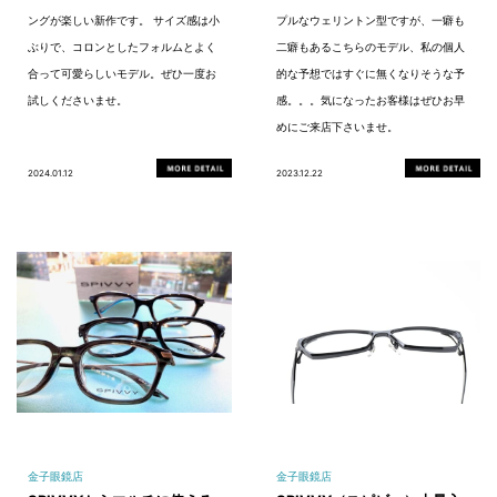
ングが楽しい新作です。 サイズ感は小
プルなウェリントン型ですが、一癖も
ぶりで、コロンとしたフォルムとよく
二癖もあるこちらのモデル、私の個人
合って可愛らしいモデル。ぜひ一度お
的な予想ではすぐに無くなりそうな予
試しくださいませ。
感。。。気になったお客様はぜひお早
めにご来店下さいませ。
2024.01.12
2023.12.22
金子眼鏡店
金子眼鏡店