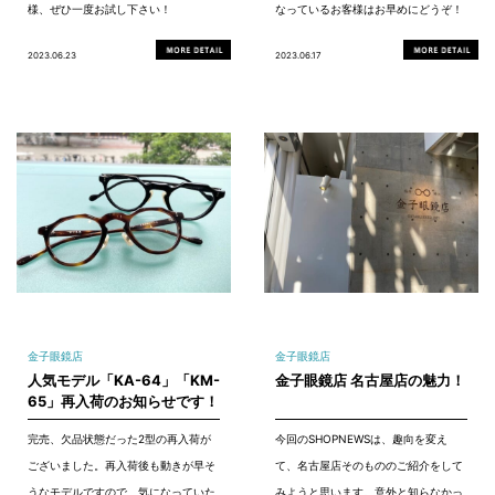
様、ぜひ一度お試し下さい！
なっているお客様はお早めにどうぞ！
2023.06.23
2023.06.17
金子眼鏡店
金子眼鏡店
人気モデル「KA-64」「KM-
金子眼鏡店 名古屋店の魅力！
65」再入荷のお知らせです！
完売、欠品状態だった2型の再入荷が
今回のSHOPNEWSは、趣向を変え
ございました。再入荷後も動きが早そ
て、名古屋店そのもののご紹介をして
うなモデルですので、気になっていた
みようと思います。意外と知らなかっ