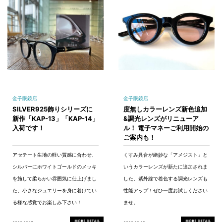
金子眼鏡店
金子眼鏡店
SILVER925飾りシリーズに
度無しカラーレンズ新色追加
新作「KAP-13」「KAP-14」
&調光レンズがリニューア
入荷です！
ル！ 電子マネーご利用開始の
ご案内も！
アセテート生地の軽い質感に合わせ、
くすみ具合が絶妙な「アメジスト」と
シルバーにホワイトゴールドのメッキ
いうカラーレンズが新たに追加されま
を施して柔らかい雰囲気に仕上げまし
した。紫外線で着色する調光レンズも
た。小さなジュエリーを身に着けてい
性能アップ！ぜひ一度お試しください
る様な感覚でお楽しみ下さい！
ませ。