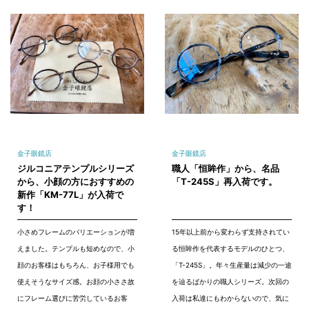
金子眼鏡店
金子眼鏡店
ジルコニアテンプルシリーズ
職人「恒眸作」から、名品
から、小顔の方におすすめの
「T-245S」再入荷です。
新作「KM-77L」が入荷で
す！
小さめフレームのバリエーションが増
15年以上前から変わらず支持されてい
えました。テンプルも短めなので、小
る恒眸作を代表するモデルのひとつ、
顔のお客様はもちろん、お子様用でも
「T-245S」。年々生産量は減少の一途
使えそうなサイズ感。お顔の小ささ故
を辿るばかりの職人シリーズ。次回の
にフレーム選びに苦労しているお客
入荷は私達にもわからないので、気に