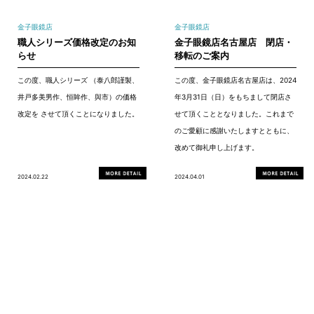
金子眼鏡店
金子眼鏡店
職人シリーズ価格改定のお知
金子眼鏡店名古屋店 閉店・
らせ
移転のご案内
この度、職人シリーズ （泰八郎謹製、
この度、金子眼鏡店名古屋店は、2024
井戸多美男作、恒眸作、與市）の価格
年3月31日（日）をもちまして閉店さ
改定を させて頂くことになりました。
せて頂くこととなりました。これまで
のご愛顧に感謝いたしますとともに、
改めて御礼申し上げます。
2024.02.22
2024.04.01