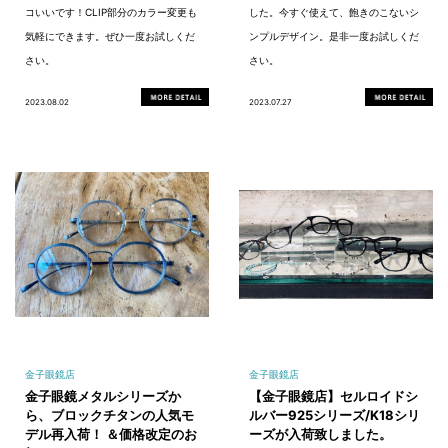
コいいです！CLIP部分のカラー変更も
した。今すぐ使えて、飽きのこないシ
気軽にできます。ぜひ一度お試しくだ
ンプルデザイン。是非一度お試しくだ
さい。
さい。
2023.08.02
2023.07.27
金子眼鏡店
金子眼鏡店
金子眼鏡メタルシリーズか
【金子眼鏡店】セルロイドシ
ら、ブロックチタンの人気モ
ルバー925シリーズ/K18シリ
デル再入荷！ ＆価格改定のお
ーズが入荷致しました。