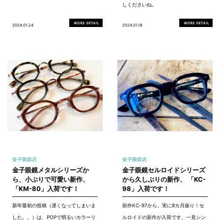
しくださいね。
2024.01.24
2024.01.18
金子眼鏡店
金子眼鏡店
金子眼鏡メタルシリーズか
金子眼鏡セルロイドシリーズ
ら、小ぶりで可愛い新作、
から久しぶりの新作、 「KC-
「KM-80」入荷です！
98」入荷です！
新年最初の投稿（遅くなってしまいま
前作KC-97から、実に8カ月振り！セ
した。。）は、POPで明るいカラーリ
ルロイドの新作が入荷です。一見シン