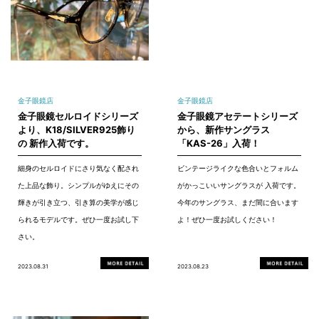
金子眼鏡店
金子眼鏡店
金子眼鏡セルロイドシリーズ
金子眼鏡アセテートシリーズ
より、K18/SILVER925飾り
から、新作サングラス
の 新作入荷です。
「KAS-26」入荷！
細身のセルロイドにさり気なく配され
ビンテージライクな色合いとフォルム
た上品な飾り。シンプルがゆえにその
がかっこいいサングラスが 入荷です。
輝きが引き立つ、引き算の美学が感じ
今年のサングラス、まだ間に合います
られるモデルです。ぜひ一度お試し下
よ！ぜひ一度お試しください！
さい。
2023.08.31
2023.08.23