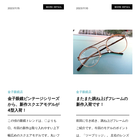
2023.11.15
2023.11.10
金子眼鏡店
金子眼鏡店
金子眼鏡ビンテージシリーズ
またまた跳ね上げフレームの
から、新作スクエアモデルが
新作入荷です！
4型入荷！
この頃の眼鏡トレンドは、〇よりも
前回に引き続き、跳ね上げフレームの
▢。今回の新作は取り入れやすい上下
ご紹介です。今回のモデルのポイント
幅広めのスクエアモデルです。丸いフ
は、「ツーブリッジ」。 左右のレンズ