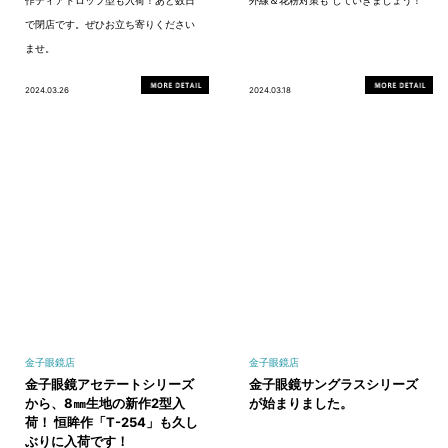
で閉店です。ぜひお立ち寄りください
ませ。
2024.03.26
2024.03.18
金子眼鏡店
金子眼鏡店
金子眼鏡アセテートシリーズ
金子眼鏡サングラスシリーズ
から、8㎜生地の新作2型入
が始まりました。
荷！ 恒眸作「T-254」も久し
ぶりに入荷です！