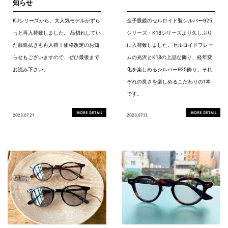
知らせ
KJシリーズから、大人気モデルがずら
金子眼鏡のセルロイド製シルバー925
っと再入荷致しました。 品切れしてい
シリーズ・K18シリーズより久しぶり
た眼鏡拭きも再入荷！価格改定のお知
に入荷致しました。セルロイドフレー
らせもございますので、ぜひ最後まで
ムの光沢とK18の上品な飾り、経年変
お読み下さい。
化を楽しめるシルバー925飾り、それ
ぞれの良さを楽しめるこだわりの1本
です。
2023.07.21
2023.07.13