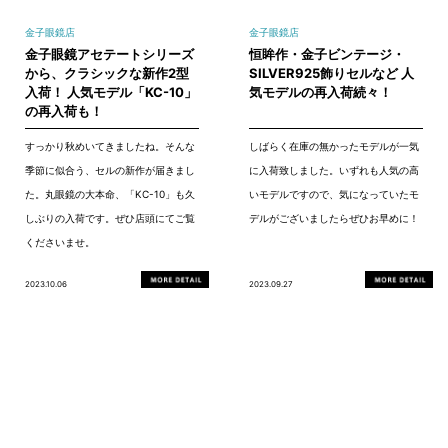
金子眼鏡店
金子眼鏡店
金子眼鏡アセテートシリーズ
恒眸作・金子ビンテージ・
から、クラシックな新作2型
SILVER925飾りセルなど 人
入荷！ 人気モデル「KC-10」
気モデルの再入荷続々！
の再入荷も！
すっかり秋めいてきましたね。そんな
しばらく在庫の無かったモデルが一気
季節に似合う、セルの新作が届きまし
に入荷致しました。いずれも人気の高
た。丸眼鏡の大本命、「KC-10」も久
いモデルですので、気になっていたモ
しぶりの入荷です。ぜひ店頭にてご覧
デルがございましたらぜひお早めに！
くださいませ。
2023.10.06
2023.09.27