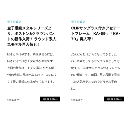
金子眼鏡店
金子眼鏡店
金子眼鏡メタルシリーズよ
CLIPサングラス付きアセテー
り、ボストン&クラウンパン
トフレーム「KA-69」「KA-
トの新作入荷！ ラウンド系人
70」再入荷！
気モデル再入荷も！
軽さと掛けやすさ。両立させるには、
だんだんと日が長くなってきました
軽さだけではなく安定感が大切です。
ね。眼鏡としてもサングラスとしても
今回の新作は、モダン(耳にかかる部
使える、CLIPサングラス付きフレーム
分)の先端に厚みがあるので、ズレにく
のご紹介です。前回、早い段階で完売
くて軽い眼鏡に仕上がっております。
した人気モデルなのでどうぞお早め
に。
2024.02.07
2024.02.01