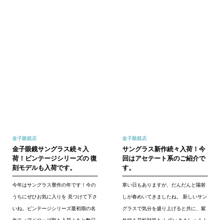
金子眼鏡店
金子眼鏡店
金子眼鏡サングラス続々入
サングラス新作続々入荷！今
荷！ビンテージシリーズの 復
回はアセテート系のご紹介で
刻モデルも入荷です。
す。
今年はサングラス豊作の年です！今の
寒い日もありますが、だんだんと陽射
うちにぜひお気に入りを 見つけて下さ
しが春めいてきましたね。 新しいサン
いね。ビンテージシリーズ最初期の名
グラスで気分を盛り上げると共に、紫
作ティアドロップ型も入荷！あと数日
外線＆花粉対策も していきましょう！