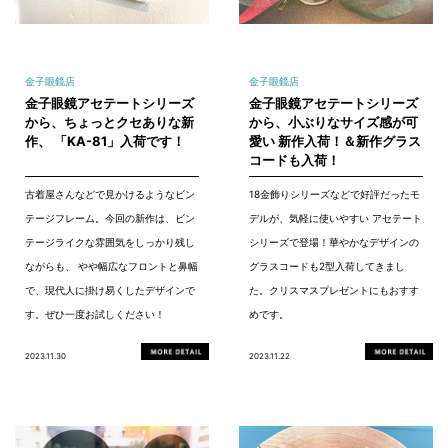
金子眼鏡店
金子眼鏡店
金子眼鏡アセテートシリーズ
金子眼鏡アセテートシリーズ
から、ちょっとクセありな新
から、小ぶりなサイズ感が可
作、 「KA-81」入荷です！
愛い 新作入荷！＆新作グラス
コードも入荷！
古着屋さんなどで見かけるようなビン
18金飾りシリーズなどで好評だったモ
テージフレーム。今回の新作は、ビン
デルが、気軽に使いやすい アセテート
テージライクな雰囲気をしっかり残し
シリーズで登場！華やかなデザインの
ながらも、 やや幅広なフロントと鼻幅
グラスコードも2型入荷してきまし
で、現代人に掛け易くしたデザインで
た。クリスマスプレゼントにもおすす
す。ぜひ一度お試しください！
めです。
2023.11.30
2023.11.22