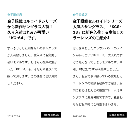
金子眼鏡店
金子眼鏡店
金子眼鏡セルロイドシリーズ
金子眼鏡セルロイドシリーズ
から新作サングラス入荷！
人気のサングラス、 「KCS-
久々入荷は丸みが可愛い
33」に新色入荷！＆度無しカ
「KC-64」です。
ラーレンズのご紹介♪
すっきりとした細身セルのサングラス
はっきりとしたクラウンパントのライ
が入荷致しました。度入りにも変更し
ンがかっこいいKCS-33。 大人気です
易いモデルです。しばらく在庫の無か
ぐに無くなってしまうモデルです。今
った「KC-64」も、今なら６色フルで
週、1本だけですが入荷致しました。
揃っております。この機会にぜひお試
また、お店で取り扱っている度無しカ
しください。
ラーレンズの種類も改めてご紹介。店
内にあるほとんどの眼鏡フレームはサ
ングラスに変更可能ですので、色合わ
せなどお気軽にご相談下さいませ。
2023.07.08
2023.06.29