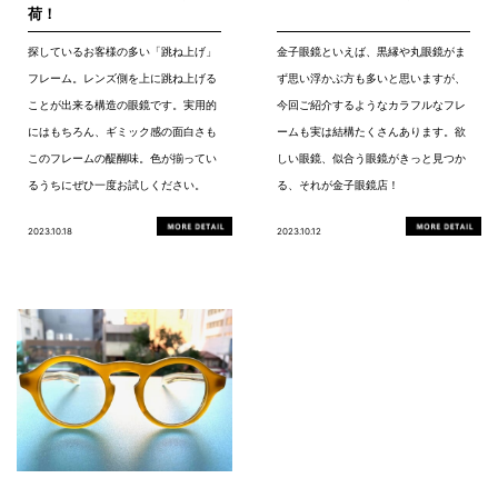
荷！
探しているお客様の多い「跳ね上げ」
金子眼鏡といえば、黒縁や丸眼鏡がま
フレーム。レンズ側を上に跳ね上げる
ず思い浮かぶ方も多いと思いますが、
ことが出来る構造の眼鏡です。実用的
今回ご紹介するようなカラフルなフレ
にはもちろん、ギミック感の面白さも
ームも実は結構たくさんあります。欲
このフレームの醍醐味。色が揃ってい
しい眼鏡、似合う眼鏡がきっと見つか
るうちにぜひ一度お試しください。
る、それが金子眼鏡店！
2023.10.18
2023.10.12