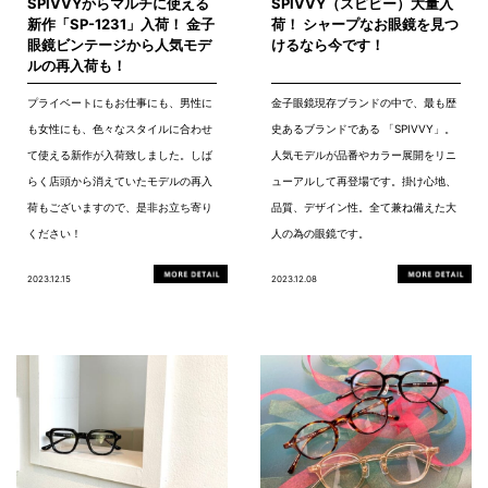
SPIVVYからマルチに使える
SPIVVY（スピビー）大量入
新作「SP-1231」入荷！ 金子
荷！ シャープなお眼鏡を見つ
眼鏡ビンテージから人気モデ
けるなら今です！
ルの再入荷も！
プライベートにもお仕事にも、男性に
金子眼鏡現存ブランドの中で、最も歴
も女性にも、色々なスタイルに合わせ
史あるブランドである 「SPIVVY」。
て使える新作が入荷致しました。しば
人気モデルが品番やカラー展開をリニ
らく店頭から消えていたモデルの再入
ューアルして再登場です。掛け心地、
荷もございますので、是非お立ち寄り
品質、デザイン性。全て兼ね備えた大
ください！
人の為の眼鏡です。
2023.12.15
2023.12.08