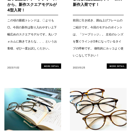
から、新作スクエアモデルが
新作入荷です！
4型入荷！
この頃の眼鏡トレンドは、〇よりも
前回に引き続き、跳ね上げフレームの
▢。今回の新作は取り入れやすい上下
ご紹介です。今回のモデルのポイント
幅広めのスクエアモデルです。丸いフ
は、「ツーブリッジ」。 左右のレンズ
ォルムに飽きてきたな、、、というお
を繋ぐラインが2本になっているタイ
客様、ぜひ一度お試しください。
プの呼称です。 個性的にカッコよく使
いこなして下さい！
2023.11.02
2023.10.25