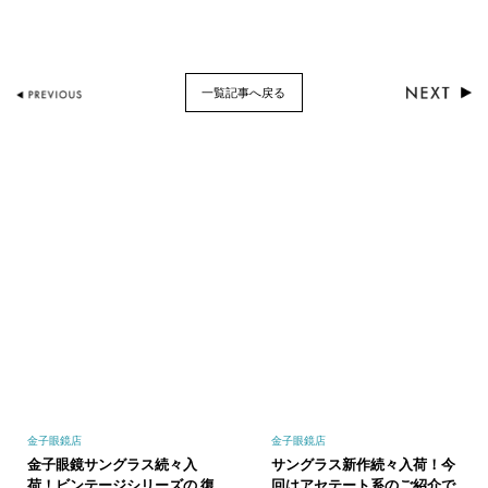
一覧記事へ戻る
金子眼鏡店
金子眼鏡店
金子眼鏡サングラス続々入
サングラス新作続々入荷！今
荷！ビンテージシリーズの 復
回はアセテート系のご紹介で