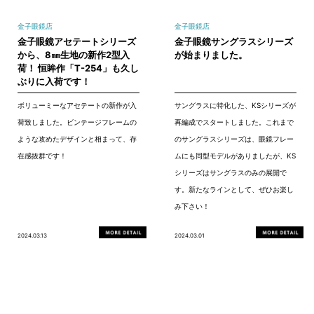
金子眼鏡店
金子眼鏡店
金子眼鏡アセテートシリーズ
金子眼鏡サングラスシリーズ
から、8㎜生地の新作2型入
が始まりました。
荷！ 恒眸作「T-254」も久し
ぶりに入荷です！
ボリューミーなアセテートの新作が入
サングラスに特化した、KSシリーズが
荷致しました。ビンテージフレームの
再編成でスタートしました。これまで
ような攻めたデザインと相まって、存
のサングラスシリーズは、眼鏡フレー
在感抜群です！
ムにも同型モデルがありましたが、KS
シリーズはサングラスのみの展開で
す。新たなラインとして、ぜひお楽し
み下さい！
2024.03.13
2024.03.01