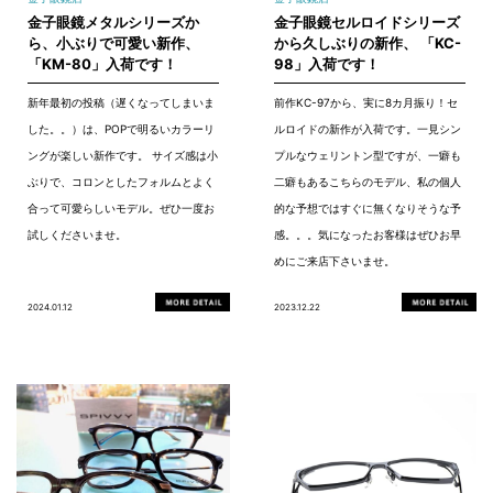
金子眼鏡メタルシリーズか
金子眼鏡セルロイドシリーズ
ら、小ぶりで可愛い新作、
から久しぶりの新作、 「KC-
「KM-80」入荷です！
98」入荷です！
新年最初の投稿（遅くなってしまいま
前作KC-97から、実に8カ月振り！セ
した。。）は、POPで明るいカラーリ
ルロイドの新作が入荷です。一見シン
ングが楽しい新作です。 サイズ感は小
プルなウェリントン型ですが、一癖も
ぶりで、コロンとしたフォルムとよく
二癖もあるこちらのモデル、私の個人
合って可愛らしいモデル。ぜひ一度お
的な予想ではすぐに無くなりそうな予
試しくださいませ。
感。。。気になったお客様はぜひお早
めにご来店下さいませ。
2024.01.12
2023.12.22