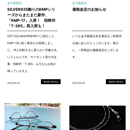
金子眼鏡店
金子眼鏡店
SILVER925飾りのKMPシリ
価格改定のお知らせ
ーズからまたまた新作、
「KMP-17」入荷！ 恒眸作
「T-265」再入荷も！
5月11日のSHOPNEWSでご紹介した、
いつも金子眼鏡店名古屋店をご利用頂
KMP-16に続く新作が入荷致しまし
き誠にありがとうございます。秋口
た。16と比較すると柔らかい印象の丸
に、一部商品の価格改定がございま
いフォルムです。サーモント型の大定
す。
番、恒眸作「T-265」も今ならお色が
揃っていますよ。
2023.05.23
2023.05.20