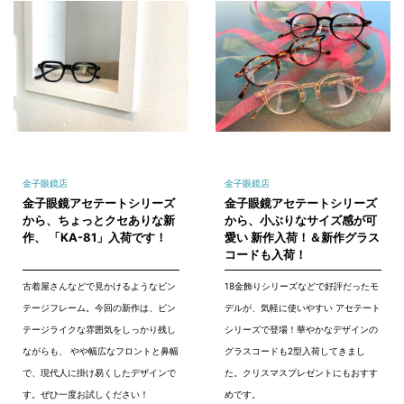
金子眼鏡店
金子眼鏡店
金子眼鏡アセテートシリーズ
金子眼鏡アセテートシリーズ
から、ちょっとクセありな新
から、小ぶりなサイズ感が可
作、 「KA-81」入荷です！
愛い 新作入荷！＆新作グラス
コードも入荷！
古着屋さんなどで見かけるようなビン
18金飾りシリーズなどで好評だったモ
テージフレーム。今回の新作は、ビン
デルが、気軽に使いやすい アセテート
テージライクな雰囲気をしっかり残し
シリーズで登場！華やかなデザインの
ながらも、 やや幅広なフロントと鼻幅
グラスコードも2型入荷してきまし
で、現代人に掛け易くしたデザインで
た。クリスマスプレゼントにもおすす
す。ぜひ一度お試しください！
めです。