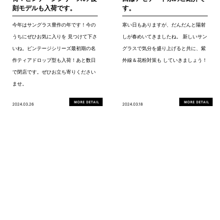
刻モデルも入荷です。
す。
今年はサングラス豊作の年です！今の
寒い日もありますが、だんだんと陽射
うちにぜひお気に入りを 見つけて下さ
しが春めいてきましたね。 新しいサン
いね。ビンテージシリーズ最初期の名
グラスで気分を盛り上げると共に、紫
作ティアドロップ型も入荷！あと数日
外線＆花粉対策も していきましょう！
で閉店です。ぜひお立ち寄りください
ませ。
2024.03.26
2024.03.18