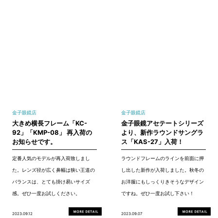
金子眼鏡店
金子眼鏡店
大きめ横長フレーム「KC-
金子眼鏡アセテートシリーズ
92」「KMP-08」 再入荷の
より、新作ラウンドサングラ
お知らせです。
ス「KAS-27」入荷！
定番人気のモデルが再入荷致しまし
ラウンドフレームのラインを前面に押
た。レンズ径が広く鼻幅は狭い王道の
し出した新作が入荷しました。秋冬の
バランスは、とても掛け易いサイズ
お洋服にもしっくりきそうなデザイン
感。ぜひ一度お試しください。
ですね。ぜひ一度お試し下さい！
2023.09.12
2023.09.07