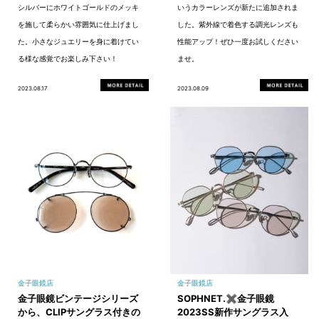
シルバーにホワイトゴールドのメッキ
いうカラーレンズが新たに追加されま
を施して柔らかい雰囲気に仕上げまし
した。紫外線で着色する調光レンズも
た。小さなジュエリーを身に着けてい
性能アップ！ぜひ一度お試しください
る様な感覚でお楽しみ下さい！
ませ。
2023.08.17
2023.08.09
金子眼鏡店
金子眼鏡店
金子眼鏡ビンテージシリーズ
SOPHNET.✖金子眼鏡
から、CLIPサングラス付きの
2023SS新作サングラス入