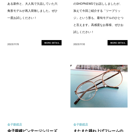
ある新作と、大人気で欠品していた六
のSHOPNEWSでお話ししましたが、
角形モデルが再入荷致しました。ぜひ
加えて今回ご紹介する「ツーブリッ
一度お試しください！
ジ」という形も、最旬モデルのひとつ
と言えます。高感度なお客様、ぜひお
試しください！
2023.11.15
2023.11.10
金子眼鏡店
金子眼鏡店
金子眼鏡ビンテージシリーズ
またまた跳ね上げフレームの