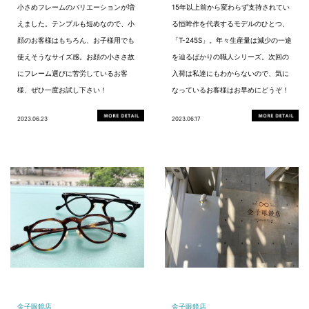
小さめフレームのバリエーションが増
15年以上前から変わらず支持されてい
えました。テンプルも短めなので、小
る恒眸作を代表するモデルのひとつ、
顔のお客様はもちろん、お子様用でも
「T-245S」。年々生産量は減少の一途
使えそうなサイズ感。お顔の小ささ故
を辿るばかりの職人シリーズ。次回の
にフレーム選びに苦労しているお客
入荷は私達にもわからないので、気に
様、ぜひ一度お試し下さい！
なっているお客様はお早めにどうぞ！
2023.06.23
2023.06.17
金子眼鏡店
金子眼鏡店