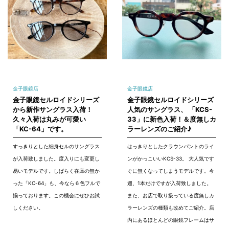
金子眼鏡店
金子眼鏡店
金子眼鏡セルロイドシリーズ
金子眼鏡セルロイドシリーズ
から新作サングラス入荷！
人気のサングラス、 「KCS-
久々入荷は丸みが可愛い
33」に新色入荷！＆度無しカ
「KC-64」です。
ラーレンズのご紹介♪
すっきりとした細身セルのサングラス
はっきりとしたクラウンパントのライ
が入荷致しました。度入りにも変更し
ンがかっこいいKCS-33。 大人気です
易いモデルです。しばらく在庫の無か
ぐに無くなってしまうモデルです。今
った「KC-64」も、今なら６色フルで
週、1本だけですが入荷致しました。
揃っております。この機会にぜひお試
また、お店で取り扱っている度無しカ
しください。
ラーレンズの種類も改めてご紹介。店
内にあるほとんどの眼鏡フレームはサ