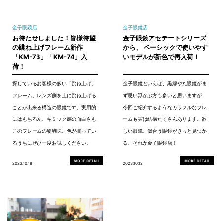
金子眼鏡店
金子眼鏡店
お待たせしました！皆様待望
金子眼鏡アセテートシリーズ
の跳ね上げフレーム新作
から、 ベーシックで使いやす
「KM-73」「KM-74」入
いモデルが新色で再入荷！
荷！
探しているお客様の多い「跳ね上げ」
金子眼鏡といえば、黒縁や丸眼鏡がま
フレーム。レンズ側を上に跳ね上げる
ず思い浮かぶ方も多いと思いますが、
ことが出来る構造の眼鏡です。実用的
今回ご紹介するようなカラフルなフレ
にはもちろん、ギミック感の面白さも
ームも実は結構たくさんあります。欲
このフレームの醍醐味。色が揃ってい
しい眼鏡、似合う眼鏡がきっと見つか
るうちにぜひ一度お試しください。
る、それが金子眼鏡店！
2023.10.18
2023.10.12