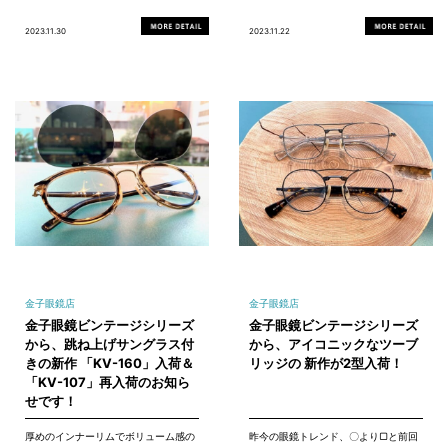
2023.11.30
2023.11.22
金子眼鏡店
金子眼鏡店
金子眼鏡ビンテージシリーズ
金子眼鏡ビンテージシリーズ
から、跳ね上げサングラス付
から、アイコニックなツーブ
きの新作 「KV-160」入荷＆
リッジの 新作が2型入荷！
「KV-107」再入荷のお知ら
せです！
厚めのインナーリムでボリューム感の
昨今の眼鏡トレンド、〇より▢と前回