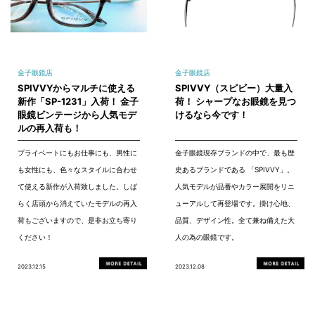
金子眼鏡店
金子眼鏡店
SPIVVYからマルチに使える
SPIVVY（スピビー）大量入
新作「SP-1231」入荷！ 金子
荷！ シャープなお眼鏡を見つ
眼鏡ビンテージから人気モデ
けるなら今です！
ルの再入荷も！
プライベートにもお仕事にも、男性に
金子眼鏡現存ブランドの中で、最も歴
も女性にも、色々なスタイルに合わせ
史あるブランドである 「SPIVVY」。
て使える新作が入荷致しました。しば
人気モデルが品番やカラー展開をリニ
らく店頭から消えていたモデルの再入
ューアルして再登場です。掛け心地、
荷もございますので、是非お立ち寄り
品質、デザイン性。全て兼ね備えた大
ください！
人の為の眼鏡です。
2023.12.15
2023.12.08