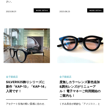
さい。
2023.08.31
2023.08.23
金子眼鏡店
金子眼鏡店
SILVER925飾りシリーズに
度無しカラーレンズ新色追加
新作「KAP-13」「KAP-14」
&調光レンズがリニューア
入荷です！
ル！ 電子マネーご利用開始の
ご案内も！
アセテート生地の軽い質感に合わせ、
くすみ具合が絶妙な「アメジスト」と