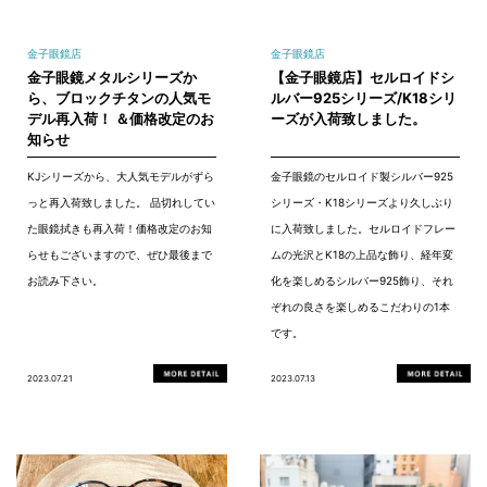
金子眼鏡店
金子眼鏡店
金子眼鏡メタルシリーズか
【金子眼鏡店】セルロイドシ
ら、ブロックチタンの人気モ
ルバー925シリーズ/K18シリ
デル再入荷！ ＆価格改定のお
ーズが入荷致しました。
知らせ
KJシリーズから、大人気モデルがずら
金子眼鏡のセルロイド製シルバー925
っと再入荷致しました。 品切れしてい
シリーズ・K18シリーズより久しぶり
た眼鏡拭きも再入荷！価格改定のお知
に入荷致しました。セルロイドフレー
らせもございますので、ぜひ最後まで
ムの光沢とK18の上品な飾り、経年変
お読み下さい。
化を楽しめるシルバー925飾り、それ
ぞれの良さを楽しめるこだわりの1本
です。
2023.07.21
2023.07.13