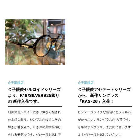
金子眼鏡店
金子眼鏡店
金子眼鏡セルロイドシリーズ
金子眼鏡アセテートシリーズ
より、K18/SILVER925飾り
から、新作サングラス
の 新作入荷です。
「KAS-26」入荷！
細身のセルロイドにさり気なく配され
ビンテージライクな色合いとフォルム
た上品な飾り。シンプルがゆえにその
がかっこいいサングラスが 入荷です。
輝きが引き立つ、引き算の美学が感じ
今年のサングラス、まだ間に合います
られるモデルです。ぜひ一度お試し下
よ！ぜひ一度お試しください！