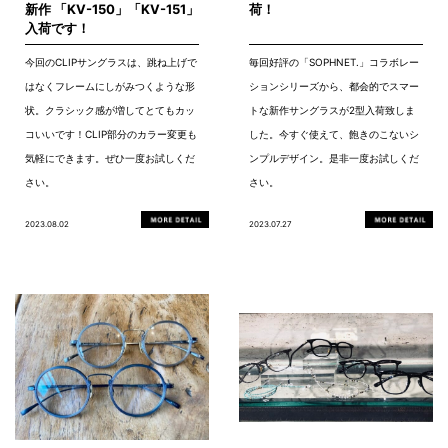
新作 「KV-150」「KV-151」
荷！
入荷です！
今回のCLIPサングラスは、跳ね上げで
毎回好評の「SOPHNET.」コラボレー
はなくフレームにしがみつくような形
ションシリーズから、都会的でスマー
状。クラシック感が増してとてもカッ
トな新作サングラスが2型入荷致しま
コいいです！CLIP部分のカラー変更も
した。今すぐ使えて、飽きのこないシ
気軽にできます。ぜひ一度お試しくだ
ンプルデザイン。是非一度お試しくだ
さい。
さい。
2023.08.02
2023.07.27