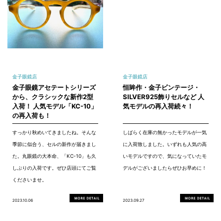
金子眼鏡店
金子眼鏡店
金子眼鏡アセテートシリーズ
恒眸作・金子ビンテージ・
から、クラシックな新作2型
SILVER925飾りセルなど 人
入荷！ 人気モデル「KC-10」
気モデルの再入荷続々！
の再入荷も！
すっかり秋めいてきましたね。そんな
しばらく在庫の無かったモデルが一気
季節に似合う、セルの新作が届きまし
に入荷致しました。いずれも人気の高
た。丸眼鏡の大本命、「KC-10」も久
いモデルですので、気になっていたモ
しぶりの入荷です。ぜひ店頭にてご覧
デルがございましたらぜひお早めに！
くださいませ。
2023.10.06
2023.09.27