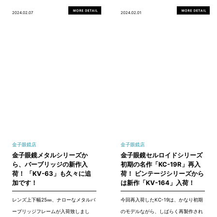
2024.02.07
2024.02.01
金子眼鏡店
金子眼鏡店
金子眼鏡メタルシリーズか
金子眼鏡セルロイドシリーズ
ら、バーブリッジの新作入
初期の名作「KC-19R」再入
荷！ 「KV-63」も久々に追
荷！ ビンテージシリーズから
加です！
は新作「KV-164」入荷！
レンズ上下幅25㎜、ナローなメタルバ
今回再入荷したKC-19は、かなり初期
ーブリッジフレームが入荷致しまし
のモデルながら、しばらく再製作され