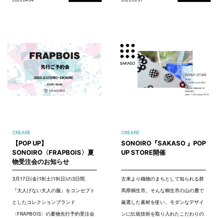
CREARE
CREARE
【POP UP】
SONOIRO『SAKASO 』POP
SONOIRO〈FRAPBOIS〉夏
UP STORE開催
物受注会のお知らせ
3月17日(金)18(土)19(日)の3日間、
古来より織物のまちとして知られる群
『大人げない大人の服』をコンセプト
馬県桐生市。そんな桐生市の山の麓で
としたコレクションブランド
厳選した素材を使い、モダンなデザイ
〈FRAPBOIS〉の夏物先行予約受注会
ンに伝統技術を取り入れたこだわりの