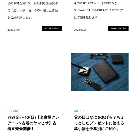
然の素材を用いて、伝統的な染色技法
催のPOP UPストア!! 好評につき、
で「思い」や「色」を布へ宿した作品
Summer SALEをCREARE １Fフロア
をご紹介致します。
にて開催致します!!
2022.07.10
2022.07.05
CREARE
CREARE
7/8(金)～10(日)【名古屋クレ
父の日はなにをあげる？ちょ
アーレ×古着のヤマヒサ】古
っとしたプレゼントに使える
着直売会開催！
革小物を予算別にご紹介。