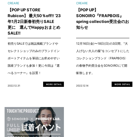
CREARE
CREARE
【POP UP STORE
【POP UP】
Rubicon】 最大50％off!! ‘23
SONOIRO『FRAPBOIS』
年1月2日新春初売りSALE
spring collection受注会のお
更に 選んでHappyおまとめ
知らせ
SALE!!
初売りSALEでは雑誌掲載ブランドや
12月16日(金)〜18日(日)の3日間、"大
セレクトショップのみのブランドイン
人げない大人の服"をコンセプトにした
ポートアイテムを筆頭にお求めやすい
コレクションブランド〈FRAPBOIS〉
国産ブランドも参加！更に今回は『選
の春物予約受注会をSONOIROにて開
べるコーナー』を設置！
催致します。
2022.12.31
2022.12.14