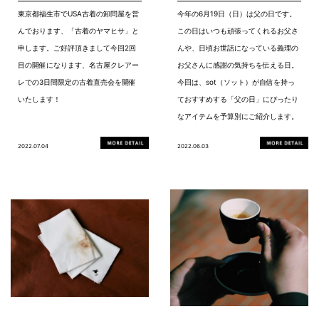
東京都福生市でUSA古着の卸問屋を営
今年の6月19日（日）は父の日です。
んでおります、「古着のヤマヒサ」と
この日はいつも頑張ってくれるお父さ
申します。ご好評頂きまして今回2回
んや、日頃お世話になっている義理の
目の開催になります、名古屋クレアー
お父さんに感謝の気持ちを伝える日。
レでの3日間限定の古着直売会を開催
今回は、sot（ソット）が自信を持っ
いたします！
ておすすめする「父の日」にぴったり
なアイテムを予算別にご紹介します。
2022.07.04
2022.06.03