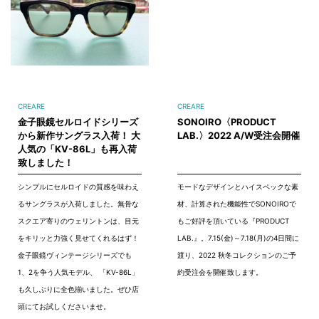
CREARE
CREARE
金子眼鏡セルロイドシリーズ
SONOIRO〈PRODUCT
から新作サングラス入荷！ 大
LAB.〉2022 A/W受注会開催
人気の「KV-86L」も再入荷
致しました！
シンプルにセルロイドの質感を味わえ
モードなデザインとハイスペックな素
るサングラスが入荷しました。無骨な
材、計算された機能性でSONOIROで
スクエア寄りのウェリントンは、目元
もご好評を頂いている『PRODUCT
をキリッと力強く見せてくれるはず！
LAB.』。7.15(金)～7.18(月)の4日間に
金子眼鏡ヴィンテージシリーズでも
渡り、2022 秋冬コレクションのご予
1、2を争う人気モデル、 「KV-86L」
約受注会を開催致します。
も久しぶりに全色揃いました。ぜひ店
頭にてお試しくださいませ。