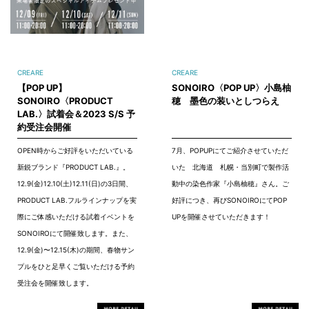
CREARE
CREARE
【POP UP】
SONOIRO〈POP UP〉小島柚
SONOIRO〈PRODUCT
穂 墨色の装いとしつらえ
LAB.〉試着会＆2023 S/S 予
約受注会開催
OPEN時からご好評をいただいている
7月、POPUPにてご紹介させていただ
新鋭ブランド『PRODUCT LAB.』。
いた 北海道 札幌・当別町で製作活
12.9(金)12.10(土)12.11(日)の3日間、
動中の染色作家『小島柚穂』さん。ご
PRODUCT LAB.フルラインナップを実
好評につき、再びSONOIROにてPOP
際にご体感いただける試着イベントを
UPを開催させていただきます！
SONOIROにて開催致します。また、
12.9(金)〜12.15(木)の期間、春物サン
プルをひと足早くご覧いただける予約
受注会を開催致します。