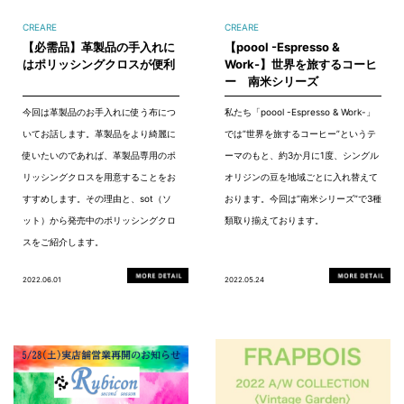
CREARE
CREARE
【必需品】革製品の手入れに
【poool -Espresso &
はポリッシングクロスが便利
Work-】世界を旅するコーヒ
ー 南米シリーズ
今回は革製品のお手入れに使う布につ
私たち「poool -Espresso & Work-」
いてお話します。革製品をより綺麗に
では”世界を旅するコーヒー”というテ
使いたいのであれば、革製品専用のポ
ーマのもと、約3か月に1度、シングル
リッシングクロスを用意することをお
オリジンの豆を地域ごとに入れ替えて
すすめします。その理由と、sot（ソ
おります。今回は”南米シリーズ”で3種
ット）から発売中のポリッシングクロ
類取り揃えております。
スをご紹介します。
2022.06.01
2022.05.24