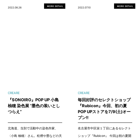
2022.08.26
2022.07.10
CREARE
CREARE
『SONOIRO』POP UP 小島
毎回好評のセレクトショップ
柚穂 染色展 “墨色の装いとし
『Rubicon』今回、初の夏
つらえ”
POP UPストアを7/9(土)オー
プン!!
北海道、当別で活動中の染色作家、
名古屋市中区栄１丁目にあるセレクト
〈小島 柚穂〉さん。松煙や墨などの天
ショップ『Rubicon』 今回は初の夏開