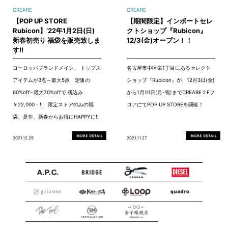
CREARE
CREARE
【POP UP STORE
【期間限定】インポートセレ
Rubicon】‘22年1月2日(日)
クトショップ『Rubicon』
新春初売り 福袋を販売致しま
12/3(金)オープン！！
す!!
ヨーロッパブランドメイン、 トップス
名古屋市中区栄1丁目にあるセレクト
アイテムが3点～最大5点 定価の
ショップ『Rubicon』が、12月3日(金)
60%off~最大70%offで 税込み
から1月10日(月･祝)までCREARE２Fフ
￥22,000－!! 限定ストアのみの福
ロアにてPOP UP STOREを開催！
袋、是非、新春からお得にHAPPYに!!
2021.12.29
2021.11.27