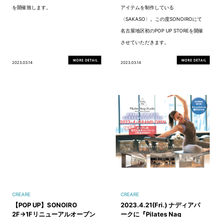
を開催致します。
アイテムを制作している
〈SAKASO〉。この度SONOIROにて
名古屋地区初のPOP UP STOREを開催
させていただきます。
2023.03.14
2023.03.14
CREARE
CREARE
【POP UP】SONOIRO
2023.4.21(Fri.) ナディアパ
2F→1Fリニューアルオープン
ークに『Pilates Nag