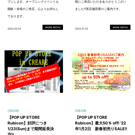
プンします。オープニングイベントも
様にご来店いただきありがとうござい
開催！皆様のご来店、心よりお待ちし
ました!!実店舗営業のご案内です。
ております。
2022.03.24
2022.01.23
CREARE
CREARE
【POP UP STORE
【POP UP STORE
Rubicon】好評につき
Rubicon】最大50％ off! ‘22
1/23(Sun)まで期間延長決
年1月2日 新春初売りSALE!!
定!!