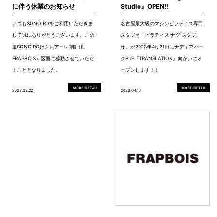
に伴う休業のお知らせ
Studio』OPEN!!
いつもSONOIROをご利用いただきま
名古屋最大級のマシンピラティス専門
して誠にありがとうございます。この
スタジオ「ピラティス ナグ スタジ
度SONOIROはクレアーレ1階（旧
オ」が2023年4月21日にナディアパー
FRAPBOIS）区画に移動させていただ
クB1F『TRANSLATION』向かいにオ
くこととなりました。
ープンします！！
2023.02.22
2023.04.10