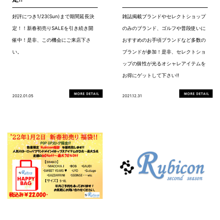
好評につき1/23(Sun)まで期間延長決
雑誌掲載ブランドやセレクトショップ
定！！新春初売りSALEを引き続き開
のみのブランド、ゴルフや普段使いに
催中！是非、この機会にご来店下さ
おすすめのお手頃ブランドなど多数の
い。
ブランドが参加！是非、セレクトショ
ップの個性が光るオシャレアイテムを
お得にゲットして下さい!!
2022.01.05
2021.12.31