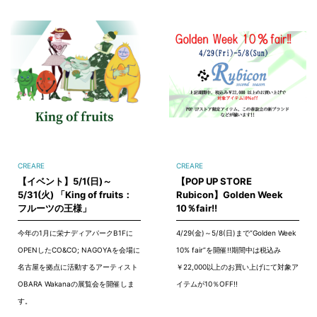
CREARE
CREARE
【イベント】5/1(日)～
【POP UP STORE
5/31(火) 「King of fruits：
Rubicon】Golden Week
フルーツの王様」
10％fair!!
今年の1月に栄ナディアパークB1Fに
4/29(金)～5/8(日)まで”Golden Week
OPENしたCO&CO; NAGOYAを会場に
10% fair”を開催!!期間中は税込み
名古屋を拠点に活動するアーティスト
￥22,000以上のお買い上げにて対象ア
OBARA Wakanaの展覧会を開催しま
イテムが10％OFF!!
す。