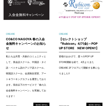
CREARE
CREARE
CO&CO NAGOYA 春の入会
【セレクトショップ
金無料キャンペーンのお知ら
『Rubicon』4/7(金)～POP
せ
UP STORE NEW OPEN!!】
私たちは共育・共創のコミュニティと
皆様のおかげで、度々のPOP UP
して、英会話スクール、中国語・タイ
STORE開催を経て、4月よりまた
語・ベトナム語のアジア語スクール、
CREARE 2Fフロアにて開催する事にな
韓国語スクール、会員制自習室、アー
りました!!
ト＆ワーキングカフェを運営しており
ます。現在以下のサービスで「春の入
会金無料キャンペーン」を実施してお
ります！
2023.04.04
2023.03.31