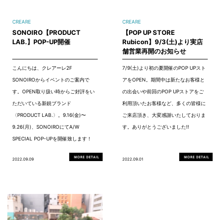
CREARE
CREARE
SONOIRO【PRODUCT
【POP UP STORE
LAB.】POP-UP開催
Rubicon】9/3(土)より実店
舗営業再開のお知らせ
こんにちは、クレアーレ2F
7/9(土)より初の夏開催のPOP UPスト
SONOIROからイベントのご案内で
アをOPEN。期間中は新たなお客様と
す。OPEN取り扱い時からご好評をい
の出会いや前回のPOP UPストアをご
ただいている新鋭ブランド
利用頂いたお客様など、多くの皆様に
〈PRODUCT LAB.〉。9.16(金)〜
ご来店頂き、大変感謝いたしておりま
9.26(月)、SONOIROにてA/W
す。ありがとうございました!!
SPECIAL POP-UPを開催致します！
2022.09.09
2022.09.01