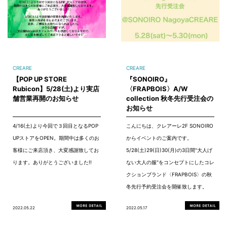
CREARE
CREARE
【POP UP STORE
『SONOIRO』
Rubicon】5/28(土)より実店
〈FRAPBOIS〉A/W
舗営業再開のお知らせ
collection 秋冬先行受注会の
お知らせ
4/16(土)より今回で３回目となるPOP
こんにちは、クレアーレ2F SONOIRO
UPストアをOPEN。期間中は多くのお
からイベントのご案内です。
客様にご来店頂き、大変感謝致してお
5/28(土)29(日)30(月)の3日間"大人げ
ります。ありがとうございました!!
ない大人の服"をコンセプトにしたコレ
クションブランド〈FRAPBOIS〉の秋
冬先行予約受注会を開催致します。
2022.05.22
2022.05.17