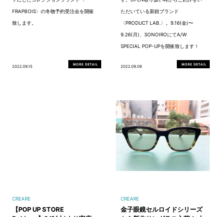
FRAPBOIS〉の冬物予約受注会を開催
ただいている新鋭ブランド
致します。
〈PRODUCT LAB.〉。9.16(金)〜
9.26(月)、SONOIROにてA/W
SPECIAL POP-UPを開催致します！
2022.09.15
2022.09.09
CREARE
CREARE
【POP UP STORE
金子眼鏡セルロイドシリーズ