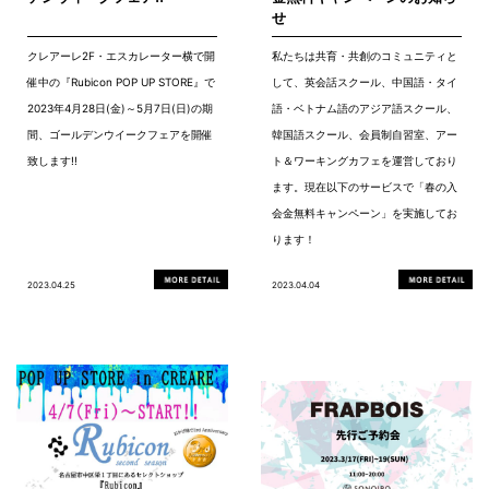
せ
クレアーレ2F・エスカレーター横で開
私たちは共育・共創のコミュニティと
催中の『Rubicon POP UP STORE』で
して、英会話スクール、中国語・タイ
2023年4月28日(金)～5月7日(日)の期
語・ベトナム語のアジア語スクール、
間、ゴールデンウイークフェアを開催
韓国語スクール、会員制自習室、アー
致します!!
ト＆ワーキングカフェを運営しており
ます。現在以下のサービスで「春の入
会金無料キャンペーン」を実施してお
ります！
2023.04.25
2023.04.04