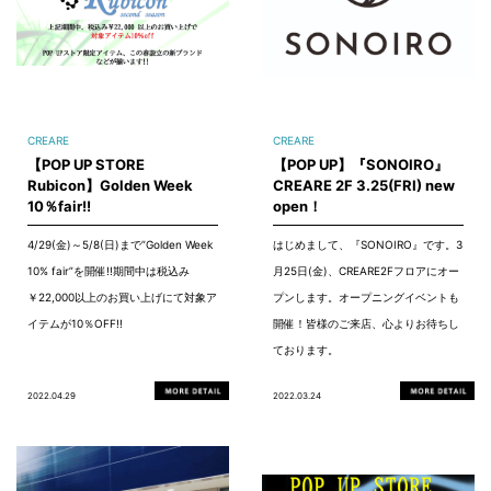
CREARE
CREARE
【POP UP STORE
【POP UP】『SONOIRO』
Rubicon】Golden Week
CREARE 2F 3.25(FRI) new
10％fair!!
open！
4/29(金)～5/8(日)まで”Golden Week
はじめまして、『SONOIRO』です。3
10% fair”を開催!!期間中は税込み
月25日(金)、CREARE2Fフロアにオー
￥22,000以上のお買い上げにて対象ア
プンします。オープニングイベントも
イテムが10％OFF!!
開催！皆様のご来店、心よりお待ちし
ております。
2022.04.29
2022.03.24