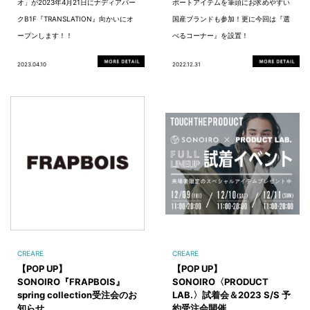
オ」が2023年4月21日にナディアパー
ポートアイテムを筆頭にお求めやすい
クB1F『TRANSLATION』向かいにオ
国産ブランドも参加！更に今回は『選
ープンします！！
べるコーナー』を設置！
2023.04.10
2022.12.31
CREARE
CREARE
【POP UP】
【POP UP】
SONOIRO『FRAPBOIS』
SONOIRO〈PRODUCT
spring collection受注会のお
LAB.〉試着会＆2023 S/S 予
知らせ
約受注会開催