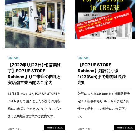
CREARE
CREARE
【2022年1月23日(日)営業終
【POP UP STORE
了】POP UP STORE
Rubicon】好評につき
Rubiconよりご来店の御礼と
1/23(Sun)まで期間延長決
実店舗営業再開のご案内
定!!
12月3日（金）よりPOP UP STOREを
好評につき1/23(Sun)まで期間延長決
OPENさせて頂きましたが多くのお客
定！！新春初売りSALEを引き続き開
様にご来店いただきありがとうござい
催中！是非、この機会にご来店下さ
ました!!実店舗営業のご案内です。
い。
2022.01.23
2022.01.05