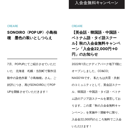
CREARE
CREARE
SONOIRO〈POP UP〉小島柚
【英会話・韓国語・中国語・
穂 墨色の装いとしつらえ
ベトナム語・タイ語スクー
ル】秋の入会金無料キャンペ
ーン「入会金22,000円→0
円」のお知らせ
7月、POPUPにてご紹介させていただ
2022年1月にナディアパーク地下1階に
いた 北海道 札幌・当別町で製作活
オープンしました、CO&CO;
動中の染色作家『小島柚穂』さん。ご
NAGOYAです。 私たちは共育・共創
好評につき、再びSONOIROにてPOP
のコミュニティとして、英会話スクー
UPを開催させていただきます！
ル、韓国語・中国語・タイ語・ベトナ
ム語のアジア語スクールを運営してお
ります。この度「秋の入会金無料キャ
ンペーン」を実施中！開催中に限り、
入会金22,000円のところ無料でご入会
いただけます！