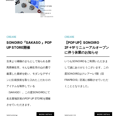
CREARE
CREARE
SONOIRO『SAKASO 』POP
【POP UP】SONOIRO
UP STORE開催
2F→1Fリニューアルオープン
に伴う休業のお知らせ
古来より織物のまちとして知られる群
いつもSONOIROをご利用いただきま
馬県桐生市。そんな桐生市の山の麓で
して誠にありがとうございます。この
厳選した素材を使い、モダンなデザイ
度SONOIROはクレアーレ1階（旧
ンに伝統技術を取り入れたこだわりの
FRAPBOIS）区画に移動させていただ
アイテムを制作している
くこととなりました。
〈SAKASO〉。この度SONOIROにて
名古屋地区初のPOP UP STOREを開催
させていただきます。
2023.03.14
2023.02.22