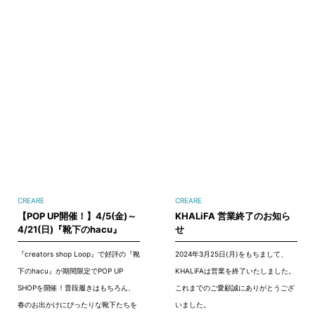
CREARE
CREARE
【POP UP開催！】4/5(金)～
KHALiFA 営業終了のお知ら
4/21(日)『靴下のhacu』
せ
『creators shop Loop』で好評の『靴
2024年3月25日(月)をもちまして、
下のhacu』が期間限定でPOP UP
KHALiFAは営業を終了いたしました。
SHOPを開催！普段履きはもちろん、
これまでのご愛顧誠にありがとうござ
春のお出かけにぴったりな靴下たちを
いました。