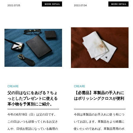
2022.07.05
2022.07.04
CREARE
CREARE
父の日はなにをあげる？ちょ
【必需品】革製品の手入れに
っとしたプレゼントに使える
はポリッシングクロスが便利
革小物を予算別にご紹介。
今年の6月19日（日）は父の日です。
今回は革製品のお手入れに使う布につ
この日はいつも頑張ってくれるお父さ
いてお話します。革製品をより綺麗に
んや、日頃お世話になっている義理の
使いたいのであれば、革製品専用のポ