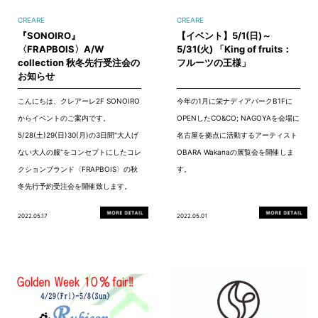
CREARE
CREARE
『SONOIRO』
【イベント】5/1(日)～
〈FRAPBOIS〉A/W
5/31(火) 「King of fruits：
collection 秋冬先行受注会の
フルーツの王様」
お知らせ
こんにちは、クレアーレ2F SONOIRO
今年の1月に栄ナディアパークB1Fに
からイベントのご案内です。
OPENしたCO&CO; NAGOYAを会場に
5/28(土)29(日)30(月)の3日間"大人げ
名古屋を拠点に活動するアーティスト
ない大人の服"をコンセプトにしたコレ
OBARA Wakanaの展覧会を開催しま
クションブランド〈FRAPBOIS〉の秋
す。
冬先行予約受注会を開催致します。
2022.05.17
2022.05.01