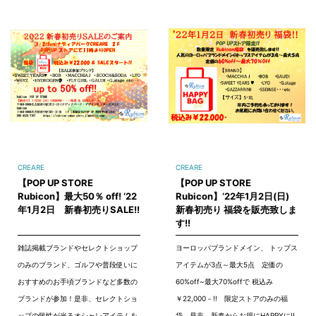
CREARE
CREARE
【POP UP STORE
【POP UP STORE
Rubicon】最大50％ off! ‘22
Rubicon】‘22年1月2日(日)
年1月2日 新春初売りSALE!!
新春初売り 福袋を販売致しま
す!!
雑誌掲載ブランドやセレクトショップ
ヨーロッパブランドメイン、 トップス
のみのブランド、ゴルフや普段使いに
アイテムが3点～最大5点 定価の
おすすめのお手頃ブランドなど多数の
60%off~最大70%offで 税込み
ブランドが参加！是非、セレクトショ
￥22,000－!! 限定ストアのみの福
ップの個性が光るオシャレアイテムを
袋、是非、新春からお得にHAPPYに!!