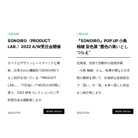
CREARE
CREARE
SONOIRO〈PRODUCT
『SONOIRO』POP UP 小島
LAB.〉2022 A/W受注会開催
柚穂 染色展 “墨色の装いとし
つらえ”
モードなデザインとハイスペックな素
北海道、当別で活動中の染色作家、
材、計算された機能性でSONOIROで
〈小島 柚穂〉さん。松煙や墨などの天
もご好評を頂いている『PRODUCT
然の素材を用いて、伝統的な染色技法
LAB.』。7.15(金)～7.18(月)の4日間に
で「思い」や「色」を布へ宿した作品
渡り、2022 秋冬コレクションのご予
をご紹介致します。
約受注会を開催致します。
2022.07.10
2022.07.10