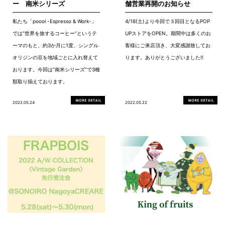
ー 南米シリーズ
舗営業再開のお知らせ
私たち「poool -Espresso & Work-」
4/16(土)より今回で３回目となるPOP
では”世界を旅するコーヒー”というテ
UPストアをOPEN。期間中は多くのお
ーマのもと、約3か月に1度、シングル
客様にご来店頂き、大変感謝致してお
オリジンの豆を地域ごとに入れ替えて
ります。ありがとうございました!!
おります。今回は”南米シリーズ”で3種
類取り揃えております。
2022.05.24
2022.05.22