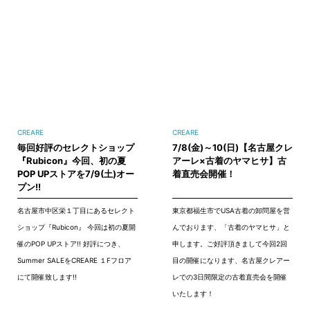
CREARE
CREARE
毎回好評のセレクトショップ
7/8(金)～10(日)【名古屋クレ
『Rubicon』今回、初の夏
アーレ×古着のヤマヒサ】古
POP UPストアを7/9(土)オー
着直売会開催！
プン!!
名古屋市中区栄１丁目にあるセレクト
東京都福生市でUSA古着の卸問屋を営
ショップ『Rubicon』 今回は初の夏開
んでおります、「古着のヤマヒサ」と
催のPOP UPストア!! 好評につき、
申します。ご好評頂きまして今回2回
Summer SALEをCREARE １Fフロア
目の開催になります、名古屋クレアー
にて開催致します!!
レでの3日間限定の古着直売会を開催
いたします！