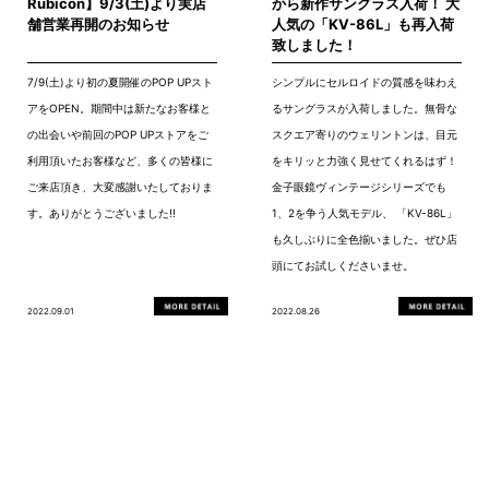
Rubicon】9/3(土)より実店
から新作サングラス入荷！ 大
舗営業再開のお知らせ
人気の「KV-86L」も再入荷
致しました！
7/9(土)より初の夏開催のPOP UPスト
シンプルにセルロイドの質感を味わえ
アをOPEN。期間中は新たなお客様と
るサングラスが入荷しました。無骨な
の出会いや前回のPOP UPストアをご
スクエア寄りのウェリントンは、目元
利用頂いたお客様など、多くの皆様に
をキリッと力強く見せてくれるはず！
ご来店頂き、大変感謝いたしておりま
金子眼鏡ヴィンテージシリーズでも
す。ありがとうございました!!
1、2を争う人気モデル、 「KV-86L」
も久しぶりに全色揃いました。ぜひ店
頭にてお試しくださいませ。
2022.09.01
2022.08.26