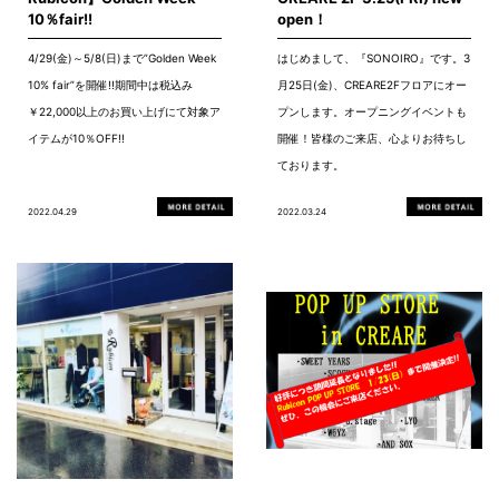
10％fair!!
open！
4/29(金)～5/8(日)まで”Golden Week
はじめまして、『SONOIRO』です。3
10% fair”を開催!!期間中は税込み
月25日(金)、CREARE2Fフロアにオー
￥22,000以上のお買い上げにて対象ア
プンします。オープニングイベントも
イテムが10％OFF!!
開催！皆様のご来店、心よりお待ちし
ております。
2022.04.29
2022.03.24