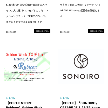
5/28(土)29(日)30(月)の3日間"大人げ
名古屋を拠点に活動するアーティスト
ない大人の服"をコンセプトにしたコレ
OBARA Wakanaの展覧会を開催しま
クションブランド〈FRAPBOIS〉の秋
す。
冬先行予約受注会を開催致します。
2022.05.17
2022.05.01
CREARE
CREARE
【POP UP STORE
【POP UP】『SONOIRO』
Rubicon】Golden Week
CREARE 2F 3.25(FRI) new