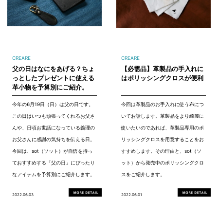
CREARE
CREARE
父の日はなにをあげる？ちょ
【必需品】革製品の手入れに
っとしたプレゼントに使える
はポリッシングクロスが便利
革小物を予算別にご紹介。
今年の6月19日（日）は父の日です。
今回は革製品のお手入れに使う布につ
この日はいつも頑張ってくれるお父さ
いてお話します。革製品をより綺麗に
んや、日頃お世話になっている義理の
使いたいのであれば、革製品専用のポ
お父さんに感謝の気持ちを伝える日。
リッシングクロスを用意することをお
今回は、sot（ソット）が自信を持っ
すすめします。その理由と、sot（ソ
ておすすめする「父の日」にぴったり
ット）から発売中のポリッシングクロ
なアイテムを予算別にご紹介します。
スをご紹介します。
2022.06.03
2022.06.01