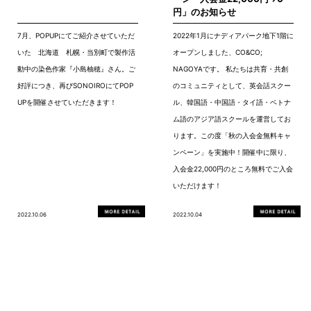
円」のお知らせ
7月、POPUPにてご紹介させていただ
2022年1月にナディアパーク地下1階に
いた 北海道 札幌・当別町で製作活
オープンしました、CO&CO;
動中の染色作家『小島柚穂』さん。ご
NAGOYAです。 私たちは共育・共創
好評につき、再びSONOIROにてPOP
のコミュニティとして、英会話スクー
UPを開催させていただきます！
ル、韓国語・中国語・タイ語・ベトナ
ム語のアジア語スクールを運営してお
ります。この度「秋の入会金無料キャ
ンペーン」を実施中！開催中に限り、
入会金22,000円のところ無料でご入会
いただけます！
2022.10.06
2022.10.04