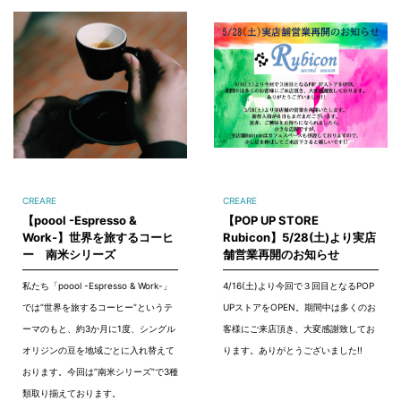
CREARE
CREARE
【poool -Espresso &
【POP UP STORE
Work-】世界を旅するコーヒ
Rubicon】5/28(土)より実店
ー 南米シリーズ
舗営業再開のお知らせ
私たち「poool -Espresso & Work-」
4/16(土)より今回で３回目となるPOP
では”世界を旅するコーヒー”というテ
UPストアをOPEN。期間中は多くのお
ーマのもと、約3か月に1度、シングル
客様にご来店頂き、大変感謝致してお
オリジンの豆を地域ごとに入れ替えて
ります。ありがとうございました!!
おります。今回は”南米シリーズ”で3種
類取り揃えております。