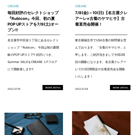
CREARE
CREARE
毎回好評のセレクトショップ
7/8(金)～10(日)【名古屋クレ
『Rubicon』今回、初の夏
アーレ×古着のヤマヒサ】古
POP UPストアを7/9(土)オー
着直売会開催！
プン!!
名古屋市中区栄１丁目にあるセレクト
東京都福生市でUSA古着の卸問屋を営
ショップ『Rubicon』 今回は初の夏開
んでおります、「古着のヤマヒサ」と
催のPOP UPストア!! 好評につき、
申します。ご好評頂きまして今回2回
Summer SALEをCREARE １Fフロア
目の開催になります、名古屋クレアー
にて開催致します!!
レでの3日間限定の古着直売会を開催
いたします！
2022.07.05
2022.07.04