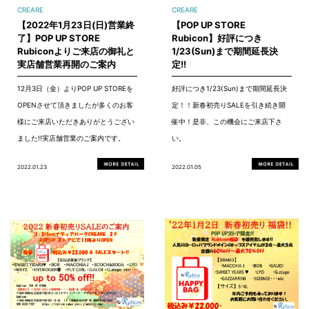
CREARE
CREARE
【2022年1月23日(日)営業終
【POP UP STORE
了】POP UP STORE
Rubicon】好評につき
Rubiconよりご来店の御礼と
1/23(Sun)まで期間延長決
実店舗営業再開のご案内
定!!
12月3日（金）よりPOP UP STOREを
好評につき1/23(Sun)まで期間延長決
OPENさせて頂きましたが多くのお客
定！！新春初売りSALEを引き続き開
様にご来店いただきありがとうござい
催中！是非、この機会にご来店下さ
ました!!実店舗営業のご案内です。
い。
2022.01.23
2022.01.05