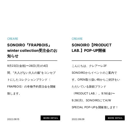
CREARE
CREARE
SONOIRO『FRAPBOIS』
SONOIRO【PRODUCT
winter collection受注会のお
LAB.】POP-UP開催
知らせ
9月23日(金祝)〜26日(月)の4日
こんにちは、クレアーレ2F
間、"大人げない大人の服"をコンセプ
SONOIROからイベントのご案内で
トにしたコレクションブランド〈
す。OPEN取り扱い時からご好評をい
FRAPBOIS〉の冬物予約受注会を開催
ただいている新鋭ブランド
致します。
〈PRODUCT LAB.〉。9.16(金)〜
9.26(月)、SONOIROにてA/W
SPECIAL POP-UPを開催致します！
2022.09.15
2022.09.09