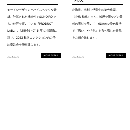
モードなデザインとハイスペックな素
北海道、当別で活動中の染色作家、
材、計算された機能性でSONOIROで
〈小島 柚穂〉さん。松煙や墨などの天
もご好評を頂いている『PRODUCT
然の素材を用いて、伝統的な染色技法
LAB.』。7.15(金)～7.18(月)の4日間に
で「思い」や「色」を布へ宿した作品
渡り、2022 秋冬コレクションのご予
をご紹介致します。
約受注会を開催致します。
2022.07.10
2022.07.10