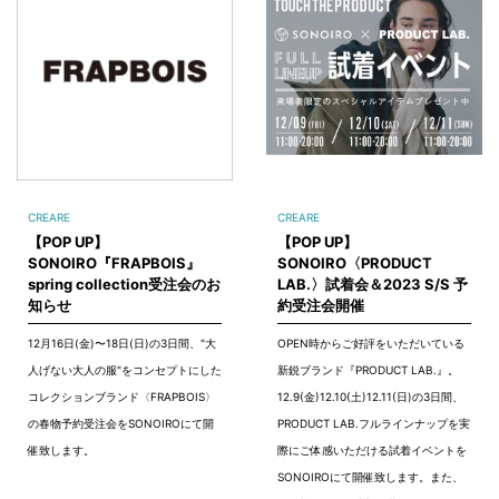
CREARE
CREARE
【POP UP】
【POP UP】
SONOIRO『FRAPBOIS』
SONOIRO〈PRODUCT
spring collection受注会のお
LAB.〉試着会＆2023 S/S 予
知らせ
約受注会開催
12月16日(金)〜18日(日)の3日間、"大
OPEN時からご好評をいただいている
人げない大人の服"をコンセプトにした
新鋭ブランド『PRODUCT LAB.』。
コレクションブランド〈FRAPBOIS〉
12.9(金)12.10(土)12.11(日)の3日間、
の春物予約受注会をSONOIROにて開
PRODUCT LAB.フルラインナップを実
催致します。
際にご体感いただける試着イベントを
SONOIROにて開催致します。また、