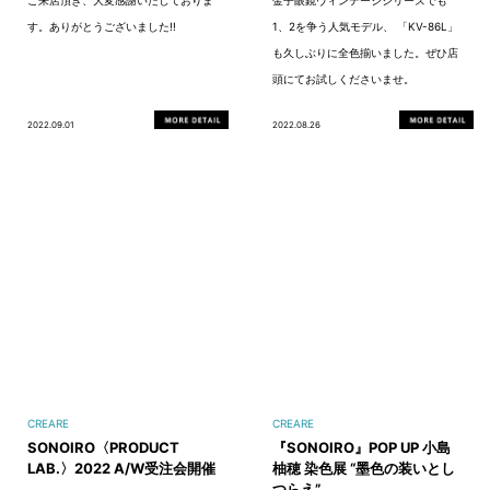
ご来店頂き、大変感謝いたしておりま
金子眼鏡ヴィンテージシリーズでも
す。ありがとうございました!!
1、2を争う人気モデル、 「KV-86L」
も久しぶりに全色揃いました。ぜひ店
頭にてお試しくださいませ。
2022.09.01
2022.08.26
CREARE
CREARE
SONOIRO〈PRODUCT
『SONOIRO』POP UP 小島
LAB.〉2022 A/W受注会開催
柚穂 染色展 “墨色の装いとし
つらえ”