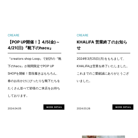
CREARE
CREARE
【POP UP開催！】4/5(金)～
KHALiFA 営業終了のお知ら
4/21(日)『靴下のhacu』
せ
『creators shop Loop』で好評の『靴
2024年3月25日(月)をもちまして、
下のhacu』が期間限定でPOP UP
KHALiFAは営業を終了いたしました。
SHOPを開催！普段履きはもちろん、
これまでのご愛顧誠にありがとうござ
春のお出かけにぴったりな靴下たちを
いました。
たくさん並べて皆様のご来店をお待ち
しております。
2024.04.05
2024.03.26