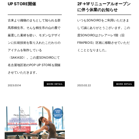
UP STORE開催
2F→1Fリニューアルオープン
に伴う休業のお知らせ
古来より織物のまちとして知られる群
いつもSONOIROをご利用いただきま
馬県桐生市。そんな桐生市の山の麓で
して誠にありがとうございます。この
厳選した素材を使い、モダンなデザイ
度SONOIROはクレアーレ1階（旧
ンに伝統技術を取り入れたこだわりの
FRAPBOIS）区画に移動させていただ
アイテムを制作している
くこととなりました。
〈SAKASO〉。この度SONOIROにて
名古屋地区初のPOP UP STOREを開催
させていただきます。
2023.03.14
2023.02.22