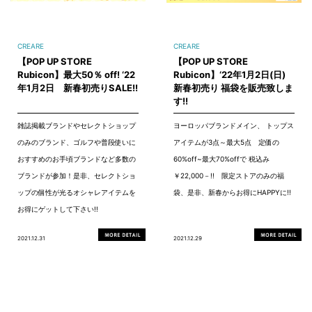
CREARE
CREARE
【POP UP STORE
【POP UP STORE
Rubicon】最大50％ off! ‘22
Rubicon】‘22年1月2日(日)
年1月2日 新春初売りSALE!!
新春初売り 福袋を販売致しま
す!!
雑誌掲載ブランドやセレクトショップ
ヨーロッパブランドメイン、 トップス
のみのブランド、ゴルフや普段使いに
アイテムが3点～最大5点 定価の
おすすめのお手頃ブランドなど多数の
60%off~最大70%offで 税込み
ブランドが参加！是非、セレクトショ
￥22,000－!! 限定ストアのみの福
ップの個性が光るオシャレアイテムを
袋、是非、新春からお得にHAPPYに!!
お得にゲットして下さい!!
2021.12.31
2021.12.29