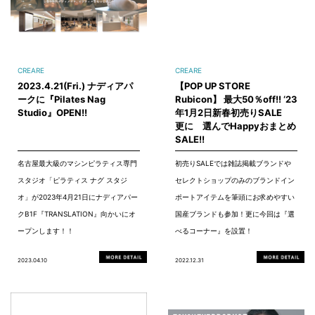
CREARE
CREARE
2023.4.21(Fri.) ナディアパ
【POP UP STORE
ークに『Pilates Nag
Rubicon】 最大50％off!! ‘23
Studio』OPEN!!
年1月2日新春初売りSALE
更に 選んでHappyおまとめ
SALE!!
名古屋最大級のマシンピラティス専門
初売りSALEでは雑誌掲載ブランドや
スタジオ「ピラティス ナグ スタジ
セレクトショップのみのブランドイン
オ」が2023年4月21日にナディアパー
ポートアイテムを筆頭にお求めやすい
クB1F『TRANSLATION』向かいにオ
国産ブランドも参加！更に今回は『選
ープンします！！
べるコーナー』を設置！
2023.04.10
2022.12.31