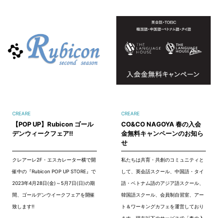
CREARE
CREARE
【POP UP】Rubicon ゴール
CO&CO NAGOYA 春の入会
デンウィークフェア!!
金無料キャンペーンのお知ら
せ
クレアーレ2F・エスカレーター横で開
私たちは共育・共創のコミュニティと
催中の『Rubicon POP UP STORE』で
して、英会話スクール、中国語・タイ
2023年4月28日(金)～5月7日(日)の期
語・ベトナム語のアジア語スクール、
間、ゴールデンウイークフェアを開催
韓国語スクール、会員制自習室、アー
致します!!
ト＆ワーキングカフェを運営しており
ます。現在以下のサービスで「春の入