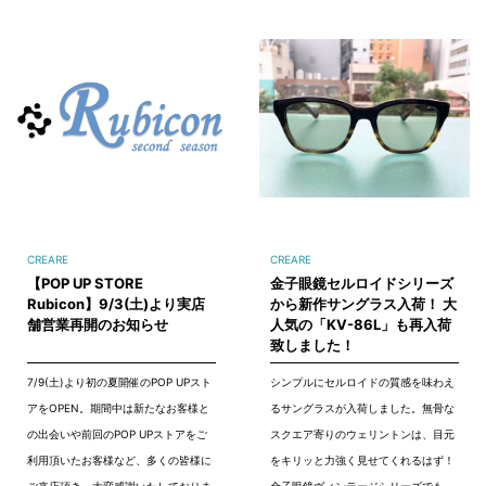
CREARE
CREARE
【POP UP STORE
金子眼鏡セルロイドシリーズ
Rubicon】9/3(土)より実店
から新作サングラス入荷！ 大
舗営業再開のお知らせ
人気の「KV-86L」も再入荷
致しました！
7/9(土)より初の夏開催のPOP UPスト
シンプルにセルロイドの質感を味わえ
アをOPEN。期間中は新たなお客様と
るサングラスが入荷しました。無骨な
の出会いや前回のPOP UPストアをご
スクエア寄りのウェリントンは、目元
利用頂いたお客様など、多くの皆様に
をキリッと力強く見せてくれるはず！