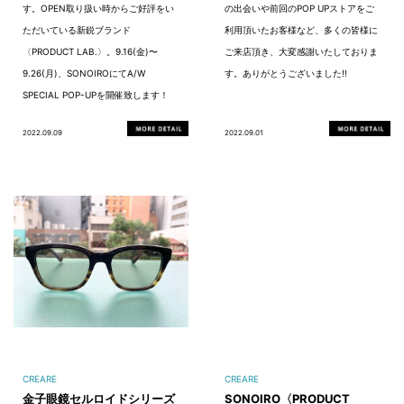
す。OPEN取り扱い時からご好評をい
の出会いや前回のPOP UPストアをご
ただいている新鋭ブランド
利用頂いたお客様など、多くの皆様に
〈PRODUCT LAB.〉。9.16(金)〜
ご来店頂き、大変感謝いたしておりま
9.26(月)、SONOIROにてA/W
す。ありがとうございました!!
SPECIAL POP-UPを開催致します！
2022.09.09
2022.09.01
CREARE
CREARE
金子眼鏡セルロイドシリーズ
SONOIRO〈PRODUCT