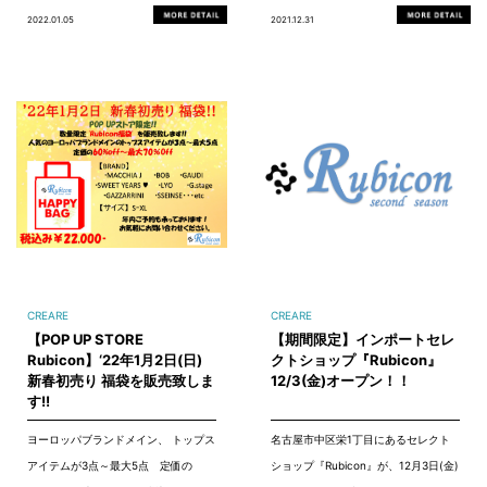
2022.01.05
2021.12.31
CREARE
CREARE
【POP UP STORE
【期間限定】インポートセレ
Rubicon】‘22年1月2日(日)
クトショップ『Rubicon』
新春初売り 福袋を販売致しま
12/3(金)オープン！！
す!!
ヨーロッパブランドメイン、 トップス
名古屋市中区栄1丁目にあるセレクト
アイテムが3点～最大5点 定価の
ショップ『Rubicon』が、12月3日(金)