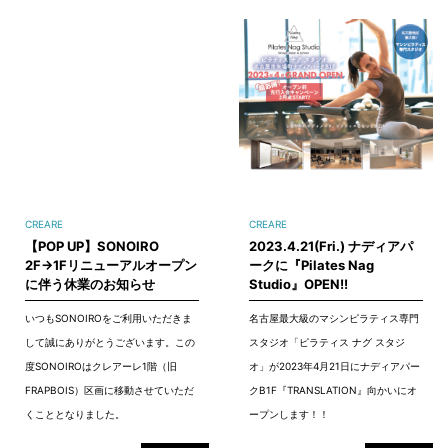
CREARE
CREARE
【POP UP】SONOIRO
2023.4.21(Fri.) ナディアパ
2F→1Fリニューアルオープン
ークに『Pilates Nag
に伴う休業のお知らせ
Studio』OPEN!!
いつもSONOIROをご利用いただきま
名古屋最大級のマシンピラティス専門
して誠にありがとうございます。この
スタジオ「ピラティス ナグ スタジ
度SONOIROはクレアーレ1階（旧
オ」が2023年4月21日にナディアパー
FRAPBOIS）区画に移動させていただ
クB1F『TRANSLATION』向かいにオ
くこととなりました。
ープンします！！