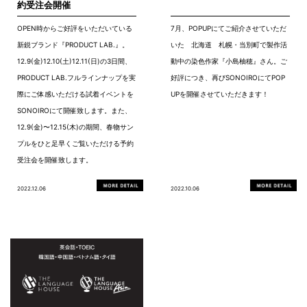
約受注会開催
OPEN時からご好評をいただいている
7月、POPUPにてご紹介させていただ
新鋭ブランド『PRODUCT LAB.』。
いた 北海道 札幌・当別町で製作活
12.9(金)12.10(土)12.11(日)の3日間、
動中の染色作家『小島柚穂』さん。ご
PRODUCT LAB.フルラインナップを実
好評につき、再びSONOIROにてPOP
際にご体感いただける試着イベントを
UPを開催させていただきます！
SONOIROにて開催致します。また、
12.9(金)〜12.15(木)の期間、春物サン
プルをひと足早くご覧いただける予約
受注会を開催致します。
2022.12.06
2022.10.06