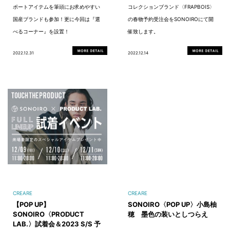
ポートアイテムを筆頭にお求めやすい
コレクションブランド〈FRAPBOIS〉
国産ブランドも参加！更に今回は『選
の春物予約受注会をSONOIROにて開
べるコーナー』を設置！
催致します。
2022.12.31
2022.12.14
CREARE
CREARE
【POP UP】
SONOIRO〈POP UP〉小島柚
SONOIRO〈PRODUCT
穂 墨色の装いとしつらえ
LAB.〉試着会＆2023 S/S 予