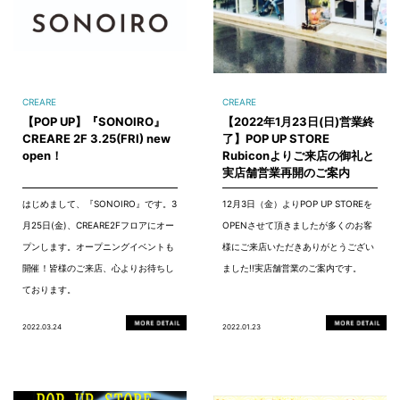
CREARE
CREARE
【POP UP】『SONOIRO』
【2022年1月23日(日)営業終
CREARE 2F 3.25(FRI) new
了】POP UP STORE
open！
Rubiconよりご来店の御礼と
実店舗営業再開のご案内
はじめまして、『SONOIRO』です。3
12月3日（金）よりPOP UP STOREを
月25日(金)、CREARE2Fフロアにオー
OPENさせて頂きましたが多くのお客
プンします。オープニングイベントも
様にご来店いただきありがとうござい
開催！皆様のご来店、心よりお待ちし
ました!!実店舗営業のご案内です。
ております。
2022.03.24
2022.01.23