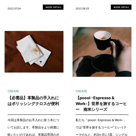
2022.07.04
2022.06.03
CREARE
CREARE
【必需品】革製品の手入れに
【poool -Espresso &
はポリッシングクロスが便利
Work-】世界を旅するコーヒ
ー 南米シリーズ
今回は革製品のお手入れに使う布につ
私たち「poool -Espresso & Work-」
いてお話します。革製品をより綺麗に
では”世界を旅するコーヒー”というテ
使いたいのであれば、革製品専用のポ
ーマのもと、約3か月に1度、シングル