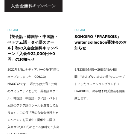
CREARE
CREARE
【英会話・韓国語・中国語・
SONOIRO『FRAPBOIS』
ベトナム語・タイ語スクー
winter collection受注会のお
ル】秋の入会金無料キャンペ
知らせ
ーン「入会金22,000円→0
円」のお知らせ
2022年1月にナディアパーク地下1階に
9月23日(金祝)〜26日(月)の4日
オープンしました、CO&CO;
間、"大人げない大人の服"をコンセプ
NAGOYAです。 私たちは共育・共創
トにしたコレクションブランド〈
のコミュニティとして、英会話スクー
FRAPBOIS〉の冬物予約受注会を開催
ル、韓国語・中国語・タイ語・ベトナ
致します。
ム語のアジア語スクールを運営してお
ります。この度「秋の入会金無料キャ
ンペーン」を実施中！開催中に限り、
入会金22,000円のところ無料でご入会