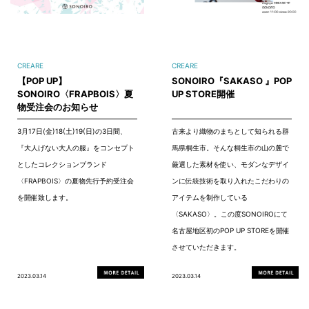
CREARE
CREARE
【POP UP】
SONOIRO『SAKASO 』POP
SONOIRO〈FRAPBOIS〉夏
UP STORE開催
物受注会のお知らせ
3月17日(金)18(土)19(日)の3日間、
古来より織物のまちとして知られる群
『大人げない大人の服』をコンセプト
馬県桐生市。そんな桐生市の山の麓で
としたコレクションブランド
厳選した素材を使い、モダンなデザイ
〈FRAPBOIS〉の夏物先行予約受注会
ンに伝統技術を取り入れたこだわりの
を開催致します。
アイテムを制作している
〈SAKASO〉。この度SONOIROにて
名古屋地区初のPOP UP STOREを開催
させていただきます。
2023.03.14
2023.03.14