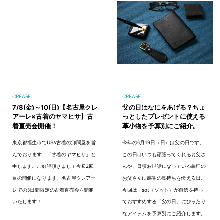
CREARE
CREARE
7/8(金)～10(日)【名古屋クレ
父の日はなにをあげる？ちょ
アーレ×古着のヤマヒサ】古
っとしたプレゼントに使える
着直売会開催！
革小物を予算別にご紹介。
東京都福生市でUSA古着の卸問屋を営
今年の6月19日（日）は父の日です。
んでおります、「古着のヤマヒサ」と
この日はいつも頑張ってくれるお父さ
申します。ご好評頂きまして今回2回
んや、日頃お世話になっている義理の
目の開催になります、名古屋クレアー
お父さんに感謝の気持ちを伝える日。
レでの3日間限定の古着直売会を開催
今回は、sot（ソット）が自信を持っ
いたします！
ておすすめする「父の日」にぴったり
なアイテムを予算別にご紹介します。