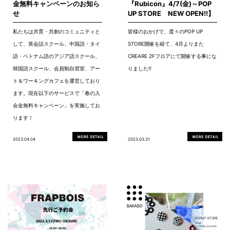
金無料キャンペーンのお知ら
『Rubicon』4/7(金)～POP
せ
UP STORE NEW OPEN!!】
私たちは共育・共創のコミュニティと
皆様のおかげで、度々のPOP UP
して、英会話スクール、中国語・タイ
STORE開催を経て、4月よりまた
語・ベトナム語のアジア語スクール、
CREARE 2Fフロアにて開催する事にな
韓国語スクール、会員制自習室、アー
りました!!
ト＆ワーキングカフェを運営しており
ます。現在以下のサービスで「春の入
会金無料キャンペーン」を実施してお
ります！
2023.04.04
2023.03.31