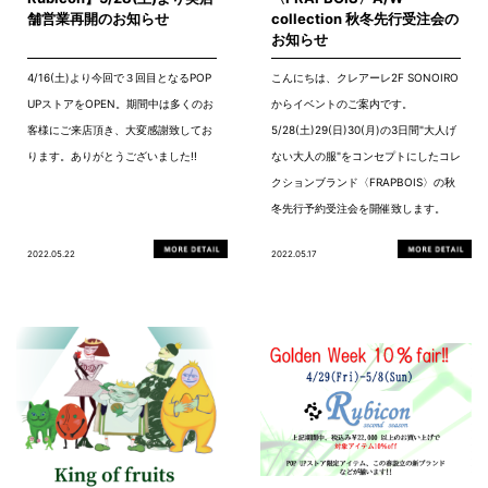
舗営業再開のお知らせ
collection 秋冬先行受注会の
お知らせ
4/16(土)より今回で３回目となるPOP
こんにちは、クレアーレ2F SONOIRO
UPストアをOPEN。期間中は多くのお
からイベントのご案内です。
客様にご来店頂き、大変感謝致してお
5/28(土)29(日)30(月)の3日間"大人げ
ります。ありがとうございました!!
ない大人の服"をコンセプトにしたコレ
クションブランド〈FRAPBOIS〉の秋
冬先行予約受注会を開催致します。
2022.05.22
2022.05.17