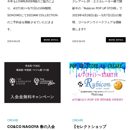
今年もLOWRUNDER様のご協力によ
クレアーレ2F・エスカレーター横で開
り、4/27(木)〜5/7(日)のGW期間、
催中の『Rubicon POP UP STORE』で
SONOIROにて2023AW COLLECTION
2023年4月28日(金)～5月7日(日)の期
のご予約会を開催させていただきま
間、ゴールデンウイークフェアを開催
す。
致します!!
2023.04.25
2023.04.25
CREARE
CREARE
CO&CO NAGOYA 春の入会
【セレクトショップ