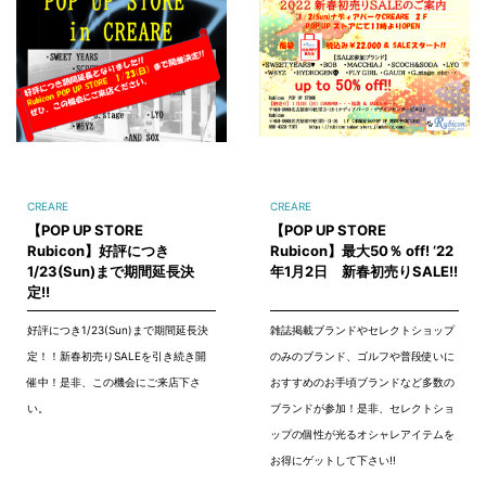
CREARE
CREARE
【POP UP STORE
【POP UP STORE
Rubicon】好評につき
Rubicon】最大50％ off! ‘22
1/23(Sun)まで期間延長決
年1月2日 新春初売りSALE!!
定!!
好評につき1/23(Sun)まで期間延長決
雑誌掲載ブランドやセレクトショップ
定！！新春初売りSALEを引き続き開
のみのブランド、ゴルフや普段使いに
催中！是非、この機会にご来店下さ
おすすめのお手頃ブランドなど多数の
い。
ブランドが参加！是非、セレクトショ
ップの個性が光るオシャレアイテムを
お得にゲットして下さい!!