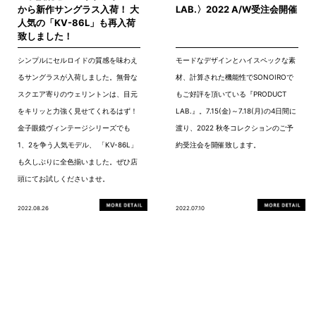
から新作サングラス入荷！ 大
LAB.〉2022 A/W受注会開催
人気の「KV-86L」も再入荷
致しました！
シンプルにセルロイドの質感を味わえ
モードなデザインとハイスペックな素
るサングラスが入荷しました。無骨な
材、計算された機能性でSONOIROで
スクエア寄りのウェリントンは、目元
もご好評を頂いている『PRODUCT
をキリッと力強く見せてくれるはず！
LAB.』。7.15(金)～7.18(月)の4日間に
金子眼鏡ヴィンテージシリーズでも
渡り、2022 秋冬コレクションのご予
1、2を争う人気モデル、 「KV-86L」
約受注会を開催致します。
も久しぶりに全色揃いました。ぜひ店
頭にてお試しくださいませ。
2022.08.26
2022.07.10