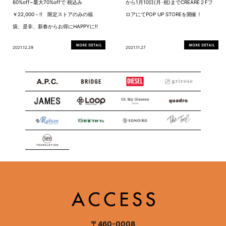
60%off~最大70%offで 税込み
から1月10日(月･祝)までCREARE２Fフ
￥22,000－!! 限定ストアのみの福
ロアにてPOP UP STOREを開催！
袋、是非、新春からお得にHAPPYに!!
2021.12.29
2021.11.27
〒460-0008