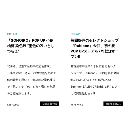
CREARE
CREARE
『SONOIRO』POP UP 小島
毎回好評のセレクトショップ
柚穂 染色展 “墨色の装いとし
『Rubicon』今回、初の夏
つらえ”
POP UPストアを7/9(土)オー
プン!!
北海道、当別で活動中の染色作家、
名古屋市中区栄１丁目にあるセレクト
〈小島 柚穂〉さん。松煙や墨などの天
ショップ『Rubicon』 今回は初の夏開
然の素材を用いて、伝統的な染色技法
催のPOP UPストア!! 好評につき、
で「思い」や「色」を布へ宿した作品
Summer SALEをCREARE １Fフロア
をご紹介致します。
にて開催致します!!
2022.07.10
2022.07.05