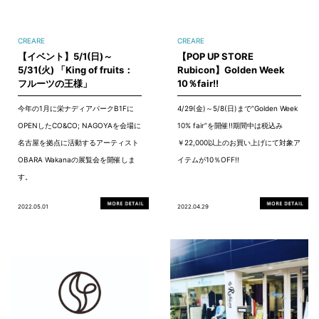
CREARE
CREARE
【イベント】5/1(日)～
【POP UP STORE
5/31(火) 「King of fruits：
Rubicon】Golden Week
フルーツの王様」
10％fair!!
今年の1月に栄ナディアパークB1Fに
4/29(金)～5/8(日)まで”Golden Week
OPENしたCO&CO; NAGOYAを会場に
10% fair”を開催!!期間中は税込み
名古屋を拠点に活動するアーティスト
￥22,000以上のお買い上げにて対象ア
OBARA Wakanaの展覧会を開催しま
イテムが10％OFF!!
す。
2022.05.01
2022.04.29